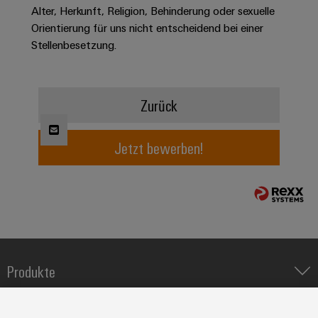
Alter, Herkunft, Religion, Behinderung oder sexuelle
Modifizierte
Orientierung für uns nicht entscheidend bei einer
und
Stellenbesetzung.
bestückte
Gehäuse
Kundenspezifische
Zurück
Kabelkonfektionierung
Jetzt bewerben!
Produktinnovationen
Praxisnahe
Verbindungen für
Ihre Industrie.
Unsere Neuheiten
im Bereich
Industrial
Produkte
Connectivity.
IIoT & Automation Software
Lösungen & Technologien
Industriedrucker