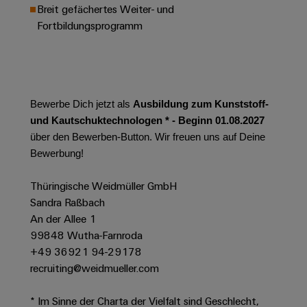
Werkzeuge
Breit gefächertes Weiter- und
Abwasseraufbereitung
Fortbildungsprogramm
Automaten
Lösungen
für
die
Software
Wasser-
und
Markierer
Abwasserindustrie
Bewerbe Dich jetzt als
Ausbildung zum Kunststoff-
Industriedrucker
Wasserstoff
und Kautschuktechnologen * - Beginn 01.08.2027
über den Bewerben-Button. Wir freuen uns auf Deine
Wasserstoff
Industrieleuchte
als
Bewerbung!
Schlüsseltechnologie
Cabinet
für
Thüringische Weidmüller GmbH
die
Infrastructure
Sandra Raßbach
Energiewende
An der Allee 1
Windenergie
99848 Wutha-Farnroda
Assemblierungsservice
Effizienter
+49 36921 94-29178
Betrieb
recruiting@weidmueller.com
von
Bestückte
Windparks
Klemmenleisten
* Im Sinne der Charta der Vielfalt sind Geschlecht,