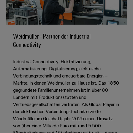
IN
Kabelkonfektionierung
zu
Offene
Leiterplattenklemmen
erlebbar
Weidmüller
Anschlusstechnologie
uns
Stellen
Vertrieb
werden.
Fast
für
Gehäusesysteme
Zahlen
DC-
Delivery
Promotionfahrzeug
Datencenter
Berufserfahrene
und
und
Microgrids
Service
Lösungen
Unternehmen
-
und
Fakten
Weidmüller - Partner der Industrial
Produkte
u-
komponenten
Distribution
Connectivity
Für
für
Unser
OS
Karriere
Beratung
Rechenzentren
Kabeleinführungssysteme
Studierende
Info
Vorstand
Edge
–
und
und
Industrial Connectivity: Elektrifizierung,
effizient,
für
Computing
digitale
Werkstudententätigkeiten
Nachhaltigkeit
zuverlässig,
-
Automatisierung, Digitalisierung, elektrische
unsere
Planung
skalierbar
Industrial
komponenten
Verbindungstechnik und erneuerbare Energien –
Partner
Praktika
Weidmüller
5G
Märkte, in denen Weidmüller zu Hause ist. Das 1850
Energiespeicher
easyConnect
Academy
Anschlussleitungen,
Vertrieb
Abschlussarbeiten
gegründete Familienunternehmen ist in über 80
Lösungen
-
Single
Patchkabel
und
Ländern mit Produktionsstätten und
People
Ihre
Großhandelssuche
Neuanfang
Produkte
Pair
und
Vertriebsgesellschaften vertreten. Als Global Player in
&
für
Industrial
für
Ethernet
Kabel
der elektrischen Verbindungstechnik erzielte
Energiespeichersysteme
Culture
Service
Studienabbrecher
Weidmüller im Geschäftsjahr 2025 einen Umsatz
(ESS)
SPS
Platform
News
von über einer Milliarde Euro mit rund 5.500
Compliance
Energieübertragung
Offene
Systemverkabelung
Mitarbeiterinnen und Mitarbeitern weltweit – davon