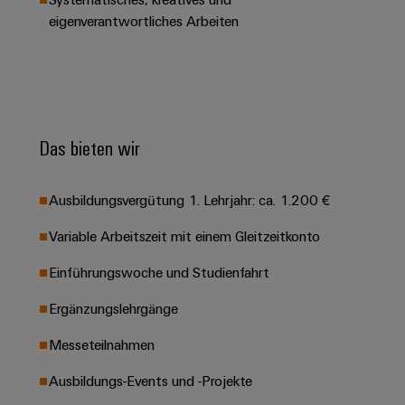
Leiterplattensteckverbinder
Schaltschrankbau
AI
eigenverantwortliches Arbeiten
Karriere auf
&
dem Kindel
Schienenfahrzeuge
Remote
Leiterplattenklemmen
Unser
Moderne
Access
neues
und
PCB
Distribution
&
digitale
Center in
Connector
Lösungen
Thüringen
Cloud-
für
Services
Das bieten wir
Services
klimafreundliche
Mobilitat
Original
Industrial
im
Ausbildungsvergütung 1. Lehrjahr: ca. 1.200 €
Equipment
Bahnverkehr
Service
Manufacturer
Platform
Variable Arbeitszeit mit einem Gleitzeitkonto
Schiffbau
(OEM)
easyConnect
Umfassende
Einführungswoche und Studienfahrt
Verbindungslösungen
für
Ergänzungslehrgänge
die
Werkstatt
maritime
Messeteilnahmen
Industrie
&
Zubehör
Wasseraufbereitung
Ausbildungs-Events und -Projekte
&