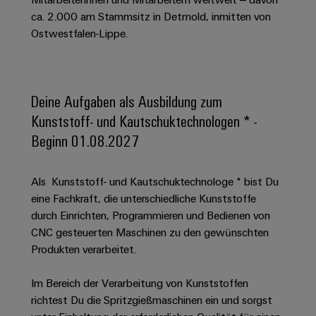
Schaltschrank-
Connectivity
Messen
und
Stellen
&
ca. 2.000 am Stammsitz in Detmold, inmitten von
Weidmüller
und
Consulting
-
für
Migrationslösungen
Ostwestfalen-Lippe.
Welt
Feldebene
Newsletter
verteilung
Studierende
Digitales
Anmeldung
Serviceschnittstellen
Orange
Stabilität
Feldverdrahtung
Engineering
und
Mag
Verteilerboxen
Sicherheit
Smart
Deine Aufgaben als Ausbildung zum
Für
|
Weidmüller
für
Kundenservice
Cabinet
Kunststoff- und Kautschuktechnologen * -
moderne
Schülerinnen
Kundenmagazin
Configurator
Energienetze
Building
Beginn 01.08.2027
und
Webshop
Elektronik
Länder
PCB
Schüler
Gebäudeinfrastruktur
Smart
Connector
Preisliste
Koppelrelais
Lösungen
Management
Metering
Als Kunststoff- und Kautschuktechnologe * bist Du
Ausbildung
Services
für
&
Informationen
eine Fachkraft, die unterschiedliche Kunststoffe
Kataloganforderung
die
Weidmüller
Halbleiterrelais
Duales
durch Einrichten, Programmieren und Bedienen von
spezifischen
und
Akkreditiertes
Configurator
Anforderungen
CNC gesteuerten Maschinen zu den gewünschten
Studium
Zertifikate
Labor
Trennverstärker
in
Produkten verarbeitet.
der
Workplace
und
Schülerpraktika
Gebäudeinfrastruktur
Solutions
Messumformer
Im Bereich der Verarbeitung von Kunststoffen
Presse
Support
Erfolgreiche
Gerätehersteller
richtest Du die Spritzgießmaschinen ein und sorgst
Stromversorgungen
Karrierewege
Innovative