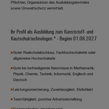
&
Solution
Pflichten, Organisation des Ausbildungsbetriebs
Automation
PSIRT
Systeme
Gas
Partner
sowie Umweltschutz vermittelt.
Sicherer
finden
Stellenbörse
Industrial
Industrial
Betrieb
IoT
Ethernet
Digitale
mit
Solution
vernetzten
Bestellmöglichkeiten
Partner
Ihr Profil als Ausbildung zum Kunststoff- und
Industrial
Lösungen
Touch-
für
-
Security
Kautschuktechnologen * - Beginn 01.08.2027
Panels
eShop
die
Systemintegratoren
Prozessindustrie
Industrial
Engineering-
OCI-
Guter Realschulabschluss, Fachhochschulreife oder
Service
Photovoltaik
und
Schnittstelle
allgemeine Hochschulreife
Platform
Mehr
Visualisierungstools
Messen
Chancen in der
Ressourceneffizienz
EDI-
easyConnect
&
Entwicklung
Gute bis befriedigende Kenntnisse in Mathematik,
durch
Energiemessung
Schnittstelle
Spannende Aufgabe
Events
Physik, Chemie, Technik, Informatik, Englisch und
Sonnenenergie
EZA-
in unseren
und
Deutsch
Entwicklungsbereic
Regler
Schaltschrankbau
Smart
Globale
ALLE
Lösungen
Leistungsorientierung, Zuverlässigkeit, Ehrlichkeit
Metering
Messen
SERVICES
für
&
die
Teamfähigkeit, positive Arbeitseinstellung
Weidmüller
Gerätehersteller
Events
Herausforderungen
Industrial
im
Systematisches, kreatives und