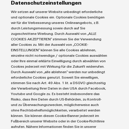
Datenschutzeinstellungen
Koppelrelais
Automatisierung
Wir setzen auf unserer Website unbedingt erforderliche
Leiterplattensteckverbinder und Leiterplattenklemmen
Service
Umwe
Industrial IoT
und optionale Cookies ein. Optionale Cookies benötigen
Produ
Markierungssysteme
wir für die Verbesserung unseres Onlineangebots, z.B.
Industrial Security
Connectivity Consulting
durch Leistungsmessung sowie durch auf Sie
Schne
Reihenklemmen
Single Pair Ethernet
Industrien
einfa
eShop / Digitale Bestellmöglichkeiten
zugeschnittene Werbung. Durch Auswahl von „ALLE
Stromversorgungen
REACH
COOKIES AKZEPTIEREN“ stimmen Sie der Verwendung
Smart Metering
Engineering-Daten
PCF-D
Datencenter
aller Cookies zu. Mit der Auswahl von „COOKIE-
SNAP IN Anschlusstechnologie
herun
PCB Connector Services
EINSTELLUNGEN“ können Sie alle Cookies ablehnen,
AGB
Gerätehersteller
Workplace Solutions
einzelne nicht notwendige / optionale Cookies auswählen
Support Center
Impressum
Maschinenbau
oder Ihre einmal erklärte Einwilligung durch abwählen von
Technische Produktkataloge
Einkaufs- /Lieferanteninformationen
Cookies jederzeit mit Wirkung für die Zukunft widerrufen.
Photovoltaik
Durch Auswahl von „alle ablehnen“ werden nur unbedingt
Weidmüller Configurator
Datenschutzerklärung
Wasserstoff
erforderliche Cookies genutzt. Soweit Sie einwilligen,
Weidmüller
Cookie Richtlinie
Weidmüller Industry Match
stimmen Sie nach Art. 49 Abs. 1 lit. a DSGVO gleichzeitig
Configurator
der Verarbeitung Ihrer Daten in den USA durch Facebook,
Cookie Einstellungen
Windenergie
Digital
Youtube und Google zu. Es besteht insbesondere das
Engineering
Risiko, dass Ihre Daten durch US-Behörden, zu Kontroll-
auf einem
Weidmüller GmbH & Co KG
und zu Überwachungszwecken, möglicherweise auch
neuen Niveau
‒ intuitiv,
ohne Rechtsbehelfsmöglichkeiten, verarbeitet werden
Klingenbergstraße 26
unkompliziert,
können. Sie können diesen Cookie-Banner jederzeit im
schnell
32758 Detmold
Fußbereich unserer Website oder in der Cookie-Richtlinie
aufrufen. Nähere Informationen finden Sie in unserer