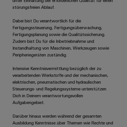
Unternehmensmeldungen
unter Einhaltung der erforderlichen Qualität für einen
Technischer
Verbindungslösungen
Systeme
störungsfreien Ablauf.
Elektronikgehäuse
Support
für
Offene
Fachpressemeldungen
und
Geräte
Ausbildungs-
Blitz-
Lösungen
Umweltbezogene
Dabei bist Du verantwortlich für die
Pressekontakt
Konventionelle
und
und
Produktkonformität
Fertigungssteuerung, Fertigungsüberwachung,
Energieerzeugung
Dezentrale
Studienplätze
Fertigungsplanung sowie die Qualitätssicherung.
Überspannungsschutz
Zukunftssicherheit
Automatisierung
Engineering
Zudem bist Du für die Inbetriebnahme und
für
Unsere
PV
Daten
Instandhaltung von Maschinen, Werkzeugen sowie
bewährte
Energiemanagement-
Partner
Veranstaltungen
Generatoranschlusskasten
Peripheriegeräten zuständig.
Energieerzeugung
Lösungen
Technische
IIoT
Aktuelle
Maschinenbau
Feldbusverteiler
Produktkataloge
Intensive Kenntnisvermittlung bezüglich der zu
IIoT
and
Termine
Lösungen
verarbeitenden Werkstoffe und der mechanischen,
&
Reparatur
für
Automation
elektrischen, pneumatischen und hydraulischen
verschiedene
Workshops
Automation
und
Partner
Automatisierung
Steuerungs- und Regelungssysteme unterstützen
Segmente
für
Software
Ersatzteile
Netzwerk
der
&
Dich in Deinem verantwortungsvollen
Schulklassen
Maschinen
Software
Aufgabengebiet.
Industrial
Trainings
und
IIoT
Fabrikautomation
Analytics
und
and
Steuerungen
Darüber hinaus werden während der gesamten
Webinare
Öl
Automation
Ausbildung Kenntnisse über Themen wie Rechte und
Industrial
I/O-