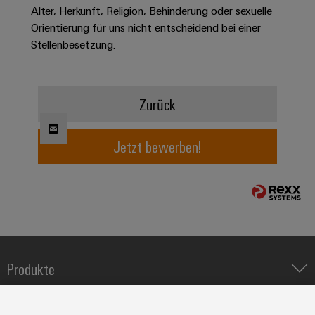
Alter, Herkunft, Religion, Behinderung oder sexuelle
Modifizierte
Orientierung für uns nicht entscheidend bei einer
und
Stellenbesetzung.
bestückte
Gehäuse
Kundenspezifische
Zurück
Kabelkonfektionierung
Jetzt bewerben!
Produktinnovationen
Praxisnahe
Verbindungen für
Ihre Industrie.
Unsere Neuheiten
im Bereich
Industrial
Produkte
Connectivity.
IIoT & Automation Software
Lösungen & Technologien
Industriedrucker