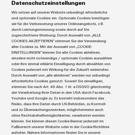
Datenschutzeinstellungen
Koppelrelais
Automatisierung
Wir setzen auf unserer Website unbedingt erforderliche
Leiterplattensteckverbinder und Leiterplattenklemmen
Service
Umwe
Industrial IoT
und optionale Cookies ein. Optionale Cookies benötigen
Produ
Markierungssysteme
wir für die Verbesserung unseres Onlineangebots, z.B.
Industrial Security
Connectivity Consulting
durch Leistungsmessung sowie durch auf Sie
Schne
Reihenklemmen
Single Pair Ethernet
Industrien
einfa
eShop / Digitale Bestellmöglichkeiten
zugeschnittene Werbung. Durch Auswahl von „ALLE
Stromversorgungen
REACH
COOKIES AKZEPTIEREN“ stimmen Sie der Verwendung
Smart Metering
Engineering-Daten
PCF-D
Datencenter
aller Cookies zu. Mit der Auswahl von „COOKIE-
SNAP IN Anschlusstechnologie
herun
PCB Connector Services
EINSTELLUNGEN“ können Sie alle Cookies ablehnen,
AGB
Gerätehersteller
Workplace Solutions
einzelne nicht notwendige / optionale Cookies auswählen
Support Center
Impressum
Maschinenbau
oder Ihre einmal erklärte Einwilligung durch abwählen von
Technische Produktkataloge
Einkaufs- /Lieferanteninformationen
Cookies jederzeit mit Wirkung für die Zukunft widerrufen.
Photovoltaik
Durch Auswahl von „alle ablehnen“ werden nur unbedingt
Weidmüller Configurator
Datenschutzerklärung
Wasserstoff
erforderliche Cookies genutzt. Soweit Sie einwilligen,
Weidmüller
Cookie Richtlinie
Weidmüller Industry Match
stimmen Sie nach Art. 49 Abs. 1 lit. a DSGVO gleichzeitig
Configurator
der Verarbeitung Ihrer Daten in den USA durch Facebook,
Cookie Einstellungen
Windenergie
Digital
Youtube und Google zu. Es besteht insbesondere das
Engineering
Risiko, dass Ihre Daten durch US-Behörden, zu Kontroll-
auf einem
Weidmüller GmbH & Co KG
und zu Überwachungszwecken, möglicherweise auch
neuen Niveau
‒ intuitiv,
ohne Rechtsbehelfsmöglichkeiten, verarbeitet werden
Klingenbergstraße 26
unkompliziert,
können. Sie können diesen Cookie-Banner jederzeit im
schnell
32758 Detmold
Fußbereich unserer Website oder in der Cookie-Richtlinie
aufrufen. Nähere Informationen finden Sie in unserer