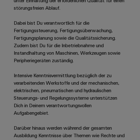
Unternehmensmeldungen
unter Einhaltung der erforderlichen Qualität für einen
Technischer
Verbindungslösungen
Systeme
störungsfreien Ablauf.
Elektronikgehäuse
Support
für
Offene
Fachpressemeldungen
und
Geräte
Ausbildungs-
Blitz-
Lösungen
Umweltbezogene
Dabei bist Du verantwortlich für die
Pressekontakt
Konventionelle
und
und
Produktkonformität
Fertigungssteuerung, Fertigungsüberwachung,
Energieerzeugung
Dezentrale
Studienplätze
Fertigungsplanung sowie die Qualitätssicherung.
Überspannungsschutz
Zukunftssicherheit
Automatisierung
Engineering
Zudem bist Du für die Inbetriebnahme und
für
Unsere
PV
Daten
Instandhaltung von Maschinen, Werkzeugen sowie
bewährte
Energiemanagement-
Partner
Veranstaltungen
Generatoranschlusskasten
Peripheriegeräten zuständig.
Energieerzeugung
Lösungen
Technische
IIoT
Aktuelle
Maschinenbau
Feldbusverteiler
Produktkataloge
Intensive Kenntnisvermittlung bezüglich der zu
IIoT
and
Termine
Lösungen
verarbeitenden Werkstoffe und der mechanischen,
&
Reparatur
für
Automation
elektrischen, pneumatischen und hydraulischen
verschiedene
Workshops
Automation
und
Partner
Automatisierung
Steuerungs- und Regelungssysteme unterstützen
Segmente
für
Software
Ersatzteile
Netzwerk
der
&
Dich in Deinem verantwortungsvollen
Schulklassen
Maschinen
Software
Aufgabengebiet.
Industrial
Trainings
und
IIoT
Fabrikautomation
Analytics
und
and
Steuerungen
Darüber hinaus werden während der gesamten
Webinare
Öl
Automation
Ausbildung Kenntnisse über Themen wie Rechte und
Industrial
I/O-