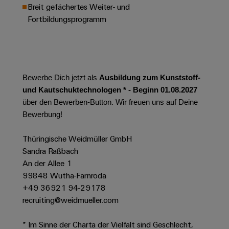
Werkzeuge
Breit gefächertes Weiter- und
Abwasseraufbereitung
Fortbildungsprogramm
Automaten
Lösungen
für
die
Software
Wasser-
und
Markierer
Abwasserindustrie
Bewerbe Dich jetzt als
Ausbildung zum Kunststoff-
Industriedrucker
Wasserstoff
und Kautschuktechnologen * - Beginn 01.08.2027
über den Bewerben-Button. Wir freuen uns auf Deine
Wasserstoff
Industrieleuchte
als
Bewerbung!
Schlüsseltechnologie
Cabinet
für
Thüringische Weidmüller GmbH
die
Infrastructure
Sandra Raßbach
Energiewende
An der Allee 1
Windenergie
99848 Wutha-Farnroda
Assemblierungsservice
Effizienter
+49 36921 94-29178
Betrieb
recruiting@weidmueller.com
von
Bestückte
Windparks
Klemmenleisten
* Im Sinne der Charta der Vielfalt sind Geschlecht,