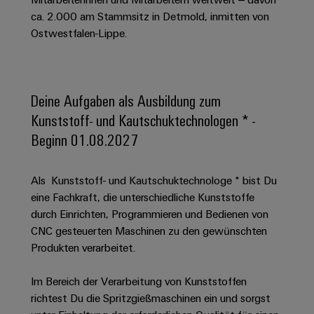
Schaltschrank-
Connectivity
Messen
und
Stellen
&
ca. 2.000 am Stammsitz in Detmold, inmitten von
Weidmüller
und
Consulting
-
für
Migrationslösungen
Ostwestfalen-Lippe.
Welt
Feldebene
Newsletter
verteilung
Studierende
Digitales
Anmeldung
Serviceschnittstellen
Orange
Stabilität
Feldverdrahtung
Engineering
und
Mag
Verteilerboxen
Sicherheit
Smart
Deine Aufgaben als Ausbildung zum
Für
|
Weidmüller
für
Kundenservice
Cabinet
Kunststoff- und Kautschuktechnologen * -
moderne
Schülerinnen
Kundenmagazin
Configurator
Energienetze
Building
Beginn 01.08.2027
und
Webshop
Elektronik
Länder
PCB
Schüler
Gebäudeinfrastruktur
Smart
Connector
Preisliste
Koppelrelais
Lösungen
Management
Metering
Als Kunststoff- und Kautschuktechnologe * bist Du
Ausbildung
Services
für
&
Informationen
eine Fachkraft, die unterschiedliche Kunststoffe
Kataloganforderung
die
Weidmüller
Halbleiterrelais
Duales
durch Einrichten, Programmieren und Bedienen von
spezifischen
und
Akkreditiertes
Configurator
Anforderungen
CNC gesteuerten Maschinen zu den gewünschten
Studium
Zertifikate
Labor
Trennverstärker
in
Produkten verarbeitet.
der
Workplace
und
Schülerpraktika
Gebäudeinfrastruktur
Solutions
Messumformer
Im Bereich der Verarbeitung von Kunststoffen
Presse
Support
Erfolgreiche
Gerätehersteller
richtest Du die Spritzgießmaschinen ein und sorgst
Stromversorgungen
Karrierewege
Innovative