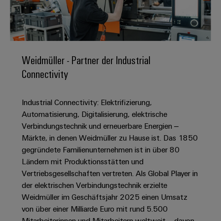
IN
Kabelkonfektionierung
zu
Offene
Leiterplattenklemmen
erlebbar
Weidmüller
Anschlusstechnologie
uns
Stellen
Vertrieb
werden.
Fast
für
Gehäusesysteme
Zahlen
DC-
Delivery
Promotionfahrzeug
Datencenter
Berufserfahrene
und
und
Microgrids
Service
Lösungen
Unternehmen
-
und
Fakten
Weidmüller - Partner der Industrial
Produkte
u-
komponenten
Distribution
Connectivity
Für
für
Unser
OS
Karriere
Beratung
Rechenzentren
Kabeleinführungssysteme
Studierende
Info
Vorstand
Edge
–
und
und
Industrial Connectivity: Elektrifizierung,
effizient,
für
Computing
digitale
Werkstudententätigkeiten
Nachhaltigkeit
zuverlässig,
-
Automatisierung, Digitalisierung, elektrische
unsere
Planung
skalierbar
Industrial
komponenten
Verbindungstechnik und erneuerbare Energien –
Partner
Praktika
Weidmüller
5G
Märkte, in denen Weidmüller zu Hause ist. Das 1850
Energiespeicher
easyConnect
Academy
Anschlussleitungen,
Vertrieb
Abschlussarbeiten
gegründete Familienunternehmen ist in über 80
Lösungen
-
Single
Patchkabel
und
Ländern mit Produktionsstätten und
People
Ihre
Großhandelssuche
Neuanfang
Produkte
Pair
und
Vertriebsgesellschaften vertreten. Als Global Player in
&
für
Industrial
für
Ethernet
Kabel
der elektrischen Verbindungstechnik erzielte
Energiespeichersysteme
Culture
Service
Studienabbrecher
Weidmüller im Geschäftsjahr 2025 einen Umsatz
(ESS)
SPS
Platform
News
von über einer Milliarde Euro mit rund 5.500
Compliance
Energieübertragung
Offene
Systemverkabelung
Mitarbeiterinnen und Mitarbeitern weltweit – davon