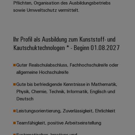
&
Solution
Pflichten, Organisation des Ausbildungsbetriebs
Automation
PSIRT
Systeme
Gas
Partner
sowie Umweltschutz vermittelt.
Sicherer
finden
Stellenbörse
Industrial
Industrial
Betrieb
IoT
Ethernet
Digitale
mit
Solution
vernetzten
Bestellmöglichkeiten
Partner
Ihr Profil als Ausbildung zum Kunststoff- und
Industrial
Lösungen
Touch-
für
-
Security
Kautschuktechnologen * - Beginn 01.08.2027
Panels
eShop
die
Systemintegratoren
Prozessindustrie
Industrial
Engineering-
OCI-
Guter Realschulabschluss, Fachhochschulreife oder
Service
Photovoltaik
und
Schnittstelle
allgemeine Hochschulreife
Platform
Mehr
Visualisierungstools
Messen
Chancen in der
Ressourceneffizienz
EDI-
easyConnect
&
Entwicklung
Gute bis befriedigende Kenntnisse in Mathematik,
durch
Energiemessung
Schnittstelle
Spannende Aufgabe
Events
Physik, Chemie, Technik, Informatik, Englisch und
Sonnenenergie
EZA-
in unseren
und
Deutsch
Entwicklungsbereic
Regler
Schaltschrankbau
Smart
Globale
ALLE
Lösungen
Leistungsorientierung, Zuverlässigkeit, Ehrlichkeit
Metering
Messen
SERVICES
für
&
die
Teamfähigkeit, positive Arbeitseinstellung
Weidmüller
Gerätehersteller
Events
Herausforderungen
Industrial
im
Systematisches, kreatives und