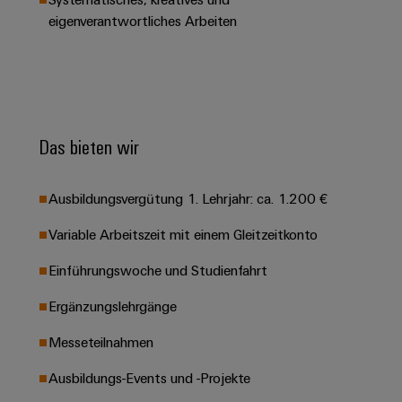
Leiterplattensteckverbinder
Schaltschrankbau
AI
eigenverantwortliches Arbeiten
Karriere auf
&
dem Kindel
Schienenfahrzeuge
Remote
Leiterplattenklemmen
Unser
Moderne
Access
neues
und
PCB
Distribution
&
digitale
Center in
Connector
Lösungen
Thüringen
Cloud-
für
Services
Das bieten wir
Services
klimafreundliche
Mobilitat
Original
Industrial
im
Ausbildungsvergütung 1. Lehrjahr: ca. 1.200 €
Equipment
Bahnverkehr
Service
Manufacturer
Platform
Variable Arbeitszeit mit einem Gleitzeitkonto
Schiffbau
(OEM)
easyConnect
Umfassende
Einführungswoche und Studienfahrt
Verbindungslösungen
für
Ergänzungslehrgänge
die
Werkstatt
maritime
Messeteilnahmen
Industrie
&
Zubehör
Wasseraufbereitung
Ausbildungs-Events und -Projekte
&