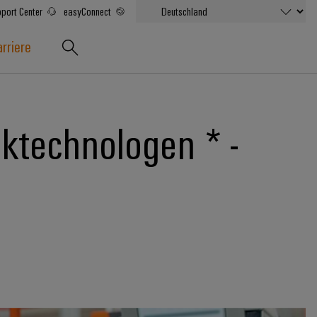
port Center
easyConnect
rriere
ktechnologen * -