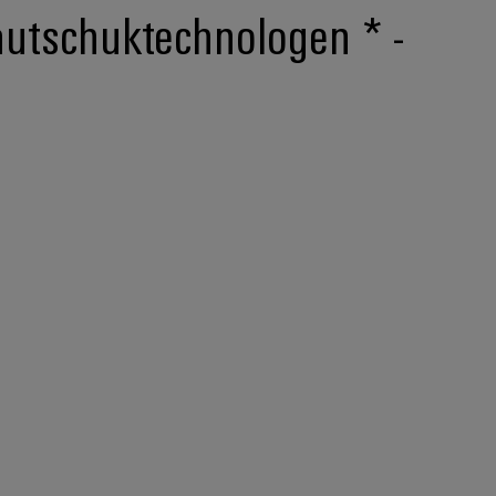
autschuktechnologen * -