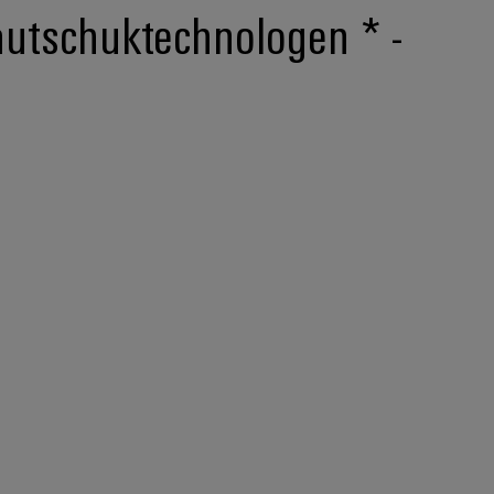
autschuktechnologen * -