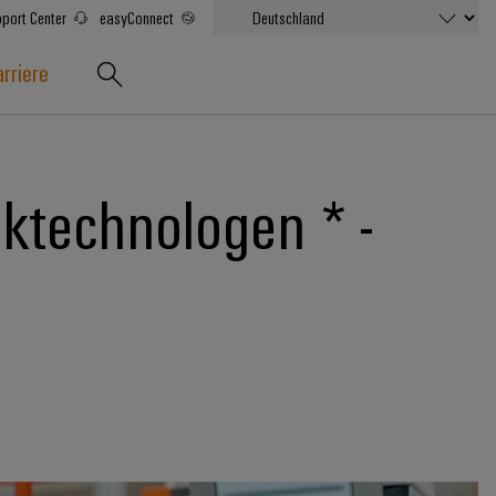
port Center
easyConnect
rriere
ktechnologen * -