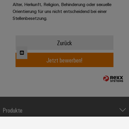
Alter, Herkunft, Religion, Behinderung oder sexuelle
Modifizierte
Orientierung für uns nicht entscheidend bei einer
und
Stellenbesetzung.
bestückte
Gehäuse
Kundenspezifische
Zurück
Kabelkonfektionierung
Jetzt bewerben!
Produktinnovationen
Praxisnahe
Verbindungen für
Ihre Industrie.
Unsere Neuheiten
im Bereich
Industrial
Produkte
Connectivity.
IIoT & Automation Software
Lösungen & Technologien
Industriedrucker