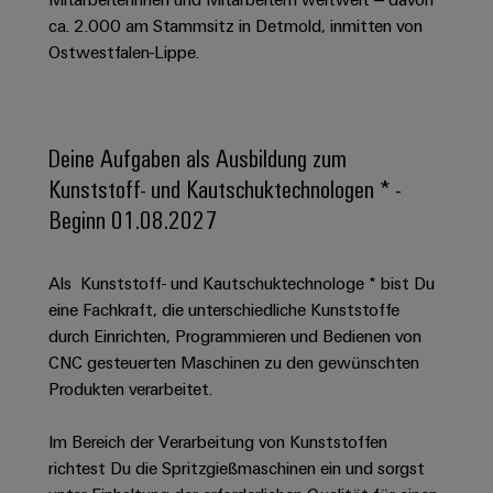
Schaltschrank-
Connectivity
Messen
und
Stellen
&
ca. 2.000 am Stammsitz in Detmold, inmitten von
Weidmüller
und
Consulting
-
für
Migrationslösungen
Ostwestfalen-Lippe.
Welt
Feldebene
Newsletter
verteilung
Studierende
Digitales
Anmeldung
Serviceschnittstellen
Orange
Stabilität
Feldverdrahtung
Engineering
und
Mag
Verteilerboxen
Sicherheit
Smart
Deine Aufgaben als Ausbildung zum
Für
|
Weidmüller
für
Kundenservice
Cabinet
Kunststoff- und Kautschuktechnologen * -
moderne
Schülerinnen
Kundenmagazin
Configurator
Energienetze
Building
Beginn 01.08.2027
und
Webshop
Elektronik
Länder
PCB
Schüler
Gebäudeinfrastruktur
Smart
Connector
Preisliste
Koppelrelais
Lösungen
Management
Metering
Als Kunststoff- und Kautschuktechnologe * bist Du
Ausbildung
Services
für
&
Informationen
eine Fachkraft, die unterschiedliche Kunststoffe
Kataloganforderung
die
Weidmüller
Halbleiterrelais
Duales
durch Einrichten, Programmieren und Bedienen von
spezifischen
und
Akkreditiertes
Configurator
Anforderungen
CNC gesteuerten Maschinen zu den gewünschten
Studium
Zertifikate
Labor
Trennverstärker
in
Produkten verarbeitet.
der
Workplace
und
Schülerpraktika
Gebäudeinfrastruktur
Solutions
Messumformer
Im Bereich der Verarbeitung von Kunststoffen
Presse
Support
Erfolgreiche
Gerätehersteller
richtest Du die Spritzgießmaschinen ein und sorgst
Stromversorgungen
Karrierewege
Innovative