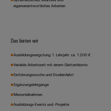
Leiterplattensteckverbinder
Schaltschrankbau
AI
eigenverantwortliches Arbeiten
Karriere auf
&
dem Kindel
Schienenfahrzeuge
Remote
Leiterplattenklemmen
Unser
Moderne
Access
neues
und
PCB
Distribution
&
digitale
Center in
Connector
Lösungen
Thüringen
Cloud-
für
Services
Das bieten wir
Services
klimafreundliche
Mobilitat
Original
Industrial
im
Ausbildungsvergütung 1. Lehrjahr: ca. 1.200 €
Equipment
Bahnverkehr
Service
Manufacturer
Platform
Variable Arbeitszeit mit einem Gleitzeitkonto
Schiffbau
(OEM)
easyConnect
Umfassende
Einführungswoche und Studienfahrt
Verbindungslösungen
für
Ergänzungslehrgänge
die
Werkstatt
maritime
Messeteilnahmen
Industrie
&
Zubehör
Wasseraufbereitung
Ausbildungs-Events und -Projekte
&