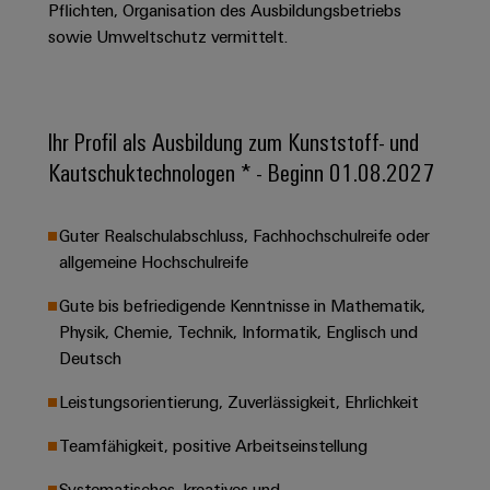
&
Solution
Pflichten, Organisation des Ausbildungsbetriebs
Automation
PSIRT
Systeme
Gas
Partner
sowie Umweltschutz vermittelt.
Sicherer
finden
Stellenbörse
Industrial
Industrial
Betrieb
IoT
Ethernet
Digitale
mit
Solution
vernetzten
Bestellmöglichkeiten
Partner
Ihr Profil als Ausbildung zum Kunststoff- und
Industrial
Lösungen
Touch-
für
-
Security
Kautschuktechnologen * - Beginn 01.08.2027
Panels
eShop
die
Systemintegratoren
Prozessindustrie
Industrial
Engineering-
OCI-
Guter Realschulabschluss, Fachhochschulreife oder
Service
Photovoltaik
und
Schnittstelle
allgemeine Hochschulreife
Platform
Mehr
Visualisierungstools
Messen
Chancen in der
Ressourceneffizienz
EDI-
easyConnect
&
Entwicklung
Gute bis befriedigende Kenntnisse in Mathematik,
durch
Energiemessung
Schnittstelle
Spannende Aufgabe
Events
Physik, Chemie, Technik, Informatik, Englisch und
Sonnenenergie
EZA-
in unseren
und
Deutsch
Entwicklungsbereic
Regler
Schaltschrankbau
Smart
Globale
ALLE
Lösungen
Leistungsorientierung, Zuverlässigkeit, Ehrlichkeit
Metering
Messen
SERVICES
für
&
die
Teamfähigkeit, positive Arbeitseinstellung
Weidmüller
Gerätehersteller
Events
Herausforderungen
Industrial
im
Systematisches, kreatives und