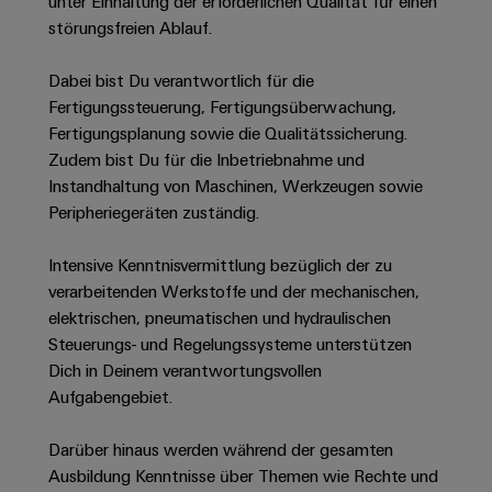
Unternehmensmeldungen
unter Einhaltung der erforderlichen Qualität für einen
Technischer
Verbindungslösungen
Systeme
störungsfreien Ablauf.
Elektronikgehäuse
Support
für
Offene
Fachpressemeldungen
und
Geräte
Ausbildungs-
Blitz-
Lösungen
Umweltbezogene
Dabei bist Du verantwortlich für die
Pressekontakt
Konventionelle
und
und
Produktkonformität
Fertigungssteuerung, Fertigungsüberwachung,
Energieerzeugung
Dezentrale
Studienplätze
Fertigungsplanung sowie die Qualitätssicherung.
Überspannungsschutz
Zukunftssicherheit
Automatisierung
Engineering
Zudem bist Du für die Inbetriebnahme und
für
Unsere
PV
Daten
Instandhaltung von Maschinen, Werkzeugen sowie
bewährte
Energiemanagement-
Partner
Veranstaltungen
Generatoranschlusskasten
Peripheriegeräten zuständig.
Energieerzeugung
Lösungen
Technische
IIoT
Aktuelle
Maschinenbau
Feldbusverteiler
Produktkataloge
Intensive Kenntnisvermittlung bezüglich der zu
IIoT
and
Termine
Lösungen
verarbeitenden Werkstoffe und der mechanischen,
&
Reparatur
für
Automation
elektrischen, pneumatischen und hydraulischen
verschiedene
Workshops
Automation
und
Partner
Automatisierung
Steuerungs- und Regelungssysteme unterstützen
Segmente
für
Software
Ersatzteile
Netzwerk
der
&
Dich in Deinem verantwortungsvollen
Schulklassen
Maschinen
Software
Aufgabengebiet.
Industrial
Trainings
und
IIoT
Fabrikautomation
Analytics
und
and
Steuerungen
Darüber hinaus werden während der gesamten
Webinare
Öl
Automation
Ausbildung Kenntnisse über Themen wie Rechte und
Industrial
I/O-