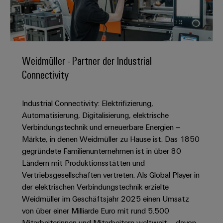
IN
Kabelkonfektionierung
zu
Offene
Leiterplattenklemmen
erlebbar
Weidmüller
Anschlusstechnologie
uns
Stellen
Vertrieb
werden.
Fast
für
Gehäusesysteme
Zahlen
DC-
Delivery
Promotionfahrzeug
Datencenter
Berufserfahrene
und
und
Microgrids
Service
Lösungen
Unternehmen
-
und
Fakten
Weidmüller - Partner der Industrial
Produkte
u-
komponenten
Distribution
Connectivity
Für
für
Unser
OS
Karriere
Beratung
Rechenzentren
Kabeleinführungssysteme
Studierende
Info
Vorstand
Edge
–
und
und
Industrial Connectivity: Elektrifizierung,
effizient,
für
Computing
digitale
Werkstudententätigkeiten
Nachhaltigkeit
zuverlässig,
-
Automatisierung, Digitalisierung, elektrische
unsere
Planung
skalierbar
Industrial
komponenten
Verbindungstechnik und erneuerbare Energien –
Partner
Praktika
Weidmüller
5G
Märkte, in denen Weidmüller zu Hause ist. Das 1850
Energiespeicher
easyConnect
Academy
Anschlussleitungen,
Vertrieb
Abschlussarbeiten
gegründete Familienunternehmen ist in über 80
Lösungen
-
Single
Patchkabel
und
Ländern mit Produktionsstätten und
People
Ihre
Großhandelssuche
Neuanfang
Produkte
Pair
und
Vertriebsgesellschaften vertreten. Als Global Player in
&
für
Industrial
für
Ethernet
Kabel
der elektrischen Verbindungstechnik erzielte
Energiespeichersysteme
Culture
Service
Studienabbrecher
Weidmüller im Geschäftsjahr 2025 einen Umsatz
(ESS)
SPS
Platform
News
von über einer Milliarde Euro mit rund 5.500
Compliance
Energieübertragung
Offene
Systemverkabelung
Mitarbeiterinnen und Mitarbeitern weltweit – davon