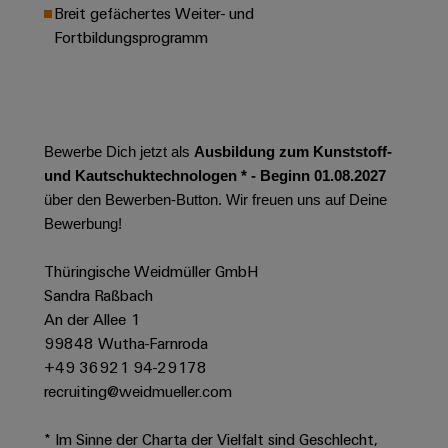
Werkzeuge
Breit gefächertes Weiter- und
Abwasseraufbereitung
Fortbildungsprogramm
Automaten
Lösungen
für
die
Software
Wasser-
und
Markierer
Abwasserindustrie
Bewerbe Dich jetzt als
Ausbildung zum Kunststoff-
Industriedrucker
Wasserstoff
und Kautschuktechnologen * - Beginn 01.08.2027
über den Bewerben-Button. Wir freuen uns auf Deine
Wasserstoff
Industrieleuchte
als
Bewerbung!
Schlüsseltechnologie
Cabinet
für
Thüringische Weidmüller GmbH
die
Infrastructure
Sandra Raßbach
Energiewende
An der Allee 1
Windenergie
99848 Wutha-Farnroda
Assemblierungsservice
Effizienter
+49 36921 94-29178
Betrieb
recruiting@weidmueller.com
von
Bestückte
Windparks
Klemmenleisten
* Im Sinne der Charta der Vielfalt sind Geschlecht,