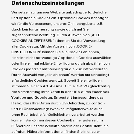
Datenschutzeinstellungen
Koppelrelais
Automatisierung
Wir setzen auf unserer Website unbedingt erforderliche
Leiterplattensteckverbinder und Leiterplattenklemmen
Service
Umwe
Industrial IoT
und optionale Cookies ein. Optionale Cookies benötigen
Produ
Markierungssysteme
wir für die Verbesserung unseres Onlineangebots, z.B.
Industrial Security
Connectivity Consulting
durch Leistungsmessung sowie durch auf Sie
Schne
Reihenklemmen
Single Pair Ethernet
Industrien
einfa
eShop / Digitale Bestellmöglichkeiten
zugeschnittene Werbung. Durch Auswahl von „ALLE
Stromversorgungen
REACH
COOKIES AKZEPTIEREN“ stimmen Sie der Verwendung
Smart Metering
Engineering-Daten
PCF-D
Datencenter
aller Cookies zu. Mit der Auswahl von „COOKIE-
SNAP IN Anschlusstechnologie
herun
PCB Connector Services
EINSTELLUNGEN“ können Sie alle Cookies ablehnen,
AGB
Gerätehersteller
Workplace Solutions
einzelne nicht notwendige / optionale Cookies auswählen
Support Center
Impressum
Maschinenbau
oder Ihre einmal erklärte Einwilligung durch abwählen von
Technische Produktkataloge
Einkaufs- /Lieferanteninformationen
Cookies jederzeit mit Wirkung für die Zukunft widerrufen.
Photovoltaik
Durch Auswahl von „alle ablehnen“ werden nur unbedingt
Weidmüller Configurator
Datenschutzerklärung
Wasserstoff
erforderliche Cookies genutzt. Soweit Sie einwilligen,
Weidmüller
Cookie Richtlinie
Weidmüller Industry Match
stimmen Sie nach Art. 49 Abs. 1 lit. a DSGVO gleichzeitig
Configurator
der Verarbeitung Ihrer Daten in den USA durch Facebook,
Cookie Einstellungen
Windenergie
Digital
Youtube und Google zu. Es besteht insbesondere das
Engineering
Risiko, dass Ihre Daten durch US-Behörden, zu Kontroll-
auf einem
Weidmüller GmbH & Co KG
und zu Überwachungszwecken, möglicherweise auch
neuen Niveau
‒ intuitiv,
ohne Rechtsbehelfsmöglichkeiten, verarbeitet werden
Klingenbergstraße 26
unkompliziert,
können. Sie können diesen Cookie-Banner jederzeit im
schnell
32758 Detmold
Fußbereich unserer Website oder in der Cookie-Richtlinie
aufrufen. Nähere Informationen finden Sie in unserer