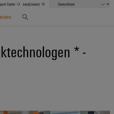
port Center
easyConnect
rriere
ktechnologen * -