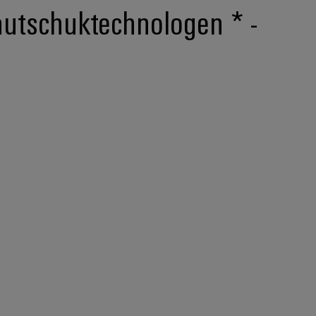
autschuktechnologen * -