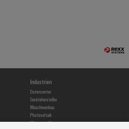
Industrien
Datencenter
Gerätehersteller
Maschinenbau
Photovoltaik
Wasserstoff