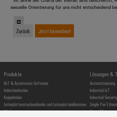
sexuelle Orientierung für uns nicht entscheidend be
Zurück
Jetzt bewerben!
Produkte
Lösungen & T
IIoT & Automation Software
Automatisierung
Industriedrucker
Industrial IoT
Koppelrelais
Industrial Securit
Leiterplattensteckverbinder und Leiterplattenklemmen
Single Pair Ethern
Markierungssysteme
Smart Metering