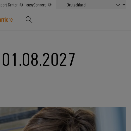
port Center
easyConnect
rriere
n 01.08.2027