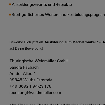
Ausbildungs-Events und -Projekte
Breit gefächertes Weiter- und Fortbildungsprogra
Bewerbe Dich jetzt als
Ausbildung zum Mechatroniker * - B
auf Deine Bewerbung!
Thüringische Weidmüller GmbH
Sandra Raßbach
An der Allee 1
99848 Wutha-Farnroda
+49 36921 94-29178
recruiting@weidmueller.com
* Im Sinne der Charta der Vielfalt sind Geschlecht, 