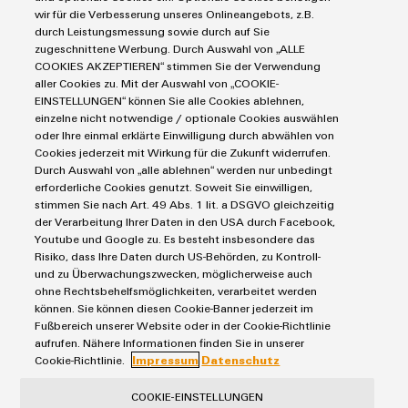
Markierungssysteme
wir für die Verbesserung unseres Onlineangebots, z.B.
Industrial Security
Connectivity Consulting
durch Leistungsmessung sowie durch auf Sie
Reihenklemmen
Single Pair Ethernet
Industrien
eShop / Digitale Bestellmöglichkeiten
zugeschnittene Werbung. Durch Auswahl von „ALLE
Umwe
Stromversorgungen
COOKIES AKZEPTIEREN“ stimmen Sie der Verwendung
Smart Metering
Produ
Engineering-Daten
Datencenter
aller Cookies zu. Mit der Auswahl von „COOKIE-
Schne
SNAP IN Anschlusstechnologie
PCB Connector Services
EINSTELLUNGEN“ können Sie alle Cookies ablehnen,
AGB
Gerätehersteller
einfa
Workplace Solutions
einzelne nicht notwendige / optionale Cookies auswählen
REACH
Support Center
Impressum
Maschinenbau
PCF-D
oder Ihre einmal erklärte Einwilligung durch abwählen von
Technische Produktkataloge
herun
Einkaufs- /Lieferanteninformationen
Cookies jederzeit mit Wirkung für die Zukunft widerrufen.
Photovoltaik
Durch Auswahl von „alle ablehnen“ werden nur unbedingt
Weidmüller Configurator
Datenschutzerklärung
Wasserstoff
erforderliche Cookies genutzt. Soweit Sie einwilligen,
Cookie Richtlinie
Weidmüller Industry Match
stimmen Sie nach Art. 49 Abs. 1 lit. a DSGVO gleichzeitig
der Verarbeitung Ihrer Daten in den USA durch Facebook,
Cookie Einstellungen
Windenergie
Youtube und Google zu. Es besteht insbesondere das
Weidmüller
Risiko, dass Ihre Daten durch US-Behörden, zu Kontroll-
Configurator
Weidmüller GmbH & Co KG
und zu Überwachungszwecken, möglicherweise auch
Digital
ohne Rechtsbehelfsmöglichkeiten, verarbeitet werden
Klingenbergstraße 26
Engineering
können. Sie können diesen Cookie-Banner jederzeit im
auf einem
32758 Detmold
Fußbereich unserer Website oder in der Cookie-Richtlinie
neuen Niveau
aufrufen. Nähere Informationen finden Sie in unserer
‒ intuitiv,
Tel.: +49 5231 14-280
Cookie-Richtlinie.
Impressum
Datenschutz
unkompliziert,
schnell
Fax +49 5231 14-28116
COOKIE-EINSTELLUNGEN