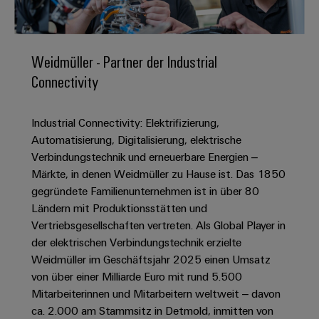
IN
Kabelkonfektionierung
zu
Offene
Leiterplattenklemmen
erlebbar
Weidmüller
Anschlusstechnologie
uns
Stellen
Vertrieb
werden.
Fast
für
Gehäusesysteme
Zahlen
DC-
Delivery
Promotionfahrzeug
Datencenter
Berufserfahrene
und
Weidmüller - Partner der Industrial
und
Microgrids
Service
Lösungen
Unternehmen
-
Connectivity
und
Fakten
Produkte
u-
komponenten
Distribution
Für
für
Unser
OS
Karriere
Beratung
Rechenzentren
Industrial Connectivity: Elektrifizierung,
Kabeleinführungssysteme
Studierende
Info
Vorstand
Edge
–
und
Automatisierung, Digitalisierung, elektrische
und
effizient,
für
Computing
digitale
Werkstudententätigkeiten
Verbindungstechnik und erneuerbare Energien –
Nachhaltigkeit
zuverlässig,
-
unsere
Planung
Märkte, in denen Weidmüller zu Hause ist. Das 1850
skalierbar
Industrial
komponenten
Partner
Praktika
Weidmüller
gegründete Familienunternehmen ist in über 80
5G
Energiespeicher
easyConnect
Ländern mit Produktionsstätten und
Academy
Anschlussleitungen,
Vertrieb
Abschlussarbeiten
Lösungen
-
Vertriebsgesellschaften vertreten. Als Global Player in
Single
Patchkabel
und
People
Ihre
der elektrischen Verbindungstechnik erzielte
Großhandelssuche
Neuanfang
Produkte
Pair
und
&
für
Industrial
Weidmüller im Geschäftsjahr 2025 einen Umsatz
für
Ethernet
Kabel
Energiespeichersysteme
Culture
von über einer Milliarde Euro mit rund 5.500
Service
Studienabbrecher
(ESS)
Mitarbeiterinnen und Mitarbeitern weltweit – davon
SPS
Platform
News
Compliance
ca. 2.000 am Stammsitz in Detmold, inmitten von
Energieübertragung
Offene
Systemverkabelung