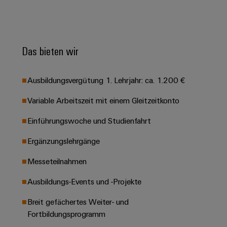
Leiterplattensteckverbinder
Schaltschrankbau
AI
Karriere auf
&
dem Kindel
Schienenfahrzeuge
Remote
Leiterplattenklemmen
Unser
Moderne
Access
neues
und
Das bieten wir
PCB
Distribution
&
digitale
Center in
Connector
Lösungen
Thüringen
Cloud-
für
Services
Ausbildungsvergütung 1. Lehrjahr: ca. 1.200 €
Services
klimafreundliche
Mobilitat
Original
Variable Arbeitszeit mit einem Gleitzeitkonto
Industrial
im
Equipment
Bahnverkehr
Service
Einführungswoche und Studienfahrt
Manufacturer
Platform
Schiffbau
(OEM)
Ergänzungslehrgänge
easyConnect
Umfassende
Verbindungslösungen
Messeteilnahmen
für
die
Werkstatt
Ausbildungs-Events und -Projekte
maritime
Industrie
&
Breit gefächertes Weiter- und
Zubehör
Wasseraufbereitung
Fortbildungsprogramm
&