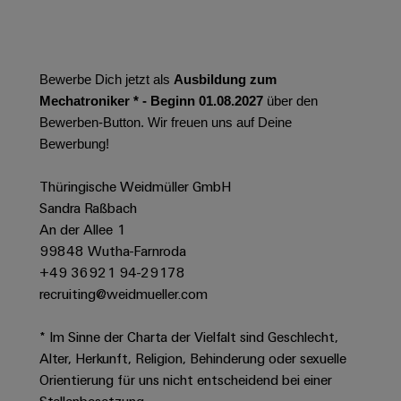
Werkzeuge
Abwasseraufbereitung
Automaten
Lösungen
für
die
Software
Bewerbe Dich jetzt als
Ausbildung zum
Wasser-
Mechatroniker * - Beginn 01.08.2027
über den
und
Markierer
Bewerben-Button. Wir freuen uns auf Deine
Abwasserindustrie
Bewerbung!
Industriedrucker
Wasserstoff
Wasserstoff
Thüringische Weidmüller GmbH
Industrieleuchte
als
Sandra Raßbach
Schlüsseltechnologie
Cabinet
An der Allee 1
für
die
99848 Wutha-Farnroda
Infrastructure
Energiewende
+49 36921 94-29178
recruiting@weidmueller.com
Windenergie
Assemblierungsservice
Effizienter
* Im Sinne der Charta der Vielfalt sind Geschlecht,
Betrieb
von
Bestückte
Alter, Herkunft, Religion, Behinderung oder sexuelle
Windparks
Orientierung für uns nicht entscheidend bei einer
Klemmenleisten