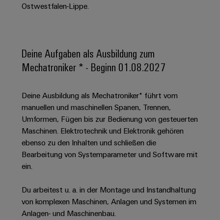
Schaltschrank-
Connectivity
Ostwestfalen-Lippe.
Messen
und
Stellen
&
Weidmüller
und
Consulting
-
für
Migrationslösungen
Welt
Feldebene
Newsletter
verteilung
Studierende
Digitales
Anmeldung
Serviceschnittstellen
Orange
Stabilität
Feldverdrahtung
Deine Aufgaben als Ausbildung zum
Engineering
und
Mag
Verteilerboxen
Sicherheit
Mechatroniker * - Beginn 01.08.2027
Smart
Für
|
Weidmüller
für
Kundenservice
Cabinet
moderne
Schülerinnen
Kundenmagazin
Configurator
Energienetze
Building
Deine Ausbildung als Mechatroniker* führt vom
und
Webshop
Elektronik
Länder
PCB
manuellen und maschinellen Spanen, Trennen,
Schüler
Gebäudeinfrastruktur
Smart
Connector
Preisliste
Umformen, Fügen bis zur Bedienung von gesteuerten
Koppelrelais
Lösungen
Management
Metering
Ausbildung
Services
Maschinen. Elektrotechnik und Elektronik gehören
für
&
Informationen
Kataloganforderung
die
ebenso zu den Inhalten und schließen die
Weidmüller
Halbleiterrelais
Duales
spezifischen
und
Akkreditiertes
Bearbeitung von Systemparameter und Software mit
Configurator
Anforderungen
Studium
Zertifikate
Labor
ein.
Trennverstärker
in
der
Workplace
und
Schülerpraktika
Gebäudeinfrastruktur
Du arbeitest u. a. in der Montage und Instandhaltung
Solutions
Messumformer
Presse
Support
von komplexen Maschinen, Anlagen und Systemen im
Erfolgreiche
Gerätehersteller
Stromversorgungen
Anlagen- und Maschinenbau.
Karrierewege
Innovative