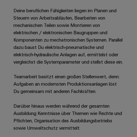
Unternehmensmeldungen
Technischer
Verbindungslösungen
Systeme
Elektronikgehäuse
Support
für
Deine beruflichen Fähigkeiten liegen im Planen und
Offene
Fachpressemeldungen
und
Geräte
Steuern von Arbeitsabläufen, Bearbeiten von
Ausbildungs-
Blitz-
Lösungen
Umweltbezogene
mechanischen Teilen sowie Montieren von
Pressekontakt
Konventionelle
und
und
Produktkonformität
elektrischen / elektronischen Baugruppen und
Energieerzeugung
Dezentrale
Studienplätze
Überspannungsschutz
Komponenten zu mechatronischen Systemen. Parallel
Zukunftssicherheit
Automatisierung
Engineering
dazu baust Du elektrisch-pneumatische und
für
Unsere
PV
Daten
bewährte
elektrisch-hydraulische Anlagen auf, ermittelst oder
Energiemanagement-
Partner
Veranstaltungen
Generatoranschlusskasten
Energieerzeugung
vergleichst die Systemparameter und stellst diese ein.
Lösungen
Technische
IIoT
Aktuelle
Maschinenbau
Feldbusverteiler
Produktkataloge
IIoT
Teamarbeit besitzt einen großen Stellenwert, denn:
and
Termine
Lösungen
Aufgaben an modernsten Produktionsanlagen löst
&
Reparatur
für
Automation
verschiedene
Workshops
Du gemeinsam mit anderen Fachkräften.
Automation
und
Partner
Automatisierung
Segmente
für
Software
Ersatzteile
Netzwerk
der
&
Darüber hinaus werden während der gesamten
Schulklassen
Maschinen
Software
Industrial
Trainings
Ausbildung Kenntnisse über Themen wie Rechte und
und
IIoT
Fabrikautomation
Pflichten, Organisation des Ausbildungsbetriebs
Analytics
und
and
Steuerungen
sowie Umweltschutz vermittelt.
Webinare
Öl
Automation
Industrial
I/O-