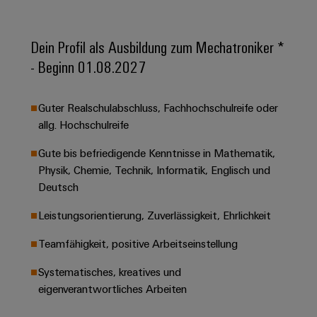
&
Solution
Automation
PSIRT
Systeme
Gas
Partner
Sicherer
finden
Stellenbörse
Industrial
Dein Profil als Ausbildung zum Mechatroniker *
Industrial
Betrieb
IoT
Ethernet
- Beginn 01.08.2027
Digitale
mit
Solution
vernetzten
Bestellmöglichkeiten
Partner
Industrial
Lösungen
Touch-
für
-
Security
Guter Realschulabschluss, Fachhochschulreife oder
Panels
eShop
die
Systemintegratoren
allg. Hochschulreife
Prozessindustrie
Industrial
Engineering-
OCI-
Gute bis befriedigende Kenntnisse in Mathematik,
Service
Photovoltaik
und
Schnittstelle
Physik, Chemie, Technik, Informatik, Englisch und
Platform
Mehr
Visualisierungstools
Messen
Chancen in der
Deutsch
Ressourceneffizienz
EDI-
easyConnect
&
Entwicklung
durch
Energiemessung
Schnittstelle
Spannende Aufgabe
Events
Leistungsorientierung, Zuverlässigkeit, Ehrlichkeit
Sonnenenergie
EZA-
in unseren
und
Entwicklungsbereic
Regler
Schaltschrankbau
Teamfähigkeit, positive Arbeitseinstellung
Smart
Globale
ALLE
Lösungen
Metering
Messen
SERVICES
Systematisches, kreatives und
für
&
die
eigenverantwortliches Arbeiten
Weidmüller
Gerätehersteller
Events
Herausforderungen
Industrial
im