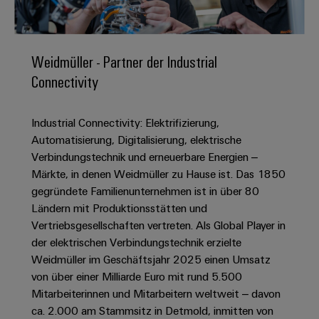
IN
Kabelkonfektionierung
zu
Offene
Leiterplattenklemmen
erlebbar
Weidmüller
Anschlusstechnologie
uns
Stellen
Vertrieb
werden.
Fast
für
Gehäusesysteme
Zahlen
DC-
Delivery
Promotionfahrzeug
Datencenter
Berufserfahrene
und
Weidmüller - Partner der Industrial
und
Microgrids
Service
Lösungen
Unternehmen
-
Connectivity
und
Fakten
Produkte
u-
komponenten
Distribution
Für
für
Unser
OS
Karriere
Beratung
Rechenzentren
Industrial Connectivity: Elektrifizierung,
Kabeleinführungssysteme
Studierende
Info
Vorstand
Edge
–
und
Automatisierung, Digitalisierung, elektrische
und
effizient,
für
Computing
digitale
Werkstudententätigkeiten
Verbindungstechnik und erneuerbare Energien –
Nachhaltigkeit
zuverlässig,
-
unsere
Planung
Märkte, in denen Weidmüller zu Hause ist. Das 1850
skalierbar
Industrial
komponenten
Partner
Praktika
Weidmüller
gegründete Familienunternehmen ist in über 80
5G
Energiespeicher
easyConnect
Ländern mit Produktionsstätten und
Academy
Anschlussleitungen,
Vertrieb
Abschlussarbeiten
Lösungen
-
Vertriebsgesellschaften vertreten. Als Global Player in
Single
Patchkabel
und
People
Ihre
der elektrischen Verbindungstechnik erzielte
Großhandelssuche
Neuanfang
Produkte
Pair
und
&
für
Industrial
Weidmüller im Geschäftsjahr 2025 einen Umsatz
für
Ethernet
Kabel
Energiespeichersysteme
Culture
von über einer Milliarde Euro mit rund 5.500
Service
Studienabbrecher
(ESS)
Mitarbeiterinnen und Mitarbeitern weltweit – davon
SPS
Platform
News
Compliance
ca. 2.000 am Stammsitz in Detmold, inmitten von
Energieübertragung
Offene
Systemverkabelung