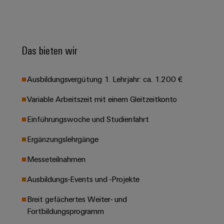
Leiterplattensteckverbinder
Schaltschrankbau
AI
Karriere auf
&
dem Kindel
Schienenfahrzeuge
Remote
Leiterplattenklemmen
Unser
Moderne
Access
neues
und
Das bieten wir
PCB
Distribution
&
digitale
Center in
Connector
Lösungen
Thüringen
Cloud-
für
Services
Ausbildungsvergütung 1. Lehrjahr: ca. 1.200 €
Services
klimafreundliche
Mobilitat
Original
Variable Arbeitszeit mit einem Gleitzeitkonto
Industrial
im
Equipment
Bahnverkehr
Service
Einführungswoche und Studienfahrt
Manufacturer
Platform
Schiffbau
(OEM)
Ergänzungslehrgänge
easyConnect
Umfassende
Verbindungslösungen
Messeteilnahmen
für
die
Werkstatt
Ausbildungs-Events und -Projekte
maritime
Industrie
&
Breit gefächertes Weiter- und
Zubehör
Wasseraufbereitung
Fortbildungsprogramm
&