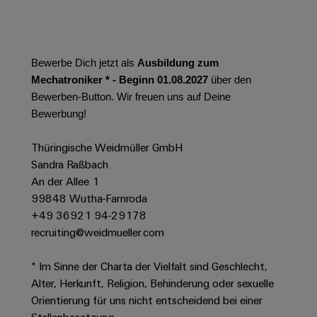
Werkzeuge
Abwasseraufbereitung
Automaten
Lösungen
für
die
Software
Bewerbe Dich jetzt als
Ausbildung zum
Wasser-
Mechatroniker * - Beginn 01.08.2027
über den
und
Markierer
Bewerben-Button. Wir freuen uns auf Deine
Abwasserindustrie
Bewerbung!
Industriedrucker
Wasserstoff
Wasserstoff
Thüringische Weidmüller GmbH
Industrieleuchte
als
Sandra Raßbach
Schlüsseltechnologie
Cabinet
An der Allee 1
für
die
99848 Wutha-Farnroda
Infrastructure
Energiewende
+49 36921 94-29178
recruiting@weidmueller.com
Windenergie
Assemblierungsservice
Effizienter
* Im Sinne der Charta der Vielfalt sind Geschlecht,
Betrieb
von
Bestückte
Alter, Herkunft, Religion, Behinderung oder sexuelle
Windparks
Orientierung für uns nicht entscheidend bei einer
Klemmenleisten