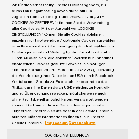
Markierungssysteme
wir für die Verbesserung unseres Onlineangebots, z.B.
Industrial Security
Connectivity Consulting
durch Leistungsmessung sowie durch auf Sie
Reihenklemmen
Single Pair Ethernet
Industrien
eShop / Digitale Bestellmöglichkeiten
zugeschnittene Werbung. Durch Auswahl von „ALLE
Umwe
Stromversorgungen
COOKIES AKZEPTIEREN“ stimmen Sie der Verwendung
Smart Metering
Produ
Engineering-Daten
Datencenter
aller Cookies zu. Mit der Auswahl von „COOKIE-
Schne
SNAP IN Anschlusstechnologie
PCB Connector Services
EINSTELLUNGEN“ können Sie alle Cookies ablehnen,
AGB
Gerätehersteller
einfa
Workplace Solutions
einzelne nicht notwendige / optionale Cookies auswählen
REACH
Support Center
Impressum
Maschinenbau
PCF-D
oder Ihre einmal erklärte Einwilligung durch abwählen von
Technische Produktkataloge
herun
Einkaufs- /Lieferanteninformationen
Cookies jederzeit mit Wirkung für die Zukunft widerrufen.
Photovoltaik
Durch Auswahl von „alle ablehnen“ werden nur unbedingt
Weidmüller Configurator
Datenschutzerklärung
Wasserstoff
erforderliche Cookies genutzt. Soweit Sie einwilligen,
Cookie Richtlinie
Weidmüller Industry Match
stimmen Sie nach Art. 49 Abs. 1 lit. a DSGVO gleichzeitig
der Verarbeitung Ihrer Daten in den USA durch Facebook,
Cookie Einstellungen
Windenergie
Youtube und Google zu. Es besteht insbesondere das
Weidmüller
Risiko, dass Ihre Daten durch US-Behörden, zu Kontroll-
Configurator
Weidmüller GmbH & Co KG
und zu Überwachungszwecken, möglicherweise auch
Digital
ohne Rechtsbehelfsmöglichkeiten, verarbeitet werden
Klingenbergstraße 26
Engineering
können. Sie können diesen Cookie-Banner jederzeit im
auf einem
32758 Detmold
Fußbereich unserer Website oder in der Cookie-Richtlinie
neuen Niveau
aufrufen. Nähere Informationen finden Sie in unserer
‒ intuitiv,
Tel.: +49 5231 14-280
Cookie-Richtlinie.
Impressum
Datenschutz
unkompliziert,
schnell
Fax +49 5231 14-28116
COOKIE-EINSTELLUNGEN