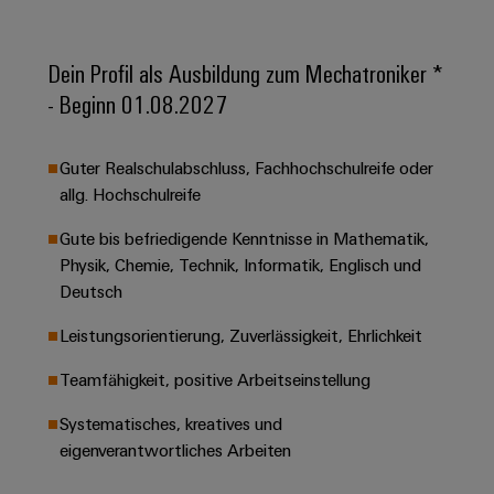
&
Solution
Automation
PSIRT
Systeme
Gas
Partner
Sicherer
finden
Stellenbörse
Industrial
Dein Profil als Ausbildung zum Mechatroniker *
Industrial
Betrieb
IoT
Ethernet
- Beginn 01.08.2027
Digitale
mit
Solution
vernetzten
Bestellmöglichkeiten
Partner
Industrial
Lösungen
Touch-
für
-
Security
Guter Realschulabschluss, Fachhochschulreife oder
Panels
eShop
die
Systemintegratoren
allg. Hochschulreife
Prozessindustrie
Industrial
Engineering-
OCI-
Gute bis befriedigende Kenntnisse in Mathematik,
Service
Photovoltaik
und
Schnittstelle
Physik, Chemie, Technik, Informatik, Englisch und
Platform
Mehr
Visualisierungstools
Messen
Chancen in der
Deutsch
Ressourceneffizienz
EDI-
easyConnect
&
Entwicklung
durch
Energiemessung
Schnittstelle
Spannende Aufgabe
Events
Leistungsorientierung, Zuverlässigkeit, Ehrlichkeit
Sonnenenergie
EZA-
in unseren
und
Entwicklungsbereic
Regler
Schaltschrankbau
Teamfähigkeit, positive Arbeitseinstellung
Smart
Globale
ALLE
Lösungen
Metering
Messen
SERVICES
Systematisches, kreatives und
für
&
die
eigenverantwortliches Arbeiten
Weidmüller
Gerätehersteller
Events
Herausforderungen
Industrial
im