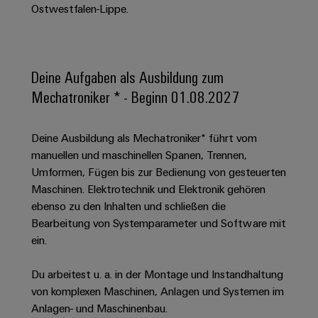
Schaltschrank-
Connectivity
Ostwestfalen-Lippe.
Messen
und
Stellen
&
Weidmüller
und
Consulting
-
für
Migrationslösungen
Welt
Feldebene
Newsletter
verteilung
Studierende
Digitales
Anmeldung
Serviceschnittstellen
Orange
Stabilität
Feldverdrahtung
Deine Aufgaben als Ausbildung zum
Engineering
und
Mag
Verteilerboxen
Sicherheit
Mechatroniker * - Beginn 01.08.2027
Smart
Für
|
Weidmüller
für
Kundenservice
Cabinet
moderne
Schülerinnen
Kundenmagazin
Configurator
Energienetze
Building
Deine Ausbildung als Mechatroniker* führt vom
und
Webshop
Elektronik
Länder
PCB
manuellen und maschinellen Spanen, Trennen,
Schüler
Gebäudeinfrastruktur
Smart
Connector
Preisliste
Umformen, Fügen bis zur Bedienung von gesteuerten
Koppelrelais
Lösungen
Management
Metering
Ausbildung
Services
Maschinen. Elektrotechnik und Elektronik gehören
für
&
Informationen
Kataloganforderung
die
ebenso zu den Inhalten und schließen die
Weidmüller
Halbleiterrelais
Duales
spezifischen
und
Akkreditiertes
Bearbeitung von Systemparameter und Software mit
Configurator
Anforderungen
Studium
Zertifikate
Labor
ein.
Trennverstärker
in
der
Workplace
und
Schülerpraktika
Gebäudeinfrastruktur
Du arbeitest u. a. in der Montage und Instandhaltung
Solutions
Messumformer
Presse
Support
von komplexen Maschinen, Anlagen und Systemen im
Erfolgreiche
Gerätehersteller
Stromversorgungen
Anlagen- und Maschinenbau.
Karrierewege
Innovative