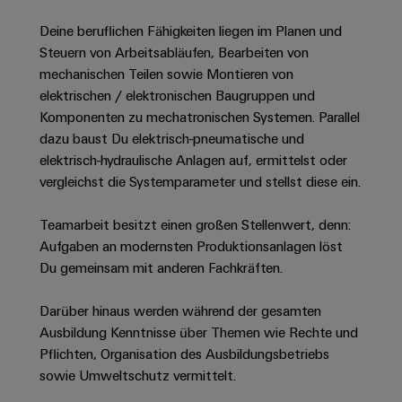
Unternehmensmeldungen
Technischer
Verbindungslösungen
Systeme
Elektronikgehäuse
Support
für
Deine beruflichen Fähigkeiten liegen im Planen und
Offene
Fachpressemeldungen
und
Geräte
Steuern von Arbeitsabläufen, Bearbeiten von
Ausbildungs-
Blitz-
Lösungen
Umweltbezogene
mechanischen Teilen sowie Montieren von
Pressekontakt
Konventionelle
und
und
Produktkonformität
elektrischen / elektronischen Baugruppen und
Energieerzeugung
Dezentrale
Studienplätze
Überspannungsschutz
Komponenten zu mechatronischen Systemen. Parallel
Zukunftssicherheit
Automatisierung
Engineering
dazu baust Du elektrisch-pneumatische und
für
Unsere
PV
Daten
bewährte
elektrisch-hydraulische Anlagen auf, ermittelst oder
Energiemanagement-
Partner
Veranstaltungen
Generatoranschlusskasten
Energieerzeugung
vergleichst die Systemparameter und stellst diese ein.
Lösungen
Technische
IIoT
Aktuelle
Maschinenbau
Feldbusverteiler
Produktkataloge
IIoT
Teamarbeit besitzt einen großen Stellenwert, denn:
and
Termine
Lösungen
Aufgaben an modernsten Produktionsanlagen löst
&
Reparatur
für
Automation
verschiedene
Workshops
Du gemeinsam mit anderen Fachkräften.
Automation
und
Partner
Automatisierung
Segmente
für
Software
Ersatzteile
Netzwerk
der
&
Darüber hinaus werden während der gesamten
Schulklassen
Maschinen
Software
Industrial
Trainings
Ausbildung Kenntnisse über Themen wie Rechte und
und
IIoT
Fabrikautomation
Pflichten, Organisation des Ausbildungsbetriebs
Analytics
und
and
Steuerungen
sowie Umweltschutz vermittelt.
Webinare
Öl
Automation
Industrial
I/O-