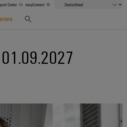
port Center
easyConnect
rriere
n 01.09.2027