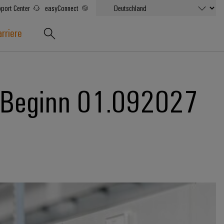
port Center
easyConnect
rriere
- Beginn 01.092027