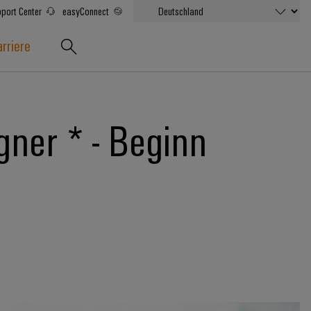
port Center
easyConnect
rriere
ner * - Beginn