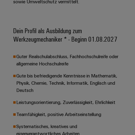
&
Solution
sowie Umweltschutz vermittelt.
Automation
PSIRT
Systeme
Gas
Partner
Sicherer
finden
Stellenbörse
Industrial
Industrial
Betrieb
IoT
Ethernet
Digitale
mit
Dein Profil als Ausbildung zum
Solution
vernetzten
Bestellmöglichkeiten
Partner
Werkzeugmechaniker * - Beginn 01.08.2027
Industrial
Lösungen
Touch-
für
-
Security
Panels
eShop
die
Systemintegratoren
Guter Realschulabschluss, Fachhochschulreife oder
Prozessindustrie
Industrial
Engineering-
OCI-
allgemeine Hochschulreife
Service
Photovoltaik
und
Schnittstelle
Platform
Mehr
Visualisierungstools
Messen
Gute bis befriedigende Kenntnisse in Mathematik,
Chancen in der
Ressourceneffizienz
EDI-
easyConnect
Physik, Chemie, Technik, Informatik, Englisch und
&
Entwicklung
durch
Energiemessung
Schnittstelle
Deutsch
Spannende Aufgabe
Events
Sonnenenergie
EZA-
in unseren
und
Entwicklungsbereic
Regler
Leistungsorientierung, Zuverlässigkeit, Ehrlichkeit
Schaltschrankbau
Smart
Globale
ALLE
Lösungen
Metering
Messen
SERVICES
Teamfähigkeit, positive Arbeitseinstellung
für
&
die
Weidmüller
Gerätehersteller
Systematisches, kreatives und
Events
Herausforderungen
Industrial
im
eigenverantwortliches Arbeiten