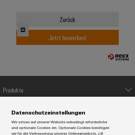
Modifizierte
und
Zurück
bestückte
Gehäuse
Jetzt bewerben!
Kundenspezifische
Kabelkonfektionierung
Produktinnovationen
Praxisnahe
Produkte
Verbindungen für
Ihre Industrie.
IIoT & Automation Software
Unsere Neuheiten
im Bereich
Lösungen & Technologien
Industriedrucker
Industrial
Datenschutzeinstellungen
Connectivity.
Koppelrelais
Automatisierung
Wir setzen auf unserer Website unbedingt erforderliche
Leiterplattensteckverbinder und Leiterplattenklemmen
Service
Industrial IoT
und optionale Cookies ein. Optionale Cookies benötigen
Markierungssysteme
wir für die Verbesserung unseres Onlineangebots, z.B.