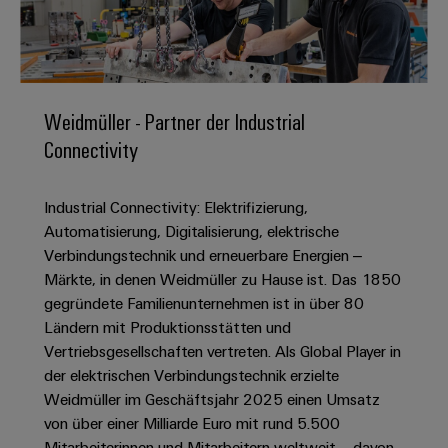
IN
Kabelkonfektionierung
zu
Offene
Leiterplattenklemmen
erlebbar
Weidmüller
Anschlusstechnologie
uns
Stellen
Vertrieb
werden.
Fast
für
Gehäusesysteme
Zahlen
DC-
Delivery
Promotionfahrzeug
Datencenter
Berufserfahrene
und
und
Microgrids
Service
Lösungen
Unternehmen
-
und
Fakten
Weidmüller - Partner der Industrial
Produkte
u-
komponenten
Distribution
Connectivity
Für
für
Unser
OS
Karriere
Beratung
Rechenzentren
Kabeleinführungssysteme
Studierende
Info
Vorstand
Edge
–
und
und
Industrial Connectivity: Elektrifizierung,
effizient,
für
Computing
digitale
Werkstudententätigkeiten
Nachhaltigkeit
zuverlässig,
-
Automatisierung, Digitalisierung, elektrische
unsere
Planung
skalierbar
Industrial
komponenten
Verbindungstechnik und erneuerbare Energien –
Partner
Praktika
Weidmüller
5G
Märkte, in denen Weidmüller zu Hause ist. Das 1850
Energiespeicher
easyConnect
Academy
Anschlussleitungen,
Vertrieb
Abschlussarbeiten
gegründete Familienunternehmen ist in über 80
Lösungen
-
Single
Patchkabel
und
Ländern mit Produktionsstätten und
People
Ihre
Großhandelssuche
Neuanfang
Produkte
Pair
und
Vertriebsgesellschaften vertreten. Als Global Player in
&
für
Industrial
für
Ethernet
Kabel
der elektrischen Verbindungstechnik erzielte
Energiespeichersysteme
Culture
Service
Studienabbrecher
Weidmüller im Geschäftsjahr 2025 einen Umsatz
(ESS)
SPS
Platform
News
von über einer Milliarde Euro mit rund 5.500
Compliance
Energieübertragung
Offene
Systemverkabelung
Mitarbeiterinnen und Mitarbeitern weltweit – davon