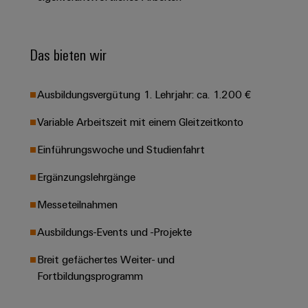
Leiterplattensteckverbinder
Schaltschrankbau
AI
Karriere auf
&
dem Kindel
Schienenfahrzeuge
Remote
Leiterplattenklemmen
Unser
Das bieten wir
Moderne
Access
neues
und
PCB
Distribution
&
digitale
Center in
Connector
Lösungen
Thüringen
Cloud-
Ausbildungsvergütung 1. Lehrjahr: ca. 1.200 €
für
Services
Services
klimafreundliche
Variable Arbeitszeit mit einem Gleitzeitkonto
Mobilitat
Original
Industrial
im
Einführungswoche und Studienfahrt
Equipment
Bahnverkehr
Service
Manufacturer
Platform
Ergänzungslehrgänge
Schiffbau
(OEM)
easyConnect
Umfassende
Messeteilnahmen
Verbindungslösungen
für
Ausbildungs-Events und -Projekte
die
Werkstatt
maritime
Breit gefächertes Weiter- und
Industrie
&
Fortbildungsprogramm
Zubehör
Wasseraufbereitung
&