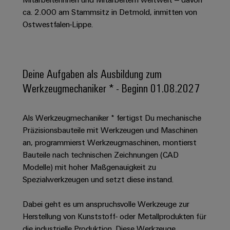
Schaltschrank-
Connectivity
Messen
und
Stellen
&
ca. 2.000 am Stammsitz in Detmold, inmitten von
Weidmüller
und
Consulting
-
für
Migrationslösungen
Ostwestfalen-Lippe.
Welt
Feldebene
Newsletter
verteilung
Studierende
Digitales
Anmeldung
Serviceschnittstellen
Orange
Stabilität
Feldverdrahtung
Engineering
und
Mag
Verteilerboxen
Sicherheit
Smart
Deine Aufgaben als Ausbildung zum
Für
|
Weidmüller
für
Kundenservice
Cabinet
Werkzeugmechaniker * - Beginn 01.08.2027
moderne
Schülerinnen
Kundenmagazin
Configurator
Energienetze
Building
und
Webshop
Elektronik
Länder
PCB
Schüler
Gebäudeinfrastruktur
Als Werkzeugmechaniker * fertigst Du mechanische
Smart
Connector
Preisliste
Koppelrelais
Lösungen
Präzisionsbauteile mit Werkzeugen und Maschinen
Management
Metering
Ausbildung
Services
für
&
an, programmierst Werkzeugmaschinen, montierst
Informationen
Kataloganforderung
die
Weidmüller
Halbleiterrelais
Bauteile nach technischen Zeichnungen (CAD
Duales
spezifischen
und
Akkreditiertes
Configurator
Anforderungen
Modelle) mit hoher Maßgenauigkeit zu
Studium
Zertifikate
Labor
Trennverstärker
in
Spezialwerkzeugen und setzt diese instand.
der
Workplace
und
Schülerpraktika
Gebäudeinfrastruktur
Solutions
Messumformer
Dabei geht es um anspruchsvolle Werkzeuge zur
Presse
Support
Erfolgreiche
Gerätehersteller
Herstellung von Kunststoff- oder Metallprodukten für
Stromversorgungen
Karrierewege
Innovative
die industrielle Produktion. Diese Werkzeuge