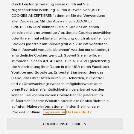
Industrial Security
Connectivity Consulting
durch Leistungsmessung sowie durch auf Sie
Reihenklemmen
Single Pair Ethernet
Industrien
eShop / Digitale Bestellmöglichkeiten
zugeschnittene Werbung. Durch Auswahl von „ALLE
Stromversorgungen
COOKIES AKZEPTIEREN“ stimmen Sie der Verwendung
Smart Metering
Umwe
Engineering-Daten
Datencenter
aller Cookies zu. Mit der Auswahl von „COOKIE-
Produ
SNAP IN Anschlusstechnologie
PCB Connector Services
EINSTELLUNGEN“ können Sie alle Cookies ablehnen,
AGB
Gerätehersteller
Schne
Workplace Solutions
einzelne nicht notwendige / optionale Cookies auswählen
Support Center
einfa
Impressum
Maschinenbau
oder Ihre einmal erklärte Einwilligung durch abwählen von
REACH
Technische Produktkataloge
Einkaufs- /Lieferanteninformationen
Cookies jederzeit mit Wirkung für die Zukunft widerrufen.
Photovoltaik
PCF-D
herun
Durch Auswahl von „alle ablehnen“ werden nur unbedingt
Weidmüller Configurator
Datenschutzerklärung
Wasserstoff
erforderliche Cookies genutzt. Soweit Sie einwilligen,
Cookie Richtlinie
Weidmüller Industry Match
stimmen Sie nach Art. 49 Abs. 1 lit. a DSGVO gleichzeitig
der Verarbeitung Ihrer Daten in den USA durch Facebook,
Cookie Einstellungen
Windenergie
Youtube und Google zu. Es besteht insbesondere das
Risiko, dass Ihre Daten durch US-Behörden, zu Kontroll-
Weidmüller
Weidmüller GmbH & Co KG
und zu Überwachungszwecken, möglicherweise auch
Configurator
ohne Rechtsbehelfsmöglichkeiten, verarbeitet werden
Klingenbergstraße 26
können. Sie können diesen Cookie-Banner jederzeit im
Digital
Engineering
32758 Detmold
Fußbereich unserer Website oder in der Cookie-Richtlinie
auf einem
aufrufen. Nähere Informationen finden Sie in unserer
Tel.: +49 5231 14-280
neuen Niveau
Cookie-Richtlinie.
Impressum
Datenschutz
‒ intuitiv,
Fax +49 5231 14-28116
unkompliziert,
schnell
COOKIE-EINSTELLUNGEN