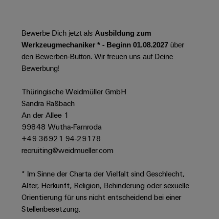
Werkzeuge
Abwasseraufbereitung
Automaten
Lösungen
für
Bewerbe Dich jetzt als
Ausbildung zum
die
Software
Werkzeugmechaniker * - Beginn 01.08.2027
über
Wasser-
den Bewerben-Button. Wir freuen uns auf Deine
und
Markierer
Bewerbung!
Abwasserindustrie
Industriedrucker
Wasserstoff
Thüringische Weidmüller GmbH
Wasserstoff
Sandra Raßbach
Industrieleuchte
als
An der Allee 1
Schlüsseltechnologie
Cabinet
99848 Wutha-Farnroda
für
die
Infrastructure
+49 36921 94-29178
Energiewende
recruiting@weidmueller.com
Windenergie
* Im Sinne der Charta der Vielfalt sind Geschlecht,
Assemblierungsservice
Effizienter
Betrieb
Alter, Herkunft, Religion, Behinderung oder sexuelle
von
Bestückte
Orientierung für uns nicht entscheidend bei einer
Windparks
Klemmenleisten
Stellenbesetzung.