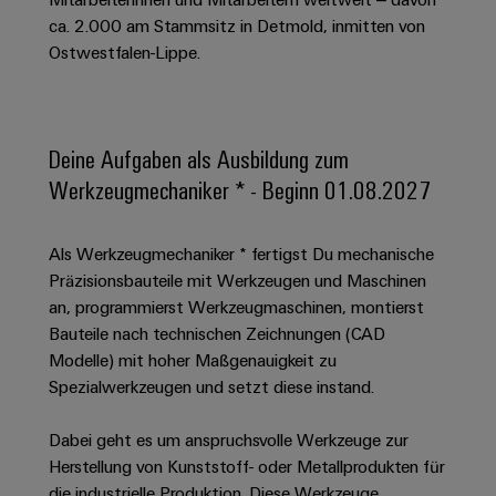
Schaltschrank-
Connectivity
Messen
und
Stellen
&
ca. 2.000 am Stammsitz in Detmold, inmitten von
Weidmüller
und
Consulting
-
für
Migrationslösungen
Ostwestfalen-Lippe.
Welt
Feldebene
Newsletter
verteilung
Studierende
Digitales
Anmeldung
Serviceschnittstellen
Orange
Stabilität
Feldverdrahtung
Engineering
und
Mag
Verteilerboxen
Sicherheit
Smart
Deine Aufgaben als Ausbildung zum
Für
|
Weidmüller
für
Kundenservice
Cabinet
Werkzeugmechaniker * - Beginn 01.08.2027
moderne
Schülerinnen
Kundenmagazin
Configurator
Energienetze
Building
und
Webshop
Elektronik
Länder
PCB
Schüler
Gebäudeinfrastruktur
Als Werkzeugmechaniker * fertigst Du mechanische
Smart
Connector
Preisliste
Koppelrelais
Lösungen
Präzisionsbauteile mit Werkzeugen und Maschinen
Management
Metering
Ausbildung
Services
für
&
an, programmierst Werkzeugmaschinen, montierst
Informationen
Kataloganforderung
die
Weidmüller
Halbleiterrelais
Bauteile nach technischen Zeichnungen (CAD
Duales
spezifischen
und
Akkreditiertes
Configurator
Anforderungen
Modelle) mit hoher Maßgenauigkeit zu
Studium
Zertifikate
Labor
Trennverstärker
in
Spezialwerkzeugen und setzt diese instand.
der
Workplace
und
Schülerpraktika
Gebäudeinfrastruktur
Solutions
Messumformer
Dabei geht es um anspruchsvolle Werkzeuge zur
Presse
Support
Erfolgreiche
Gerätehersteller
Herstellung von Kunststoff- oder Metallprodukten für
Stromversorgungen
Karrierewege
Innovative
die industrielle Produktion. Diese Werkzeuge