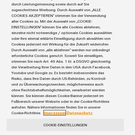
Industrial Security
Connectivity Consulting
durch Leistungsmessung sowie durch auf Sie
Reihenklemmen
Single Pair Ethernet
Industrien
eShop / Digitale Bestellmöglichkeiten
zugeschnittene Werbung. Durch Auswahl von „ALLE
Stromversorgungen
COOKIES AKZEPTIEREN“ stimmen Sie der Verwendung
Smart Metering
Umwe
Engineering-Daten
Datencenter
aller Cookies zu. Mit der Auswahl von „COOKIE-
Produ
SNAP IN Anschlusstechnologie
PCB Connector Services
EINSTELLUNGEN“ können Sie alle Cookies ablehnen,
AGB
Gerätehersteller
Schne
Workplace Solutions
einzelne nicht notwendige / optionale Cookies auswählen
Support Center
einfa
Impressum
Maschinenbau
oder Ihre einmal erklärte Einwilligung durch abwählen von
REACH
Technische Produktkataloge
Einkaufs- /Lieferanteninformationen
Cookies jederzeit mit Wirkung für die Zukunft widerrufen.
Photovoltaik
PCF-D
herun
Durch Auswahl von „alle ablehnen“ werden nur unbedingt
Weidmüller Configurator
Datenschutzerklärung
Wasserstoff
erforderliche Cookies genutzt. Soweit Sie einwilligen,
Cookie Richtlinie
Weidmüller Industry Match
stimmen Sie nach Art. 49 Abs. 1 lit. a DSGVO gleichzeitig
der Verarbeitung Ihrer Daten in den USA durch Facebook,
Cookie Einstellungen
Windenergie
Youtube und Google zu. Es besteht insbesondere das
Risiko, dass Ihre Daten durch US-Behörden, zu Kontroll-
Weidmüller
Weidmüller GmbH & Co KG
und zu Überwachungszwecken, möglicherweise auch
Configurator
ohne Rechtsbehelfsmöglichkeiten, verarbeitet werden
Klingenbergstraße 26
können. Sie können diesen Cookie-Banner jederzeit im
Digital
Engineering
32758 Detmold
Fußbereich unserer Website oder in der Cookie-Richtlinie
auf einem
aufrufen. Nähere Informationen finden Sie in unserer
Tel.: +49 5231 14-280
neuen Niveau
Cookie-Richtlinie.
Impressum
Datenschutz
‒ intuitiv,
Fax +49 5231 14-28116
unkompliziert,
schnell
COOKIE-EINSTELLUNGEN