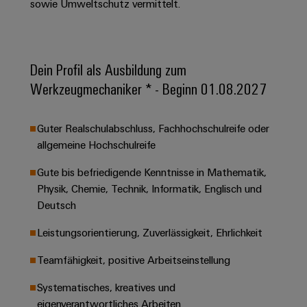
&
Solution
sowie Umweltschutz vermittelt.
Automation
PSIRT
Systeme
Gas
Partner
Sicherer
finden
Stellenbörse
Industrial
Industrial
Betrieb
IoT
Ethernet
Digitale
mit
Dein Profil als Ausbildung zum
Solution
vernetzten
Bestellmöglichkeiten
Partner
Werkzeugmechaniker * - Beginn 01.08.2027
Industrial
Lösungen
Touch-
für
-
Security
Panels
eShop
die
Systemintegratoren
Guter Realschulabschluss, Fachhochschulreife oder
Prozessindustrie
Industrial
Engineering-
OCI-
allgemeine Hochschulreife
Service
Photovoltaik
und
Schnittstelle
Platform
Mehr
Visualisierungstools
Messen
Gute bis befriedigende Kenntnisse in Mathematik,
Chancen in der
Ressourceneffizienz
EDI-
easyConnect
Physik, Chemie, Technik, Informatik, Englisch und
&
Entwicklung
durch
Energiemessung
Schnittstelle
Deutsch
Spannende Aufgabe
Events
Sonnenenergie
EZA-
in unseren
und
Entwicklungsbereic
Regler
Leistungsorientierung, Zuverlässigkeit, Ehrlichkeit
Schaltschrankbau
Smart
Globale
ALLE
Lösungen
Metering
Messen
SERVICES
Teamfähigkeit, positive Arbeitseinstellung
für
&
die
Weidmüller
Gerätehersteller
Systematisches, kreatives und
Events
Herausforderungen
Industrial
im
eigenverantwortliches Arbeiten