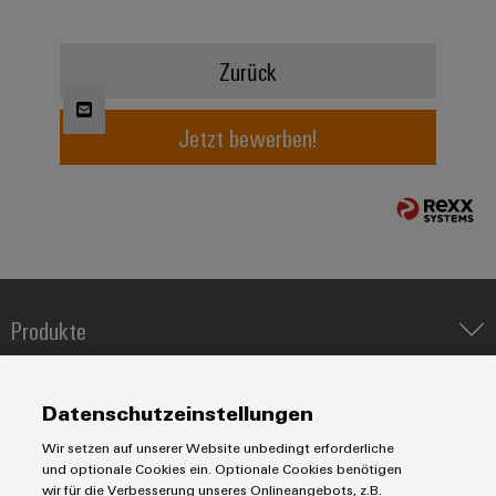
Modifizierte
und
Zurück
bestückte
Gehäuse
Jetzt bewerben!
Kundenspezifische
Kabelkonfektionierung
Produktinnovationen
Praxisnahe
Produkte
Verbindungen für
Ihre Industrie.
IIoT & Automation Software
Unsere Neuheiten
im Bereich
Lösungen & Technologien
Industriedrucker
Industrial
Datenschutzeinstellungen
Connectivity.
Koppelrelais
Automatisierung
Wir setzen auf unserer Website unbedingt erforderliche
Leiterplattensteckverbinder und Leiterplattenklemmen
Service
Industrial IoT
und optionale Cookies ein. Optionale Cookies benötigen
Markierungssysteme
wir für die Verbesserung unseres Onlineangebots, z.B.