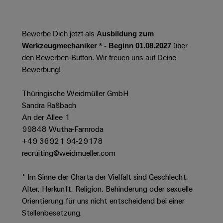
Werkzeuge
Abwasseraufbereitung
Automaten
Lösungen
für
Bewerbe Dich jetzt als
Ausbildung zum
die
Software
Werkzeugmechaniker * - Beginn 01.08.2027
über
Wasser-
den Bewerben-Button. Wir freuen uns auf Deine
und
Markierer
Bewerbung!
Abwasserindustrie
Industriedrucker
Wasserstoff
Thüringische Weidmüller GmbH
Wasserstoff
Sandra Raßbach
Industrieleuchte
als
An der Allee 1
Schlüsseltechnologie
Cabinet
99848 Wutha-Farnroda
für
die
Infrastructure
+49 36921 94-29178
Energiewende
recruiting@weidmueller.com
Windenergie
* Im Sinne der Charta der Vielfalt sind Geschlecht,
Assemblierungsservice
Effizienter
Betrieb
Alter, Herkunft, Religion, Behinderung oder sexuelle
von
Bestückte
Orientierung für uns nicht entscheidend bei einer
Windparks
Klemmenleisten
Stellenbesetzung.