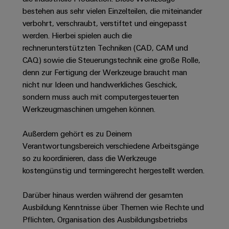
Unternehmensmeldungen
Technischer
Verbindungslösungen
Systeme
bestehen aus sehr vielen Einzelteilen, die miteinander
Elektronikgehäuse
Support
für
Offene
Fachpressemeldungen
und
verbohrt, verschraubt, verstiftet und eingepasst
Geräte
Ausbildungs-
werden. Hierbei spielen auch die
Blitz-
Lösungen
Umweltbezogene
Pressekontakt
Konventionelle
und
rechnerunterstützten Techniken (CAD, CAM und
und
Produktkonformität
Energieerzeugung
Dezentrale
Studienplätze
CAQ) sowie die Steuerungstechnik eine große Rolle,
Überspannungsschutz
Zukunftssicherheit
Automatisierung
Engineering
denn zur Fertigung der Werkzeuge braucht man
für
Unsere
PV
Daten
nicht nur Ideen und handwerkliches Geschick,
bewährte
Energiemanagement-
Partner
Veranstaltungen
sondern muss auch mit computergesteuerten
Generatoranschlusskasten
Energieerzeugung
Lösungen
Technische
Werkzeugmaschinen umgehen können.
IIoT
Aktuelle
Maschinenbau
Feldbusverteiler
Produktkataloge
IIoT
and
Termine
Lösungen
Außerdem gehört es zu Deinem
&
Reparatur
für
Automation
Verantwortungsbereich verschiedene Arbeitsgänge
verschiedene
Workshops
Automation
und
Partner
Automatisierung
so zu koordinieren, dass die Werkzeuge
Segmente
für
Software
Ersatzteile
Netzwerk
der
&
kostengünstig und termingerecht hergestellt werden.
Schulklassen
Maschinen
Software
Industrial
Trainings
und
IIoT
Darüber hinaus werden während der gesamten
Fabrikautomation
Analytics
und
and
Steuerungen
Ausbildung Kenntnisse über Themen wie Rechte und
Webinare
Öl
Automation
Pflichten, Organisation des Ausbildungsbetriebs
Industrial
I/O-