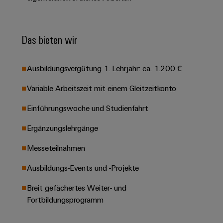
Leiterplattensteckverbinder
Schaltschrankbau
AI
Karriere auf
&
dem Kindel
Schienenfahrzeuge
Remote
Leiterplattenklemmen
Unser
Das bieten wir
Moderne
Access
neues
und
PCB
Distribution
&
digitale
Center in
Connector
Lösungen
Thüringen
Cloud-
Ausbildungsvergütung 1. Lehrjahr: ca. 1.200 €
für
Services
Services
klimafreundliche
Variable Arbeitszeit mit einem Gleitzeitkonto
Mobilitat
Original
Industrial
im
Einführungswoche und Studienfahrt
Equipment
Bahnverkehr
Service
Manufacturer
Platform
Ergänzungslehrgänge
Schiffbau
(OEM)
easyConnect
Umfassende
Messeteilnahmen
Verbindungslösungen
für
Ausbildungs-Events und -Projekte
die
Werkstatt
maritime
Breit gefächertes Weiter- und
Industrie
&
Fortbildungsprogramm
Zubehör
Wasseraufbereitung
&