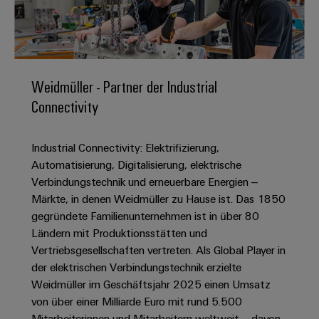
IN
Kabelkonfektionierung
zu
Offene
Leiterplattenklemmen
erlebbar
Weidmüller
Anschlusstechnologie
uns
Stellen
Vertrieb
werden.
Fast
für
Gehäusesysteme
Zahlen
DC-
Delivery
Promotionfahrzeug
Datencenter
Berufserfahrene
und
und
Microgrids
Service
Lösungen
Unternehmen
-
und
Fakten
Weidmüller - Partner der Industrial
Produkte
u-
komponenten
Distribution
Connectivity
Für
für
Unser
OS
Karriere
Beratung
Rechenzentren
Kabeleinführungssysteme
Studierende
Info
Vorstand
Edge
–
und
und
Industrial Connectivity: Elektrifizierung,
effizient,
für
Computing
digitale
Werkstudententätigkeiten
Nachhaltigkeit
zuverlässig,
-
Automatisierung, Digitalisierung, elektrische
unsere
Planung
skalierbar
Industrial
komponenten
Verbindungstechnik und erneuerbare Energien –
Partner
Praktika
Weidmüller
5G
Märkte, in denen Weidmüller zu Hause ist. Das 1850
Energiespeicher
easyConnect
Academy
Anschlussleitungen,
Vertrieb
Abschlussarbeiten
gegründete Familienunternehmen ist in über 80
Lösungen
-
Single
Patchkabel
und
Ländern mit Produktionsstätten und
People
Ihre
Großhandelssuche
Neuanfang
Produkte
Pair
und
Vertriebsgesellschaften vertreten. Als Global Player in
&
für
Industrial
für
Ethernet
Kabel
der elektrischen Verbindungstechnik erzielte
Energiespeichersysteme
Culture
Service
Studienabbrecher
Weidmüller im Geschäftsjahr 2025 einen Umsatz
(ESS)
SPS
Platform
News
von über einer Milliarde Euro mit rund 5.500
Compliance
Energieübertragung
Offene
Systemverkabelung
Mitarbeiterinnen und Mitarbeitern weltweit – davon