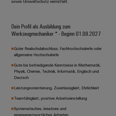
&
Solution
sowie Umweltschutz vermittelt.
Automation
PSIRT
Systeme
Gas
Partner
Sicherer
finden
Stellenbörse
Industrial
Industrial
Betrieb
IoT
Ethernet
Digitale
mit
Dein Profil als Ausbildung zum
Solution
vernetzten
Bestellmöglichkeiten
Partner
Werkzeugmechaniker * - Beginn 01.08.2027
Industrial
Lösungen
Touch-
für
-
Security
Panels
eShop
die
Systemintegratoren
Guter Realschulabschluss, Fachhochschulreife oder
Prozessindustrie
Industrial
Engineering-
OCI-
allgemeine Hochschulreife
Service
Photovoltaik
und
Schnittstelle
Platform
Mehr
Visualisierungstools
Messen
Gute bis befriedigende Kenntnisse in Mathematik,
Chancen in der
Ressourceneffizienz
EDI-
easyConnect
Physik, Chemie, Technik, Informatik, Englisch und
&
Entwicklung
durch
Energiemessung
Schnittstelle
Deutsch
Spannende Aufgabe
Events
Sonnenenergie
EZA-
in unseren
und
Entwicklungsbereic
Regler
Leistungsorientierung, Zuverlässigkeit, Ehrlichkeit
Schaltschrankbau
Smart
Globale
ALLE
Lösungen
Metering
Messen
SERVICES
Teamfähigkeit, positive Arbeitseinstellung
für
&
die
Weidmüller
Gerätehersteller
Systematisches, kreatives und
Events
Herausforderungen
Industrial
im
eigenverantwortliches Arbeiten