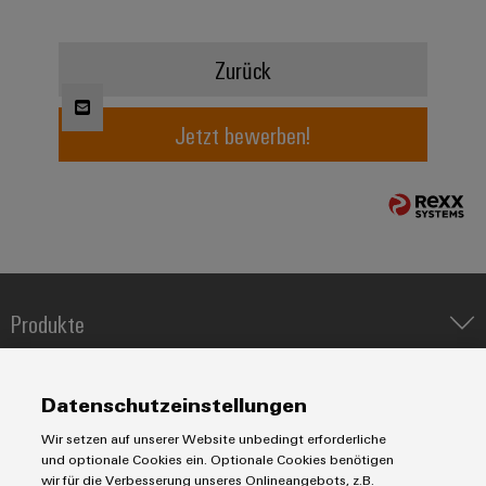
Modifizierte
und
Zurück
bestückte
Gehäuse
Jetzt bewerben!
Kundenspezifische
Kabelkonfektionierung
Produktinnovationen
Praxisnahe
Produkte
Verbindungen für
Ihre Industrie.
IIoT & Automation Software
Unsere Neuheiten
im Bereich
Lösungen & Technologien
Industriedrucker
Industrial
Datenschutzeinstellungen
Connectivity.
Koppelrelais
Automatisierung
Wir setzen auf unserer Website unbedingt erforderliche
Leiterplattensteckverbinder und Leiterplattenklemmen
Service
Industrial IoT
und optionale Cookies ein. Optionale Cookies benötigen
Markierungssysteme
wir für die Verbesserung unseres Onlineangebots, z.B.