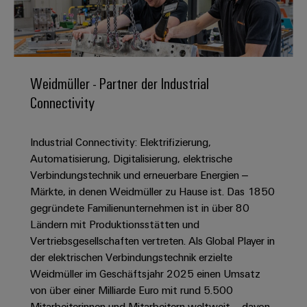
IN
Kabelkonfektionierung
zu
Offene
Leiterplattenklemmen
erlebbar
Weidmüller
Anschlusstechnologie
uns
Stellen
Vertrieb
werden.
Fast
für
Gehäusesysteme
Zahlen
DC-
Delivery
Promotionfahrzeug
Datencenter
Berufserfahrene
und
und
Microgrids
Service
Lösungen
Unternehmen
-
und
Fakten
Weidmüller - Partner der Industrial
Produkte
u-
komponenten
Distribution
Connectivity
Für
für
Unser
OS
Karriere
Beratung
Rechenzentren
Kabeleinführungssysteme
Studierende
Info
Vorstand
Edge
–
und
und
Industrial Connectivity: Elektrifizierung,
effizient,
für
Computing
digitale
Werkstudententätigkeiten
Nachhaltigkeit
zuverlässig,
-
Automatisierung, Digitalisierung, elektrische
unsere
Planung
skalierbar
Industrial
komponenten
Verbindungstechnik und erneuerbare Energien –
Partner
Praktika
Weidmüller
5G
Märkte, in denen Weidmüller zu Hause ist. Das 1850
Energiespeicher
easyConnect
Academy
Anschlussleitungen,
Vertrieb
Abschlussarbeiten
gegründete Familienunternehmen ist in über 80
Lösungen
-
Single
Patchkabel
und
Ländern mit Produktionsstätten und
People
Ihre
Großhandelssuche
Neuanfang
Produkte
Pair
und
Vertriebsgesellschaften vertreten. Als Global Player in
&
für
Industrial
für
Ethernet
Kabel
der elektrischen Verbindungstechnik erzielte
Energiespeichersysteme
Culture
Service
Studienabbrecher
Weidmüller im Geschäftsjahr 2025 einen Umsatz
(ESS)
SPS
Platform
News
von über einer Milliarde Euro mit rund 5.500
Compliance
Energieübertragung
Offene
Systemverkabelung
Mitarbeiterinnen und Mitarbeitern weltweit – davon