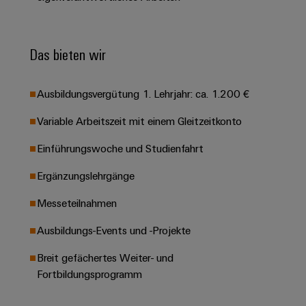
Leiterplattensteckverbinder
Schaltschrankbau
AI
Karriere auf
&
dem Kindel
Schienenfahrzeuge
Remote
Leiterplattenklemmen
Unser
Das bieten wir
Moderne
Access
neues
und
PCB
Distribution
&
digitale
Center in
Connector
Lösungen
Thüringen
Cloud-
Ausbildungsvergütung 1. Lehrjahr: ca. 1.200 €
für
Services
Services
klimafreundliche
Variable Arbeitszeit mit einem Gleitzeitkonto
Mobilitat
Original
Industrial
im
Einführungswoche und Studienfahrt
Equipment
Bahnverkehr
Service
Manufacturer
Platform
Ergänzungslehrgänge
Schiffbau
(OEM)
easyConnect
Umfassende
Messeteilnahmen
Verbindungslösungen
für
Ausbildungs-Events und -Projekte
die
Werkstatt
maritime
Breit gefächertes Weiter- und
Industrie
&
Fortbildungsprogramm
Zubehör
Wasseraufbereitung
&