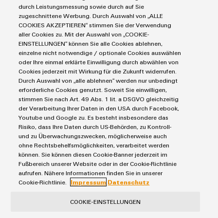
Industrial Security
Connectivity Consulting
durch Leistungsmessung sowie durch auf Sie
Reihenklemmen
Single Pair Ethernet
Industrien
eShop / Digitale Bestellmöglichkeiten
zugeschnittene Werbung. Durch Auswahl von „ALLE
Stromversorgungen
COOKIES AKZEPTIEREN“ stimmen Sie der Verwendung
Smart Metering
Umwe
Engineering-Daten
Datencenter
aller Cookies zu. Mit der Auswahl von „COOKIE-
Produ
SNAP IN Anschlusstechnologie
PCB Connector Services
EINSTELLUNGEN“ können Sie alle Cookies ablehnen,
AGB
Gerätehersteller
Schne
Workplace Solutions
einzelne nicht notwendige / optionale Cookies auswählen
Support Center
einfa
Impressum
Maschinenbau
oder Ihre einmal erklärte Einwilligung durch abwählen von
REACH
Technische Produktkataloge
Einkaufs- /Lieferanteninformationen
Cookies jederzeit mit Wirkung für die Zukunft widerrufen.
Photovoltaik
PCF-D
herun
Durch Auswahl von „alle ablehnen“ werden nur unbedingt
Weidmüller Configurator
Datenschutzerklärung
Wasserstoff
erforderliche Cookies genutzt. Soweit Sie einwilligen,
Cookie Richtlinie
Weidmüller Industry Match
stimmen Sie nach Art. 49 Abs. 1 lit. a DSGVO gleichzeitig
der Verarbeitung Ihrer Daten in den USA durch Facebook,
Cookie Einstellungen
Windenergie
Youtube und Google zu. Es besteht insbesondere das
Risiko, dass Ihre Daten durch US-Behörden, zu Kontroll-
Weidmüller
Weidmüller GmbH & Co KG
und zu Überwachungszwecken, möglicherweise auch
Configurator
ohne Rechtsbehelfsmöglichkeiten, verarbeitet werden
Klingenbergstraße 26
können. Sie können diesen Cookie-Banner jederzeit im
Digital
Engineering
32758 Detmold
Fußbereich unserer Website oder in der Cookie-Richtlinie
auf einem
aufrufen. Nähere Informationen finden Sie in unserer
Tel.: +49 5231 14-280
neuen Niveau
Cookie-Richtlinie.
Impressum
Datenschutz
‒ intuitiv,
Fax +49 5231 14-28116
unkompliziert,
schnell
COOKIE-EINSTELLUNGEN