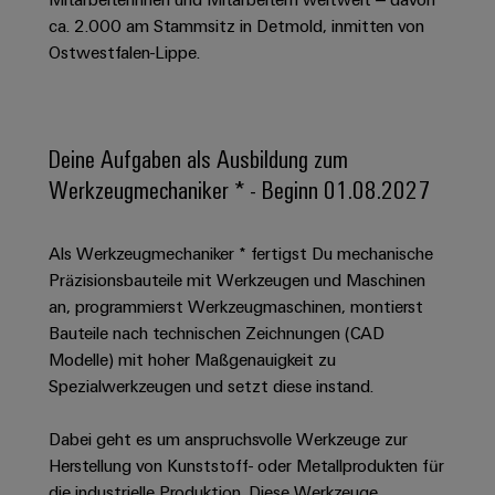
Schaltschrank-
Connectivity
Messen
und
Stellen
&
ca. 2.000 am Stammsitz in Detmold, inmitten von
Weidmüller
und
Consulting
-
für
Migrationslösungen
Ostwestfalen-Lippe.
Welt
Feldebene
Newsletter
verteilung
Studierende
Digitales
Anmeldung
Serviceschnittstellen
Orange
Stabilität
Feldverdrahtung
Engineering
und
Mag
Verteilerboxen
Sicherheit
Smart
Deine Aufgaben als Ausbildung zum
Für
|
Weidmüller
für
Kundenservice
Cabinet
Werkzeugmechaniker * - Beginn 01.08.2027
moderne
Schülerinnen
Kundenmagazin
Configurator
Energienetze
Building
und
Webshop
Elektronik
Länder
PCB
Schüler
Gebäudeinfrastruktur
Als Werkzeugmechaniker * fertigst Du mechanische
Smart
Connector
Preisliste
Koppelrelais
Lösungen
Präzisionsbauteile mit Werkzeugen und Maschinen
Management
Metering
Ausbildung
Services
für
&
an, programmierst Werkzeugmaschinen, montierst
Informationen
Kataloganforderung
die
Weidmüller
Halbleiterrelais
Bauteile nach technischen Zeichnungen (CAD
Duales
spezifischen
und
Akkreditiertes
Configurator
Anforderungen
Modelle) mit hoher Maßgenauigkeit zu
Studium
Zertifikate
Labor
Trennverstärker
in
Spezialwerkzeugen und setzt diese instand.
der
Workplace
und
Schülerpraktika
Gebäudeinfrastruktur
Solutions
Messumformer
Dabei geht es um anspruchsvolle Werkzeuge zur
Presse
Support
Erfolgreiche
Gerätehersteller
Herstellung von Kunststoff- oder Metallprodukten für
Stromversorgungen
Karrierewege
Innovative
die industrielle Produktion. Diese Werkzeuge