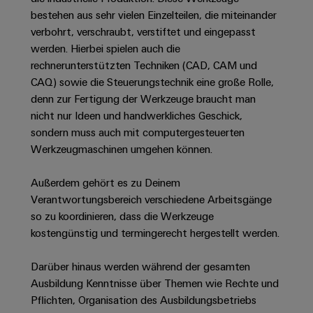
Unternehmensmeldungen
Technischer
Verbindungslösungen
Systeme
bestehen aus sehr vielen Einzelteilen, die miteinander
Elektronikgehäuse
Support
für
Offene
Fachpressemeldungen
und
verbohrt, verschraubt, verstiftet und eingepasst
Geräte
Ausbildungs-
werden. Hierbei spielen auch die
Blitz-
Lösungen
Umweltbezogene
Pressekontakt
Konventionelle
und
rechnerunterstützten Techniken (CAD, CAM und
und
Produktkonformität
Energieerzeugung
Dezentrale
Studienplätze
CAQ) sowie die Steuerungstechnik eine große Rolle,
Überspannungsschutz
Zukunftssicherheit
Automatisierung
Engineering
denn zur Fertigung der Werkzeuge braucht man
für
Unsere
PV
Daten
nicht nur Ideen und handwerkliches Geschick,
bewährte
Energiemanagement-
Partner
Veranstaltungen
sondern muss auch mit computergesteuerten
Generatoranschlusskasten
Energieerzeugung
Lösungen
Technische
Werkzeugmaschinen umgehen können.
IIoT
Aktuelle
Maschinenbau
Feldbusverteiler
Produktkataloge
IIoT
and
Termine
Lösungen
Außerdem gehört es zu Deinem
&
Reparatur
für
Automation
Verantwortungsbereich verschiedene Arbeitsgänge
verschiedene
Workshops
Automation
und
Partner
Automatisierung
so zu koordinieren, dass die Werkzeuge
Segmente
für
Software
Ersatzteile
Netzwerk
der
&
kostengünstig und termingerecht hergestellt werden.
Schulklassen
Maschinen
Software
Industrial
Trainings
und
IIoT
Darüber hinaus werden während der gesamten
Fabrikautomation
Analytics
und
and
Steuerungen
Ausbildung Kenntnisse über Themen wie Rechte und
Webinare
Öl
Automation
Pflichten, Organisation des Ausbildungsbetriebs
Industrial
I/O-