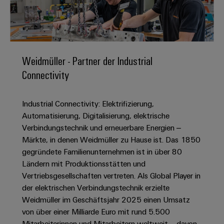
IN
Kabelkonfektionierung
zu
Offene
Leiterplattenklemmen
erlebbar
Weidmüller
Anschlusstechnologie
uns
Stellen
Vertrieb
werden.
Fast
für
Gehäusesysteme
Zahlen
DC-
Delivery
Promotionfahrzeug
Datencenter
Berufserfahrene
und
und
Microgrids
Service
Lösungen
Unternehmen
-
und
Fakten
Weidmüller - Partner der Industrial
Produkte
u-
komponenten
Distribution
Connectivity
Für
für
Unser
OS
Karriere
Beratung
Rechenzentren
Kabeleinführungssysteme
Studierende
Info
Vorstand
Edge
–
und
und
Industrial Connectivity: Elektrifizierung,
effizient,
für
Computing
digitale
Werkstudententätigkeiten
Nachhaltigkeit
zuverlässig,
-
Automatisierung, Digitalisierung, elektrische
unsere
Planung
skalierbar
Industrial
komponenten
Verbindungstechnik und erneuerbare Energien –
Partner
Praktika
Weidmüller
5G
Märkte, in denen Weidmüller zu Hause ist. Das 1850
Energiespeicher
easyConnect
Academy
Anschlussleitungen,
Vertrieb
Abschlussarbeiten
gegründete Familienunternehmen ist in über 80
Lösungen
-
Single
Patchkabel
und
Ländern mit Produktionsstätten und
People
Ihre
Großhandelssuche
Neuanfang
Produkte
Pair
und
Vertriebsgesellschaften vertreten. Als Global Player in
&
für
Industrial
für
Ethernet
Kabel
der elektrischen Verbindungstechnik erzielte
Energiespeichersysteme
Culture
Service
Studienabbrecher
Weidmüller im Geschäftsjahr 2025 einen Umsatz
(ESS)
SPS
Platform
News
von über einer Milliarde Euro mit rund 5.500
Compliance
Energieübertragung
Offene
Systemverkabelung
Mitarbeiterinnen und Mitarbeitern weltweit – davon