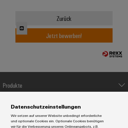
Modifizierte
und
Zurück
bestückte
Gehäuse
Jetzt bewerben!
Kundenspezifische
Kabelkonfektionierung
Produktinnovationen
Praxisnahe
Produkte
Verbindungen für
Ihre Industrie.
IIoT & Automation Software
Unsere Neuheiten
im Bereich
Lösungen & Technologien
Industriedrucker
Industrial
Datenschutzeinstellungen
Connectivity.
Koppelrelais
Automatisierung
Wir setzen auf unserer Website unbedingt erforderliche
Leiterplattensteckverbinder und Leiterplattenklemmen
Service
Industrial IoT
und optionale Cookies ein. Optionale Cookies benötigen
Markierungssysteme
wir für die Verbesserung unseres Onlineangebots, z.B.