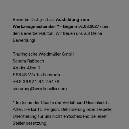
Werkzeuge
Abwasseraufbereitung
Automaten
Lösungen
für
Bewerbe Dich jetzt als
Ausbildung zum
die
Software
Werkzeugmechaniker * - Beginn 01.08.2027
über
Wasser-
den Bewerben-Button. Wir freuen uns auf Deine
und
Markierer
Bewerbung!
Abwasserindustrie
Industriedrucker
Wasserstoff
Thüringische Weidmüller GmbH
Wasserstoff
Sandra Raßbach
Industrieleuchte
als
An der Allee 1
Schlüsseltechnologie
Cabinet
99848 Wutha-Farnroda
für
die
Infrastructure
+49 36921 94-29178
Energiewende
recruiting@weidmueller.com
Windenergie
* Im Sinne der Charta der Vielfalt sind Geschlecht,
Assemblierungsservice
Effizienter
Betrieb
Alter, Herkunft, Religion, Behinderung oder sexuelle
von
Bestückte
Orientierung für uns nicht entscheidend bei einer
Windparks
Klemmenleisten
Stellenbesetzung.