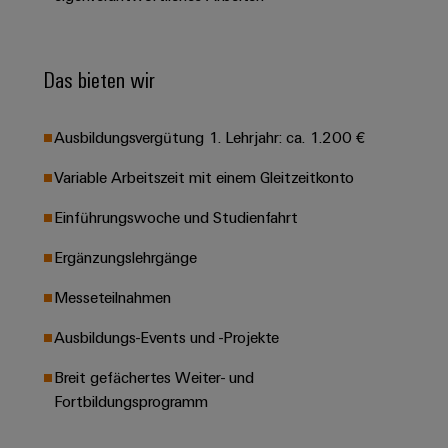
Leiterplattensteckverbinder
Schaltschrankbau
AI
Karriere auf
&
dem Kindel
Schienenfahrzeuge
Remote
Leiterplattenklemmen
Unser
Das bieten wir
Moderne
Access
neues
und
PCB
Distribution
&
digitale
Center in
Connector
Lösungen
Thüringen
Cloud-
Ausbildungsvergütung 1. Lehrjahr: ca. 1.200 €
für
Services
Services
klimafreundliche
Variable Arbeitszeit mit einem Gleitzeitkonto
Mobilitat
Original
Industrial
im
Einführungswoche und Studienfahrt
Equipment
Bahnverkehr
Service
Manufacturer
Platform
Ergänzungslehrgänge
Schiffbau
(OEM)
easyConnect
Umfassende
Messeteilnahmen
Verbindungslösungen
für
Ausbildungs-Events und -Projekte
die
Werkstatt
maritime
Breit gefächertes Weiter- und
Industrie
&
Fortbildungsprogramm
Zubehör
Wasseraufbereitung
&