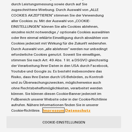
Industrial Security
Connectivity Consulting
durch Leistungsmessung sowie durch auf Sie
Reihenklemmen
Single Pair Ethernet
Industrien
eShop / Digitale Bestellmöglichkeiten
zugeschnittene Werbung. Durch Auswahl von „ALLE
Stromversorgungen
COOKIES AKZEPTIEREN“ stimmen Sie der Verwendung
Smart Metering
Umwe
Engineering-Daten
Datencenter
aller Cookies zu. Mit der Auswahl von „COOKIE-
Produ
SNAP IN Anschlusstechnologie
PCB Connector Services
EINSTELLUNGEN“ können Sie alle Cookies ablehnen,
AGB
Gerätehersteller
Schne
Workplace Solutions
einzelne nicht notwendige / optionale Cookies auswählen
Support Center
einfa
Impressum
Maschinenbau
oder Ihre einmal erklärte Einwilligung durch abwählen von
REACH
Technische Produktkataloge
Einkaufs- /Lieferanteninformationen
Cookies jederzeit mit Wirkung für die Zukunft widerrufen.
Photovoltaik
PCF-D
herun
Durch Auswahl von „alle ablehnen“ werden nur unbedingt
Weidmüller Configurator
Datenschutzerklärung
Wasserstoff
erforderliche Cookies genutzt. Soweit Sie einwilligen,
Cookie Richtlinie
Weidmüller Industry Match
stimmen Sie nach Art. 49 Abs. 1 lit. a DSGVO gleichzeitig
der Verarbeitung Ihrer Daten in den USA durch Facebook,
Cookie Einstellungen
Windenergie
Youtube und Google zu. Es besteht insbesondere das
Risiko, dass Ihre Daten durch US-Behörden, zu Kontroll-
Weidmüller
Weidmüller GmbH & Co KG
und zu Überwachungszwecken, möglicherweise auch
Configurator
ohne Rechtsbehelfsmöglichkeiten, verarbeitet werden
Klingenbergstraße 26
können. Sie können diesen Cookie-Banner jederzeit im
Digital
Engineering
32758 Detmold
Fußbereich unserer Website oder in der Cookie-Richtlinie
auf einem
aufrufen. Nähere Informationen finden Sie in unserer
Tel.: +49 5231 14-280
neuen Niveau
Cookie-Richtlinie.
Impressum
Datenschutz
‒ intuitiv,
Fax +49 5231 14-28116
unkompliziert,
schnell
COOKIE-EINSTELLUNGEN