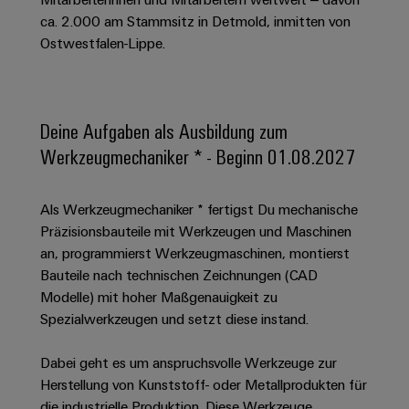
Schaltschrank-
Connectivity
Messen
und
Stellen
&
ca. 2.000 am Stammsitz in Detmold, inmitten von
Weidmüller
und
Consulting
-
für
Migrationslösungen
Ostwestfalen-Lippe.
Welt
Feldebene
Newsletter
verteilung
Studierende
Digitales
Anmeldung
Serviceschnittstellen
Orange
Stabilität
Feldverdrahtung
Engineering
und
Mag
Verteilerboxen
Sicherheit
Smart
Deine Aufgaben als Ausbildung zum
Für
|
Weidmüller
für
Kundenservice
Cabinet
Werkzeugmechaniker * - Beginn 01.08.2027
moderne
Schülerinnen
Kundenmagazin
Configurator
Energienetze
Building
und
Webshop
Elektronik
Länder
PCB
Schüler
Gebäudeinfrastruktur
Als Werkzeugmechaniker * fertigst Du mechanische
Smart
Connector
Preisliste
Koppelrelais
Lösungen
Präzisionsbauteile mit Werkzeugen und Maschinen
Management
Metering
Ausbildung
Services
für
&
an, programmierst Werkzeugmaschinen, montierst
Informationen
Kataloganforderung
die
Weidmüller
Halbleiterrelais
Bauteile nach technischen Zeichnungen (CAD
Duales
spezifischen
und
Akkreditiertes
Configurator
Anforderungen
Modelle) mit hoher Maßgenauigkeit zu
Studium
Zertifikate
Labor
Trennverstärker
in
Spezialwerkzeugen und setzt diese instand.
der
Workplace
und
Schülerpraktika
Gebäudeinfrastruktur
Solutions
Messumformer
Dabei geht es um anspruchsvolle Werkzeuge zur
Presse
Support
Erfolgreiche
Gerätehersteller
Herstellung von Kunststoff- oder Metallprodukten für
Stromversorgungen
Karrierewege
Innovative
die industrielle Produktion. Diese Werkzeuge