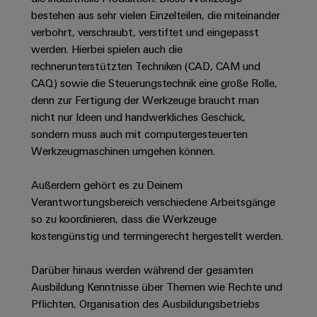
Unternehmensmeldungen
Technischer
Verbindungslösungen
Systeme
bestehen aus sehr vielen Einzelteilen, die miteinander
Elektronikgehäuse
Support
für
Offene
Fachpressemeldungen
und
verbohrt, verschraubt, verstiftet und eingepasst
Geräte
Ausbildungs-
werden. Hierbei spielen auch die
Blitz-
Lösungen
Umweltbezogene
Pressekontakt
Konventionelle
und
rechnerunterstützten Techniken (CAD, CAM und
und
Produktkonformität
Energieerzeugung
Dezentrale
Studienplätze
CAQ) sowie die Steuerungstechnik eine große Rolle,
Überspannungsschutz
Zukunftssicherheit
Automatisierung
Engineering
denn zur Fertigung der Werkzeuge braucht man
für
Unsere
PV
Daten
nicht nur Ideen und handwerkliches Geschick,
bewährte
Energiemanagement-
Partner
Veranstaltungen
sondern muss auch mit computergesteuerten
Generatoranschlusskasten
Energieerzeugung
Lösungen
Technische
Werkzeugmaschinen umgehen können.
IIoT
Aktuelle
Maschinenbau
Feldbusverteiler
Produktkataloge
IIoT
and
Termine
Lösungen
Außerdem gehört es zu Deinem
&
Reparatur
für
Automation
Verantwortungsbereich verschiedene Arbeitsgänge
verschiedene
Workshops
Automation
und
Partner
Automatisierung
so zu koordinieren, dass die Werkzeuge
Segmente
für
Software
Ersatzteile
Netzwerk
der
&
kostengünstig und termingerecht hergestellt werden.
Schulklassen
Maschinen
Software
Industrial
Trainings
und
IIoT
Darüber hinaus werden während der gesamten
Fabrikautomation
Analytics
und
and
Steuerungen
Ausbildung Kenntnisse über Themen wie Rechte und
Webinare
Öl
Automation
Pflichten, Organisation des Ausbildungsbetriebs
Industrial
I/O-