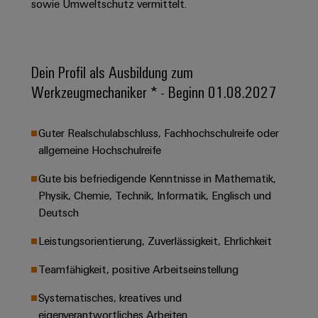
&
Solution
sowie Umweltschutz vermittelt.
Automation
PSIRT
Systeme
Gas
Partner
Sicherer
finden
Stellenbörse
Industrial
Industrial
Betrieb
IoT
Ethernet
Digitale
mit
Dein Profil als Ausbildung zum
Solution
vernetzten
Bestellmöglichkeiten
Partner
Werkzeugmechaniker * - Beginn 01.08.2027
Industrial
Lösungen
Touch-
für
-
Security
Panels
eShop
die
Systemintegratoren
Guter Realschulabschluss, Fachhochschulreife oder
Prozessindustrie
Industrial
Engineering-
OCI-
allgemeine Hochschulreife
Service
Photovoltaik
und
Schnittstelle
Platform
Mehr
Visualisierungstools
Messen
Gute bis befriedigende Kenntnisse in Mathematik,
Chancen in der
Ressourceneffizienz
EDI-
easyConnect
Physik, Chemie, Technik, Informatik, Englisch und
&
Entwicklung
durch
Energiemessung
Schnittstelle
Deutsch
Spannende Aufgabe
Events
Sonnenenergie
EZA-
in unseren
und
Entwicklungsbereic
Regler
Leistungsorientierung, Zuverlässigkeit, Ehrlichkeit
Schaltschrankbau
Smart
Globale
ALLE
Lösungen
Metering
Messen
SERVICES
Teamfähigkeit, positive Arbeitseinstellung
für
&
die
Weidmüller
Gerätehersteller
Systematisches, kreatives und
Events
Herausforderungen
Industrial
im
eigenverantwortliches Arbeiten