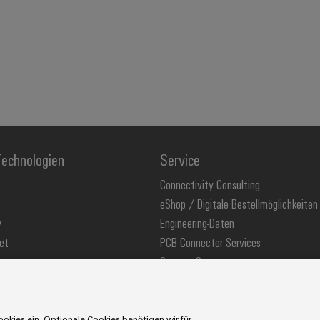
echnologien
Service
Connectivity Consulting
eShop / Digitale Bestellmöglichkeiten
y
Engineering-Daten
et
PCB Connector Services
Support Center
stechnologie
Technische Produktkataloge
ons
Weidmüller Configurator
okies ein. Optionale Cookies benötigen wir für