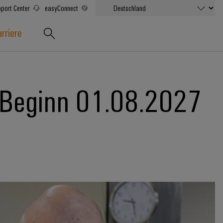
port Center
easyConnect
rriere
 Beginn 01.08.2027