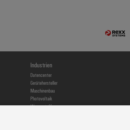
Industrien
Datencenter
Gerätehersteller
Maschinenbau
Photovoltaik
Wasserstoff
Weidmüller Industry Match
Windenergie