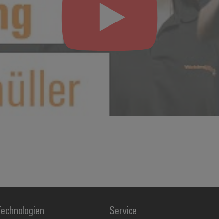
echnologien
Service