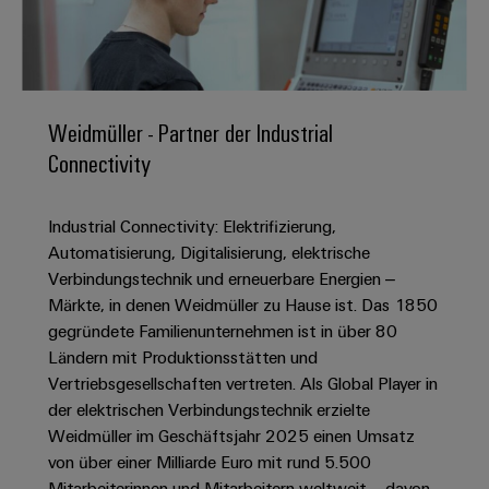
IN
Kabelkonfektionierung
zu
Offene
Leiterplattenklemmen
erlebbar
Weidmüller
Anschlusstechnologie
uns
Stellen
Vertrieb
werden.
Fast
für
Gehäusesysteme
Zahlen
DC-
Delivery
Promotionfahrzeug
Datencenter
Berufserfahrene
und
und
Microgrids
Service
Lösungen
Unternehmen
-
und
Fakten
Weidmüller - Partner der Industrial
Produkte
u-
komponenten
Distribution
Connectivity
Für
für
Unser
OS
Karriere
Beratung
Rechenzentren
Kabeleinführungssysteme
Studierende
Info
Vorstand
Edge
–
und
und
Industrial Connectivity: Elektrifizierung,
effizient,
für
Computing
digitale
Werkstudententätigkeiten
Nachhaltigkeit
zuverlässig,
-
Automatisierung, Digitalisierung, elektrische
unsere
Planung
skalierbar
Industrial
komponenten
Verbindungstechnik und erneuerbare Energien –
Partner
Praktika
Weidmüller
5G
Märkte, in denen Weidmüller zu Hause ist. Das 1850
Energiespeicher
easyConnect
Academy
Anschlussleitungen,
Vertrieb
Abschlussarbeiten
gegründete Familienunternehmen ist in über 80
Lösungen
-
Single
Patchkabel
und
Ländern mit Produktionsstätten und
People
Ihre
Großhandelssuche
Neuanfang
Produkte
Pair
und
Vertriebsgesellschaften vertreten. Als Global Player in
&
für
Industrial
für
Ethernet
Kabel
der elektrischen Verbindungstechnik erzielte
Energiespeichersysteme
Culture
Service
Studienabbrecher
Weidmüller im Geschäftsjahr 2025 einen Umsatz
(ESS)
SPS
Platform
News
von über einer Milliarde Euro mit rund 5.500
Compliance
Energieübertragung
Offene
Systemverkabelung
Mitarbeiterinnen und Mitarbeitern weltweit – davon