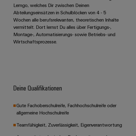
Unternehmensmeldungen
Technischer
Verbindungslösungen
Lemgo, welches Dir zwischen Deinen
Systeme
Elektronikgehäuse
Support
für
Offene
Abteilungseinsätzen in Schulblöcken von 4 - 5
Fachpressemeldungen
und
Geräte
Ausbildungs-
Wochen alle berufsrelevanten, theoretischen Inhalte
Blitz-
Lösungen
Umweltbezogene
Pressekontakt
Konventionelle
und
vermittelt. Dort lernst Du alles über Fertigungs-,
und
Produktkonformität
Energieerzeugung
Dezentrale
Studienplätze
Montage-, Automatisierungs- sowie Betriebs- und
Überspannungsschutz
Wirtschaftsprozesse.
Zukunftssicherheit
Automatisierung
Engineering
für
Unsere
PV
Daten
bewährte
Energiemanagement-
Partner
Veranstaltungen
Generatoranschlusskasten
Energieerzeugung
Lösungen
Technische
IIoT
Aktuelle
Maschinenbau
Feldbusverteiler
Produktkataloge
IIoT
and
Termine
Lösungen
&
Reparatur
für
Automation
Deine Qualifikationen
verschiedene
Workshops
Automation
und
Partner
Automatisierung
Segmente
für
Software
Ersatzteile
Netzwerk
der
&
Gute Fachoberschulreife, Fachhochschulreife oder
Schulklassen
Maschinen
Software
Industrial
Trainings
und
allgemeine Hochschulreife
IIoT
Fabrikautomation
Analytics
und
and
Steuerungen
Teamfähigkeit, Zuverlässigkeit, Eigenverantwortung
Webinare
Öl
Automation
Industrial
I/O-