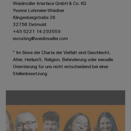
Werkzeuge
Weidmüller Interface GmbH & Co. KG
Abwasseraufbereitung
Yvonne Lohmeier-Weidner
Automaten
Lösungen
Klingenbergstraße 26
für
32758 Detmold
die
Software
Wasser-
+49 5231 14-293559
und
Markierer
recruiting@weidmueller.com
Abwasserindustrie
Industriedrucker
Wasserstoff
* Im Sinne der Charta der Vielfalt sind Geschlecht,
Alter, Herkunft, Religion, Behinderung oder sexuelle
Wasserstoff
Industrieleuchte
als
Orientierung für uns nicht entscheidend bei einer
Schlüsseltechnologie
Stellenbesetzung.
Cabinet
für
die
Infrastructure
Energiewende
Windenergie
Assemblierungsservice
Effizienter
Betrieb
von
Bestückte
Windparks
Klemmenleisten