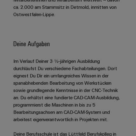
Schaltschrank-
Connectivity
Messen
und
Stellen
&
ca. 2.000 am Stammsitz in Detmold, inmitten von
Weidmüller
und
Consulting
-
für
Migrationslösungen
Ostwestfalen-Lippe.
Welt
Feldebene
Newsletter
verteilung
Studierende
Digitales
Anmeldung
Serviceschnittstellen
Orange
Stabilität
Feldverdrahtung
Engineering
und
Mag
Verteilerboxen
Sicherheit
Smart
Deine Aufgaben
Für
|
Weidmüller
für
Kundenservice
Cabinet
moderne
Schülerinnen
Kundenmagazin
Configurator
Energienetze
Building
und
Webshop
Im Verlauf Deiner 3 ½-jährigen Ausbildung
Elektronik
Länder
PCB
Schüler
Gebäudeinfrastruktur
durchläufst Du verschiedene Fachabteilungen. Dort
Smart
Connector
Preisliste
Koppelrelais
Lösungen
eignest Du Dir ein umfangreiches Wissen in der
Management
Metering
Ausbildung
Services
für
&
spanabhebenden Bearbeitung von Werkstücken
Informationen
Kataloganforderung
die
sowie grundlegende Kenntnisse in der CNC-Technik
Weidmüller
Halbleiterrelais
Duales
spezifischen
und
Akkreditiertes
an. Du erhältst eine fundierte CAD-CAM-Ausbildung,
Configurator
Anforderungen
Studium
Zertifikate
Labor
Trennverstärker
in
programmierst die Maschinen in bis zu 5
der
Workplace
und
Bearbeitungsachsen am CAD-CAM-System und
Schülerpraktika
Gebäudeinfrastruktur
Solutions
Messumformer
arbeitest eigenverantwortlich in Projekten mit.
Presse
Support
Erfolgreiche
Gerätehersteller
Stromversorgungen
Karrierewege
Deine Berufsschule ist das Lüttfeld Berufskolleg in
Innovative