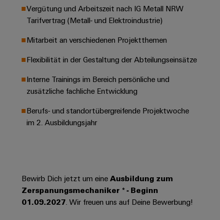
Leiterplattensteckverbinder
Schaltschrankbau
AI
Vergütung und Arbeitszeit nach IG Metall NRW
Karriere auf
&
Tarifvertrag (Metall- und Elektroindustrie)
dem Kindel
Schienenfahrzeuge
Remote
Leiterplattenklemmen
Unser
Moderne
Mitarbeit an verschiedenen Projektthemen
Access
neues
und
PCB
Distribution
&
digitale
Center in
Flexibilität in der Gestaltung der Abteilungseinsätze
Connector
Lösungen
Thüringen
Cloud-
für
Services
Interne Trainings im Bereich persönliche und
Services
klimafreundliche
zusätzliche fachliche Entwicklung
Mobilitat
Original
Industrial
im
Equipment
Berufs- und standortübergreifende Projektwoche
Bahnverkehr
Service
Manufacturer
im 2. Ausbildungsjahr
Platform
Schiffbau
(OEM)
easyConnect
Umfassende
Verbindungslösungen
für
die
Werkstatt
Bewirb Dich jetzt um eine
Ausbildung zum
maritime
Industrie
&
Zerspanungsmechaniker * - Beginn
Zubehör
01.09.2027
. Wir freuen uns auf Deine Bewerbung!
Wasseraufbereitung
&