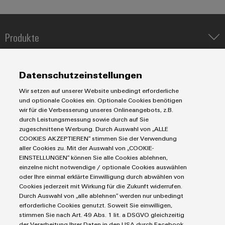
Umwe
Produkte
Produ
Schne
IIoT & Automation Software
einfa
Lösungen & Technologien
REACH
Industriedrucker
Datenschutzeinstellungen
PCF-D
Koppelrelais
herun
Automatisierung
Wir setzen auf unserer Website unbedingt erforderliche
Leiterplattensteckverbinder und Leiterplattenklemmen
Service
Industrial IoT
und optionale Cookies ein. Optionale Cookies benötigen
Markierungssysteme
wir für die Verbesserung unseres Onlineangebots, z.B.
Industrial Security
Connectivity Consulting
durch Leistungsmessung sowie durch auf Sie
Reihenklemmen
Single Pair Ethernet
Industrien
eShop / Digitale Bestellmöglichkeiten
zugeschnittene Werbung. Durch Auswahl von „ALLE
Stromversorgungen
Weidmüller
COOKIES AKZEPTIEREN“ stimmen Sie der Verwendung
Smart Metering
Engineering-Daten
Datencenter
Configurator
aller Cookies zu. Mit der Auswahl von „COOKIE-
SNAP IN Anschlusstechnologie
PCB Connector Services
EINSTELLUNGEN“ können Sie alle Cookies ablehnen,
AGB
Gerätehersteller
Digital
Workplace Solutions
einzelne nicht notwendige / optionale Cookies auswählen
Engineering
Support Center
Impressum
Maschinenbau
auf einem
oder Ihre einmal erklärte Einwilligung durch abwählen von
Technische Produktkataloge
neuen Niveau
Einkaufs- /Lieferanteninformationen
Cookies jederzeit mit Wirkung für die Zukunft widerrufen.
Photovoltaik
‒ intuitiv,
Durch Auswahl von „alle ablehnen“ werden nur unbedingt
Weidmüller Configurator
Datenschutzerklärung
unkompliziert,
Wasserstoff
erforderliche Cookies genutzt. Soweit Sie einwilligen,
schnell
Cookie Richtlinie
Weidmüller Industry Match
stimmen Sie nach Art. 49 Abs. 1 lit. a DSGVO gleichzeitig
der Verarbeitung Ihrer Daten in den USA durch Facebook,