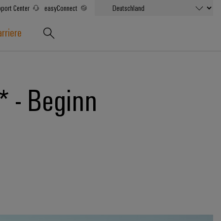
port Center
easyConnect
rriere
 - Beginn