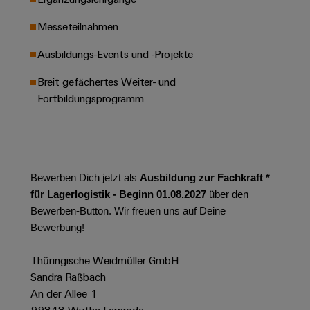
Leiterplattensteckverbinder
Schaltschrankbau
AI
Karriere auf
&
Messeteilnahmen
dem Kindel
Schienenfahrzeuge
Remote
Leiterplattenklemmen
Unser
Moderne
Ausbildungs-Events und -Projekte
Access
neues
und
PCB
Distribution
&
digitale
Breit gefächertes Weiter- und
Center in
Connector
Lösungen
Thüringen
Cloud-
Fortbildungsprogramm
für
Services
Services
klimafreundliche
Mobilitat
Original
Industrial
im
Equipment
Bahnverkehr
Service
Manufacturer
Platform
Bewerben Dich jetzt als
Ausbildung zur Fachkraft *
Schiffbau
(OEM)
easyConnect
für Lagerlogistik - Beginn 01.08.2027
über den
Umfassende
Verbindungslösungen
Bewerben-Button. Wir freuen uns auf Deine
für
Bewerbung!
die
Werkstatt
maritime
Thüringische Weidmüller GmbH
Industrie
&
Sandra Raßbach
Zubehör
Wasseraufbereitung
An der Allee 1
&