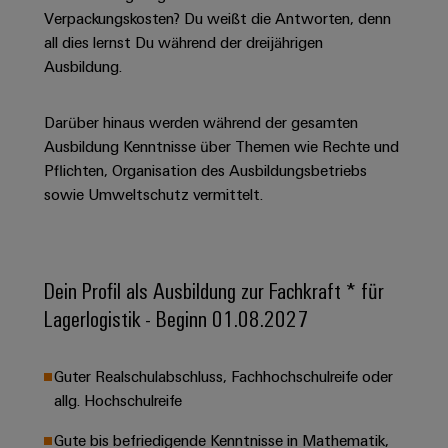
Unternehmensmeldungen
Technischer
Verbindungslösungen
Verpackungskosten? Du weißt die Antworten, denn
Systeme
Elektronikgehäuse
Support
für
Offene
all dies lernst Du während der dreijährigen
Fachpressemeldungen
und
Geräte
Ausbildungs-
Ausbildung.
Blitz-
Lösungen
Umweltbezogene
Pressekontakt
Konventionelle
und
und
Produktkonformität
Energieerzeugung
Dezentrale
Studienplätze
Überspannungsschutz
Darüber hinaus werden während der gesamten
Zukunftssicherheit
Automatisierung
Engineering
Ausbildung Kenntnisse über Themen wie Rechte und
für
Unsere
PV
Daten
Pflichten, Organisation des Ausbildungsbetriebs
bewährte
Energiemanagement-
Partner
Veranstaltungen
Generatoranschlusskasten
sowie Umweltschutz vermittelt.
Energieerzeugung
Lösungen
Technische
IIoT
Aktuelle
Maschinenbau
Feldbusverteiler
Produktkataloge
IIoT
and
Termine
Lösungen
&
Reparatur
für
Automation
Dein Profil als Ausbildung zur Fachkraft * für
verschiedene
Workshops
Automation
und
Partner
Automatisierung
Lagerlogistik - Beginn 01.08.2027
Segmente
für
Software
Ersatzteile
Netzwerk
der
&
Schulklassen
Maschinen
Software
Industrial
Trainings
und
IIoT
Guter Realschulabschluss, Fachhochschulreife oder
Fabrikautomation
Analytics
und
and
allg. Hochschulreife
Steuerungen
Webinare
Öl
Automation
Industrial
Gute bis befriedigende Kenntnisse in Mathematik,
I/O-