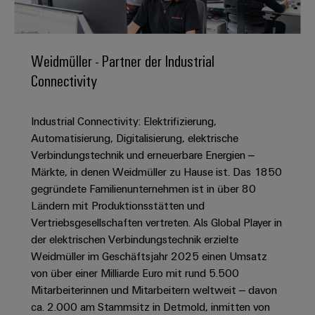
IN
Kabelkonfektionierung
zu
Offene
Leiterplattenklemmen
erlebbar
Weidmüller
Anschlusstechnologie
uns
Stellen
Vertrieb
werden.
Fast
für
Gehäusesysteme
Zahlen
DC-
Delivery
Promotionfahrzeug
Datencenter
Berufserfahrene
und
Weidmüller - Partner der Industrial
und
Microgrids
Service
Lösungen
Unternehmen
-
Connectivity
und
Fakten
Produkte
u-
komponenten
Distribution
Für
für
Unser
OS
Karriere
Beratung
Rechenzentren
Industrial Connectivity: Elektrifizierung,
Kabeleinführungssysteme
Studierende
Info
Vorstand
Edge
–
und
Automatisierung, Digitalisierung, elektrische
und
effizient,
für
Computing
digitale
Werkstudententätigkeiten
Verbindungstechnik und erneuerbare Energien –
Nachhaltigkeit
zuverlässig,
-
unsere
Planung
Märkte, in denen Weidmüller zu Hause ist. Das 1850
skalierbar
Industrial
komponenten
Partner
Praktika
Weidmüller
gegründete Familienunternehmen ist in über 80
5G
Energiespeicher
easyConnect
Ländern mit Produktionsstätten und
Academy
Anschlussleitungen,
Vertrieb
Abschlussarbeiten
Lösungen
-
Vertriebsgesellschaften vertreten. Als Global Player in
Single
Patchkabel
und
People
Ihre
der elektrischen Verbindungstechnik erzielte
Großhandelssuche
Neuanfang
Produkte
Pair
und
&
für
Industrial
Weidmüller im Geschäftsjahr 2025 einen Umsatz
für
Ethernet
Kabel
Energiespeichersysteme
Culture
von über einer Milliarde Euro mit rund 5.500
Service
Studienabbrecher
(ESS)
Mitarbeiterinnen und Mitarbeitern weltweit – davon
SPS
Platform
News
Compliance
ca. 2.000 am Stammsitz in Detmold, inmitten von
Energieübertragung
Offene
Systemverkabelung