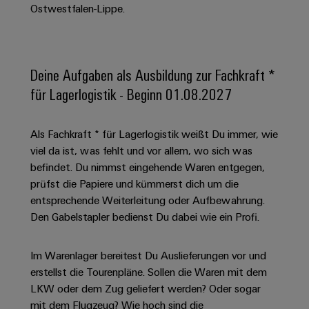
Schaltschrank-
Connectivity
Ostwestfalen-Lippe.
Messen
und
Stellen
&
Weidmüller
und
Consulting
-
für
Migrationslösungen
Welt
Feldebene
Newsletter
verteilung
Studierende
Digitales
Anmeldung
Serviceschnittstellen
Orange
Stabilität
Feldverdrahtung
Deine Aufgaben als Ausbildung zur Fachkraft *
Engineering
und
Mag
Verteilerboxen
Sicherheit
für Lagerlogistik - Beginn 01.08.2027
Smart
Für
|
Weidmüller
für
Kundenservice
Cabinet
moderne
Schülerinnen
Kundenmagazin
Configurator
Energienetze
Building
Als Fachkraft * für Lagerlogistik weißt Du immer, wie
und
Webshop
Elektronik
Länder
PCB
viel da ist, was fehlt und vor allem, wo sich was
Schüler
Gebäudeinfrastruktur
Smart
Connector
Preisliste
befindet. Du nimmst eingehende Waren entgegen,
Koppelrelais
Lösungen
Management
Metering
Ausbildung
Services
prüfst die Papiere und kümmerst dich um die
für
&
Informationen
Kataloganforderung
die
entsprechende Weiterleitung oder Aufbewahrung.
Weidmüller
Halbleiterrelais
Duales
spezifischen
und
Akkreditiertes
Den Gabelstapler bedienst Du dabei wie ein Profi.
Configurator
Anforderungen
Studium
Zertifikate
Labor
Trennverstärker
in
der
Workplace
und
Im Warenlager bereitest Du Auslieferungen vor und
Schülerpraktika
Gebäudeinfrastruktur
Solutions
Messumformer
erstellst die Tourenpläne. Sollen die Waren mit dem
Presse
Support
Erfolgreiche
Gerätehersteller
LKW oder dem Zug geliefert werden? Oder sogar
Stromversorgungen
Karrierewege
mit dem Flugzeug? Wie hoch sind die
Innovative