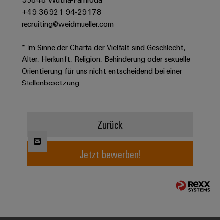
99848 Wutha-Farnroda
Werkzeuge
Abwasseraufbereitung
+49 36921 94-29178
Automaten
Lösungen
recruiting@weidmueller.com
für
die
Software
* Im Sinne der Charta der Vielfalt sind Geschlecht,
Wasser-
Alter, Herkunft, Religion, Behinderung oder sexuelle
und
Markierer
Abwasserindustrie
Orientierung für uns nicht entscheidend bei einer
Stellenbesetzung.
Industriedrucker
Wasserstoff
Wasserstoff
Industrieleuchte
als
Schlüsseltechnologie
Zurück
Cabinet
für
die
Infrastructure
Energiewende
Jetzt bewerben!
Windenergie
Assemblierungsservice
Effizienter
Betrieb
von
Bestückte
Windparks
Klemmenleisten