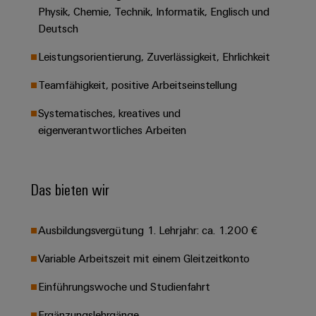
&
Solution
Automation
PSIRT
Physik, Chemie, Technik, Informatik, Englisch und
Systeme
Gas
Partner
Deutsch
Sicherer
finden
Stellenbörse
Industrial
Industrial
Betrieb
Leistungsorientierung, Zuverlässigkeit, Ehrlichkeit
IoT
Ethernet
Digitale
mit
Solution
vernetzten
Bestellmöglichkeiten
Teamfähigkeit, positive Arbeitseinstellung
Partner
Industrial
Lösungen
Touch-
für
-
Security
Panels
eShop
Systematisches, kreatives und
die
Systemintegratoren
eigenverantwortliches Arbeiten
Prozessindustrie
Industrial
Engineering-
OCI-
Service
Photovoltaik
und
Schnittstelle
Platform
Mehr
Visualisierungstools
Messen
Chancen in der
Das bieten wir
Ressourceneffizienz
EDI-
easyConnect
&
Entwicklung
durch
Energiemessung
Schnittstelle
Spannende Aufgabe
Events
Sonnenenergie
EZA-
in unseren
und
Ausbildungsvergütung 1. Lehrjahr: ca. 1.200 €
Entwicklungsbereic
Regler
Schaltschrankbau
Smart
Globale
ALLE
Variable Arbeitszeit mit einem Gleitzeitkonto
Lösungen
Metering
Messen
SERVICES
für
&
die
Einführungswoche und Studienfahrt
Weidmüller
Gerätehersteller
Events
Herausforderungen
Industrial
im
Ergänzungslehrgänge