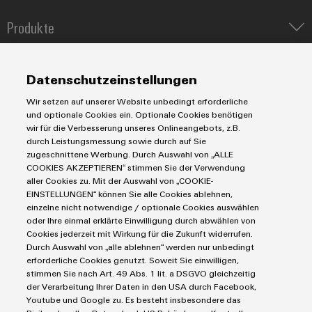
Modifizierte
Produkte
und
bestückte
IIoT & Automation Software
Lösungen & Technologien
Gehäuse
Industriedrucker
Datenschutzeinstellungen
Koppelrelais
Automatisierung
Kundenspezifische
Wir setzen auf unserer Website unbedingt erforderliche
Leiterplattensteckverbinder und Leiterplattenklemmen
Service
Industrial IoT
Kabelkonfektionierung
und optionale Cookies ein. Optionale Cookies benötigen
Markierungssysteme
wir für die Verbesserung unseres Onlineangebots, z.B.
Industrial Security
Connectivity Consulting
durch Leistungsmessung sowie durch auf Sie
Reihenklemmen
Single Pair Ethernet
Industrien
eShop / Digitale Bestellmöglichkeiten
zugeschnittene Werbung. Durch Auswahl von „ALLE
Stromversorgungen
COOKIES AKZEPTIEREN“ stimmen Sie der Verwendung
Smart Metering
Engineering-Daten
Datencenter
aller Cookies zu. Mit der Auswahl von „COOKIE-
Produktinnovationen
SNAP IN Anschlusstechnologie
PCB Connector Services
EINSTELLUNGEN“ können Sie alle Cookies ablehnen,
AGB
Gerätehersteller
Praxisnahe
Workplace Solutions
einzelne nicht notwendige / optionale Cookies auswählen
Support Center
Verbindungen für
Impressum
Maschinenbau
oder Ihre einmal erklärte Einwilligung durch abwählen von
Ihre Industrie.
Technische Produktkataloge
Einkaufs- /Lieferanteninformationen
Unsere Neuheiten
Cookies jederzeit mit Wirkung für die Zukunft widerrufen.
Photovoltaik
im Bereich
Durch Auswahl von „alle ablehnen“ werden nur unbedingt
Weidmüller Configurator
Datenschutzerklärung
Wasserstoff
Industrial
erforderliche Cookies genutzt. Soweit Sie einwilligen,
Connectivity.
Cookie Richtlinie
Weidmüller Industry Match
stimmen Sie nach Art. 49 Abs. 1 lit. a DSGVO gleichzeitig
der Verarbeitung Ihrer Daten in den USA durch Facebook,
Cookie Einstellungen
Windenergie
Youtube und Google zu. Es besteht insbesondere das