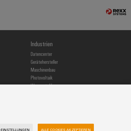
Industrien
Datencenter
Gerätehersteller
Maschinenbau
Photovoltaik
Wasserstoff
Weidmüller Industry Match
Windenergie
-EINSTELLUNGEN
ALLE COOKIES AKZEPTIEREN