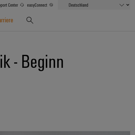
port Center
easyConnect
rriere
ik - Beginn