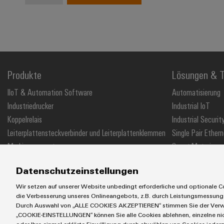
Produkte
Lösungen & T
IIoT & Automation Software
Automatisierung
Industriedrucker
Industrial IoT
Koppelrelais
Industrial Securit
Leiterplattensteckverbinder und Leiterplattenklemmen
Single Pair Ethern
Markierungssysteme
Smart Metering
Reihenklemmen
SNAP IN Anschlus
Datenschutzeinstellungen
Stromversorgungen
Workplace Soluti
Wir setzen auf unserer Website unbedingt erforderliche und optionale Co
die Verbesserung unseres Onlineangebots, z.B. durch Leistungsmessung
Durch Auswahl von „ALLE COOKIES AKZEPTIEREN“ stimmen Sie der Verwe
„COOKIE-EINSTELLUNGEN“ können Sie alle Cookies ablehnen, einzelne n
AGB
Impressum
Einkaufs- /Lieferanteninformationen
Datensch