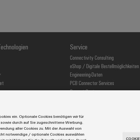
echnologien
Service
Connectivity Consulting
eShop / Digitale Bestellmöglichkeiten
y
Engineering-Daten
et
PCB Connector Services
Support Center
stechnologie
Technische Produktkataloge
ons
Weidmüller Configurator
okies ein. Optionale Cookies benötigen wir für
 sowie durch auf Sie zugeschnittene Werbung.
ndung aller Cookies zu. Mit der Auswahl von
icht notwendige / optionale Cookies auswählen
utzerklärung
Cookie Richtlinie
Cookie Einstellungen
COOKIE