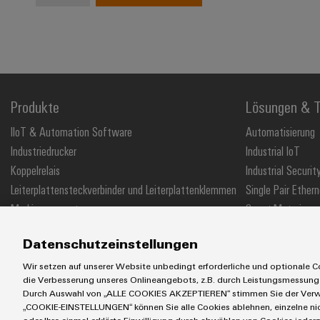
Produkte
Lösungen & T
IIoT & Automation Software
Automatisierung
Industriedrucker
Industrial IoT
Koppelrelais
Industrial Securit
Leiterplattensteckverbinder und Leiterplattenklemmen
Single Pair Ethern
Markierungssysteme
Smart Metering
Reihenklemmen
SNAP IN Anschlus
Datenschutzeinstellungen
Stromversorgungen
Workplace Soluti
Wir setzen auf unserer Website unbedingt erforderliche und optionale Co
die Verbesserung unseres Onlineangebots, z.B. durch Leistungsmessung
Durch Auswahl von „ALLE COOKIES AKZEPTIEREN“ stimmen Sie der Verwe
„COOKIE-EINSTELLUNGEN“ können Sie alle Cookies ablehnen, einzelne n
AGB
Impressum
Einkaufs- /Lieferanteninformationen
Datensch