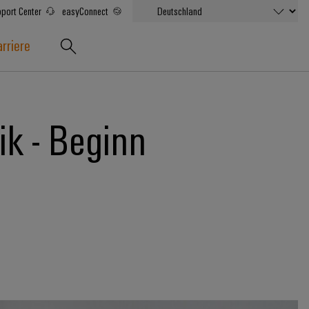
port Center
easyConnect
rriere
ik - Beginn