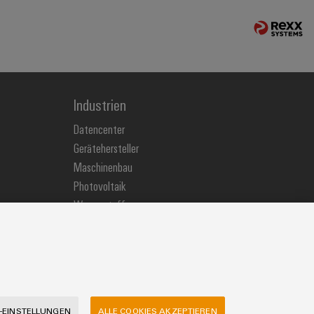
Industrien
Datencenter
Gerätehersteller
Maschinenbau
Photovoltaik
Wasserstoff
Weidmüller Industry Match
Windenergie
-EINSTELLUNGEN
ALLE COOKIES AKZEPTIEREN