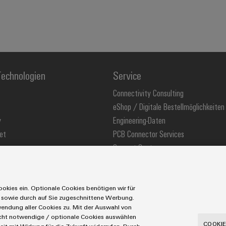
echnologien
Service
Connectivity Consulting
eShop / Digitale Bestellmöglichkeiten
y
Engineering-Daten
et
PCB Connector Services
Support Center
stechnologie
Technische Produktkataloge
ons
Weidmüller Configurator
okies ein. Optionale Cookies benötigen wir für
 sowie durch auf Sie zugeschnittene Werbung.
ndung aller Cookies zu. Mit der Auswahl von
icht notwendige / optionale Cookies auswählen
utzerklärung
Cookie Richtlinie
Cookie Einstellungen
COOKIE