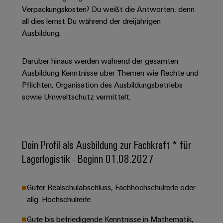
Unternehmensmeldungen
Technischer
Verbindungslösungen
Verpackungskosten? Du weißt die Antworten, denn
Systeme
Elektronikgehäuse
Support
für
Offene
all dies lernst Du während der dreijährigen
Fachpressemeldungen
und
Geräte
Ausbildungs-
Ausbildung.
Blitz-
Lösungen
Umweltbezogene
Pressekontakt
Konventionelle
und
und
Produktkonformität
Energieerzeugung
Dezentrale
Studienplätze
Überspannungsschutz
Darüber hinaus werden während der gesamten
Zukunftssicherheit
Automatisierung
Engineering
Ausbildung Kenntnisse über Themen wie Rechte und
für
Unsere
PV
Daten
Pflichten, Organisation des Ausbildungsbetriebs
bewährte
Energiemanagement-
Partner
Veranstaltungen
Generatoranschlusskasten
sowie Umweltschutz vermittelt.
Energieerzeugung
Lösungen
Technische
IIoT
Aktuelle
Maschinenbau
Feldbusverteiler
Produktkataloge
IIoT
and
Termine
Lösungen
&
Reparatur
für
Automation
Dein Profil als Ausbildung zur Fachkraft * für
verschiedene
Workshops
Automation
und
Partner
Automatisierung
Lagerlogistik - Beginn 01.08.2027
Segmente
für
Software
Ersatzteile
Netzwerk
der
&
Schulklassen
Maschinen
Software
Industrial
Trainings
und
IIoT
Guter Realschulabschluss, Fachhochschulreife oder
Fabrikautomation
Analytics
und
and
allg. Hochschulreife
Steuerungen
Webinare
Öl
Automation
Industrial
Gute bis befriedigende Kenntnisse in Mathematik,
I/O-