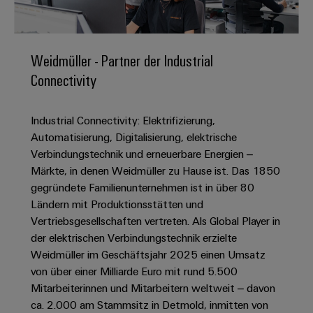
IN
Kabelkonfektionierung
zu
Offene
Leiterplattenklemmen
erlebbar
Weidmüller
Anschlusstechnologie
uns
Stellen
Vertrieb
werden.
Fast
für
Gehäusesysteme
Zahlen
DC-
Delivery
Promotionfahrzeug
Datencenter
Berufserfahrene
und
Weidmüller - Partner der Industrial
und
Microgrids
Service
Lösungen
Unternehmen
-
Connectivity
und
Fakten
Produkte
u-
komponenten
Distribution
Für
für
Unser
OS
Karriere
Beratung
Rechenzentren
Industrial Connectivity: Elektrifizierung,
Kabeleinführungssysteme
Studierende
Info
Vorstand
Edge
–
und
Automatisierung, Digitalisierung, elektrische
und
effizient,
für
Computing
digitale
Werkstudententätigkeiten
Verbindungstechnik und erneuerbare Energien –
Nachhaltigkeit
zuverlässig,
-
unsere
Planung
Märkte, in denen Weidmüller zu Hause ist. Das 1850
skalierbar
Industrial
komponenten
Partner
Praktika
Weidmüller
gegründete Familienunternehmen ist in über 80
5G
Energiespeicher
easyConnect
Ländern mit Produktionsstätten und
Academy
Anschlussleitungen,
Vertrieb
Abschlussarbeiten
Lösungen
-
Vertriebsgesellschaften vertreten. Als Global Player in
Single
Patchkabel
und
People
Ihre
der elektrischen Verbindungstechnik erzielte
Großhandelssuche
Neuanfang
Produkte
Pair
und
&
für
Industrial
Weidmüller im Geschäftsjahr 2025 einen Umsatz
für
Ethernet
Kabel
Energiespeichersysteme
Culture
von über einer Milliarde Euro mit rund 5.500
Service
Studienabbrecher
(ESS)
Mitarbeiterinnen und Mitarbeitern weltweit – davon
SPS
Platform
News
Compliance
ca. 2.000 am Stammsitz in Detmold, inmitten von
Energieübertragung
Offene
Systemverkabelung