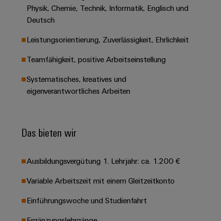
&
Solution
Automation
PSIRT
Physik, Chemie, Technik, Informatik, Englisch und
Systeme
Gas
Partner
Deutsch
Sicherer
finden
Stellenbörse
Industrial
Industrial
Betrieb
Leistungsorientierung, Zuverlässigkeit, Ehrlichkeit
IoT
Ethernet
Digitale
mit
Solution
vernetzten
Bestellmöglichkeiten
Teamfähigkeit, positive Arbeitseinstellung
Partner
Industrial
Lösungen
Touch-
für
-
Security
Panels
eShop
Systematisches, kreatives und
die
Systemintegratoren
eigenverantwortliches Arbeiten
Prozessindustrie
Industrial
Engineering-
OCI-
Service
Photovoltaik
und
Schnittstelle
Platform
Mehr
Visualisierungstools
Messen
Chancen in der
Das bieten wir
Ressourceneffizienz
EDI-
easyConnect
&
Entwicklung
durch
Energiemessung
Schnittstelle
Spannende Aufgabe
Events
Sonnenenergie
EZA-
in unseren
und
Ausbildungsvergütung 1. Lehrjahr: ca. 1.200 €
Entwicklungsbereic
Regler
Schaltschrankbau
Smart
Globale
ALLE
Variable Arbeitszeit mit einem Gleitzeitkonto
Lösungen
Metering
Messen
SERVICES
für
&
die
Einführungswoche und Studienfahrt
Weidmüller
Gerätehersteller
Events
Herausforderungen
Industrial
im
Ergänzungslehrgänge