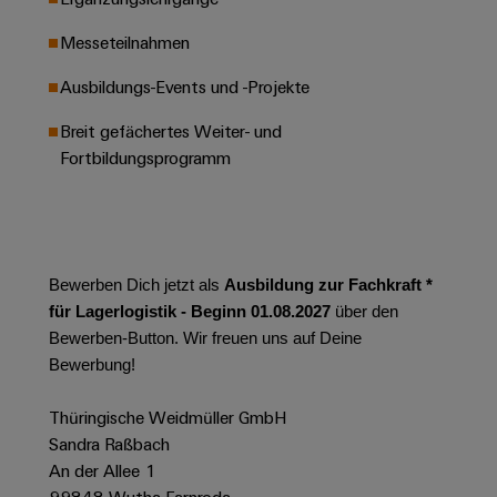
Leiterplattensteckverbinder
Schaltschrankbau
AI
Karriere auf
&
Messeteilnahmen
dem Kindel
Schienenfahrzeuge
Remote
Leiterplattenklemmen
Unser
Moderne
Ausbildungs-Events und -Projekte
Access
neues
und
PCB
Distribution
&
digitale
Breit gefächertes Weiter- und
Center in
Connector
Lösungen
Thüringen
Cloud-
Fortbildungsprogramm
für
Services
Services
klimafreundliche
Mobilitat
Original
Industrial
im
Equipment
Bahnverkehr
Service
Manufacturer
Platform
Bewerben Dich jetzt als
Ausbildung zur Fachkraft *
Schiffbau
(OEM)
easyConnect
für Lagerlogistik - Beginn 01.08.2027
über den
Umfassende
Verbindungslösungen
Bewerben-Button. Wir freuen uns auf Deine
für
Bewerbung!
die
Werkstatt
maritime
Thüringische Weidmüller GmbH
Industrie
&
Sandra Raßbach
Zubehör
Wasseraufbereitung
An der Allee 1
&