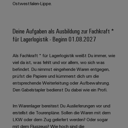
Schaltschrank-
Connectivity
Ostwestfalen-Lippe.
Messen
und
Stellen
&
Weidmüller
und
Consulting
-
für
Migrationslösungen
Welt
Feldebene
Newsletter
verteilung
Studierende
Digitales
Anmeldung
Serviceschnittstellen
Orange
Stabilität
Feldverdrahtung
Deine Aufgaben als Ausbildung zur Fachkraft *
Engineering
und
Mag
Verteilerboxen
Sicherheit
für Lagerlogistik - Beginn 01.08.2027
Smart
Für
|
Weidmüller
für
Kundenservice
Cabinet
moderne
Schülerinnen
Kundenmagazin
Configurator
Energienetze
Building
Als Fachkraft * für Lagerlogistik weißt Du immer, wie
und
Webshop
Elektronik
Länder
PCB
viel da ist, was fehlt und vor allem, wo sich was
Schüler
Gebäudeinfrastruktur
Smart
Connector
Preisliste
befindet. Du nimmst eingehende Waren entgegen,
Koppelrelais
Lösungen
Management
Metering
Ausbildung
Services
prüfst die Papiere und kümmerst dich um die
für
&
Informationen
Kataloganforderung
die
entsprechende Weiterleitung oder Aufbewahrung.
Weidmüller
Halbleiterrelais
Duales
spezifischen
und
Akkreditiertes
Den Gabelstapler bedienst Du dabei wie ein Profi.
Configurator
Anforderungen
Studium
Zertifikate
Labor
Trennverstärker
in
der
Workplace
und
Im Warenlager bereitest Du Auslieferungen vor und
Schülerpraktika
Gebäudeinfrastruktur
Solutions
Messumformer
erstellst die Tourenpläne. Sollen die Waren mit dem
Presse
Support
Erfolgreiche
Gerätehersteller
LKW oder dem Zug geliefert werden? Oder sogar
Stromversorgungen
Karrierewege
mit dem Flugzeug? Wie hoch sind die
Innovative