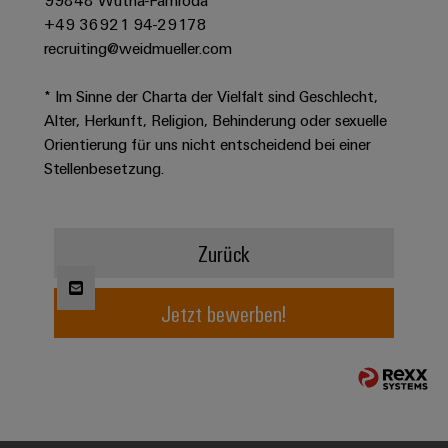
99848 Wutha-Farnroda
Werkzeuge
Abwasseraufbereitung
+49 36921 94-29178
Automaten
Lösungen
recruiting@weidmueller.com
für
die
Software
* Im Sinne der Charta der Vielfalt sind Geschlecht,
Wasser-
Alter, Herkunft, Religion, Behinderung oder sexuelle
und
Markierer
Abwasserindustrie
Orientierung für uns nicht entscheidend bei einer
Stellenbesetzung.
Industriedrucker
Wasserstoff
Wasserstoff
Industrieleuchte
als
Schlüsseltechnologie
Zurück
Cabinet
für
die
Infrastructure
Energiewende
Jetzt bewerben!
Windenergie
Assemblierungsservice
Effizienter
Betrieb
von
Bestückte
Windparks
Klemmenleisten