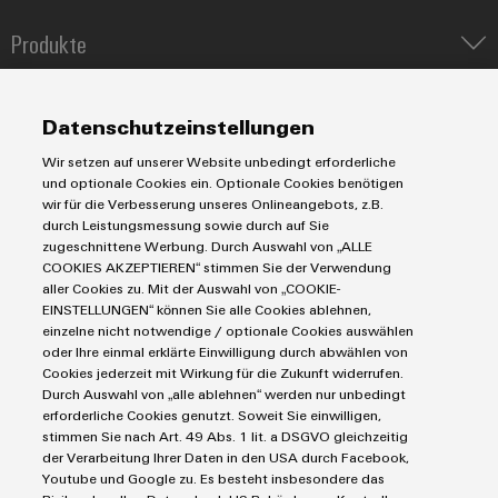
Modifizierte
Produkte
und
bestückte
IIoT & Automation Software
Lösungen & Technologien
Gehäuse
Industriedrucker
Datenschutzeinstellungen
Koppelrelais
Automatisierung
Kundenspezifische
Wir setzen auf unserer Website unbedingt erforderliche
Leiterplattensteckverbinder und Leiterplattenklemmen
Service
Industrial IoT
Kabelkonfektionierung
und optionale Cookies ein. Optionale Cookies benötigen
Markierungssysteme
wir für die Verbesserung unseres Onlineangebots, z.B.
Industrial Security
Connectivity Consulting
durch Leistungsmessung sowie durch auf Sie
Reihenklemmen
Single Pair Ethernet
Industrien
eShop / Digitale Bestellmöglichkeiten
zugeschnittene Werbung. Durch Auswahl von „ALLE
Stromversorgungen
COOKIES AKZEPTIEREN“ stimmen Sie der Verwendung
Smart Metering
Engineering-Daten
Datencenter
aller Cookies zu. Mit der Auswahl von „COOKIE-
Produktinnovationen
SNAP IN Anschlusstechnologie
PCB Connector Services
EINSTELLUNGEN“ können Sie alle Cookies ablehnen,
AGB
Gerätehersteller
Praxisnahe
Workplace Solutions
einzelne nicht notwendige / optionale Cookies auswählen
Support Center
Verbindungen für
Impressum
Maschinenbau
oder Ihre einmal erklärte Einwilligung durch abwählen von
Ihre Industrie.
Technische Produktkataloge
Einkaufs- /Lieferanteninformationen
Unsere Neuheiten
Cookies jederzeit mit Wirkung für die Zukunft widerrufen.
Photovoltaik
im Bereich
Durch Auswahl von „alle ablehnen“ werden nur unbedingt
Weidmüller Configurator
Datenschutzerklärung
Wasserstoff
Industrial
erforderliche Cookies genutzt. Soweit Sie einwilligen,
Connectivity.
Cookie Richtlinie
Weidmüller Industry Match
stimmen Sie nach Art. 49 Abs. 1 lit. a DSGVO gleichzeitig
der Verarbeitung Ihrer Daten in den USA durch Facebook,
Cookie Einstellungen
Windenergie
Youtube und Google zu. Es besteht insbesondere das