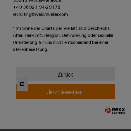
99848 Wutha-Farnroda
Werkzeuge
Abwasseraufbereitung
+49 36921 94-29178
Automaten
Lösungen
recruiting@weidmueller.com
für
die
Software
* Im Sinne der Charta der Vielfalt sind Geschlecht,
Wasser-
Alter, Herkunft, Religion, Behinderung oder sexuelle
und
Markierer
Abwasserindustrie
Orientierung für uns nicht entscheidend bei einer
Stellenbesetzung.
Industriedrucker
Wasserstoff
Wasserstoff
Industrieleuchte
als
Schlüsseltechnologie
Zurück
Cabinet
für
die
Infrastructure
Energiewende
Jetzt bewerben!
Windenergie
Assemblierungsservice
Effizienter
Betrieb
von
Bestückte
Windparks
Klemmenleisten