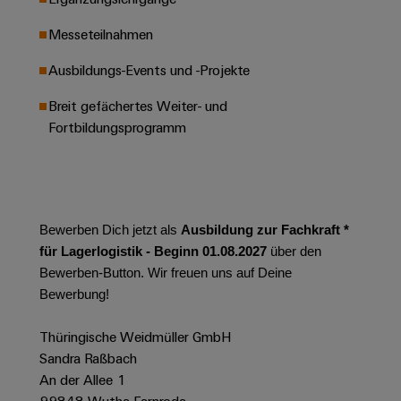
Leiterplattensteckverbinder
Schaltschrankbau
AI
Karriere auf
&
Messeteilnahmen
dem Kindel
Schienenfahrzeuge
Remote
Leiterplattenklemmen
Unser
Moderne
Ausbildungs-Events und -Projekte
Access
neues
und
PCB
Distribution
&
digitale
Breit gefächertes Weiter- und
Center in
Connector
Lösungen
Thüringen
Cloud-
Fortbildungsprogramm
für
Services
Services
klimafreundliche
Mobilitat
Original
Industrial
im
Equipment
Bahnverkehr
Service
Manufacturer
Platform
Bewerben Dich jetzt als
Ausbildung zur Fachkraft *
Schiffbau
(OEM)
easyConnect
für Lagerlogistik - Beginn 01.08.2027
über den
Umfassende
Verbindungslösungen
Bewerben-Button. Wir freuen uns auf Deine
für
Bewerbung!
die
Werkstatt
maritime
Thüringische Weidmüller GmbH
Industrie
&
Sandra Raßbach
Zubehör
Wasseraufbereitung
An der Allee 1
&