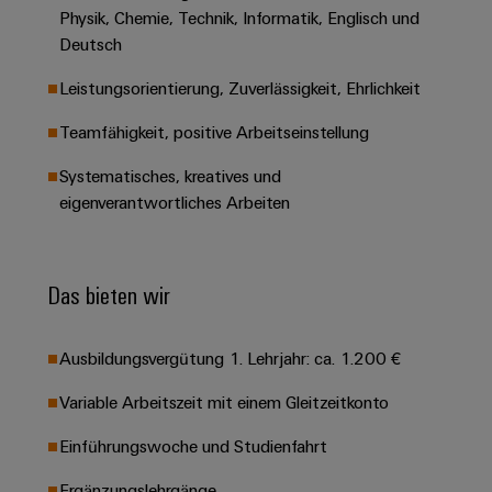
&
Solution
Automation
PSIRT
Physik, Chemie, Technik, Informatik, Englisch und
Systeme
Gas
Partner
Deutsch
Sicherer
finden
Stellenbörse
Industrial
Industrial
Betrieb
Leistungsorientierung, Zuverlässigkeit, Ehrlichkeit
IoT
Ethernet
Digitale
mit
Solution
vernetzten
Bestellmöglichkeiten
Teamfähigkeit, positive Arbeitseinstellung
Partner
Industrial
Lösungen
Touch-
für
-
Security
Panels
eShop
Systematisches, kreatives und
die
Systemintegratoren
eigenverantwortliches Arbeiten
Prozessindustrie
Industrial
Engineering-
OCI-
Service
Photovoltaik
und
Schnittstelle
Platform
Mehr
Visualisierungstools
Messen
Chancen in der
Das bieten wir
Ressourceneffizienz
EDI-
easyConnect
&
Entwicklung
durch
Energiemessung
Schnittstelle
Spannende Aufgabe
Events
Sonnenenergie
EZA-
in unseren
und
Ausbildungsvergütung 1. Lehrjahr: ca. 1.200 €
Entwicklungsbereic
Regler
Schaltschrankbau
Smart
Globale
ALLE
Variable Arbeitszeit mit einem Gleitzeitkonto
Lösungen
Metering
Messen
SERVICES
für
&
die
Einführungswoche und Studienfahrt
Weidmüller
Gerätehersteller
Events
Herausforderungen
Industrial
im
Ergänzungslehrgänge