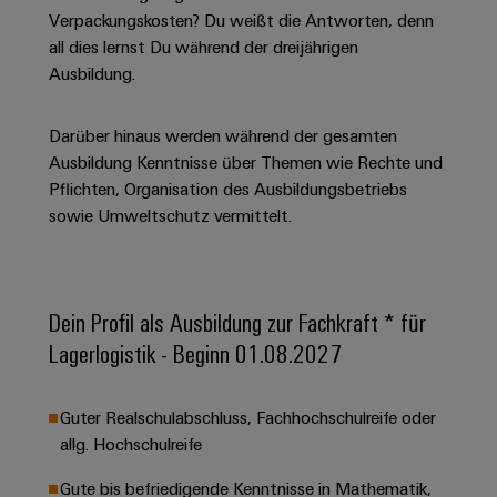
Unternehmensmeldungen
Technischer
Verbindungslösungen
Verpackungskosten? Du weißt die Antworten, denn
Systeme
Elektronikgehäuse
Support
für
Offene
all dies lernst Du während der dreijährigen
Fachpressemeldungen
und
Geräte
Ausbildungs-
Ausbildung.
Blitz-
Lösungen
Umweltbezogene
Pressekontakt
Konventionelle
und
und
Produktkonformität
Energieerzeugung
Dezentrale
Studienplätze
Überspannungsschutz
Darüber hinaus werden während der gesamten
Zukunftssicherheit
Automatisierung
Engineering
Ausbildung Kenntnisse über Themen wie Rechte und
für
Unsere
PV
Daten
Pflichten, Organisation des Ausbildungsbetriebs
bewährte
Energiemanagement-
Partner
Veranstaltungen
Generatoranschlusskasten
sowie Umweltschutz vermittelt.
Energieerzeugung
Lösungen
Technische
IIoT
Aktuelle
Maschinenbau
Feldbusverteiler
Produktkataloge
IIoT
and
Termine
Lösungen
&
Reparatur
für
Automation
Dein Profil als Ausbildung zur Fachkraft * für
verschiedene
Workshops
Automation
und
Partner
Automatisierung
Lagerlogistik - Beginn 01.08.2027
Segmente
für
Software
Ersatzteile
Netzwerk
der
&
Schulklassen
Maschinen
Software
Industrial
Trainings
und
IIoT
Guter Realschulabschluss, Fachhochschulreife oder
Fabrikautomation
Analytics
und
and
allg. Hochschulreife
Steuerungen
Webinare
Öl
Automation
Industrial
Gute bis befriedigende Kenntnisse in Mathematik,
I/O-