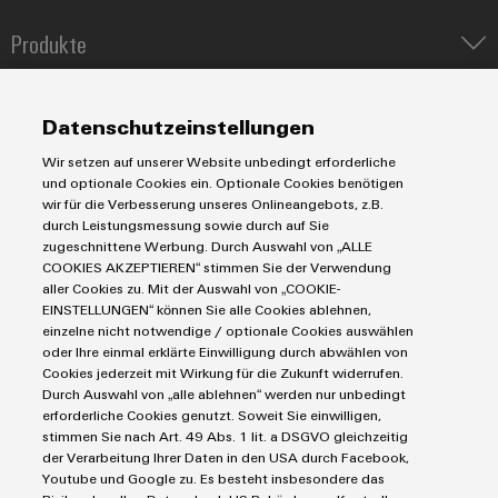
Modifizierte
Produkte
und
bestückte
IIoT & Automation Software
Lösungen & Technologien
Gehäuse
Industriedrucker
Datenschutzeinstellungen
Koppelrelais
Automatisierung
Kundenspezifische
Wir setzen auf unserer Website unbedingt erforderliche
Leiterplattensteckverbinder und Leiterplattenklemmen
Service
Industrial IoT
Kabelkonfektionierung
und optionale Cookies ein. Optionale Cookies benötigen
Markierungssysteme
wir für die Verbesserung unseres Onlineangebots, z.B.
Industrial Security
Connectivity Consulting
durch Leistungsmessung sowie durch auf Sie
Reihenklemmen
Single Pair Ethernet
Industrien
eShop / Digitale Bestellmöglichkeiten
zugeschnittene Werbung. Durch Auswahl von „ALLE
Stromversorgungen
COOKIES AKZEPTIEREN“ stimmen Sie der Verwendung
Smart Metering
Engineering-Daten
Datencenter
aller Cookies zu. Mit der Auswahl von „COOKIE-
Produktinnovationen
SNAP IN Anschlusstechnologie
PCB Connector Services
EINSTELLUNGEN“ können Sie alle Cookies ablehnen,
AGB
Gerätehersteller
Praxisnahe
Workplace Solutions
einzelne nicht notwendige / optionale Cookies auswählen
Support Center
Verbindungen für
Impressum
Maschinenbau
oder Ihre einmal erklärte Einwilligung durch abwählen von
Ihre Industrie.
Technische Produktkataloge
Einkaufs- /Lieferanteninformationen
Unsere Neuheiten
Cookies jederzeit mit Wirkung für die Zukunft widerrufen.
Photovoltaik
im Bereich
Durch Auswahl von „alle ablehnen“ werden nur unbedingt
Weidmüller Configurator
Datenschutzerklärung
Wasserstoff
Industrial
erforderliche Cookies genutzt. Soweit Sie einwilligen,
Connectivity.
Cookie Richtlinie
Weidmüller Industry Match
stimmen Sie nach Art. 49 Abs. 1 lit. a DSGVO gleichzeitig
der Verarbeitung Ihrer Daten in den USA durch Facebook,
Cookie Einstellungen
Windenergie
Youtube und Google zu. Es besteht insbesondere das