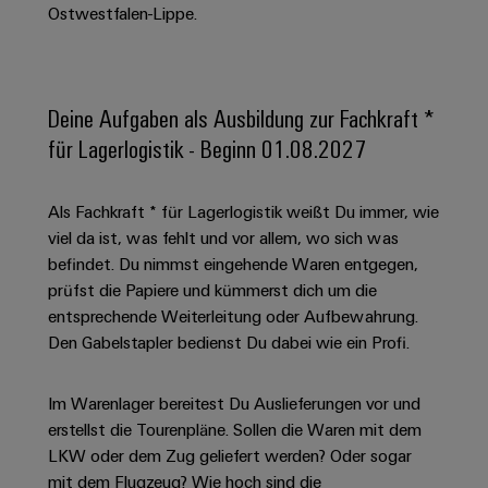
Schaltschrank-
Connectivity
Ostwestfalen-Lippe.
Messen
und
Stellen
&
Weidmüller
und
Consulting
-
für
Migrationslösungen
Welt
Feldebene
Newsletter
verteilung
Studierende
Digitales
Anmeldung
Serviceschnittstellen
Orange
Stabilität
Feldverdrahtung
Deine Aufgaben als Ausbildung zur Fachkraft *
Engineering
und
Mag
Verteilerboxen
Sicherheit
für Lagerlogistik - Beginn 01.08.2027
Smart
Für
|
Weidmüller
für
Kundenservice
Cabinet
moderne
Schülerinnen
Kundenmagazin
Configurator
Energienetze
Building
Als Fachkraft * für Lagerlogistik weißt Du immer, wie
und
Webshop
Elektronik
Länder
PCB
viel da ist, was fehlt und vor allem, wo sich was
Schüler
Gebäudeinfrastruktur
Smart
Connector
Preisliste
befindet. Du nimmst eingehende Waren entgegen,
Koppelrelais
Lösungen
Management
Metering
Ausbildung
Services
prüfst die Papiere und kümmerst dich um die
für
&
Informationen
Kataloganforderung
die
entsprechende Weiterleitung oder Aufbewahrung.
Weidmüller
Halbleiterrelais
Duales
spezifischen
und
Akkreditiertes
Den Gabelstapler bedienst Du dabei wie ein Profi.
Configurator
Anforderungen
Studium
Zertifikate
Labor
Trennverstärker
in
der
Workplace
und
Im Warenlager bereitest Du Auslieferungen vor und
Schülerpraktika
Gebäudeinfrastruktur
Solutions
Messumformer
erstellst die Tourenpläne. Sollen die Waren mit dem
Presse
Support
Erfolgreiche
Gerätehersteller
LKW oder dem Zug geliefert werden? Oder sogar
Stromversorgungen
Karrierewege
mit dem Flugzeug? Wie hoch sind die
Innovative