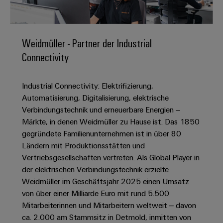
IN
Kabelkonfektionierung
zu
Offene
Leiterplattenklemmen
erlebbar
Weidmüller
Anschlusstechnologie
uns
Stellen
Vertrieb
werden.
Fast
für
Gehäusesysteme
Zahlen
DC-
Delivery
Promotionfahrzeug
Datencenter
Berufserfahrene
und
Weidmüller - Partner der Industrial
und
Microgrids
Service
Lösungen
Unternehmen
-
Connectivity
und
Fakten
Produkte
u-
komponenten
Distribution
Für
für
Unser
OS
Karriere
Beratung
Rechenzentren
Industrial Connectivity: Elektrifizierung,
Kabeleinführungssysteme
Studierende
Info
Vorstand
Edge
–
und
Automatisierung, Digitalisierung, elektrische
und
effizient,
für
Computing
digitale
Werkstudententätigkeiten
Verbindungstechnik und erneuerbare Energien –
Nachhaltigkeit
zuverlässig,
-
unsere
Planung
Märkte, in denen Weidmüller zu Hause ist. Das 1850
skalierbar
Industrial
komponenten
Partner
Praktika
Weidmüller
gegründete Familienunternehmen ist in über 80
5G
Energiespeicher
easyConnect
Ländern mit Produktionsstätten und
Academy
Anschlussleitungen,
Vertrieb
Abschlussarbeiten
Lösungen
-
Vertriebsgesellschaften vertreten. Als Global Player in
Single
Patchkabel
und
People
Ihre
der elektrischen Verbindungstechnik erzielte
Großhandelssuche
Neuanfang
Produkte
Pair
und
&
für
Industrial
Weidmüller im Geschäftsjahr 2025 einen Umsatz
für
Ethernet
Kabel
Energiespeichersysteme
Culture
von über einer Milliarde Euro mit rund 5.500
Service
Studienabbrecher
(ESS)
Mitarbeiterinnen und Mitarbeitern weltweit – davon
SPS
Platform
News
Compliance
ca. 2.000 am Stammsitz in Detmold, inmitten von
Energieübertragung
Offene
Systemverkabelung