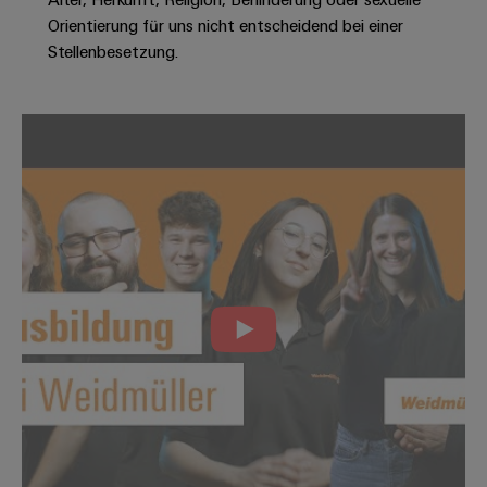
Modifizierte
Orientierung für uns nicht entscheidend bei einer
und
Stellenbesetzung.
bestückte
Gehäuse
Kundenspezifische
Kabelkonfektionierung
Produktinnovationen
Praxisnahe
Verbindungen für
Ihre Industrie.
Unsere Neuheiten
im Bereich
Industrial
Connectivity.