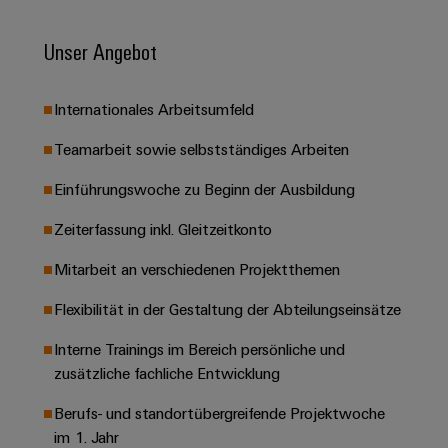
Leiterplattensteckverbinder
Schaltschrankbau
AI
Karriere auf
&
Unser Angebot
dem Kindel
Schienenfahrzeuge
Remote
Leiterplattenklemmen
Unser
Moderne
Access
neues
und
PCB
Distribution
Internationales Arbeitsumfeld
&
digitale
Center in
Connector
Lösungen
Thüringen
Cloud-
Teamarbeit sowie selbstständiges Arbeiten
für
Services
Services
klimafreundliche
Mobilitat
Einführungswoche zu Beginn der Ausbildung
Original
Industrial
im
Equipment
Bahnverkehr
Zeiterfassung inkl. Gleitzeitkonto
Service
Manufacturer
Platform
Schiffbau
Mitarbeit an verschiedenen Projektthemen
(OEM)
easyConnect
Umfassende
Verbindungslösungen
Flexibilität in der Gestaltung der Abteilungseinsätze
für
die
Interne Trainings im Bereich persönliche und
Werkstatt
maritime
zusätzliche fachliche Entwicklung
Industrie
&
Zubehör
Berufs- und standortübergreifende Projektwoche
Wasseraufbereitung
im 1. Jahr
&