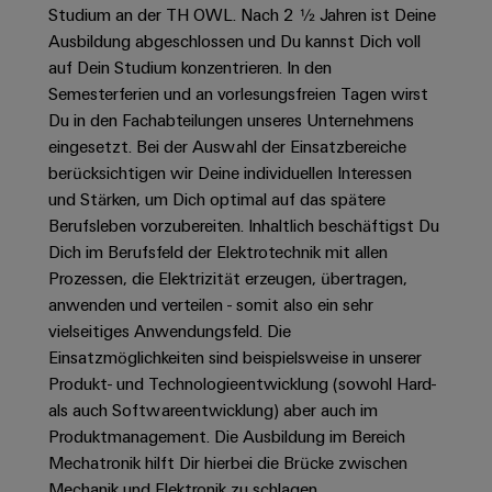
Unternehmensmeldungen
Technischer
Studium an der TH OWL. Nach 2 ½ Jahren ist Deine
Verbindungslösungen
Systeme
Elektronikgehäuse
Support
für
Offene
Ausbildung abgeschlossen und Du kannst Dich voll
Fachpressemeldungen
und
Geräte
Ausbildungs-
auf Dein Studium konzentrieren. In den
Blitz-
Lösungen
Umweltbezogene
Pressekontakt
Semesterferien und an vorlesungsfreien Tagen wirst
Konventionelle
und
und
Produktkonformität
Du in den Fachabteilungen unseres Unternehmens
Energieerzeugung
Dezentrale
Studienplätze
Überspannungsschutz
eingesetzt. Bei der Auswahl der Einsatzbereiche
Zukunftssicherheit
Automatisierung
Engineering
berücksichtigen wir Deine individuellen Interessen
für
Unsere
PV
Daten
bewährte
Energiemanagement-
und Stärken, um Dich optimal auf das spätere
Partner
Veranstaltungen
Generatoranschlusskasten
Energieerzeugung
Berufsleben vorzubereiten. Inhaltlich beschäftigst Du
Lösungen
Technische
IIoT
Dich im Berufsfeld der Elektrotechnik mit allen
Aktuelle
Maschinenbau
Feldbusverteiler
Produktkataloge
IIoT
Prozessen, die Elektrizität erzeugen, übertragen,
and
Termine
Lösungen
&
Reparatur
für
anwenden und verteilen - somit also ein sehr
Automation
verschiedene
Workshops
Automation
und
vielseitiges Anwendungsfeld. Die
Partner
Automatisierung
Segmente
für
Einsatzmöglichkeiten sind beispielsweise in unserer
Software
Ersatzteile
Netzwerk
der
&
Produkt- und Technologieentwicklung (sowohl Hard-
Schulklassen
Maschinen
Software
Industrial
Trainings
und
als auch Softwareentwicklung) aber auch im
IIoT
Fabrikautomation
Analytics
und
Produktmanagement. Die Ausbildung im Bereich
and
Steuerungen
Webinare
Mechatronik hilft Dir hierbei die Brücke zwischen
Öl
Automation
Industrial
I/O-
Mechanik und Elektronik zu schlagen.