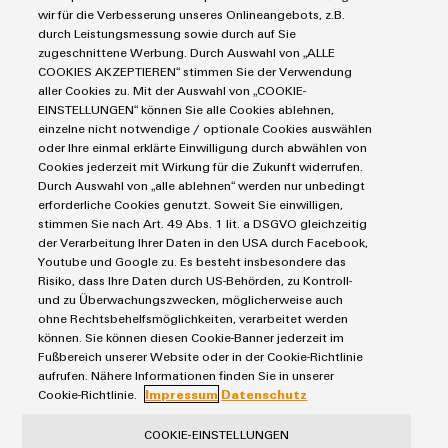
Markierungssysteme
wir für die Verbesserung unseres Onlineangebots, z.B.
Industrial Security
Connectivity Consulting
durch Leistungsmessung sowie durch auf Sie
Reihenklemmen
Single Pair Ethernet
Industrien
eShop / Digitale Bestellmöglichkeiten
zugeschnittene Werbung. Durch Auswahl von „ALLE
Stromversorgungen
COOKIES AKZEPTIEREN“ stimmen Sie der Verwendung
Smart Metering
Engineering-Daten
Datencenter
aller Cookies zu. Mit der Auswahl von „COOKIE-
SNAP IN Anschlusstechnologie
PCB Connector Services
EINSTELLUNGEN“ können Sie alle Cookies ablehnen,
AGB
Gerätehersteller
Workplace Solutions
einzelne nicht notwendige / optionale Cookies auswählen
Support Center
Impressum
Maschinenbau
oder Ihre einmal erklärte Einwilligung durch abwählen von
Technische Produktkataloge
Einkaufs- /Lieferanteninformationen
Cookies jederzeit mit Wirkung für die Zukunft widerrufen.
Photovoltaik
Durch Auswahl von „alle ablehnen“ werden nur unbedingt
Weidmüller Configurator
Datenschutzerklärung
Wasserstoff
erforderliche Cookies genutzt. Soweit Sie einwilligen,
Cookie Richtlinie
Weidmüller Industry Match
stimmen Sie nach Art. 49 Abs. 1 lit. a DSGVO gleichzeitig
der Verarbeitung Ihrer Daten in den USA durch Facebook,
Cookie Einstellungen
Windenergie
Youtube und Google zu. Es besteht insbesondere das
Risiko, dass Ihre Daten durch US-Behörden, zu Kontroll-
Weidmüller GmbH & Co KG
und zu Überwachungszwecken, möglicherweise auch
ohne Rechtsbehelfsmöglichkeiten, verarbeitet werden
Klingenbergstraße 26
können. Sie können diesen Cookie-Banner jederzeit im
32758 Detmold
Fußbereich unserer Website oder in der Cookie-Richtlinie
aufrufen. Nähere Informationen finden Sie in unserer
Tel.: +49 5231 14-280
Cookie-Richtlinie.
Impressum
Datenschutz
Fax +49 5231 14-28116
COOKIE-EINSTELLUNGEN