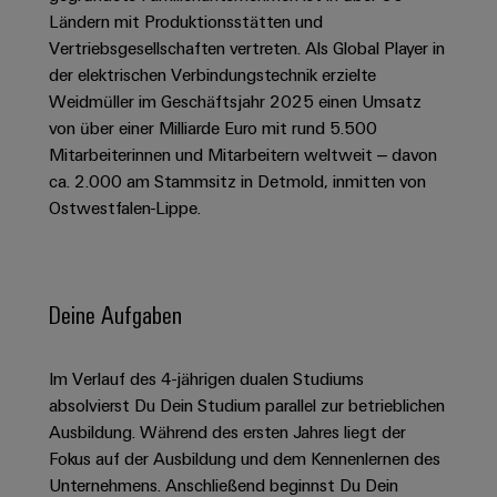
Schaltschrank-
Connectivity
Messen
und
Stellen
&
Ländern mit Produktionsstätten und
Weidmüller
und
Consulting
-
für
Vertriebsgesellschaften vertreten. Als Global Player in
Migrationslösungen
Welt
Feldebene
Newsletter
verteilung
der elektrischen Verbindungstechnik erzielte
Studierende
Digitales
Anmeldung
Serviceschnittstellen
Weidmüller im Geschäftsjahr 2025 einen Umsatz
Orange
Stabilität
Feldverdrahtung
Engineering
und
von über einer Milliarde Euro mit rund 5.500
Mag
Verteilerboxen
Sicherheit
Smart
Mitarbeiterinnen und Mitarbeitern weltweit – davon
Für
|
Weidmüller
für
Kundenservice
Cabinet
ca. 2.000 am Stammsitz in Detmold, inmitten von
moderne
Schülerinnen
Kundenmagazin
Configurator
Ostwestfalen-Lippe.
Energienetze
Building
und
Webshop
Elektronik
Länder
PCB
Schüler
Gebäudeinfrastruktur
Smart
Connector
Preisliste
Koppelrelais
Lösungen
Management
Metering
Ausbildung
Services
für
&
Deine Aufgaben
Informationen
Kataloganforderung
die
Weidmüller
Halbleiterrelais
Duales
spezifischen
und
Akkreditiertes
Configurator
Anforderungen
Studium
Zertifikate
Labor
Trennverstärker
Im Verlauf des 4-jährigen dualen Studiums
in
der
absolvierst Du Dein Studium parallel zur betrieblichen
Workplace
und
Schülerpraktika
Gebäudeinfrastruktur
Ausbildung. Während des ersten Jahres liegt der
Solutions
Messumformer
Presse
Support
Fokus auf der Ausbildung und dem Kennenlernen des
Erfolgreiche
Gerätehersteller
Stromversorgungen
Unternehmens. Anschließend beginnst Du Dein
Karrierewege
Innovative