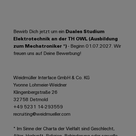
Werkzeuge
Abwasseraufbereitung
Automaten
Lösungen
für
die
Software
Bewirb Dich jetzt um ein
Duales Studium
Wasser-
und
Elektrotechnik an der TH OWL (Ausbildung
Markierer
Abwasserindustrie
zum Mechatroniker *)
- Beginn 01.07.2027. Wir
Industriedrucker
freuen uns auf Deine Bewerbung!
Wasserstoff
Wasserstoff
Industrieleuchte
als
Schlüsseltechnologie
Weidmüller Interface GmbH & Co. KG
Cabinet
für
Yvonne Lohmeier-Weidner
die
Infrastructure
Energiewende
Klingenbergstraße 26
32758 Detmold
Windenergie
+49 5231 14-293559
Assemblierungsservice
Effizienter
recruiting@weidmueller.com
Betrieb
von
Bestückte
Windparks
* Im Sinne der Charta der Vielfalt sind Geschlecht,
Klemmenleisten
Alter, Herkunft, Religion, Behinderung oder sexuelle