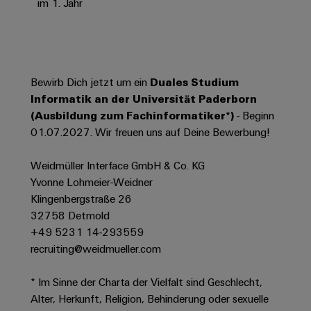
Werkzeuge
im 1. Jahr
Abwasseraufbereitung
Automaten
Lösungen
für
die
Software
Wasser-
Bewirb Dich jetzt um ein
Duales Studium
und
Markierer
Informatik an der Universität Paderborn
Abwasserindustrie
(Ausbildung zum Fachinformatiker*)
- Beginn
Industriedrucker
Wasserstoff
01.07.2027. Wir freuen uns auf Deine Bewerbung!
Wasserstoff
Industrieleuchte
als
Weidmüller Interface GmbH & Co. KG
Schlüsseltechnologie
Cabinet
für
Yvonne Lohmeier-Weidner
die
Infrastructure
Klingenbergstraße 26
Energiewende
32758 Detmold
Windenergie
+49 5231 14-293559
Assemblierungsservice
recruiting@weidmueller.com
Effizienter
Betrieb
von
Bestückte
* Im Sinne der Charta der Vielfalt sind Geschlecht,
Windparks
Klemmenleisten
Alter, Herkunft, Religion, Behinderung oder sexuelle