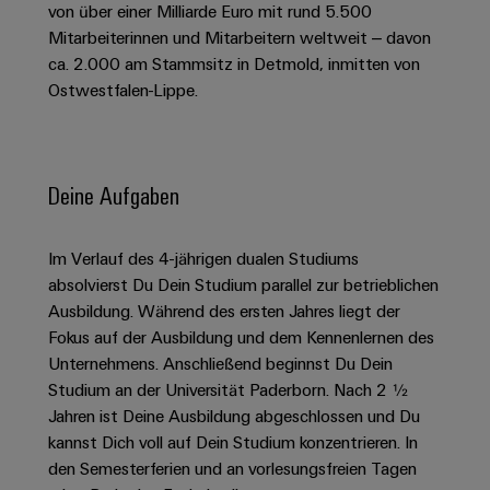
Schaltschrank-
Connectivity
von über einer Milliarde Euro mit rund 5.500
Messen
und
Stellen
&
Weidmüller
und
Mitarbeiterinnen und Mitarbeitern weltweit – davon
Consulting
-
für
Migrationslösungen
Welt
Feldebene
Newsletter
ca. 2.000 am Stammsitz in Detmold, inmitten von
verteilung
Studierende
Digitales
Anmeldung
Ostwestfalen-Lippe.
Serviceschnittstellen
Orange
Stabilität
Feldverdrahtung
Engineering
und
Mag
Verteilerboxen
Sicherheit
Smart
Für
|
Weidmüller
für
Kundenservice
Cabinet
moderne
Schülerinnen
Kundenmagazin
Configurator
Deine Aufgaben
Energienetze
Building
und
Webshop
Elektronik
Länder
PCB
Schüler
Gebäudeinfrastruktur
Smart
Im Verlauf des 4-jährigen dualen Studiums
Connector
Preisliste
Koppelrelais
Lösungen
Management
Metering
absolvierst Du Dein Studium parallel zur betrieblichen
Ausbildung
Services
für
&
Informationen
Kataloganforderung
Ausbildung. Während des ersten Jahres liegt der
die
Weidmüller
Halbleiterrelais
Duales
spezifischen
und
Akkreditiertes
Fokus auf der Ausbildung und dem Kennenlernen des
Configurator
Anforderungen
Studium
Zertifikate
Unternehmens. Anschließend beginnst Du Dein
Labor
Trennverstärker
in
Studium an der Universität Paderborn. Nach 2 ½
der
Workplace
und
Schülerpraktika
Jahren ist Deine Ausbildung abgeschlossen und Du
Gebäudeinfrastruktur
Solutions
Messumformer
kannst Dich voll auf Dein Studium konzentrieren. In
Presse
Support
Erfolgreiche
Gerätehersteller
den Semesterferien und an vorlesungsfreien Tagen
Stromversorgungen
Karrierewege
Innovative