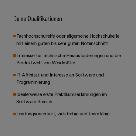
&
Solution
Automation
PSIRT
Systeme
Gas
Partner
Sicherer
Deine Qualifikationen
finden
Stellenbörse
Industrial
Industrial
Betrieb
IoT
Ethernet
Digitale
mit
Solution
vernetzten
Bestellmöglichkeiten
Fachhochschulreife oder allgemeine Hochschulreife
Partner
Industrial
Lösungen
Touch-
mit einem guten bis sehr guten Notenschnitt
für
-
Security
Panels
eShop
die
Systemintegratoren
Interesse für technische Herausforderungen und die
Prozessindustrie
Industrial
Engineering-
OCI-
Produktwelt von Weidmüller​
Service
Photovoltaik
und
Schnittstelle
Platform
IT-Affinität​ und Interesse an Software und
Mehr
Visualisierungstools
Messen
Chancen in der
Ressourceneffizienz
EDI-
Programmierung
easyConnect
&
Entwicklung
durch
Energiemessung
Schnittstelle
Spannende Aufgabe
Events
Sonnenenergie
Idealerweise erste Praktikumserfahrungen​ im
EZA-
in unseren
und
Entwicklungsbereic
Software-Bereich
Regler
Schaltschrankbau
Smart
Globale
ALLE
Lösungen
Metering
Messen
SERVICES
Leistungsorientiert, zielstrebig und teamfähig
für
&
die
Weidmüller
Gerätehersteller
Events
Herausforderungen
Industrial
im