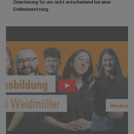
Orientierung für uns nicht entscheidend bei einer
Modifizierte
Stellenbesetzung.
und
bestückte
Gehäuse
Kundenspezifische
Kabelkonfektionierung
Produktinnovationen
Praxisnahe
Verbindungen für
Ihre Industrie.
Unsere Neuheiten
im Bereich
Industrial
Connectivity.