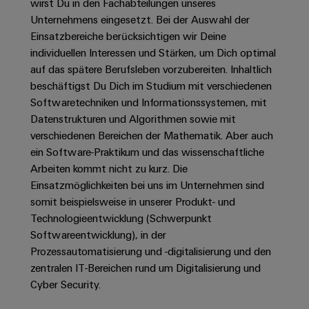
Unternehmensmeldungen
Technischer
wirst Du in den Fachabteilungen unseres
Verbindungslösungen
Systeme
Elektronikgehäuse
Unternehmens eingesetzt. Bei der Auswahl der
Support
für
Offene
Fachpressemeldungen
und
Geräte
Einsatzbereiche berücksichtigen wir Deine
Ausbildungs-
Blitz-
Lösungen
Umweltbezogene
individuellen Interessen und Stärken, um Dich optimal
Pressekontakt
Konventionelle
und
und
Produktkonformität
auf das spätere Berufsleben vorzubereiten. Inhaltlich
Energieerzeugung
Dezentrale
Studienplätze
Überspannungsschutz
beschäftigst Du Dich im Studium mit verschiedenen
Zukunftssicherheit
Automatisierung
Engineering
Softwaretechniken und Informationssystemen, mit
für
Unsere
PV
Daten
Datenstrukturen und Algorithmen sowie mit
bewährte
Energiemanagement-
Partner
Veranstaltungen
Generatoranschlusskasten
Energieerzeugung
verschiedenen Bereichen der Mathematik. Aber auch
Lösungen
Technische
ein Software-Praktikum und das wissenschaftliche
IIoT
Aktuelle
Maschinenbau
Feldbusverteiler
Produktkataloge
Arbeiten kommt nicht zu kurz. Die
IIoT
and
Termine
Lösungen
Einsatzmöglichkeiten bei uns im Unternehmen sind
&
Reparatur
für
Automation
somit beispielsweise in unserer Produkt- und
verschiedene
Workshops
Automation
und
Partner
Automatisierung
Segmente
Technologieentwicklung (Schwerpunkt
für
Software
Ersatzteile
Netzwerk
der
&
Softwareentwicklung), in der
Schulklassen
Maschinen
Software
Prozessautomatisierung und -digitalisierung und den
Industrial
Trainings
und
IIoT
zentralen IT-Bereichen rund um Digitalisierung und
Fabrikautomation
Analytics
und
and
Steuerungen
Cyber Security. ​
Webinare
Öl
Automation
Industrial
I/O-