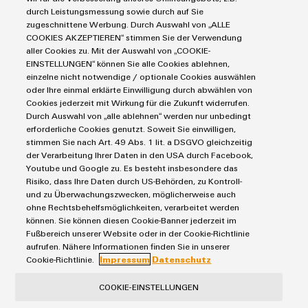
Industrial Security
Connectivity Consulting
durch Leistungsmessung sowie durch auf Sie
Reihenklemmen
Single Pair Ethernet
Industrien
eShop / Digitale Bestellmöglichkeiten
zugeschnittene Werbung. Durch Auswahl von „ALLE
Stromversorgungen
COOKIES AKZEPTIEREN“ stimmen Sie der Verwendung
Smart Metering
Engineering-Daten
Datencenter
aller Cookies zu. Mit der Auswahl von „COOKIE-
SNAP IN Anschlusstechnologie
PCB Connector Services
EINSTELLUNGEN“ können Sie alle Cookies ablehnen,
AGB
Gerätehersteller
Workplace Solutions
einzelne nicht notwendige / optionale Cookies auswählen
Support Center
Impressum
Maschinenbau
oder Ihre einmal erklärte Einwilligung durch abwählen von
Technische Produktkataloge
Einkaufs- /Lieferanteninformationen
Cookies jederzeit mit Wirkung für die Zukunft widerrufen.
Photovoltaik
Durch Auswahl von „alle ablehnen“ werden nur unbedingt
Weidmüller Configurator
Datenschutzerklärung
Wasserstoff
erforderliche Cookies genutzt. Soweit Sie einwilligen,
Cookie Richtlinie
Weidmüller Industry Match
stimmen Sie nach Art. 49 Abs. 1 lit. a DSGVO gleichzeitig
der Verarbeitung Ihrer Daten in den USA durch Facebook,
Cookie Einstellungen
Windenergie
Youtube und Google zu. Es besteht insbesondere das
Risiko, dass Ihre Daten durch US-Behörden, zu Kontroll-
Weidmüller GmbH & Co KG
und zu Überwachungszwecken, möglicherweise auch
ohne Rechtsbehelfsmöglichkeiten, verarbeitet werden
Klingenbergstraße 26
können. Sie können diesen Cookie-Banner jederzeit im
32758 Detmold
Fußbereich unserer Website oder in der Cookie-Richtlinie
aufrufen. Nähere Informationen finden Sie in unserer
Tel.: +49 5231 14-280
Cookie-Richtlinie.
Impressum
Datenschutz
Fax +49 5231 14-28116
COOKIE-EINSTELLUNGEN