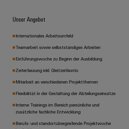
Leiterplattensteckverbinder
Schaltschrankbau
AI
Karriere auf
&
dem Kindel
Schienenfahrzeuge
Remote
Leiterplattenklemmen
Unser Angebot
Unser
Moderne
Access
neues
und
PCB
Distribution
&
digitale
Center in
Internationales Arbeitsumfeld
Connector
Lösungen
Thüringen
Cloud-
für
Services
Services
Teamarbeit sowie selbstständiges Arbeiten
klimafreundliche
Mobilitat
Original
Einführungswoche zu Beginn der Ausbildung
Industrial
im
Equipment
Bahnverkehr
Service
Zeiterfassung inkl. Gleitzeitkonto
Manufacturer
Platform
Schiffbau
(OEM)
easyConnect
Mitarbeit an verschiedenen Projektthemen
Umfassende
Verbindungslösungen
Flexibilität in der Gestaltung der Abteilungseinsätze
für
die
Werkstatt
maritime
Interne Trainings im Bereich persönliche und
Industrie
&
zusätzliche fachliche Entwicklung
Zubehör
Wasseraufbereitung
Berufs- und standortübergreifende Projektwoche
&