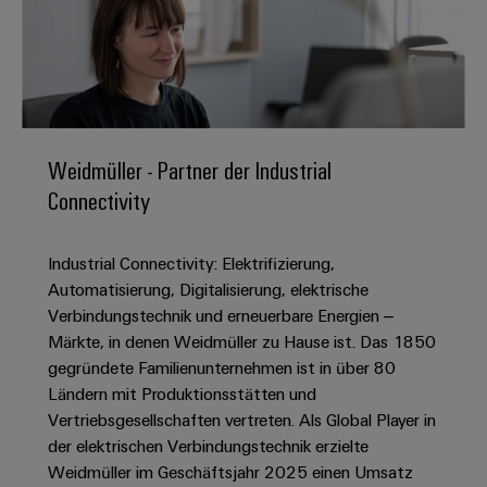
IN
Kabelkonfektionierung
zu
Offene
Leiterplattenklemmen
erlebbar
Weidmüller
Anschlusstechnologie
uns
Stellen
Vertrieb
werden.
Fast
für
Gehäusesysteme
Zahlen
DC-
Delivery
Promotionfahrzeug
Datencenter
Berufserfahrene
und
und
Microgrids
Service
Lösungen
Unternehmen
-
und
Fakten
Produkte
u-
komponenten
Distribution
Für
für
Weidmüller - Partner der Industrial
Unser
OS
Karriere
Beratung
Rechenzentren
Kabeleinführungssysteme
Studierende
Connectivity
Info
Vorstand
Edge
–
und
und
effizient,
für
Computing
digitale
Werkstudententätigkeiten
Nachhaltigkeit
zuverlässig,
-
unsere
Industrial Connectivity: Elektrifizierung,
Planung
skalierbar
Industrial
komponenten
Partner
Praktika
Automatisierung, Digitalisierung, elektrische
Weidmüller
5G
Energiespeicher
easyConnect
Verbindungstechnik und erneuerbare Energien –
Academy
Anschlussleitungen,
Vertrieb
Abschlussarbeiten
Lösungen
-
Märkte, in denen Weidmüller zu Hause ist. Das 1850
Single
Patchkabel
und
People
Ihre
gegründete Familienunternehmen ist in über 80
Großhandelssuche
Neuanfang
Produkte
Pair
und
&
Ländern mit Produktionsstätten und
für
Industrial
für
Ethernet
Kabel
Energiespeichersysteme
Vertriebsgesellschaften vertreten. Als Global Player in
Culture
Service
Studienabbrecher
(ESS)
der elektrischen Verbindungstechnik erzielte
SPS
Platform
News
Compliance
Weidmüller im Geschäftsjahr 2025 einen Umsatz
Energieübertragung
Offene
Systemverkabelung