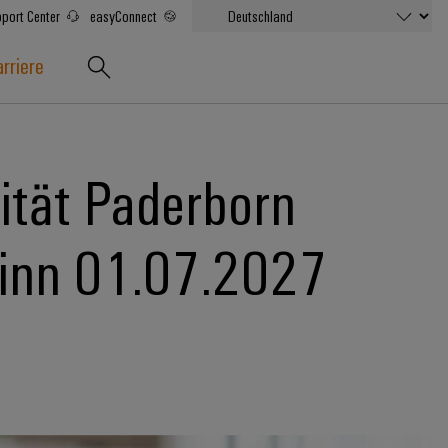
port Center
easyConnect
rriere
ität Paderborn
ginn 01.07.2027