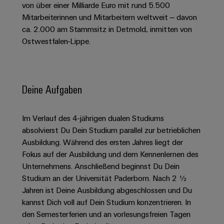
Schaltschrank-
Connectivity
von über einer Milliarde Euro mit rund 5.500
Messen
und
Stellen
&
Weidmüller
und
Mitarbeiterinnen und Mitarbeitern weltweit – davon
Consulting
-
für
Migrationslösungen
Welt
Feldebene
Newsletter
ca. 2.000 am Stammsitz in Detmold, inmitten von
verteilung
Studierende
Digitales
Anmeldung
Ostwestfalen-Lippe.
Serviceschnittstellen
Orange
Stabilität
Feldverdrahtung
Engineering
und
Mag
Verteilerboxen
Sicherheit
Smart
Für
|
Weidmüller
für
Kundenservice
Cabinet
moderne
Schülerinnen
Kundenmagazin
Configurator
Deine Aufgaben
Energienetze
Building
und
Webshop
Elektronik
Länder
PCB
Schüler
Gebäudeinfrastruktur
Smart
Im Verlauf des 4-jährigen dualen Studiums
Connector
Preisliste
Koppelrelais
Lösungen
Management
Metering
absolvierst Du Dein Studium parallel zur betrieblichen
Ausbildung
Services
für
&
Informationen
Kataloganforderung
Ausbildung. Während des ersten Jahres liegt der
die
Weidmüller
Halbleiterrelais
Duales
spezifischen
und
Akkreditiertes
Fokus auf der Ausbildung und dem Kennenlernen des
Configurator
Anforderungen
Studium
Zertifikate
Unternehmens. Anschließend beginnst Du Dein
Labor
Trennverstärker
in
Studium an der Universität Paderborn. Nach 2 ½
der
Workplace
und
Schülerpraktika
Jahren ist Deine Ausbildung abgeschlossen und Du
Gebäudeinfrastruktur
Solutions
Messumformer
kannst Dich voll auf Dein Studium konzentrieren. In
Presse
Support
Erfolgreiche
Gerätehersteller
den Semesterferien und an vorlesungsfreien Tagen
Stromversorgungen
Karrierewege
Innovative