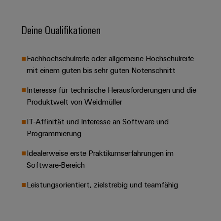
&
Solution
Automation
PSIRT
Systeme
Gas
Partner
Sicherer
Deine Qualifikationen
finden
Stellenbörse
Industrial
Industrial
Betrieb
IoT
Ethernet
Digitale
mit
Solution
vernetzten
Bestellmöglichkeiten
Fachhochschulreife oder allgemeine Hochschulreife
Partner
Industrial
Lösungen
Touch-
mit einem guten bis sehr guten Notenschnitt
für
-
Security
Panels
eShop
die
Systemintegratoren
Interesse für technische Herausforderungen und die
Prozessindustrie
Industrial
Engineering-
OCI-
Produktwelt von Weidmüller​
Service
Photovoltaik
und
Schnittstelle
Platform
IT-Affinität​ und Interesse an Software und
Mehr
Visualisierungstools
Messen
Chancen in der
Ressourceneffizienz
EDI-
Programmierung
easyConnect
&
Entwicklung
durch
Energiemessung
Schnittstelle
Spannende Aufgabe
Events
Sonnenenergie
Idealerweise erste Praktikumserfahrungen​ im
EZA-
in unseren
und
Entwicklungsbereic
Software-Bereich
Regler
Schaltschrankbau
Smart
Globale
ALLE
Lösungen
Metering
Messen
SERVICES
Leistungsorientiert, zielstrebig und teamfähig
für
&
die
Weidmüller
Gerätehersteller
Events
Herausforderungen
Industrial
im