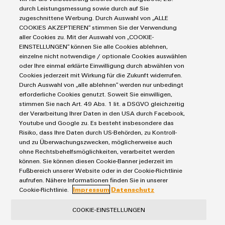
Industrial Security
Connectivity Consulting
durch Leistungsmessung sowie durch auf Sie
Reihenklemmen
Single Pair Ethernet
Industrien
eShop / Digitale Bestellmöglichkeiten
zugeschnittene Werbung. Durch Auswahl von „ALLE
Stromversorgungen
COOKIES AKZEPTIEREN“ stimmen Sie der Verwendung
Smart Metering
Engineering-Daten
Datencenter
aller Cookies zu. Mit der Auswahl von „COOKIE-
SNAP IN Anschlusstechnologie
PCB Connector Services
EINSTELLUNGEN“ können Sie alle Cookies ablehnen,
AGB
Gerätehersteller
Workplace Solutions
einzelne nicht notwendige / optionale Cookies auswählen
Support Center
Impressum
Maschinenbau
oder Ihre einmal erklärte Einwilligung durch abwählen von
Technische Produktkataloge
Einkaufs- /Lieferanteninformationen
Cookies jederzeit mit Wirkung für die Zukunft widerrufen.
Photovoltaik
Durch Auswahl von „alle ablehnen“ werden nur unbedingt
Weidmüller Configurator
Datenschutzerklärung
Wasserstoff
erforderliche Cookies genutzt. Soweit Sie einwilligen,
Cookie Richtlinie
Weidmüller Industry Match
stimmen Sie nach Art. 49 Abs. 1 lit. a DSGVO gleichzeitig
der Verarbeitung Ihrer Daten in den USA durch Facebook,
Cookie Einstellungen
Windenergie
Youtube und Google zu. Es besteht insbesondere das
Risiko, dass Ihre Daten durch US-Behörden, zu Kontroll-
Weidmüller GmbH & Co KG
und zu Überwachungszwecken, möglicherweise auch
ohne Rechtsbehelfsmöglichkeiten, verarbeitet werden
Klingenbergstraße 26
können. Sie können diesen Cookie-Banner jederzeit im
32758 Detmold
Fußbereich unserer Website oder in der Cookie-Richtlinie
aufrufen. Nähere Informationen finden Sie in unserer
Tel.: +49 5231 14-280
Cookie-Richtlinie.
Impressum
Datenschutz
Fax +49 5231 14-28116
COOKIE-EINSTELLUNGEN