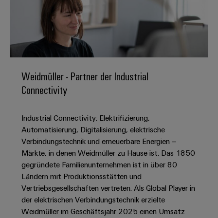
IN
Kabelkonfektionierung
zu
Offene
Leiterplattenklemmen
erlebbar
Weidmüller
Anschlusstechnologie
uns
Stellen
Vertrieb
werden.
Fast
für
Gehäusesysteme
Zahlen
DC-
Delivery
Promotionfahrzeug
Datencenter
Berufserfahrene
und
und
Microgrids
Service
Lösungen
Unternehmen
-
und
Fakten
Produkte
u-
komponenten
Distribution
Für
für
Weidmüller - Partner der Industrial
Unser
OS
Karriere
Beratung
Rechenzentren
Kabeleinführungssysteme
Studierende
Connectivity
Info
Vorstand
Edge
–
und
und
effizient,
für
Computing
digitale
Werkstudententätigkeiten
Nachhaltigkeit
zuverlässig,
-
unsere
Industrial Connectivity: Elektrifizierung,
Planung
skalierbar
Industrial
komponenten
Partner
Praktika
Automatisierung, Digitalisierung, elektrische
Weidmüller
5G
Energiespeicher
easyConnect
Verbindungstechnik und erneuerbare Energien –
Academy
Anschlussleitungen,
Vertrieb
Abschlussarbeiten
Lösungen
-
Märkte, in denen Weidmüller zu Hause ist. Das 1850
Single
Patchkabel
und
People
Ihre
gegründete Familienunternehmen ist in über 80
Großhandelssuche
Neuanfang
Produkte
Pair
und
&
Ländern mit Produktionsstätten und
für
Industrial
für
Ethernet
Kabel
Energiespeichersysteme
Vertriebsgesellschaften vertreten. Als Global Player in
Culture
Service
Studienabbrecher
(ESS)
der elektrischen Verbindungstechnik erzielte
SPS
Platform
News
Compliance
Weidmüller im Geschäftsjahr 2025 einen Umsatz
Energieübertragung
Offene
Systemverkabelung