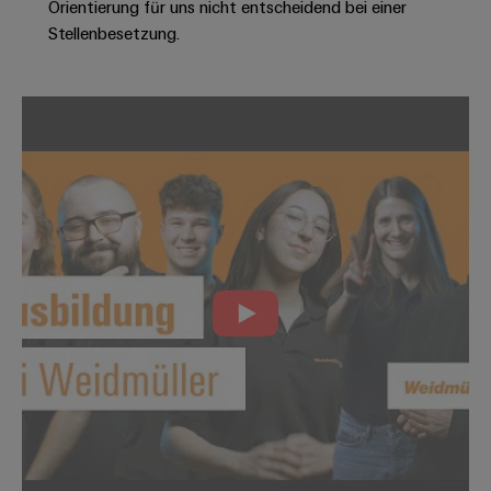
Orientierung für uns nicht entscheidend bei einer
Modifizierte
Stellenbesetzung.
und
bestückte
Gehäuse
Kundenspezifische
Kabelkonfektionierung
Produktinnovationen
Praxisnahe
Verbindungen für
Ihre Industrie.
Unsere Neuheiten
im Bereich
Industrial
Connectivity.