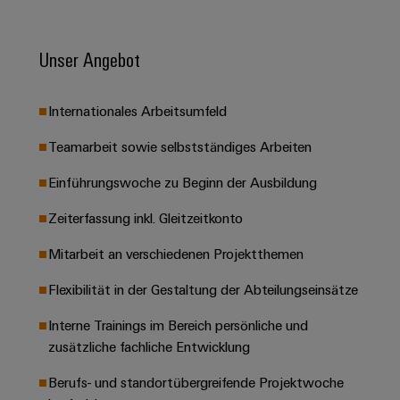
Leiterplattensteckverbinder
Schaltschrankbau
AI
Karriere auf
&
dem Kindel
Schienenfahrzeuge
Remote
Leiterplattenklemmen
Unser Angebot
Unser
Moderne
Access
neues
und
PCB
Distribution
&
digitale
Center in
Internationales Arbeitsumfeld
Connector
Lösungen
Thüringen
Cloud-
für
Services
Services
Teamarbeit sowie selbstständiges Arbeiten
klimafreundliche
Mobilitat
Original
Einführungswoche zu Beginn der Ausbildung
Industrial
im
Equipment
Bahnverkehr
Service
Zeiterfassung inkl. Gleitzeitkonto
Manufacturer
Platform
Schiffbau
(OEM)
easyConnect
Mitarbeit an verschiedenen Projektthemen
Umfassende
Verbindungslösungen
Flexibilität in der Gestaltung der Abteilungseinsätze
für
die
Werkstatt
maritime
Interne Trainings im Bereich persönliche und
Industrie
&
zusätzliche fachliche Entwicklung
Zubehör
Wasseraufbereitung
Berufs- und standortübergreifende Projektwoche
&