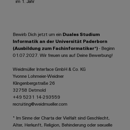
Werkzeuge
im 1. Jahr
Abwasseraufbereitung
Automaten
Lösungen
für
die
Software
Wasser-
Bewirb Dich jetzt um ein
Duales Studium
und
Markierer
Informatik an der Universität Paderborn
Abwasserindustrie
(Ausbildung zum Fachinformatiker*)
- Beginn
Industriedrucker
Wasserstoff
01.07.2027. Wir freuen uns auf Deine Bewerbung!
Wasserstoff
Industrieleuchte
als
Weidmüller Interface GmbH & Co. KG
Schlüsseltechnologie
Cabinet
für
Yvonne Lohmeier-Weidner
die
Infrastructure
Klingenbergstraße 26
Energiewende
32758 Detmold
Windenergie
+49 5231 14-293559
Assemblierungsservice
recruiting@weidmueller.com
Effizienter
Betrieb
von
Bestückte
* Im Sinne der Charta der Vielfalt sind Geschlecht,
Windparks
Klemmenleisten
Alter, Herkunft, Religion, Behinderung oder sexuelle