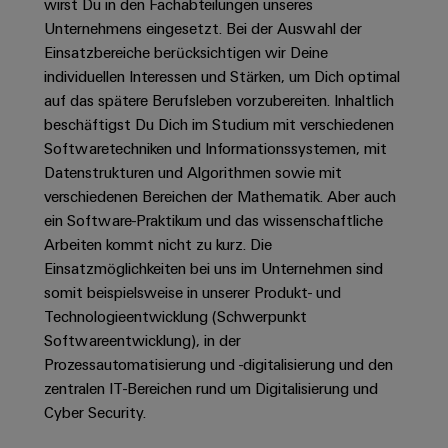
Unternehmensmeldungen
Technischer
wirst Du in den Fachabteilungen unseres
Verbindungslösungen
Systeme
Elektronikgehäuse
Unternehmens eingesetzt. Bei der Auswahl der
Support
für
Offene
Fachpressemeldungen
und
Geräte
Einsatzbereiche berücksichtigen wir Deine
Ausbildungs-
Blitz-
Lösungen
Umweltbezogene
individuellen Interessen und Stärken, um Dich optimal
Pressekontakt
Konventionelle
und
und
Produktkonformität
auf das spätere Berufsleben vorzubereiten. Inhaltlich
Energieerzeugung
Dezentrale
Studienplätze
Überspannungsschutz
beschäftigst Du Dich im Studium mit verschiedenen
Zukunftssicherheit
Automatisierung
Engineering
Softwaretechniken und Informationssystemen, mit
für
Unsere
PV
Daten
Datenstrukturen und Algorithmen sowie mit
bewährte
Energiemanagement-
Partner
Veranstaltungen
Generatoranschlusskasten
Energieerzeugung
verschiedenen Bereichen der Mathematik. Aber auch
Lösungen
Technische
ein Software-Praktikum und das wissenschaftliche
IIoT
Aktuelle
Maschinenbau
Feldbusverteiler
Produktkataloge
Arbeiten kommt nicht zu kurz. Die
IIoT
and
Termine
Lösungen
Einsatzmöglichkeiten bei uns im Unternehmen sind
&
Reparatur
für
Automation
somit beispielsweise in unserer Produkt- und
verschiedene
Workshops
Automation
und
Partner
Automatisierung
Segmente
Technologieentwicklung (Schwerpunkt
für
Software
Ersatzteile
Netzwerk
der
&
Softwareentwicklung), in der
Schulklassen
Maschinen
Software
Prozessautomatisierung und -digitalisierung und den
Industrial
Trainings
und
IIoT
zentralen IT-Bereichen rund um Digitalisierung und
Fabrikautomation
Analytics
und
and
Steuerungen
Cyber Security. ​
Webinare
Öl
Automation
Industrial
I/O-