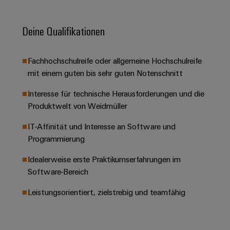
&
Solution
Automation
PSIRT
Systeme
Gas
Partner
Sicherer
Deine Qualifikationen
finden
Stellenbörse
Industrial
Industrial
Betrieb
IoT
Ethernet
Digitale
mit
Solution
vernetzten
Bestellmöglichkeiten
Fachhochschulreife oder allgemeine Hochschulreife
Partner
Industrial
Lösungen
Touch-
mit einem guten bis sehr guten Notenschnitt
für
-
Security
Panels
eShop
die
Systemintegratoren
Interesse für technische Herausforderungen und die
Prozessindustrie
Industrial
Engineering-
OCI-
Produktwelt von Weidmüller​
Service
Photovoltaik
und
Schnittstelle
Platform
IT-Affinität​ und Interesse an Software und
Mehr
Visualisierungstools
Messen
Chancen in der
Ressourceneffizienz
EDI-
Programmierung
easyConnect
&
Entwicklung
durch
Energiemessung
Schnittstelle
Spannende Aufgabe
Events
Sonnenenergie
Idealerweise erste Praktikumserfahrungen​ im
EZA-
in unseren
und
Entwicklungsbereic
Software-Bereich
Regler
Schaltschrankbau
Smart
Globale
ALLE
Lösungen
Metering
Messen
SERVICES
Leistungsorientiert, zielstrebig und teamfähig
für
&
die
Weidmüller
Gerätehersteller
Events
Herausforderungen
Industrial
im