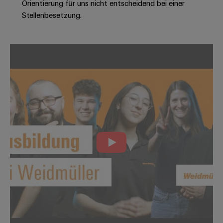
Orientierung für uns nicht entscheidend bei einer
Modifizierte
Stellenbesetzung.
und
bestückte
Gehäuse
Kundenspezifische
Kabelkonfektionierung
Produktinnovationen
Praxisnahe
Verbindungen für
Ihre Industrie.
Unsere Neuheiten
im Bereich
Industrial
Connectivity.