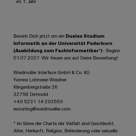
Werkzeuge
im 1. Jahr
Abwasseraufbereitung
Automaten
Lösungen
für
die
Software
Wasser-
Bewirb Dich jetzt um ein
Duales Studium
und
Markierer
Informatik an der Universität Paderborn
Abwasserindustrie
(Ausbildung zum Fachinformatiker*)
- Beginn
Industriedrucker
Wasserstoff
01.07.2027. Wir freuen uns auf Deine Bewerbung!
Wasserstoff
Industrieleuchte
als
Weidmüller Interface GmbH & Co. KG
Schlüsseltechnologie
Cabinet
für
Yvonne Lohmeier-Weidner
die
Infrastructure
Klingenbergstraße 26
Energiewende
32758 Detmold
Windenergie
+49 5231 14-293559
Assemblierungsservice
recruiting@weidmueller.com
Effizienter
Betrieb
von
Bestückte
* Im Sinne der Charta der Vielfalt sind Geschlecht,
Windparks
Klemmenleisten
Alter, Herkunft, Religion, Behinderung oder sexuelle