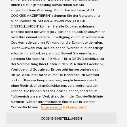
Industrial Security
Connectivity Consulting
durch Leistungsmessung sowie durch auf Sie
Reihenklemmen
Single Pair Ethernet
Industrien
eShop / Digitale Bestellmöglichkeiten
zugeschnittene Werbung. Durch Auswahl von „ALLE
Stromversorgungen
COOKIES AKZEPTIEREN“ stimmen Sie der Verwendung
Smart Metering
Engineering-Daten
Datencenter
aller Cookies zu. Mit der Auswahl von „COOKIE-
SNAP IN Anschlusstechnologie
PCB Connector Services
EINSTELLUNGEN“ können Sie alle Cookies ablehnen,
AGB
Gerätehersteller
Workplace Solutions
einzelne nicht notwendige / optionale Cookies auswählen
Support Center
Impressum
Maschinenbau
oder Ihre einmal erklärte Einwilligung durch abwählen von
Technische Produktkataloge
Einkaufs- /Lieferanteninformationen
Cookies jederzeit mit Wirkung für die Zukunft widerrufen.
Photovoltaik
Durch Auswahl von „alle ablehnen“ werden nur unbedingt
Weidmüller Configurator
Datenschutzerklärung
Wasserstoff
erforderliche Cookies genutzt. Soweit Sie einwilligen,
Cookie Richtlinie
Weidmüller Industry Match
stimmen Sie nach Art. 49 Abs. 1 lit. a DSGVO gleichzeitig
der Verarbeitung Ihrer Daten in den USA durch Facebook,
Cookie Einstellungen
Windenergie
Youtube und Google zu. Es besteht insbesondere das
Risiko, dass Ihre Daten durch US-Behörden, zu Kontroll-
Weidmüller GmbH & Co KG
und zu Überwachungszwecken, möglicherweise auch
ohne Rechtsbehelfsmöglichkeiten, verarbeitet werden
Klingenbergstraße 26
können. Sie können diesen Cookie-Banner jederzeit im
32758 Detmold
Fußbereich unserer Website oder in der Cookie-Richtlinie
aufrufen. Nähere Informationen finden Sie in unserer
Tel.: +49 5231 14-280
Cookie-Richtlinie.
Impressum
Datenschutz
Fax +49 5231 14-28116
COOKIE-EINSTELLUNGEN