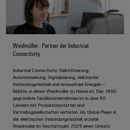
IN
Kabelkonfektionierung
zu
Offene
Leiterplattenklemmen
erlebbar
Weidmüller
Anschlusstechnologie
uns
Stellen
Vertrieb
werden.
Fast
für
Gehäusesysteme
Zahlen
DC-
Delivery
Promotionfahrzeug
Datencenter
Berufserfahrene
und
und
Microgrids
Service
Lösungen
Unternehmen
-
und
Fakten
Produkte
u-
komponenten
Distribution
Für
für
Weidmüller - Partner der Industrial
Unser
OS
Karriere
Beratung
Rechenzentren
Kabeleinführungssysteme
Studierende
Connectivity
Info
Vorstand
Edge
–
und
und
effizient,
für
Computing
digitale
Werkstudententätigkeiten
Nachhaltigkeit
zuverlässig,
-
unsere
Industrial Connectivity: Elektrifizierung,
Planung
skalierbar
Industrial
komponenten
Partner
Praktika
Automatisierung, Digitalisierung, elektrische
Weidmüller
5G
Energiespeicher
easyConnect
Verbindungstechnik und erneuerbare Energien –
Academy
Anschlussleitungen,
Vertrieb
Abschlussarbeiten
Lösungen
-
Märkte, in denen Weidmüller zu Hause ist. Das 1850
Single
Patchkabel
und
People
Ihre
gegründete Familienunternehmen ist in über 80
Großhandelssuche
Neuanfang
Produkte
Pair
und
&
Ländern mit Produktionsstätten und
für
Industrial
für
Ethernet
Kabel
Energiespeichersysteme
Vertriebsgesellschaften vertreten. Als Global Player in
Culture
Service
Studienabbrecher
(ESS)
der elektrischen Verbindungstechnik erzielte
SPS
Platform
News
Compliance
Weidmüller im Geschäftsjahr 2025 einen Umsatz
Energieübertragung
Offene
Systemverkabelung