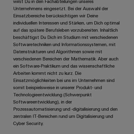
Unternehmensmeldungen
Technischer
wirst Du in den Fachabteilungen unseres
Verbindungslösungen
Systeme
Elektronikgehäuse
Unternehmens eingesetzt. Bei der Auswahl der
Support
für
Offene
Fachpressemeldungen
und
Geräte
Einsatzbereiche berücksichtigen wir Deine
Ausbildungs-
Blitz-
Lösungen
Umweltbezogene
individuellen Interessen und Stärken, um Dich optimal
Pressekontakt
Konventionelle
und
und
Produktkonformität
auf das spätere Berufsleben vorzubereiten. Inhaltlich
Energieerzeugung
Dezentrale
Studienplätze
Überspannungsschutz
beschäftigst Du Dich im Studium mit verschiedenen
Zukunftssicherheit
Automatisierung
Engineering
Softwaretechniken und Informationssystemen, mit
für
Unsere
PV
Daten
Datenstrukturen und Algorithmen sowie mit
bewährte
Energiemanagement-
Partner
Veranstaltungen
Generatoranschlusskasten
Energieerzeugung
verschiedenen Bereichen der Mathematik. Aber auch
Lösungen
Technische
ein Software-Praktikum und das wissenschaftliche
IIoT
Aktuelle
Maschinenbau
Feldbusverteiler
Produktkataloge
Arbeiten kommt nicht zu kurz. Die
IIoT
and
Termine
Lösungen
Einsatzmöglichkeiten bei uns im Unternehmen sind
&
Reparatur
für
Automation
somit beispielsweise in unserer Produkt- und
verschiedene
Workshops
Automation
und
Partner
Automatisierung
Segmente
Technologieentwicklung (Schwerpunkt
für
Software
Ersatzteile
Netzwerk
der
&
Softwareentwicklung), in der
Schulklassen
Maschinen
Software
Prozessautomatisierung und -digitalisierung und den
Industrial
Trainings
und
IIoT
zentralen IT-Bereichen rund um Digitalisierung und
Fabrikautomation
Analytics
und
and
Steuerungen
Cyber Security. ​
Webinare
Öl
Automation
Industrial
I/O-