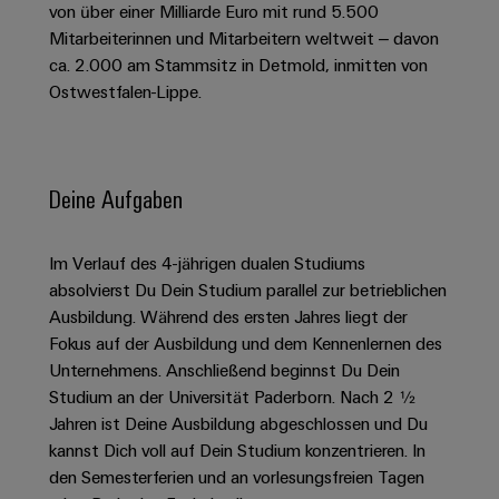
Schaltschrank-
Connectivity
von über einer Milliarde Euro mit rund 5.500
Messen
und
Stellen
&
Weidmüller
und
Mitarbeiterinnen und Mitarbeitern weltweit – davon
Consulting
-
für
Migrationslösungen
Welt
Feldebene
Newsletter
ca. 2.000 am Stammsitz in Detmold, inmitten von
verteilung
Studierende
Digitales
Anmeldung
Ostwestfalen-Lippe.
Serviceschnittstellen
Orange
Stabilität
Feldverdrahtung
Engineering
und
Mag
Verteilerboxen
Sicherheit
Smart
Für
|
Weidmüller
für
Kundenservice
Cabinet
moderne
Schülerinnen
Kundenmagazin
Configurator
Deine Aufgaben
Energienetze
Building
und
Webshop
Elektronik
Länder
PCB
Schüler
Gebäudeinfrastruktur
Smart
Im Verlauf des 4-jährigen dualen Studiums
Connector
Preisliste
Koppelrelais
Lösungen
Management
Metering
absolvierst Du Dein Studium parallel zur betrieblichen
Ausbildung
Services
für
&
Informationen
Kataloganforderung
Ausbildung. Während des ersten Jahres liegt der
die
Weidmüller
Halbleiterrelais
Duales
spezifischen
und
Akkreditiertes
Fokus auf der Ausbildung und dem Kennenlernen des
Configurator
Anforderungen
Studium
Zertifikate
Unternehmens. Anschließend beginnst Du Dein
Labor
Trennverstärker
in
Studium an der Universität Paderborn. Nach 2 ½
der
Workplace
und
Schülerpraktika
Jahren ist Deine Ausbildung abgeschlossen und Du
Gebäudeinfrastruktur
Solutions
Messumformer
kannst Dich voll auf Dein Studium konzentrieren. In
Presse
Support
Erfolgreiche
Gerätehersteller
den Semesterferien und an vorlesungsfreien Tagen
Stromversorgungen
Karrierewege
Innovative