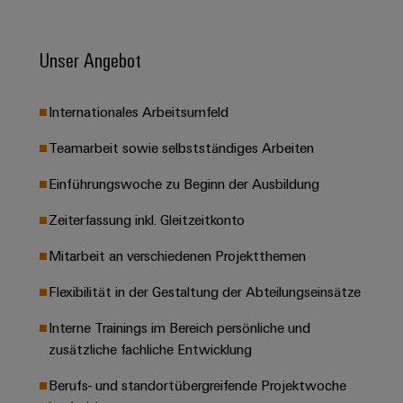
Leiterplattensteckverbinder
Schaltschrankbau
AI
Karriere auf
&
dem Kindel
Schienenfahrzeuge
Remote
Leiterplattenklemmen
Unser Angebot
Unser
Moderne
Access
neues
und
PCB
Distribution
&
digitale
Center in
Internationales Arbeitsumfeld
Connector
Lösungen
Thüringen
Cloud-
für
Services
Services
Teamarbeit sowie selbstständiges Arbeiten
klimafreundliche
Mobilitat
Original
Einführungswoche zu Beginn der Ausbildung
Industrial
im
Equipment
Bahnverkehr
Service
Zeiterfassung inkl. Gleitzeitkonto
Manufacturer
Platform
Schiffbau
(OEM)
easyConnect
Mitarbeit an verschiedenen Projektthemen
Umfassende
Verbindungslösungen
Flexibilität in der Gestaltung der Abteilungseinsätze
für
die
Werkstatt
maritime
Interne Trainings im Bereich persönliche und
Industrie
&
zusätzliche fachliche Entwicklung
Zubehör
Wasseraufbereitung
Berufs- und standortübergreifende Projektwoche
&