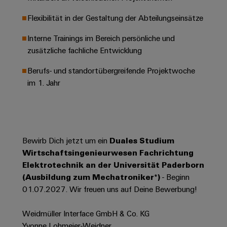
Werkzeuge
Abwasseraufbereitung
Flexibilität in der Gestaltung der Abteilungseinsätze
Automaten
Lösungen
für
Interne Trainings im Bereich persönliche und
die
Software
zusätzliche fachliche Entwicklung
Wasser-
und
Markierer
Berufs- und standortübergreifende Projektwoche
Abwasserindustrie
im 1. Jahr
Industriedrucker
Wasserstoff
Wasserstoff
Industrieleuchte
als
Schlüsseltechnologie
Cabinet
für
Bewirb Dich jetzt um ein
Duales Studium
die
Infrastructure
Energiewende
Wirtschaftsingenieurwesen Fachrichtung
Elektrotechnik an der Universität Paderborn
Windenergie
(Ausbildung zum Mechatroniker*)
- Beginn
Assemblierungsservice
Effizienter
01.07.2027. Wir freuen uns auf Deine Bewerbung!
Betrieb
von
Bestückte
Windparks
Weidmüller Interface GmbH & Co. KG
Klemmenleisten
Yvonne Lohmeier-Weidner