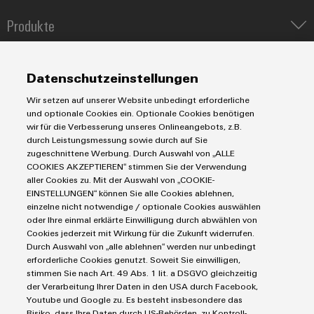
Produkte
IIoT & Automation Software
Lösungen & Technologien
Industriedrucker
Datenschutzeinstellungen
Koppelrelais
Automatisierung
Wir setzen auf unserer Website unbedingt erforderliche
Leiterplattensteckverbinder und Leiterplattenklemmen
Service
Industrial IoT
und optionale Cookies ein. Optionale Cookies benötigen
Markierungssysteme
wir für die Verbesserung unseres Onlineangebots, z.B.
Industrial Security
Connectivity Consulting
durch Leistungsmessung sowie durch auf Sie
Reihenklemmen
Single Pair Ethernet
Industrien
eShop / Digitale Bestellmöglichkeiten
zugeschnittene Werbung. Durch Auswahl von „ALLE
Stromversorgungen
COOKIES AKZEPTIEREN“ stimmen Sie der Verwendung
Smart Metering
Engineering-Daten
Datencenter
aller Cookies zu. Mit der Auswahl von „COOKIE-
SNAP IN Anschlusstechnologie
PCB Connector Services
EINSTELLUNGEN“ können Sie alle Cookies ablehnen,
AGB
Gerätehersteller
Workplace Solutions
einzelne nicht notwendige / optionale Cookies auswählen
Support Center
Impressum
Maschinenbau
oder Ihre einmal erklärte Einwilligung durch abwählen von
Technische Produktkataloge
Einkaufs- /Lieferanteninformationen
Cookies jederzeit mit Wirkung für die Zukunft widerrufen.
Photovoltaik
Durch Auswahl von „alle ablehnen“ werden nur unbedingt
Weidmüller Configurator
Datenschutzerklärung
Wasserstoff
erforderliche Cookies genutzt. Soweit Sie einwilligen,
Cookie Richtlinie
Weidmüller Industry Match
stimmen Sie nach Art. 49 Abs. 1 lit. a DSGVO gleichzeitig
der Verarbeitung Ihrer Daten in den USA durch Facebook,
Cookie Einstellungen
Windenergie
Youtube und Google zu. Es besteht insbesondere das
Risiko, dass Ihre Daten durch US-Behörden, zu Kontroll-