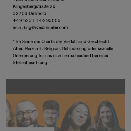
Modifizierte
Klingenbergstraße 26
und
32758 Detmold
+49 5231 14-293559
bestückte
recruiting@weidmueller.com
Gehäuse
Kundenspezifische
* Im Sinne der Charta der Vielfalt sind Geschlecht,
Kabelkonfektionierung
Alter, Herkunft, Religion, Behinderung oder sexuelle
Orientierung für uns nicht entscheidend bei einer
Stellenbesetzung.
Produktinnovationen
Praxisnahe
Verbindungen für
Ihre Industrie.
Unsere Neuheiten
im Bereich
Industrial
Connectivity.