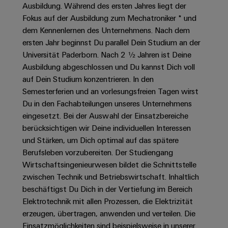
Unternehmensmeldungen
Technischer
Ausbildung. Während des ersten Jahres liegt der
Verbindungslösungen
Systeme
Elektronikgehäuse
Support
für
Offene
Fokus auf der Ausbildung zum Mechatroniker * und
Fachpressemeldungen
und
Geräte
dem Kennenlernen des Unternehmens. Nach dem
Ausbildungs-
Blitz-
Lösungen
Umweltbezogene
ersten Jahr beginnst Du parallel Dein Studium an der
Pressekontakt
Konventionelle
und
und
Produktkonformität
Universität Paderborn. Nach 2 ½ Jahren ist Deine
Energieerzeugung
Dezentrale
Studienplätze
Überspannungsschutz
Ausbildung abgeschlossen und Du kannst Dich voll
Zukunftssicherheit
Automatisierung
Engineering
auf Dein Studium konzentrieren. In den
für
Unsere
PV
Daten
bewährte
Semesterferien und an vorlesungsfreien Tagen wirst
Energiemanagement-
Partner
Veranstaltungen
Generatoranschlusskasten
Energieerzeugung
Du in den Fachabteilungen unseres Unternehmens
Lösungen
Technische
eingesetzt. Bei der Auswahl der Einsatzbereiche
IIoT
Aktuelle
Maschinenbau
Feldbusverteiler
Produktkataloge
IIoT
berücksichtigen wir Deine individuellen Interessen
and
Termine
Lösungen
&
Reparatur
und Stärken, um Dich optimal auf das spätere
für
Automation
verschiedene
Workshops
Berufsleben vorzubereiten. Der Studiengang
Automation
und
Partner
Automatisierung
Segmente
Wirtschaftsingenieurwesen bildet die Schnittstelle
für
Software
Ersatzteile
Netzwerk
der
&
zwischen Technik und Betriebswirtschaft. Inhaltlich
Schulklassen
Maschinen
Software
Industrial
Trainings
und
beschäftigst Du Dich in der Vertiefung im Bereich
IIoT
Fabrikautomation
Analytics
und
Elektrotechnik mit allen Prozessen, die Elektrizität
and
Steuerungen
erzeugen, übertragen, anwenden und verteilen. Die
Webinare
Öl
Automation
Industrial
I/O-
Einsatzmöglichkeiten sind beispielsweise in unserer