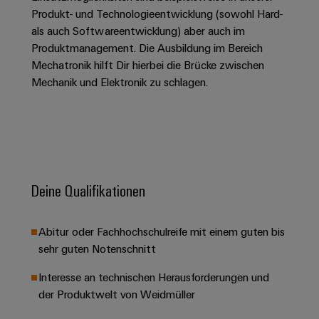
&
Solution
Automation
PSIRT
Produkt- und Technologieentwicklung (sowohl Hard-
Systeme
Gas
Partner
als auch Softwareentwicklung) aber auch im
Sicherer
finden
Stellenbörse
Industrial
Industrial
Produktmanagement. Die Ausbildung im Bereich
Betrieb
IoT
Ethernet
Digitale
Mechatronik hilft Dir hierbei die Brücke zwischen
mit
Solution
vernetzten
Mechanik und Elektronik zu schlagen.
Bestellmöglichkeiten
Partner
Industrial
Lösungen
Touch-
für
-
Security
Panels
eShop
die
Systemintegratoren
Prozessindustrie
Industrial
Engineering-
OCI-
Service
Photovoltaik
und
Schnittstelle
Platform
Mehr
Visualisierungstools
Messen
Chancen in der
Deine Qualifikationen
Ressourceneffizienz
EDI-
easyConnect
&
Entwicklung
durch
Energiemessung
Schnittstelle
Spannende Aufgabe
Events
Sonnenenergie
EZA-
in unseren
und
Abitur oder Fachhochschulreife mit einem guten bis
Entwicklungsbereic
Regler
Schaltschrankbau
Smart
Globale
sehr guten Notenschnitt
ALLE
Lösungen
Metering
Messen
SERVICES
für
Interesse an technischen Herausforderungen und
&
die
Weidmüller
der Produktwelt von Weidmüller
Gerätehersteller
Events
Herausforderungen
Industrial
im