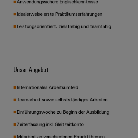
Anwendungssichere Englischkenntnisse
Leiterplattensteckverbinder
Schaltschrankbau
AI
Karriere auf
&
Idealerweise erste Praktikumserfahrungen
dem Kindel
Schienenfahrzeuge
Remote
Leiterplattenklemmen
Unser
Moderne
Access
Leistungsorientiert, zielstrebig und teamfähig
neues
und
PCB
Distribution
&
digitale
Center in
Connector
Lösungen
Thüringen
Cloud-
für
Services
Services
klimafreundliche
Mobilitat
Original
Industrial
im
Unser Angebot
Equipment
Bahnverkehr
Service
Manufacturer
Platform
Schiffbau
(OEM)
easyConnect
Internationales Arbeitsumfeld
Umfassende
Verbindungslösungen
Teamarbeit sowie selbstständiges Arbeiten
für
die
Werkstatt
Einführungswoche zu Beginn der Ausbildung
maritime
Industrie
&
Zeiterfassung inkl. Gleitzeitkonto
Zubehör
Wasseraufbereitung
Mitarbeit an verschiedenen Projektthemen
&