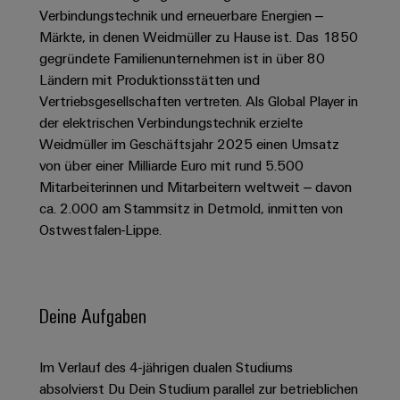
Schaltschrank-
Connectivity
Messen
und
Stellen
Verbindungstechnik und erneuerbare Energien –
&
Weidmüller
und
Consulting
-
Märkte, in denen Weidmüller zu Hause ist. Das 1850
für
Migrationslösungen
Welt
Feldebene
Newsletter
gegründete Familienunternehmen ist in über 80
verteilung
Studierende
Digitales
Anmeldung
Serviceschnittstellen
Ländern mit Produktionsstätten und
Orange
Stabilität
Feldverdrahtung
Engineering
und
Vertriebsgesellschaften vertreten. Als Global Player in
Mag
Verteilerboxen
Sicherheit
Smart
der elektrischen Verbindungstechnik erzielte
Für
|
Weidmüller
für
Kundenservice
Weidmüller im Geschäftsjahr 2025 einen Umsatz
Cabinet
moderne
Schülerinnen
Kundenmagazin
Configurator
von über einer Milliarde Euro mit rund 5.500
Energienetze
Building
und
Webshop
Elektronik
Mitarbeiterinnen und Mitarbeitern weltweit – davon
Länder
PCB
Schüler
Gebäudeinfrastruktur
Smart
ca. 2.000 am Stammsitz in Detmold, inmitten von
Connector
Preisliste
Koppelrelais
Lösungen
Management
Metering
Ostwestfalen-Lippe.
Ausbildung
Services
für
&
Informationen
Kataloganforderung
die
Weidmüller
Halbleiterrelais
Duales
spezifischen
und
Akkreditiertes
Configurator
Anforderungen
Studium
Zertifikate
Labor
Trennverstärker
in
Deine Aufgaben
der
Workplace
und
Schülerpraktika
Gebäudeinfrastruktur
Solutions
Messumformer
Presse
Support
Im Verlauf des 4-jährigen dualen Studiums
Erfolgreiche
Gerätehersteller
Stromversorgungen
absolvierst Du Dein Studium parallel zur betrieblichen
Karrierewege
Innovative