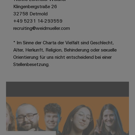
Modifizierte
Klingenbergstraße 26
und
32758 Detmold
+49 5231 14-293559
bestückte
recruiting@weidmueller.com
Gehäuse
Kundenspezifische
* Im Sinne der Charta der Vielfalt sind Geschlecht,
Kabelkonfektionierung
Alter, Herkunft, Religion, Behinderung oder sexuelle
Orientierung für uns nicht entscheidend bei einer
Stellenbesetzung.
Produktinnovationen
Praxisnahe
Verbindungen für
Ihre Industrie.
Unsere Neuheiten
im Bereich
Industrial
Connectivity.