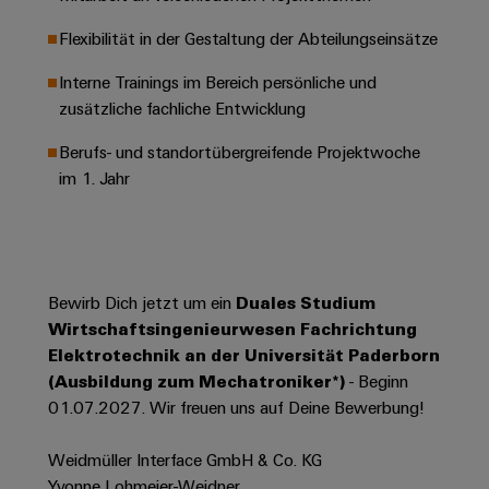
Werkzeuge
Abwasseraufbereitung
Flexibilität in der Gestaltung der Abteilungseinsätze
Automaten
Lösungen
für
Interne Trainings im Bereich persönliche und
die
Software
zusätzliche fachliche Entwicklung
Wasser-
und
Markierer
Berufs- und standortübergreifende Projektwoche
Abwasserindustrie
im 1. Jahr
Industriedrucker
Wasserstoff
Wasserstoff
Industrieleuchte
als
Schlüsseltechnologie
Cabinet
für
Bewirb Dich jetzt um ein
Duales Studium
die
Infrastructure
Energiewende
Wirtschaftsingenieurwesen Fachrichtung
Elektrotechnik an der Universität Paderborn
Windenergie
(Ausbildung zum Mechatroniker*)
- Beginn
Assemblierungsservice
Effizienter
01.07.2027. Wir freuen uns auf Deine Bewerbung!
Betrieb
von
Bestückte
Windparks
Weidmüller Interface GmbH & Co. KG
Klemmenleisten
Yvonne Lohmeier-Weidner