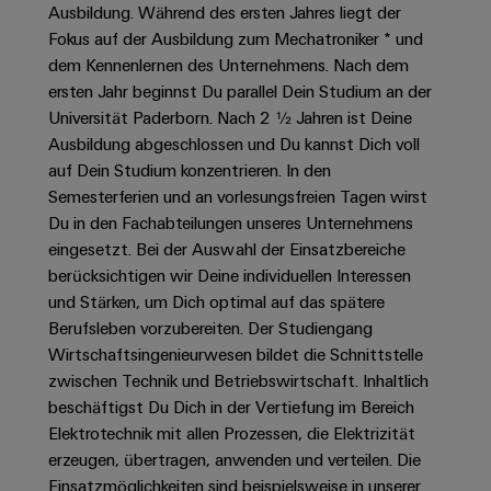
Unternehmensmeldungen
Technischer
Ausbildung. Während des ersten Jahres liegt der
Verbindungslösungen
Systeme
Elektronikgehäuse
Support
für
Offene
Fokus auf der Ausbildung zum Mechatroniker * und
Fachpressemeldungen
und
Geräte
dem Kennenlernen des Unternehmens. Nach dem
Ausbildungs-
Blitz-
Lösungen
Umweltbezogene
ersten Jahr beginnst Du parallel Dein Studium an der
Pressekontakt
Konventionelle
und
und
Produktkonformität
Universität Paderborn. Nach 2 ½ Jahren ist Deine
Energieerzeugung
Dezentrale
Studienplätze
Überspannungsschutz
Ausbildung abgeschlossen und Du kannst Dich voll
Zukunftssicherheit
Automatisierung
Engineering
auf Dein Studium konzentrieren. In den
für
Unsere
PV
Daten
bewährte
Semesterferien und an vorlesungsfreien Tagen wirst
Energiemanagement-
Partner
Veranstaltungen
Generatoranschlusskasten
Energieerzeugung
Du in den Fachabteilungen unseres Unternehmens
Lösungen
Technische
eingesetzt. Bei der Auswahl der Einsatzbereiche
IIoT
Aktuelle
Maschinenbau
Feldbusverteiler
Produktkataloge
IIoT
berücksichtigen wir Deine individuellen Interessen
and
Termine
Lösungen
&
Reparatur
und Stärken, um Dich optimal auf das spätere
für
Automation
verschiedene
Workshops
Berufsleben vorzubereiten. Der Studiengang
Automation
und
Partner
Automatisierung
Segmente
Wirtschaftsingenieurwesen bildet die Schnittstelle
für
Software
Ersatzteile
Netzwerk
der
&
zwischen Technik und Betriebswirtschaft. Inhaltlich
Schulklassen
Maschinen
Software
Industrial
Trainings
und
beschäftigst Du Dich in der Vertiefung im Bereich
IIoT
Fabrikautomation
Analytics
und
Elektrotechnik mit allen Prozessen, die Elektrizität
and
Steuerungen
erzeugen, übertragen, anwenden und verteilen. Die
Webinare
Öl
Automation
Industrial
I/O-
Einsatzmöglichkeiten sind beispielsweise in unserer