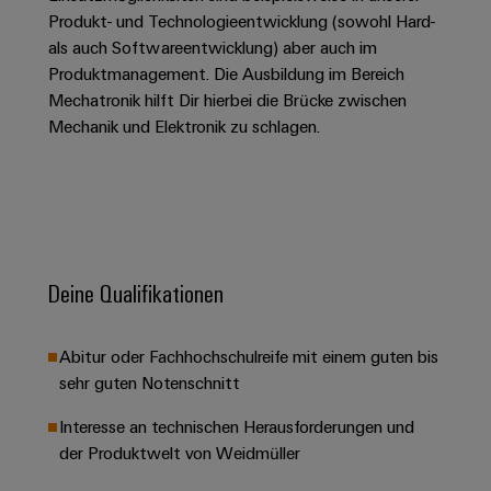
&
Solution
Automation
PSIRT
Produkt- und Technologieentwicklung (sowohl Hard-
Systeme
Gas
Partner
als auch Softwareentwicklung) aber auch im
Sicherer
finden
Stellenbörse
Industrial
Industrial
Produktmanagement. Die Ausbildung im Bereich
Betrieb
IoT
Ethernet
Digitale
Mechatronik hilft Dir hierbei die Brücke zwischen
mit
Solution
vernetzten
Mechanik und Elektronik zu schlagen.
Bestellmöglichkeiten
Partner
Industrial
Lösungen
Touch-
für
-
Security
Panels
eShop
die
Systemintegratoren
Prozessindustrie
Industrial
Engineering-
OCI-
Service
Photovoltaik
und
Schnittstelle
Platform
Mehr
Visualisierungstools
Messen
Chancen in der
Deine Qualifikationen
Ressourceneffizienz
EDI-
easyConnect
&
Entwicklung
durch
Energiemessung
Schnittstelle
Spannende Aufgabe
Events
Sonnenenergie
EZA-
in unseren
und
Abitur oder Fachhochschulreife mit einem guten bis
Entwicklungsbereic
Regler
Schaltschrankbau
Smart
Globale
sehr guten Notenschnitt
ALLE
Lösungen
Metering
Messen
SERVICES
für
Interesse an technischen Herausforderungen und
&
die
Weidmüller
der Produktwelt von Weidmüller
Gerätehersteller
Events
Herausforderungen
Industrial
im