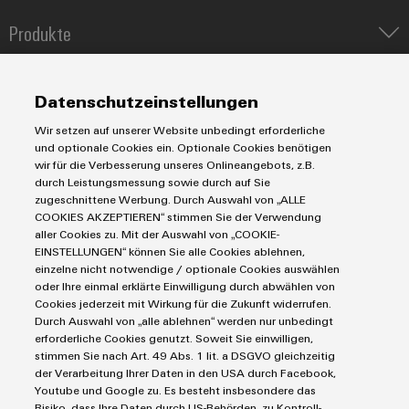
Produkte
IIoT & Automation Software
Lösungen & Technologien
Industriedrucker
Datenschutzeinstellungen
Koppelrelais
Automatisierung
Wir setzen auf unserer Website unbedingt erforderliche
Leiterplattensteckverbinder und Leiterplattenklemmen
Service
Industrial IoT
und optionale Cookies ein. Optionale Cookies benötigen
Markierungssysteme
wir für die Verbesserung unseres Onlineangebots, z.B.
Industrial Security
Connectivity Consulting
durch Leistungsmessung sowie durch auf Sie
Reihenklemmen
Single Pair Ethernet
Industrien
eShop / Digitale Bestellmöglichkeiten
zugeschnittene Werbung. Durch Auswahl von „ALLE
Stromversorgungen
COOKIES AKZEPTIEREN“ stimmen Sie der Verwendung
Smart Metering
Engineering-Daten
Datencenter
aller Cookies zu. Mit der Auswahl von „COOKIE-
SNAP IN Anschlusstechnologie
PCB Connector Services
EINSTELLUNGEN“ können Sie alle Cookies ablehnen,
AGB
Gerätehersteller
Workplace Solutions
einzelne nicht notwendige / optionale Cookies auswählen
Support Center
Impressum
Maschinenbau
oder Ihre einmal erklärte Einwilligung durch abwählen von
Technische Produktkataloge
Einkaufs- /Lieferanteninformationen
Cookies jederzeit mit Wirkung für die Zukunft widerrufen.
Photovoltaik
Durch Auswahl von „alle ablehnen“ werden nur unbedingt
Weidmüller Configurator
Datenschutzerklärung
Wasserstoff
erforderliche Cookies genutzt. Soweit Sie einwilligen,
Cookie Richtlinie
Weidmüller Industry Match
stimmen Sie nach Art. 49 Abs. 1 lit. a DSGVO gleichzeitig
der Verarbeitung Ihrer Daten in den USA durch Facebook,
Cookie Einstellungen
Windenergie
Youtube und Google zu. Es besteht insbesondere das
Risiko, dass Ihre Daten durch US-Behörden, zu Kontroll-