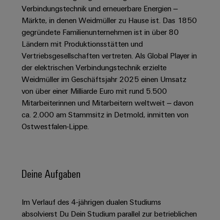
Schaltschrank-
Connectivity
Messen
und
Stellen
Verbindungstechnik und erneuerbare Energien –
&
Weidmüller
und
Consulting
-
Märkte, in denen Weidmüller zu Hause ist. Das 1850
für
Migrationslösungen
Welt
Feldebene
Newsletter
gegründete Familienunternehmen ist in über 80
verteilung
Studierende
Digitales
Anmeldung
Serviceschnittstellen
Ländern mit Produktionsstätten und
Orange
Stabilität
Feldverdrahtung
Engineering
und
Vertriebsgesellschaften vertreten. Als Global Player in
Mag
Verteilerboxen
Sicherheit
Smart
der elektrischen Verbindungstechnik erzielte
Für
|
Weidmüller
für
Kundenservice
Weidmüller im Geschäftsjahr 2025 einen Umsatz
Cabinet
moderne
Schülerinnen
Kundenmagazin
Configurator
von über einer Milliarde Euro mit rund 5.500
Energienetze
Building
und
Webshop
Elektronik
Mitarbeiterinnen und Mitarbeitern weltweit – davon
Länder
PCB
Schüler
Gebäudeinfrastruktur
Smart
ca. 2.000 am Stammsitz in Detmold, inmitten von
Connector
Preisliste
Koppelrelais
Lösungen
Management
Metering
Ostwestfalen-Lippe.
Ausbildung
Services
für
&
Informationen
Kataloganforderung
die
Weidmüller
Halbleiterrelais
Duales
spezifischen
und
Akkreditiertes
Configurator
Anforderungen
Studium
Zertifikate
Labor
Trennverstärker
in
Deine Aufgaben
der
Workplace
und
Schülerpraktika
Gebäudeinfrastruktur
Solutions
Messumformer
Presse
Support
Im Verlauf des 4-jährigen dualen Studiums
Erfolgreiche
Gerätehersteller
Stromversorgungen
absolvierst Du Dein Studium parallel zur betrieblichen
Karrierewege
Innovative