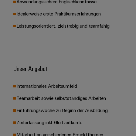
Anwendungssichere Englischkenntnisse
Leiterplattensteckverbinder
Schaltschrankbau
AI
Karriere auf
&
Idealerweise erste Praktikumserfahrungen
dem Kindel
Schienenfahrzeuge
Remote
Leiterplattenklemmen
Unser
Moderne
Access
Leistungsorientiert, zielstrebig und teamfähig
neues
und
PCB
Distribution
&
digitale
Center in
Connector
Lösungen
Thüringen
Cloud-
für
Services
Services
klimafreundliche
Mobilitat
Original
Industrial
im
Unser Angebot
Equipment
Bahnverkehr
Service
Manufacturer
Platform
Schiffbau
(OEM)
easyConnect
Internationales Arbeitsumfeld
Umfassende
Verbindungslösungen
Teamarbeit sowie selbstständiges Arbeiten
für
die
Werkstatt
Einführungswoche zu Beginn der Ausbildung
maritime
Industrie
&
Zeiterfassung inkl. Gleitzeitkonto
Zubehör
Wasseraufbereitung
Mitarbeit an verschiedenen Projektthemen
&