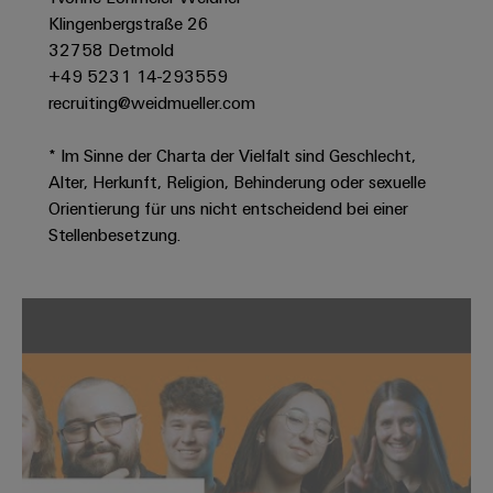
Modifizierte
Klingenbergstraße 26
und
32758 Detmold
+49 5231 14-293559
bestückte
recruiting@weidmueller.com
Gehäuse
Kundenspezifische
* Im Sinne der Charta der Vielfalt sind Geschlecht,
Kabelkonfektionierung
Alter, Herkunft, Religion, Behinderung oder sexuelle
Orientierung für uns nicht entscheidend bei einer
Stellenbesetzung.
Produktinnovationen
Praxisnahe
Verbindungen für
Ihre Industrie.
Unsere Neuheiten
im Bereich
Industrial
Connectivity.