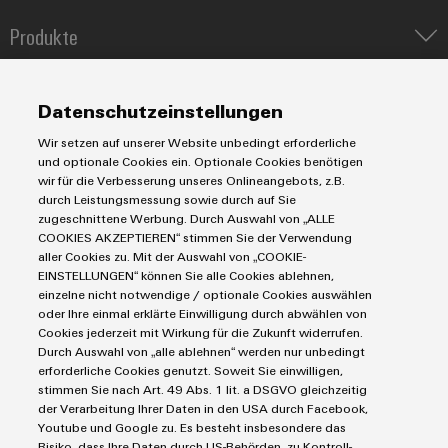
Produkte
IIoT & Automation Software
Lösungen & Technologien
Industriedrucker
Datenschutzeinstellungen
Koppelrelais
Automatisierung
Wir setzen auf unserer Website unbedingt erforderliche
Leiterplattensteckverbinder und Leiterplattenklemmen
Service
Industrial IoT
und optionale Cookies ein. Optionale Cookies benötigen
Markierungssysteme
wir für die Verbesserung unseres Onlineangebots, z.B.
Industrial Security
Connectivity Consulting
durch Leistungsmessung sowie durch auf Sie
Reihenklemmen
Single Pair Ethernet
Industrien
eShop / Digitale Bestellmöglichkeiten
zugeschnittene Werbung. Durch Auswahl von „ALLE
Stromversorgungen
COOKIES AKZEPTIEREN“ stimmen Sie der Verwendung
Smart Metering
Engineering-Daten
Datencenter
aller Cookies zu. Mit der Auswahl von „COOKIE-
SNAP IN Anschlusstechnologie
PCB Connector Services
EINSTELLUNGEN“ können Sie alle Cookies ablehnen,
AGB
Gerätehersteller
Workplace Solutions
einzelne nicht notwendige / optionale Cookies auswählen
Support Center
Impressum
Maschinenbau
oder Ihre einmal erklärte Einwilligung durch abwählen von
Technische Produktkataloge
Einkaufs- /Lieferanteninformationen
Cookies jederzeit mit Wirkung für die Zukunft widerrufen.
Photovoltaik
Durch Auswahl von „alle ablehnen“ werden nur unbedingt
Weidmüller Configurator
Datenschutzerklärung
Wasserstoff
erforderliche Cookies genutzt. Soweit Sie einwilligen,
Cookie Richtlinie
Weidmüller Industry Match
stimmen Sie nach Art. 49 Abs. 1 lit. a DSGVO gleichzeitig
der Verarbeitung Ihrer Daten in den USA durch Facebook,
Cookie Einstellungen
Windenergie
Youtube und Google zu. Es besteht insbesondere das
Risiko, dass Ihre Daten durch US-Behörden, zu Kontroll-