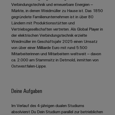
Schaltschrank-
Connectivity
Messen
und
Stellen
Verbindungstechnik und erneuerbare Energien –
&
Weidmüller
und
Consulting
-
Märkte, in denen Weidmüller zu Hause ist. Das 1850
für
Migrationslösungen
Welt
Feldebene
Newsletter
gegründete Familienunternehmen ist in über 80
verteilung
Studierende
Digitales
Anmeldung
Serviceschnittstellen
Ländern mit Produktionsstätten und
Orange
Stabilität
Feldverdrahtung
Engineering
und
Vertriebsgesellschaften vertreten. Als Global Player in
Mag
Verteilerboxen
Sicherheit
Smart
der elektrischen Verbindungstechnik erzielte
Für
|
Weidmüller
für
Kundenservice
Weidmüller im Geschäftsjahr 2025 einen Umsatz
Cabinet
moderne
Schülerinnen
Kundenmagazin
Configurator
von über einer Milliarde Euro mit rund 5.500
Energienetze
Building
und
Webshop
Elektronik
Mitarbeiterinnen und Mitarbeitern weltweit – davon
Länder
PCB
Schüler
Gebäudeinfrastruktur
Smart
ca. 2.000 am Stammsitz in Detmold, inmitten von
Connector
Preisliste
Koppelrelais
Lösungen
Management
Metering
Ostwestfalen-Lippe.
Ausbildung
Services
für
&
Informationen
Kataloganforderung
die
Weidmüller
Halbleiterrelais
Duales
spezifischen
und
Akkreditiertes
Configurator
Anforderungen
Studium
Zertifikate
Labor
Trennverstärker
in
Deine Aufgaben
der
Workplace
und
Schülerpraktika
Gebäudeinfrastruktur
Solutions
Messumformer
Presse
Support
Im Verlauf des 4-jährigen dualen Studiums
Erfolgreiche
Gerätehersteller
Stromversorgungen
absolvierst Du Dein Studium parallel zur betrieblichen
Karrierewege
Innovative