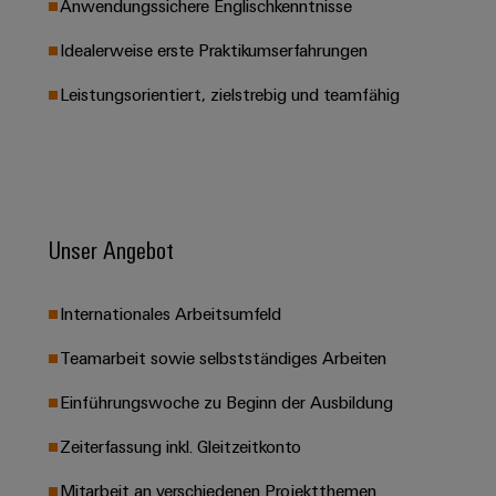
Anwendungssichere Englischkenntnisse
Leiterplattensteckverbinder
Schaltschrankbau
AI
Karriere auf
&
Idealerweise erste Praktikumserfahrungen
dem Kindel
Schienenfahrzeuge
Remote
Leiterplattenklemmen
Unser
Moderne
Access
Leistungsorientiert, zielstrebig und teamfähig
neues
und
PCB
Distribution
&
digitale
Center in
Connector
Lösungen
Thüringen
Cloud-
für
Services
Services
klimafreundliche
Mobilitat
Original
Industrial
im
Unser Angebot
Equipment
Bahnverkehr
Service
Manufacturer
Platform
Schiffbau
(OEM)
easyConnect
Internationales Arbeitsumfeld
Umfassende
Verbindungslösungen
Teamarbeit sowie selbstständiges Arbeiten
für
die
Werkstatt
Einführungswoche zu Beginn der Ausbildung
maritime
Industrie
&
Zeiterfassung inkl. Gleitzeitkonto
Zubehör
Wasseraufbereitung
Mitarbeit an verschiedenen Projektthemen
&