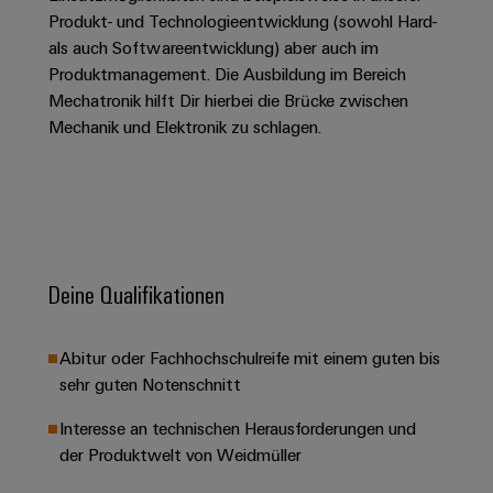
&
Solution
Automation
PSIRT
Produkt- und Technologieentwicklung (sowohl Hard-
Systeme
Gas
Partner
als auch Softwareentwicklung) aber auch im
Sicherer
finden
Stellenbörse
Industrial
Industrial
Produktmanagement. Die Ausbildung im Bereich
Betrieb
IoT
Ethernet
Digitale
Mechatronik hilft Dir hierbei die Brücke zwischen
mit
Solution
vernetzten
Mechanik und Elektronik zu schlagen.
Bestellmöglichkeiten
Partner
Industrial
Lösungen
Touch-
für
-
Security
Panels
eShop
die
Systemintegratoren
Prozessindustrie
Industrial
Engineering-
OCI-
Service
Photovoltaik
und
Schnittstelle
Platform
Mehr
Visualisierungstools
Messen
Chancen in der
Deine Qualifikationen
Ressourceneffizienz
EDI-
easyConnect
&
Entwicklung
durch
Energiemessung
Schnittstelle
Spannende Aufgabe
Events
Sonnenenergie
EZA-
in unseren
und
Abitur oder Fachhochschulreife mit einem guten bis
Entwicklungsbereic
Regler
Schaltschrankbau
Smart
Globale
sehr guten Notenschnitt
ALLE
Lösungen
Metering
Messen
SERVICES
für
Interesse an technischen Herausforderungen und
&
die
Weidmüller
der Produktwelt von Weidmüller
Gerätehersteller
Events
Herausforderungen
Industrial
im