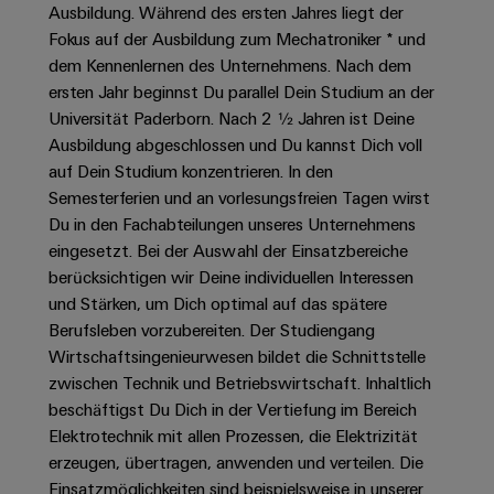
Unternehmensmeldungen
Technischer
Ausbildung. Während des ersten Jahres liegt der
Verbindungslösungen
Systeme
Elektronikgehäuse
Support
für
Offene
Fokus auf der Ausbildung zum Mechatroniker * und
Fachpressemeldungen
und
Geräte
dem Kennenlernen des Unternehmens. Nach dem
Ausbildungs-
Blitz-
Lösungen
Umweltbezogene
ersten Jahr beginnst Du parallel Dein Studium an der
Pressekontakt
Konventionelle
und
und
Produktkonformität
Universität Paderborn. Nach 2 ½ Jahren ist Deine
Energieerzeugung
Dezentrale
Studienplätze
Überspannungsschutz
Ausbildung abgeschlossen und Du kannst Dich voll
Zukunftssicherheit
Automatisierung
Engineering
auf Dein Studium konzentrieren. In den
für
Unsere
PV
Daten
bewährte
Semesterferien und an vorlesungsfreien Tagen wirst
Energiemanagement-
Partner
Veranstaltungen
Generatoranschlusskasten
Energieerzeugung
Du in den Fachabteilungen unseres Unternehmens
Lösungen
Technische
eingesetzt. Bei der Auswahl der Einsatzbereiche
IIoT
Aktuelle
Maschinenbau
Feldbusverteiler
Produktkataloge
IIoT
berücksichtigen wir Deine individuellen Interessen
and
Termine
Lösungen
&
Reparatur
und Stärken, um Dich optimal auf das spätere
für
Automation
verschiedene
Workshops
Berufsleben vorzubereiten. Der Studiengang
Automation
und
Partner
Automatisierung
Segmente
Wirtschaftsingenieurwesen bildet die Schnittstelle
für
Software
Ersatzteile
Netzwerk
der
&
zwischen Technik und Betriebswirtschaft. Inhaltlich
Schulklassen
Maschinen
Software
Industrial
Trainings
und
beschäftigst Du Dich in der Vertiefung im Bereich
IIoT
Fabrikautomation
Analytics
und
Elektrotechnik mit allen Prozessen, die Elektrizität
and
Steuerungen
erzeugen, übertragen, anwenden und verteilen. Die
Webinare
Öl
Automation
Industrial
I/O-
Einsatzmöglichkeiten sind beispielsweise in unserer