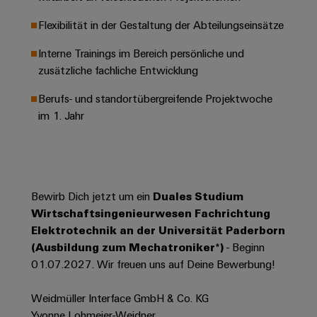
Werkzeuge
Abwasseraufbereitung
Flexibilität in der Gestaltung der Abteilungseinsätze
Automaten
Lösungen
für
Interne Trainings im Bereich persönliche und
die
Software
zusätzliche fachliche Entwicklung
Wasser-
und
Markierer
Berufs- und standortübergreifende Projektwoche
Abwasserindustrie
im 1. Jahr
Industriedrucker
Wasserstoff
Wasserstoff
Industrieleuchte
als
Schlüsseltechnologie
Cabinet
für
Bewirb Dich jetzt um ein
Duales Studium
die
Infrastructure
Energiewende
Wirtschaftsingenieurwesen Fachrichtung
Elektrotechnik an der Universität Paderborn
Windenergie
(Ausbildung zum Mechatroniker*)
- Beginn
Assemblierungsservice
Effizienter
01.07.2027. Wir freuen uns auf Deine Bewerbung!
Betrieb
von
Bestückte
Windparks
Weidmüller Interface GmbH & Co. KG
Klemmenleisten
Yvonne Lohmeier-Weidner