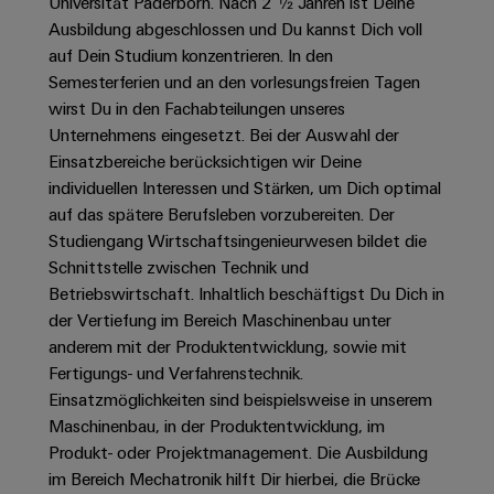
Unternehmensmeldungen
Universität Paderborn. Nach 2 ½ Jahren ist Deine
Technischer
Verbindungslösungen
Systeme
Ausbildung abgeschlossen und Du kannst Dich voll
Elektronikgehäuse
Support
für
Offene
Fachpressemeldungen
und
auf Dein Studium konzentrieren. In den
Geräte
Ausbildungs-
Blitz-
Lösungen
Umweltbezogene
Semesterferien und an den vorlesungsfreien Tagen
Pressekontakt
Konventionelle
und
und
Produktkonformität
wirst Du in den Fachabteilungen unseres
Energieerzeugung
Dezentrale
Studienplätze
Überspannungsschutz
Unternehmens eingesetzt. Bei der Auswahl der
Zukunftssicherheit
Automatisierung
Engineering
Einsatzbereiche berücksichtigen wir Deine
für
Unsere
PV
Daten
individuellen Interessen und Stärken, um Dich optimal
bewährte
Energiemanagement-
Partner
Veranstaltungen
Generatoranschlusskasten
auf das spätere Berufsleben vorzubereiten. Der
Energieerzeugung
Lösungen
Technische
Studiengang Wirtschaftsingenieurwesen bildet die
IIoT
Aktuelle
Maschinenbau
Feldbusverteiler
Produktkataloge
Schnittstelle zwischen Technik und
IIoT
and
Termine
Lösungen
Betriebswirtschaft. Inhaltlich beschäftigst Du Dich in
&
Reparatur
für
Automation
der Vertiefung im Bereich Maschinenbau unter
verschiedene
Workshops
Automation
und
Partner
Automatisierung
Segmente
anderem mit der Produktentwicklung, sowie mit
für
Software
Ersatzteile
Netzwerk
der
&
Fertigungs- und Verfahrenstechnik.
Schulklassen
Maschinen
Software
Einsatzmöglichkeiten sind beispielsweise in unserem
Industrial
Trainings
und
IIoT
Maschinenbau, in der Produktentwicklung, im
Fabrikautomation
Analytics
und
and
Steuerungen
Produkt- oder Projektmanagement. Die Ausbildung
Webinare
Öl
Automation
im Bereich Mechatronik hilft Dir hierbei, die Brücke
Industrial
I/O-