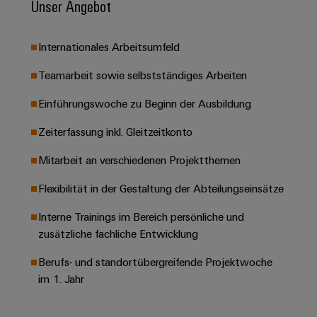
Unser Angebot
Leiterplattensteckverbinder
Schaltschrankbau
AI
Karriere auf
&
dem Kindel
Schienenfahrzeuge
Remote
Leiterplattenklemmen
Internationales Arbeitsumfeld
Unser
Moderne
Access
neues
und
PCB
Distribution
Teamarbeit sowie selbstständiges Arbeiten
&
digitale
Center in
Connector
Lösungen
Thüringen
Cloud-
Einführungswoche zu Beginn der Ausbildung
für
Services
Services
klimafreundliche
Zeiterfassung inkl. Gleitzeitkonto
Mobilitat
Original
Industrial
im
Equipment
Mitarbeit an verschiedenen Projektthemen
Bahnverkehr
Service
Manufacturer
Platform
Schiffbau
Flexibilität in der Gestaltung der Abteilungseinsätze
(OEM)
easyConnect
Umfassende
Interne Trainings im Bereich persönliche und
Verbindungslösungen
für
zusätzliche fachliche Entwicklung
die
Werkstatt
maritime
Berufs- und standortübergreifende Projektwoche
Industrie
&
im 1. Jahr
Zubehör
Wasseraufbereitung
&