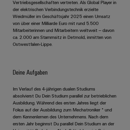
Schaltschrank-
Vertriebsgesellschaften vertreten. Als Global Player in
Connectivity
Messen
und
Stellen
&
Weidmüller
und
der elektrischen Verbindungstechnik erzielte
Consulting
-
für
Migrationslösungen
Welt
Feldebene
Newsletter
Weidmüller im Geschäftsjahr 2025 einen Umsatz
verteilung
Studierende
Digitales
von über einer Milliarde Euro mit rund 5.500
Anmeldung
Serviceschnittstellen
Orange
Stabilität
Feldverdrahtung
Engineering
Mitarbeiterinnen und Mitarbeitern weltweit – davon
und
Mag
ca. 2.000 am Stammsitz in Detmold, inmitten von
Verteilerboxen
Sicherheit
Smart
Für
|
Weidmüller
für
Ostwestfalen-Lippe.
Kundenservice
Cabinet
moderne
Schülerinnen
Kundenmagazin
Configurator
Energienetze
Building
und
Webshop
Elektronik
Länder
PCB
Schüler
Gebäudeinfrastruktur
Smart
Connector
Preisliste
Deine Aufgaben
Koppelrelais
Lösungen
Management
Metering
Ausbildung
Services
für
&
Informationen
Kataloganforderung
die
Weidmüller
Halbleiterrelais
Duales
spezifischen
und
Im Verlauf des 4-jährigen dualen Studiums
Akkreditiertes
Configurator
Anforderungen
absolvierst Du Dein Studium parallel zur betrieblichen
Studium
Zertifikate
Labor
Trennverstärker
in
Ausbildung. Während des ersten Jahres liegt der
der
Workplace
und
Schülerpraktika
Fokus auf der Ausbildung zum Mechatroniker * und
Gebäudeinfrastruktur
Solutions
Messumformer
dem Kennenlernen des Unternehmens. Nach dem
Presse
Support
Erfolgreiche
Gerätehersteller
ersten Jahr beginnst Du parallel Dein Studium an der
Stromversorgungen
Karrierewege
Innovative