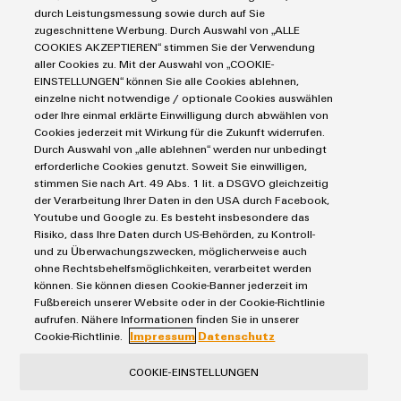
Industrial Security
Connectivity Consulting
durch Leistungsmessung sowie durch auf Sie
Reihenklemmen
Single Pair Ethernet
Industrien
eShop / Digitale Bestellmöglichkeiten
zugeschnittene Werbung. Durch Auswahl von „ALLE
Stromversorgungen
COOKIES AKZEPTIEREN“ stimmen Sie der Verwendung
Smart Metering
Engineering-Daten
Datencenter
aller Cookies zu. Mit der Auswahl von „COOKIE-
SNAP IN Anschlusstechnologie
PCB Connector Services
EINSTELLUNGEN“ können Sie alle Cookies ablehnen,
AGB
Gerätehersteller
Workplace Solutions
einzelne nicht notwendige / optionale Cookies auswählen
Support Center
Impressum
Maschinenbau
oder Ihre einmal erklärte Einwilligung durch abwählen von
Technische Produktkataloge
Einkaufs- /Lieferanteninformationen
Cookies jederzeit mit Wirkung für die Zukunft widerrufen.
Photovoltaik
Durch Auswahl von „alle ablehnen“ werden nur unbedingt
Weidmüller Configurator
Datenschutzerklärung
Wasserstoff
erforderliche Cookies genutzt. Soweit Sie einwilligen,
Cookie Richtlinie
Weidmüller Industry Match
stimmen Sie nach Art. 49 Abs. 1 lit. a DSGVO gleichzeitig
der Verarbeitung Ihrer Daten in den USA durch Facebook,
Cookie Einstellungen
Windenergie
Youtube und Google zu. Es besteht insbesondere das
Risiko, dass Ihre Daten durch US-Behörden, zu Kontroll-
Weidmüller GmbH & Co KG
und zu Überwachungszwecken, möglicherweise auch
ohne Rechtsbehelfsmöglichkeiten, verarbeitet werden
Klingenbergstraße 26
können. Sie können diesen Cookie-Banner jederzeit im
32758 Detmold
Fußbereich unserer Website oder in der Cookie-Richtlinie
aufrufen. Nähere Informationen finden Sie in unserer
Tel.: +49 5231 14-280
Cookie-Richtlinie.
Impressum
Datenschutz
Fax +49 5231 14-28116
COOKIE-EINSTELLUNGEN