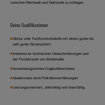
&
Solution
zwischen Mechanik und Elektronik zu schlagen.
Automation
PSIRT
Systeme
Gas
Partner
Sicherer
finden
Stellenbörse
Industrial
Industrial
Betrieb
IoT
Ethernet
Digitale
mit
Solution
Deine Qualifikationen
vernetzten
Bestellmöglichkeiten
Partner
Industrial
Lösungen
Touch-
für
-
Security
Panels
eShop
Abitur oder Fachhochschulreife mit einem guten bis
die
Systemintegratoren
Prozessindustrie
sehr guten Notenschnitt
Industrial
Engineering-
OCI-
Service
Photovoltaik
und
Schnittstelle
Interesse an technischen Herausforderungen und
Platform
Mehr
Visualisierungstools
Messen
der Produktwelt von Weidmüller
Chancen in der
Ressourceneffizienz
EDI-
easyConnect
&
Entwicklung
durch
Anwendungssichere Englischkenntnisse
Energiemessung
Schnittstelle
Spannende Aufgabe
Events
Sonnenenergie
EZA-
in unseren
und
Idealerweise erste Praktikumserfahrungen
Entwicklungsbereic
Regler
Schaltschrankbau
Smart
Globale
ALLE
Lösungen
Metering
Messen
SERVICES
Leistungsorientiert, zielstrebig und teamfähig
für
&
die
Weidmüller
Gerätehersteller
Events
Herausforderungen
Industrial
im