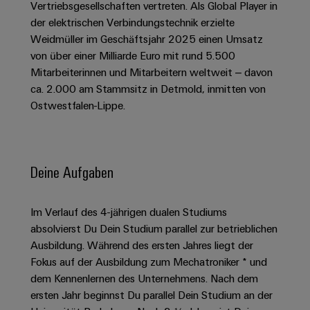
Schaltschrank-
Vertriebsgesellschaften vertreten. Als Global Player in
Connectivity
Messen
und
Stellen
&
Weidmüller
und
der elektrischen Verbindungstechnik erzielte
Consulting
-
für
Migrationslösungen
Welt
Feldebene
Newsletter
Weidmüller im Geschäftsjahr 2025 einen Umsatz
verteilung
Studierende
Digitales
von über einer Milliarde Euro mit rund 5.500
Anmeldung
Serviceschnittstellen
Orange
Stabilität
Feldverdrahtung
Engineering
Mitarbeiterinnen und Mitarbeitern weltweit – davon
und
Mag
ca. 2.000 am Stammsitz in Detmold, inmitten von
Verteilerboxen
Sicherheit
Smart
Für
|
Weidmüller
für
Ostwestfalen-Lippe.
Kundenservice
Cabinet
moderne
Schülerinnen
Kundenmagazin
Configurator
Energienetze
Building
und
Webshop
Elektronik
Länder
PCB
Schüler
Gebäudeinfrastruktur
Smart
Connector
Preisliste
Deine Aufgaben
Koppelrelais
Lösungen
Management
Metering
Ausbildung
Services
für
&
Informationen
Kataloganforderung
die
Weidmüller
Halbleiterrelais
Duales
spezifischen
und
Im Verlauf des 4-jährigen dualen Studiums
Akkreditiertes
Configurator
Anforderungen
absolvierst Du Dein Studium parallel zur betrieblichen
Studium
Zertifikate
Labor
Trennverstärker
in
Ausbildung. Während des ersten Jahres liegt der
der
Workplace
und
Schülerpraktika
Fokus auf der Ausbildung zum Mechatroniker * und
Gebäudeinfrastruktur
Solutions
Messumformer
dem Kennenlernen des Unternehmens. Nach dem
Presse
Support
Erfolgreiche
Gerätehersteller
ersten Jahr beginnst Du parallel Dein Studium an der
Stromversorgungen
Karrierewege
Innovative