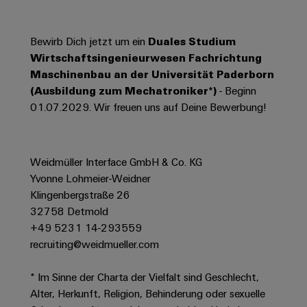
Werkzeuge
Abwasseraufbereitung
Automaten
Lösungen
Bewirb Dich jetzt um ein
Duales Studium
für
Wirtschaftsingenieurwesen Fachrichtung
die
Software
Wasser-
Maschinenbau an der Universität Paderborn
und
Markierer
(Ausbildung zum Mechatroniker*)
- Beginn
Abwasserindustrie
01.07.2029. Wir freuen uns auf Deine Bewerbung!
Industriedrucker
Wasserstoff
Wasserstoff
Industrieleuchte
als
Weidmüller Interface GmbH & Co. KG
Schlüsseltechnologie
Cabinet
Yvonne Lohmeier-Weidner
für
die
Infrastructure
Klingenbergstraße 26
Energiewende
32758 Detmold
+49 5231 14-293559
Windenergie
recruiting@weidmueller.com
Assemblierungsservice
Effizienter
Betrieb
von
Bestückte
* Im Sinne der Charta der Vielfalt sind Geschlecht,
Windparks
Klemmenleisten
Alter, Herkunft, Religion, Behinderung oder sexuelle