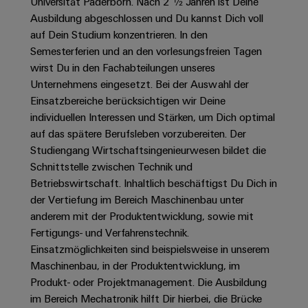
Unternehmensmeldungen
Universität Paderborn. Nach 2 ½ Jahren ist Deine
Technischer
Verbindungslösungen
Systeme
Ausbildung abgeschlossen und Du kannst Dich voll
Elektronikgehäuse
Support
für
Offene
Fachpressemeldungen
und
auf Dein Studium konzentrieren. In den
Geräte
Ausbildungs-
Blitz-
Lösungen
Umweltbezogene
Semesterferien und an den vorlesungsfreien Tagen
Pressekontakt
Konventionelle
und
und
Produktkonformität
wirst Du in den Fachabteilungen unseres
Energieerzeugung
Dezentrale
Studienplätze
Überspannungsschutz
Unternehmens eingesetzt. Bei der Auswahl der
Zukunftssicherheit
Automatisierung
Engineering
Einsatzbereiche berücksichtigen wir Deine
für
Unsere
PV
Daten
individuellen Interessen und Stärken, um Dich optimal
bewährte
Energiemanagement-
Partner
Veranstaltungen
Generatoranschlusskasten
auf das spätere Berufsleben vorzubereiten. Der
Energieerzeugung
Lösungen
Technische
Studiengang Wirtschaftsingenieurwesen bildet die
IIoT
Aktuelle
Maschinenbau
Feldbusverteiler
Produktkataloge
Schnittstelle zwischen Technik und
IIoT
and
Termine
Lösungen
Betriebswirtschaft. Inhaltlich beschäftigst Du Dich in
&
Reparatur
für
Automation
der Vertiefung im Bereich Maschinenbau unter
verschiedene
Workshops
Automation
und
Partner
Automatisierung
Segmente
anderem mit der Produktentwicklung, sowie mit
für
Software
Ersatzteile
Netzwerk
der
&
Fertigungs- und Verfahrenstechnik.
Schulklassen
Maschinen
Software
Einsatzmöglichkeiten sind beispielsweise in unserem
Industrial
Trainings
und
IIoT
Maschinenbau, in der Produktentwicklung, im
Fabrikautomation
Analytics
und
and
Steuerungen
Produkt- oder Projektmanagement. Die Ausbildung
Webinare
Öl
Automation
im Bereich Mechatronik hilft Dir hierbei, die Brücke
Industrial
I/O-