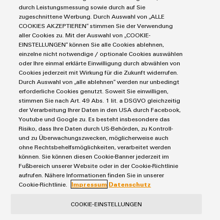
Industrial Security
Connectivity Consulting
durch Leistungsmessung sowie durch auf Sie
Reihenklemmen
Single Pair Ethernet
Industrien
eShop / Digitale Bestellmöglichkeiten
zugeschnittene Werbung. Durch Auswahl von „ALLE
Stromversorgungen
COOKIES AKZEPTIEREN“ stimmen Sie der Verwendung
Smart Metering
Engineering-Daten
Datencenter
aller Cookies zu. Mit der Auswahl von „COOKIE-
SNAP IN Anschlusstechnologie
PCB Connector Services
EINSTELLUNGEN“ können Sie alle Cookies ablehnen,
AGB
Gerätehersteller
Workplace Solutions
einzelne nicht notwendige / optionale Cookies auswählen
Support Center
Impressum
Maschinenbau
oder Ihre einmal erklärte Einwilligung durch abwählen von
Technische Produktkataloge
Einkaufs- /Lieferanteninformationen
Cookies jederzeit mit Wirkung für die Zukunft widerrufen.
Photovoltaik
Durch Auswahl von „alle ablehnen“ werden nur unbedingt
Weidmüller Configurator
Datenschutzerklärung
Wasserstoff
erforderliche Cookies genutzt. Soweit Sie einwilligen,
Cookie Richtlinie
Weidmüller Industry Match
stimmen Sie nach Art. 49 Abs. 1 lit. a DSGVO gleichzeitig
der Verarbeitung Ihrer Daten in den USA durch Facebook,
Cookie Einstellungen
Windenergie
Youtube und Google zu. Es besteht insbesondere das
Risiko, dass Ihre Daten durch US-Behörden, zu Kontroll-
Weidmüller GmbH & Co KG
und zu Überwachungszwecken, möglicherweise auch
ohne Rechtsbehelfsmöglichkeiten, verarbeitet werden
Klingenbergstraße 26
können. Sie können diesen Cookie-Banner jederzeit im
32758 Detmold
Fußbereich unserer Website oder in der Cookie-Richtlinie
aufrufen. Nähere Informationen finden Sie in unserer
Tel.: +49 5231 14-280
Cookie-Richtlinie.
Impressum
Datenschutz
Fax +49 5231 14-28116
COOKIE-EINSTELLUNGEN