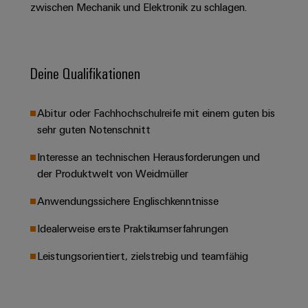
&
Solution
zwischen Mechanik und Elektronik zu schlagen.
Automation
PSIRT
Systeme
Gas
Partner
Sicherer
finden
Stellenbörse
Industrial
Industrial
Betrieb
IoT
Ethernet
Digitale
mit
Solution
Deine Qualifikationen
vernetzten
Bestellmöglichkeiten
Partner
Industrial
Lösungen
Touch-
für
-
Security
Panels
eShop
Abitur oder Fachhochschulreife mit einem guten bis
die
Systemintegratoren
Prozessindustrie
sehr guten Notenschnitt
Industrial
Engineering-
OCI-
Service
Photovoltaik
und
Schnittstelle
Interesse an technischen Herausforderungen und
Platform
Mehr
Visualisierungstools
Messen
der Produktwelt von Weidmüller
Chancen in der
Ressourceneffizienz
EDI-
easyConnect
&
Entwicklung
durch
Anwendungssichere Englischkenntnisse
Energiemessung
Schnittstelle
Spannende Aufgabe
Events
Sonnenenergie
EZA-
in unseren
und
Idealerweise erste Praktikumserfahrungen
Entwicklungsbereic
Regler
Schaltschrankbau
Smart
Globale
ALLE
Lösungen
Metering
Messen
SERVICES
Leistungsorientiert, zielstrebig und teamfähig
für
&
die
Weidmüller
Gerätehersteller
Events
Herausforderungen
Industrial
im