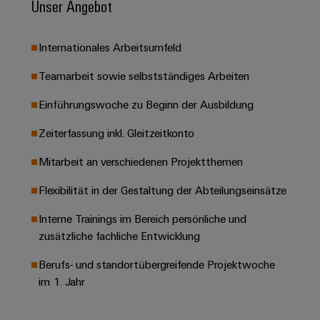
Unser Angebot
Leiterplattensteckverbinder
Schaltschrankbau
AI
Karriere auf
&
dem Kindel
Schienenfahrzeuge
Remote
Leiterplattenklemmen
Internationales Arbeitsumfeld
Unser
Moderne
Access
neues
und
PCB
Distribution
Teamarbeit sowie selbstständiges Arbeiten
&
digitale
Center in
Connector
Lösungen
Thüringen
Cloud-
Einführungswoche zu Beginn der Ausbildung
für
Services
Services
klimafreundliche
Zeiterfassung inkl. Gleitzeitkonto
Mobilitat
Original
Industrial
im
Equipment
Mitarbeit an verschiedenen Projektthemen
Bahnverkehr
Service
Manufacturer
Platform
Schiffbau
Flexibilität in der Gestaltung der Abteilungseinsätze
(OEM)
easyConnect
Umfassende
Interne Trainings im Bereich persönliche und
Verbindungslösungen
für
zusätzliche fachliche Entwicklung
die
Werkstatt
maritime
Berufs- und standortübergreifende Projektwoche
Industrie
&
im 1. Jahr
Zubehör
Wasseraufbereitung
&