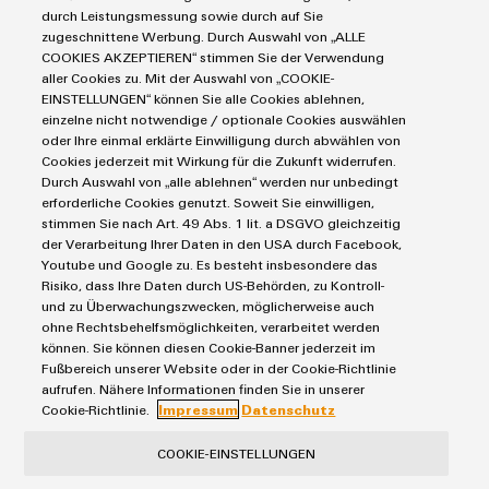
Industrial Security
Connectivity Consulting
durch Leistungsmessung sowie durch auf Sie
Reihenklemmen
Single Pair Ethernet
Industrien
eShop / Digitale Bestellmöglichkeiten
zugeschnittene Werbung. Durch Auswahl von „ALLE
Stromversorgungen
COOKIES AKZEPTIEREN“ stimmen Sie der Verwendung
Smart Metering
Engineering-Daten
Datencenter
aller Cookies zu. Mit der Auswahl von „COOKIE-
SNAP IN Anschlusstechnologie
PCB Connector Services
EINSTELLUNGEN“ können Sie alle Cookies ablehnen,
AGB
Gerätehersteller
Workplace Solutions
einzelne nicht notwendige / optionale Cookies auswählen
Support Center
Impressum
Maschinenbau
oder Ihre einmal erklärte Einwilligung durch abwählen von
Technische Produktkataloge
Einkaufs- /Lieferanteninformationen
Cookies jederzeit mit Wirkung für die Zukunft widerrufen.
Photovoltaik
Durch Auswahl von „alle ablehnen“ werden nur unbedingt
Weidmüller Configurator
Datenschutzerklärung
Wasserstoff
erforderliche Cookies genutzt. Soweit Sie einwilligen,
Cookie Richtlinie
Weidmüller Industry Match
stimmen Sie nach Art. 49 Abs. 1 lit. a DSGVO gleichzeitig
der Verarbeitung Ihrer Daten in den USA durch Facebook,
Cookie Einstellungen
Windenergie
Youtube und Google zu. Es besteht insbesondere das
Risiko, dass Ihre Daten durch US-Behörden, zu Kontroll-
Weidmüller GmbH & Co KG
und zu Überwachungszwecken, möglicherweise auch
ohne Rechtsbehelfsmöglichkeiten, verarbeitet werden
Klingenbergstraße 26
können. Sie können diesen Cookie-Banner jederzeit im
32758 Detmold
Fußbereich unserer Website oder in der Cookie-Richtlinie
aufrufen. Nähere Informationen finden Sie in unserer
Tel.: +49 5231 14-280
Cookie-Richtlinie.
Impressum
Datenschutz
Fax +49 5231 14-28116
COOKIE-EINSTELLUNGEN