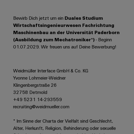
Werkzeuge
Abwasseraufbereitung
Automaten
Lösungen
Bewirb Dich jetzt um ein
Duales Studium
für
Wirtschaftsingenieurwesen Fachrichtung
die
Software
Wasser-
Maschinenbau an der Universität Paderborn
und
Markierer
(Ausbildung zum Mechatroniker*)
- Beginn
Abwasserindustrie
01.07.2029. Wir freuen uns auf Deine Bewerbung!
Industriedrucker
Wasserstoff
Wasserstoff
Industrieleuchte
als
Weidmüller Interface GmbH & Co. KG
Schlüsseltechnologie
Cabinet
Yvonne Lohmeier-Weidner
für
die
Infrastructure
Klingenbergstraße 26
Energiewende
32758 Detmold
+49 5231 14-293559
Windenergie
recruiting@weidmueller.com
Assemblierungsservice
Effizienter
Betrieb
von
Bestückte
* Im Sinne der Charta der Vielfalt sind Geschlecht,
Windparks
Klemmenleisten
Alter, Herkunft, Religion, Behinderung oder sexuelle