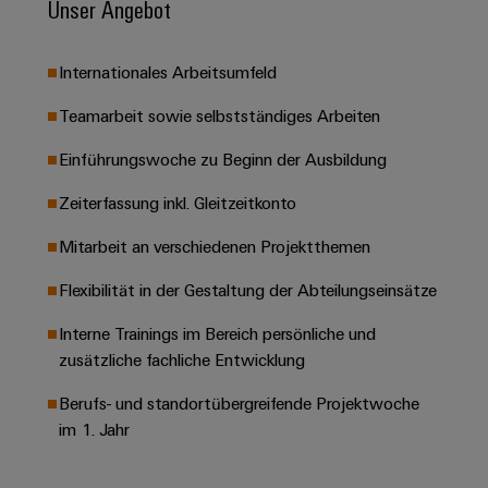
Unser Angebot
Leiterplattensteckverbinder
Schaltschrankbau
AI
Karriere auf
&
dem Kindel
Schienenfahrzeuge
Remote
Leiterplattenklemmen
Internationales Arbeitsumfeld
Unser
Moderne
Access
neues
und
PCB
Distribution
Teamarbeit sowie selbstständiges Arbeiten
&
digitale
Center in
Connector
Lösungen
Thüringen
Cloud-
Einführungswoche zu Beginn der Ausbildung
für
Services
Services
klimafreundliche
Zeiterfassung inkl. Gleitzeitkonto
Mobilitat
Original
Industrial
im
Equipment
Mitarbeit an verschiedenen Projektthemen
Bahnverkehr
Service
Manufacturer
Platform
Schiffbau
Flexibilität in der Gestaltung der Abteilungseinsätze
(OEM)
easyConnect
Umfassende
Interne Trainings im Bereich persönliche und
Verbindungslösungen
für
zusätzliche fachliche Entwicklung
die
Werkstatt
maritime
Berufs- und standortübergreifende Projektwoche
Industrie
&
im 1. Jahr
Zubehör
Wasseraufbereitung
&