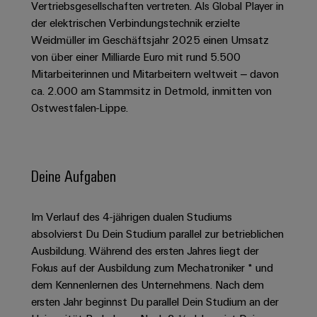
Schaltschrank-
Vertriebsgesellschaften vertreten. Als Global Player in
Connectivity
Messen
und
Stellen
&
Weidmüller
und
der elektrischen Verbindungstechnik erzielte
Consulting
-
für
Migrationslösungen
Welt
Feldebene
Newsletter
Weidmüller im Geschäftsjahr 2025 einen Umsatz
verteilung
Studierende
Digitales
von über einer Milliarde Euro mit rund 5.500
Anmeldung
Serviceschnittstellen
Orange
Stabilität
Feldverdrahtung
Engineering
Mitarbeiterinnen und Mitarbeitern weltweit – davon
und
Mag
ca. 2.000 am Stammsitz in Detmold, inmitten von
Verteilerboxen
Sicherheit
Smart
Für
|
Weidmüller
für
Ostwestfalen-Lippe.
Kundenservice
Cabinet
moderne
Schülerinnen
Kundenmagazin
Configurator
Energienetze
Building
und
Webshop
Elektronik
Länder
PCB
Schüler
Gebäudeinfrastruktur
Smart
Connector
Preisliste
Deine Aufgaben
Koppelrelais
Lösungen
Management
Metering
Ausbildung
Services
für
&
Informationen
Kataloganforderung
die
Weidmüller
Halbleiterrelais
Duales
spezifischen
und
Im Verlauf des 4-jährigen dualen Studiums
Akkreditiertes
Configurator
Anforderungen
absolvierst Du Dein Studium parallel zur betrieblichen
Studium
Zertifikate
Labor
Trennverstärker
in
Ausbildung. Während des ersten Jahres liegt der
der
Workplace
und
Schülerpraktika
Fokus auf der Ausbildung zum Mechatroniker * und
Gebäudeinfrastruktur
Solutions
Messumformer
dem Kennenlernen des Unternehmens. Nach dem
Presse
Support
Erfolgreiche
Gerätehersteller
ersten Jahr beginnst Du parallel Dein Studium an der
Stromversorgungen
Karrierewege
Innovative