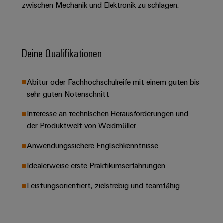
&
Solution
zwischen Mechanik und Elektronik zu schlagen.
Automation
PSIRT
Systeme
Gas
Partner
Sicherer
finden
Stellenbörse
Industrial
Industrial
Betrieb
IoT
Ethernet
Digitale
mit
Solution
Deine Qualifikationen
vernetzten
Bestellmöglichkeiten
Partner
Industrial
Lösungen
Touch-
für
-
Security
Panels
eShop
Abitur oder Fachhochschulreife mit einem guten bis
die
Systemintegratoren
Prozessindustrie
sehr guten Notenschnitt
Industrial
Engineering-
OCI-
Service
Photovoltaik
und
Schnittstelle
Interesse an technischen Herausforderungen und
Platform
Mehr
Visualisierungstools
Messen
der Produktwelt von Weidmüller
Chancen in der
Ressourceneffizienz
EDI-
easyConnect
&
Entwicklung
durch
Anwendungssichere Englischkenntnisse
Energiemessung
Schnittstelle
Spannende Aufgabe
Events
Sonnenenergie
EZA-
in unseren
und
Idealerweise erste Praktikumserfahrungen
Entwicklungsbereic
Regler
Schaltschrankbau
Smart
Globale
ALLE
Lösungen
Metering
Messen
SERVICES
Leistungsorientiert, zielstrebig und teamfähig
für
&
die
Weidmüller
Gerätehersteller
Events
Herausforderungen
Industrial
im