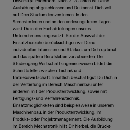
Unternehmensmeldungen
Universität Paderborn. Nach 2 ½ Jahren ist Deine
Technischer
Verbindungslösungen
Systeme
Ausbildung abgeschlossen und Du kannst Dich voll
Elektronikgehäuse
Support
für
Offene
Fachpressemeldungen
und
auf Dein Studium konzentrieren. In den
Geräte
Ausbildungs-
Blitz-
Lösungen
Umweltbezogene
Semesterferien und an den vorlesungsfreien Tagen
Pressekontakt
Konventionelle
und
und
Produktkonformität
wirst Du in den Fachabteilungen unseres
Energieerzeugung
Dezentrale
Studienplätze
Überspannungsschutz
Unternehmens eingesetzt. Bei der Auswahl der
Zukunftssicherheit
Automatisierung
Engineering
Einsatzbereiche berücksichtigen wir Deine
für
Unsere
PV
Daten
individuellen Interessen und Stärken, um Dich optimal
bewährte
Energiemanagement-
Partner
Veranstaltungen
Generatoranschlusskasten
auf das spätere Berufsleben vorzubereiten. Der
Energieerzeugung
Lösungen
Technische
Studiengang Wirtschaftsingenieurwesen bildet die
IIoT
Aktuelle
Maschinenbau
Feldbusverteiler
Produktkataloge
Schnittstelle zwischen Technik und
IIoT
and
Termine
Lösungen
Betriebswirtschaft. Inhaltlich beschäftigst Du Dich in
&
Reparatur
für
Automation
der Vertiefung im Bereich Maschinenbau unter
verschiedene
Workshops
Automation
und
Partner
Automatisierung
Segmente
anderem mit der Produktentwicklung, sowie mit
für
Software
Ersatzteile
Netzwerk
der
&
Fertigungs- und Verfahrenstechnik.
Schulklassen
Maschinen
Software
Einsatzmöglichkeiten sind beispielsweise in unserem
Industrial
Trainings
und
IIoT
Maschinenbau, in der Produktentwicklung, im
Fabrikautomation
Analytics
und
and
Steuerungen
Produkt- oder Projektmanagement. Die Ausbildung
Webinare
Öl
Automation
im Bereich Mechatronik hilft Dir hierbei, die Brücke
Industrial
I/O-