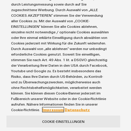
Industrial Security
Connectivity Consulting
durch Leistungsmessung sowie durch auf Sie
Reihenklemmen
Single Pair Ethernet
Industrien
eShop / Digitale Bestellmöglichkeiten
zugeschnittene Werbung. Durch Auswahl von „ALLE
Stromversorgungen
COOKIES AKZEPTIEREN“ stimmen Sie der Verwendung
Smart Metering
Engineering-Daten
Datencenter
aller Cookies zu. Mit der Auswahl von „COOKIE-
SNAP IN Anschlusstechnologie
PCB Connector Services
EINSTELLUNGEN“ können Sie alle Cookies ablehnen,
AGB
Gerätehersteller
Workplace Solutions
einzelne nicht notwendige / optionale Cookies auswählen
Support Center
Impressum
Maschinenbau
oder Ihre einmal erklärte Einwilligung durch abwählen von
Technische Produktkataloge
Einkaufs- /Lieferanteninformationen
Cookies jederzeit mit Wirkung für die Zukunft widerrufen.
Photovoltaik
Durch Auswahl von „alle ablehnen“ werden nur unbedingt
Weidmüller Configurator
Datenschutzerklärung
Wasserstoff
erforderliche Cookies genutzt. Soweit Sie einwilligen,
Cookie Richtlinie
Weidmüller Industry Match
stimmen Sie nach Art. 49 Abs. 1 lit. a DSGVO gleichzeitig
der Verarbeitung Ihrer Daten in den USA durch Facebook,
Cookie Einstellungen
Windenergie
Youtube und Google zu. Es besteht insbesondere das
Risiko, dass Ihre Daten durch US-Behörden, zu Kontroll-
Weidmüller GmbH & Co KG
und zu Überwachungszwecken, möglicherweise auch
ohne Rechtsbehelfsmöglichkeiten, verarbeitet werden
Klingenbergstraße 26
können. Sie können diesen Cookie-Banner jederzeit im
32758 Detmold
Fußbereich unserer Website oder in der Cookie-Richtlinie
aufrufen. Nähere Informationen finden Sie in unserer
Tel.: +49 5231 14-280
Cookie-Richtlinie.
Impressum
Datenschutz
Fax +49 5231 14-28116
COOKIE-EINSTELLUNGEN