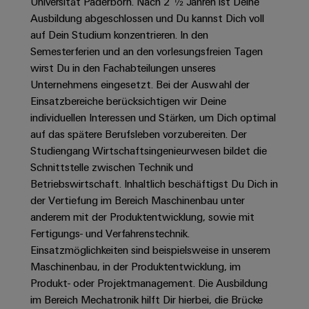
Unternehmensmeldungen
Universität Paderborn. Nach 2 ½ Jahren ist Deine
Technischer
Verbindungslösungen
Systeme
Ausbildung abgeschlossen und Du kannst Dich voll
Elektronikgehäuse
Support
für
Offene
Fachpressemeldungen
und
auf Dein Studium konzentrieren. In den
Geräte
Ausbildungs-
Blitz-
Lösungen
Umweltbezogene
Semesterferien und an den vorlesungsfreien Tagen
Pressekontakt
Konventionelle
und
und
Produktkonformität
wirst Du in den Fachabteilungen unseres
Energieerzeugung
Dezentrale
Studienplätze
Überspannungsschutz
Unternehmens eingesetzt. Bei der Auswahl der
Zukunftssicherheit
Automatisierung
Engineering
Einsatzbereiche berücksichtigen wir Deine
für
Unsere
PV
Daten
individuellen Interessen und Stärken, um Dich optimal
bewährte
Energiemanagement-
Partner
Veranstaltungen
Generatoranschlusskasten
auf das spätere Berufsleben vorzubereiten. Der
Energieerzeugung
Lösungen
Technische
Studiengang Wirtschaftsingenieurwesen bildet die
IIoT
Aktuelle
Maschinenbau
Feldbusverteiler
Produktkataloge
Schnittstelle zwischen Technik und
IIoT
and
Termine
Lösungen
Betriebswirtschaft. Inhaltlich beschäftigst Du Dich in
&
Reparatur
für
Automation
der Vertiefung im Bereich Maschinenbau unter
verschiedene
Workshops
Automation
und
Partner
Automatisierung
Segmente
anderem mit der Produktentwicklung, sowie mit
für
Software
Ersatzteile
Netzwerk
der
&
Fertigungs- und Verfahrenstechnik.
Schulklassen
Maschinen
Software
Einsatzmöglichkeiten sind beispielsweise in unserem
Industrial
Trainings
und
IIoT
Maschinenbau, in der Produktentwicklung, im
Fabrikautomation
Analytics
und
and
Steuerungen
Produkt- oder Projektmanagement. Die Ausbildung
Webinare
Öl
Automation
im Bereich Mechatronik hilft Dir hierbei, die Brücke
Industrial
I/O-