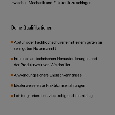
&
Solution
zwischen Mechanik und Elektronik zu schlagen.
Automation
PSIRT
Systeme
Gas
Partner
Sicherer
finden
Stellenbörse
Industrial
Industrial
Betrieb
IoT
Ethernet
Digitale
mit
Solution
Deine Qualifikationen
vernetzten
Bestellmöglichkeiten
Partner
Industrial
Lösungen
Touch-
für
-
Security
Panels
eShop
Abitur oder Fachhochschulreife mit einem guten bis
die
Systemintegratoren
Prozessindustrie
sehr guten Notenschnitt
Industrial
Engineering-
OCI-
Service
Photovoltaik
und
Schnittstelle
Interesse an technischen Herausforderungen und
Platform
Mehr
Visualisierungstools
Messen
der Produktwelt von Weidmüller
Chancen in der
Ressourceneffizienz
EDI-
easyConnect
&
Entwicklung
durch
Anwendungssichere Englischkenntnisse
Energiemessung
Schnittstelle
Spannende Aufgabe
Events
Sonnenenergie
EZA-
in unseren
und
Idealerweise erste Praktikumserfahrungen
Entwicklungsbereic
Regler
Schaltschrankbau
Smart
Globale
ALLE
Lösungen
Metering
Messen
SERVICES
Leistungsorientiert, zielstrebig und teamfähig
für
&
die
Weidmüller
Gerätehersteller
Events
Herausforderungen
Industrial
im