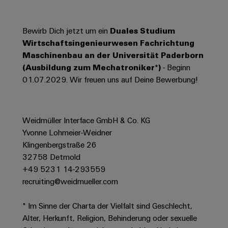
Werkzeuge
Abwasseraufbereitung
Automaten
Lösungen
Bewirb Dich jetzt um ein
Duales Studium
für
Wirtschaftsingenieurwesen Fachrichtung
die
Software
Wasser-
Maschinenbau an der Universität Paderborn
und
Markierer
(Ausbildung zum Mechatroniker*)
- Beginn
Abwasserindustrie
01.07.2029. Wir freuen uns auf Deine Bewerbung!
Industriedrucker
Wasserstoff
Wasserstoff
Industrieleuchte
als
Weidmüller Interface GmbH & Co. KG
Schlüsseltechnologie
Cabinet
Yvonne Lohmeier-Weidner
für
die
Infrastructure
Klingenbergstraße 26
Energiewende
32758 Detmold
+49 5231 14-293559
Windenergie
recruiting@weidmueller.com
Assemblierungsservice
Effizienter
Betrieb
von
Bestückte
* Im Sinne der Charta der Vielfalt sind Geschlecht,
Windparks
Klemmenleisten
Alter, Herkunft, Religion, Behinderung oder sexuelle