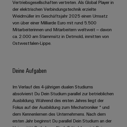
Schaltschrank-
Vertriebsgesellschaften vertreten. Als Global Player in
Connectivity
Messen
und
Stellen
&
Weidmüller
und
der elektrischen Verbindungstechnik erzielte
Consulting
-
für
Migrationslösungen
Welt
Feldebene
Newsletter
Weidmüller im Geschäftsjahr 2025 einen Umsatz
verteilung
Studierende
Digitales
von über einer Milliarde Euro mit rund 5.500
Anmeldung
Serviceschnittstellen
Orange
Stabilität
Feldverdrahtung
Engineering
Mitarbeiterinnen und Mitarbeitern weltweit – davon
und
Mag
ca. 2.000 am Stammsitz in Detmold, inmitten von
Verteilerboxen
Sicherheit
Smart
Für
|
Weidmüller
für
Ostwestfalen-Lippe.
Kundenservice
Cabinet
moderne
Schülerinnen
Kundenmagazin
Configurator
Energienetze
Building
und
Webshop
Elektronik
Länder
PCB
Schüler
Gebäudeinfrastruktur
Smart
Connector
Preisliste
Deine Aufgaben
Koppelrelais
Lösungen
Management
Metering
Ausbildung
Services
für
&
Informationen
Kataloganforderung
die
Weidmüller
Halbleiterrelais
Duales
spezifischen
und
Im Verlauf des 4-jährigen dualen Studiums
Akkreditiertes
Configurator
Anforderungen
absolvierst Du Dein Studium parallel zur betrieblichen
Studium
Zertifikate
Labor
Trennverstärker
in
Ausbildung. Während des ersten Jahres liegt der
der
Workplace
und
Schülerpraktika
Fokus auf der Ausbildung zum Mechatroniker * und
Gebäudeinfrastruktur
Solutions
Messumformer
dem Kennenlernen des Unternehmens. Nach dem
Presse
Support
Erfolgreiche
Gerätehersteller
ersten Jahr beginnst Du parallel Dein Studium an der
Stromversorgungen
Karrierewege
Innovative