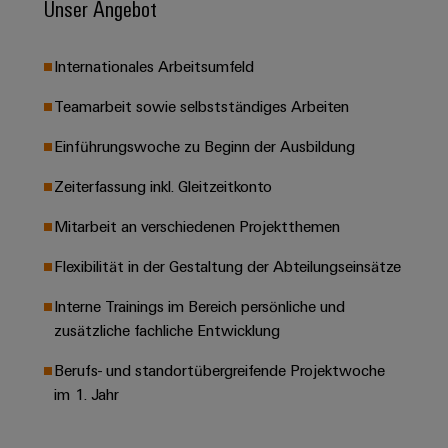
Unser Angebot
Leiterplattensteckverbinder
Schaltschrankbau
AI
Karriere auf
&
dem Kindel
Schienenfahrzeuge
Remote
Leiterplattenklemmen
Internationales Arbeitsumfeld
Unser
Moderne
Access
neues
und
PCB
Distribution
Teamarbeit sowie selbstständiges Arbeiten
&
digitale
Center in
Connector
Lösungen
Thüringen
Cloud-
Einführungswoche zu Beginn der Ausbildung
für
Services
Services
klimafreundliche
Zeiterfassung inkl. Gleitzeitkonto
Mobilitat
Original
Industrial
im
Equipment
Mitarbeit an verschiedenen Projektthemen
Bahnverkehr
Service
Manufacturer
Platform
Schiffbau
Flexibilität in der Gestaltung der Abteilungseinsätze
(OEM)
easyConnect
Umfassende
Interne Trainings im Bereich persönliche und
Verbindungslösungen
für
zusätzliche fachliche Entwicklung
die
Werkstatt
maritime
Berufs- und standortübergreifende Projektwoche
Industrie
&
im 1. Jahr
Zubehör
Wasseraufbereitung
&