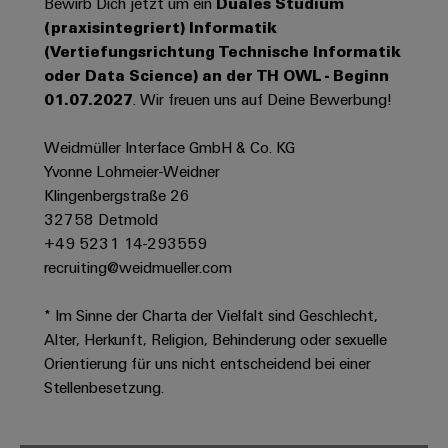
Bewirb Dich jetzt um ein
Duales Studium
Werkzeuge
Abwasseraufbereitung
(praxisintegriert) Informatik
Automaten
Lösungen
(Vertiefungsrichtung Technische Informatik
für
oder Data Science) an der TH OWL - Beginn
die
Software
01.07.2027
. Wir freuen uns auf Deine Bewerbung!
Wasser-
und
Markierer
Abwasserindustrie
Weidmüller Interface GmbH & Co. KG
Yvonne Lohmeier-Weidner
Industriedrucker
Wasserstoff
Klingenbergstraße 26
Wasserstoff
Industrieleuchte
32758 Detmold
als
Schlüsseltechnologie
+49 5231 14-293559
Cabinet
für
recruiting@weidmueller.com
die
Infrastructure
Energiewende
* Im Sinne der Charta der Vielfalt sind Geschlecht,
Windenergie
Alter, Herkunft, Religion, Behinderung oder sexuelle
Assemblierungsservice
Effizienter
Orientierung für uns nicht entscheidend bei einer
Betrieb
Stellenbesetzung.
von
Bestückte
Windparks
Klemmenleisten