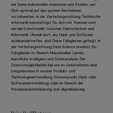
Unternehmensmeldungen
Technischer
Verbindungslösungen
wir Deine individuellen Interessen und Stärken, um
Systeme
Elektronikgehäuse
Support
für
Offene
Dich optimal auf das spätere Berufsleben
Fachpressemeldungen
und
Geräte
Ausbildungs-
vorzubereiten. In der Vertiefungsrichtung Technische
Blitz-
Lösungen
Umweltbezogene
Pressekontakt
Konventionelle
und
Informatik beschäftigst Du dich mit Themen rund
und
Produktkonformität
Energieerzeugung
Dezentrale
Studienplätze
um die Schnittstelle zwischen Elektrotechnik und
Überspannungsschutz
Informatik. Überall dort, wo Hard- und Software
Zukunftssicherheit
Automatisierung
Engineering
für
Unsere
aufeinandertreffen, sind Deine Fähigkeiten gefragt. In
PV
Daten
bewährte
Energiemanagement-
der Vertiefungsrichtung Data Science erwirbst Du
Partner
Veranstaltungen
Generatoranschlusskasten
Energieerzeugung
Lösungen
Technische
Fähigkeiten im Bereich Maschinelles Lernen,
IIoT
Aktuelle
Maschinenbau
Feldbusverteiler
Produktkataloge
künstliche Intelligenz und Datenanalyse. Die
IIoT
and
Termine
Lösungen
Einsatzmöglichkeiten bei uns im Unternehmen sind
&
Reparatur
für
Automation
beispielsweise in unserer Produkt- und
verschiedene
Workshops
Automation
und
Technologieentwicklung (Schwerpunkt Hard- oder
Partner
Automatisierung
Segmente
für
Software
Ersatzteile
Softwareentwicklung) oder im Bereich der
Netzwerk
der
&
Schulklassen
Maschinen
Prozessautomatisierung und -digitalisierung.
Software
Industrial
Trainings
und
IIoT
Fabrikautomation
Analytics
und
and
Steuerungen
Webinare
Öl
Automation
Industrial
I/O-