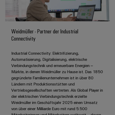
IN
Kabelkonfektionierung
zu
Offene
Leiterplattenklemmen
erlebbar
Weidmüller
Anschlusstechnologie
uns
Stellen
Vertrieb
werden.
Fast
für
Gehäusesysteme
Zahlen
DC-
Delivery
Promotionfahrzeug
Datencenter
Berufserfahrene
und
und
Microgrids
Service
Lösungen
Unternehmen
-
und
Fakten
Weidmüller - Partner der Industrial
Produkte
u-
komponenten
Distribution
Connectivity
Für
für
Unser
OS
Karriere
Beratung
Rechenzentren
Kabeleinführungssysteme
Studierende
Info
Vorstand
Edge
–
und
und
Industrial Connectivity: Elektrifizierung,
effizient,
für
Computing
digitale
Werkstudententätigkeiten
Nachhaltigkeit
zuverlässig,
-
Automatisierung, Digitalisierung, elektrische
unsere
Planung
skalierbar
Industrial
komponenten
Verbindungstechnik und erneuerbare Energien –
Partner
Praktika
Weidmüller
5G
Märkte, in denen Weidmüller zu Hause ist. Das 1850
Energiespeicher
easyConnect
Academy
Anschlussleitungen,
Vertrieb
Abschlussarbeiten
gegründete Familienunternehmen ist in über 80
Lösungen
-
Single
Patchkabel
und
Ländern mit Produktionsstätten und
People
Ihre
Großhandelssuche
Neuanfang
Produkte
Pair
und
Vertriebsgesellschaften vertreten. Als Global Player in
&
für
Industrial
für
Ethernet
Kabel
der elektrischen Verbindungstechnik erzielte
Energiespeichersysteme
Culture
Service
Studienabbrecher
Weidmüller im Geschäftsjahr 2025 einen Umsatz
(ESS)
SPS
Platform
News
von über einer Milliarde Euro mit rund 5.500
Compliance
Energieübertragung
Offene
Systemverkabelung
Mitarbeiterinnen und Mitarbeitern weltweit – davon