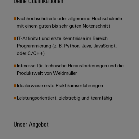
Deine Qualifikationen
&
Solution
Automation
PSIRT
Systeme
Gas
Partner
Sicherer
finden
Stellenbörse
Industrial
Fachhochschulreife oder allgemeine Hochschulreife
Industrial
Betrieb
IoT
mit einem guten bis sehr guten Notenschnitt
Ethernet
Digitale
mit
Solution
vernetzten
Bestellmöglichkeiten
IT-Affinität und erste Kenntnisse im Bereich
Partner
Industrial
Lösungen
Touch-
Programmierung (z. B. Python, Java, JavaScript,
für
-
Security
Panels
eShop
die
oder C/C++)
Systemintegratoren
Prozessindustrie
Industrial
Engineering-
OCI-
Interesse für technische Herausforderungen und die
Service
Photovoltaik
und
Schnittstelle
Produktwelt von Weidmüller
Platform
Mehr
Visualisierungstools
Messen
Chancen in der
Ressourceneffizienz
EDI-
easyConnect
Idealerweise erste Praktikumserfahrungen
&
Entwicklung
durch
Energiemessung
Schnittstelle
Spannende Aufgabe
Events
Sonnenenergie
EZA-
Leistungsorientiert, zielstrebig und teamfähig
in unseren
und
Entwicklungsbereic
Regler
Schaltschrankbau
Smart
Globale
ALLE
Lösungen
Metering
Messen
SERVICES
für
Unser Angebot
&
die
Weidmüller
Gerätehersteller
Events
Herausforderungen
Industrial
im