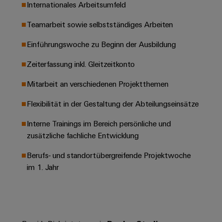
Leiterplattensteckverbinder
Internationales Arbeitsumfeld
Schaltschrankbau
AI
Karriere auf
&
dem Kindel
Schienenfahrzeuge
Teamarbeit sowie selbstständiges Arbeiten
Remote
Leiterplattenklemmen
Unser
Moderne
Access
neues
Einführungswoche zu Beginn der Ausbildung
und
PCB
Distribution
&
digitale
Center in
Connector
Zeiterfassung inkl. Gleitzeitkonto
Lösungen
Thüringen
Cloud-
für
Services
Services
Mitarbeit an verschiedenen Projektthemen
klimafreundliche
Mobilitat
Original
Industrial
im
Flexibilität in der Gestaltung der Abteilungseinsätze
Equipment
Bahnverkehr
Service
Manufacturer
Interne Trainings im Bereich persönliche und
Platform
Schiffbau
zusätzliche fachliche Entwicklung
(OEM)
easyConnect
Umfassende
Verbindungslösungen
Berufs- und standortübergreifende Projektwoche
für
im 1. Jahr
die
Werkstatt
maritime
Industrie
&
Zubehör
Wasseraufbereitung
&