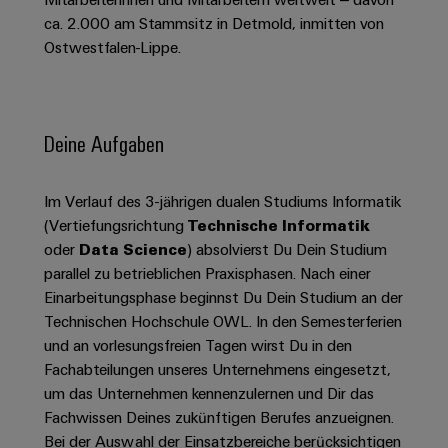
Schaltschrank-
Connectivity
Messen
und
Stellen
&
ca. 2.000 am Stammsitz in Detmold, inmitten von
Weidmüller
und
Consulting
-
für
Migrationslösungen
Ostwestfalen-Lippe.
Welt
Feldebene
Newsletter
verteilung
Studierende
Digitales
Anmeldung
Serviceschnittstellen
Orange
Stabilität
Feldverdrahtung
Engineering
und
Mag
Verteilerboxen
Sicherheit
Smart
Deine Aufgaben
Für
|
Weidmüller
für
Kundenservice
Cabinet
moderne
Schülerinnen
Kundenmagazin
Configurator
Energienetze
Building
und
Webshop
Im Verlauf des 3-jährigen dualen Studiums Informatik
Elektronik
Länder
PCB
Schüler
Gebäudeinfrastruktur
(Vertiefungsrichtung
Technische Informatik
Smart
Connector
Preisliste
Koppelrelais
Lösungen
oder
Data Science
) absolvierst Du Dein Studium
Management
Metering
Ausbildung
Services
für
&
parallel zu betrieblichen Praxisphasen. Nach einer
Informationen
Kataloganforderung
die
Einarbeitungsphase beginnst Du Dein Studium an der
Weidmüller
Halbleiterrelais
Duales
spezifischen
und
Akkreditiertes
Technischen Hochschule OWL. In den Semesterferien
Configurator
Anforderungen
Studium
Zertifikate
Labor
Trennverstärker
in
und an vorlesungsfreien Tagen wirst Du in den
der
Workplace
und
Fachabteilungen unseres Unternehmens eingesetzt,
Schülerpraktika
Gebäudeinfrastruktur
Solutions
Messumformer
um das Unternehmen kennenzulernen und Dir das
Presse
Support
Erfolgreiche
Gerätehersteller
Fachwissen Deines zukünftigen Berufes anzueignen.
Stromversorgungen
Karrierewege
Bei der Auswahl der Einsatzbereiche berücksichtigen
Innovative