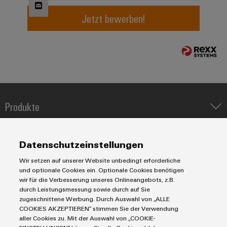
Jetzt bewerben!
Umwe
Produ
Schne
einfa
REACH
PCF-D
herun
Produkte
IIoT & Automation Software
Lösungen & Technologien
Industriedrucker
Weidmüller
Datenschutzeinstellungen
Configurator
Koppelrelais
Automatisierung
Wir setzen auf unserer Website unbedingt erforderliche
Digital
Leiterplattensteckverbinder und Leiterplattenklemmen
Service
Industrial IoT
Engineering
und optionale Cookies ein. Optionale Cookies benötigen
auf einem
Markierungssysteme
wir für die Verbesserung unseres Onlineangebots, z.B.
Industrial Security
Connectivity Consulting
neuen Niveau
durch Leistungsmessung sowie durch auf Sie
Reihenklemmen
‒ intuitiv,
Single Pair Ethernet
Industrien
eShop / Digitale Bestellmöglichkeiten
zugeschnittene Werbung. Durch Auswahl von „ALLE
unkompliziert,
Stromversorgungen
COOKIES AKZEPTIEREN“ stimmen Sie der Verwendung
Smart Metering
schnell
Engineering-Daten
Datencenter
aller Cookies zu. Mit der Auswahl von „COOKIE-
SNAP IN Anschlusstechnologie