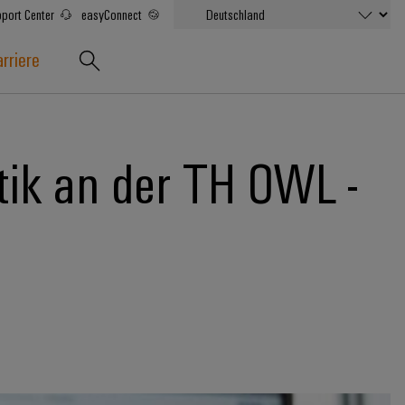
port Center
easyConnect
rriere
tik an der TH OWL -