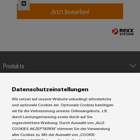
Jetzt bewerben!
Umwe
Produ
Schne
einfa
REACH
PCF-D
herun
Produkte
IIoT & Automation Software
Lösungen & Technologien
Industriedrucker
Weidmüller
Datenschutzeinstellungen
Configurator
Koppelrelais
Automatisierung
Wir setzen auf unserer Website unbedingt erforderliche
Digital
Leiterplattensteckverbinder und Leiterplattenklemmen
Service
Industrial IoT
Engineering
und optionale Cookies ein. Optionale Cookies benötigen
auf einem
Markierungssysteme
wir für die Verbesserung unseres Onlineangebots, z.B.
Industrial Security
Connectivity Consulting
neuen Niveau
durch Leistungsmessung sowie durch auf Sie
Reihenklemmen
‒ intuitiv,
Single Pair Ethernet
Industrien
eShop / Digitale Bestellmöglichkeiten
zugeschnittene Werbung. Durch Auswahl von „ALLE
unkompliziert,
Stromversorgungen
COOKIES AKZEPTIEREN“ stimmen Sie der Verwendung
Smart Metering
schnell
Engineering-Daten
Datencenter
aller Cookies zu. Mit der Auswahl von „COOKIE-
SNAP IN Anschlusstechnologie