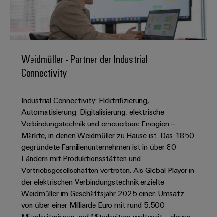
IN
Kabelkonfektionierung
zu
Offene
Leiterplattenklemmen
erlebbar
Weidmüller
Anschlusstechnologie
uns
Stellen
Vertrieb
werden.
Fast
für
Gehäusesysteme
Zahlen
DC-
Delivery
Promotionfahrzeug
Datencenter
Berufserfahrene
und
und
Microgrids
Service
Lösungen
Unternehmen
-
und
Fakten
Weidmüller - Partner der Industrial
Produkte
u-
komponenten
Distribution
Connectivity
Für
für
Unser
OS
Karriere
Beratung
Rechenzentren
Kabeleinführungssysteme
Studierende
Info
Vorstand
Edge
–
und
und
Industrial Connectivity: Elektrifizierung,
effizient,
für
Computing
digitale
Werkstudententätigkeiten
Nachhaltigkeit
zuverlässig,
-
Automatisierung, Digitalisierung, elektrische
unsere
Planung
skalierbar
Industrial
komponenten
Verbindungstechnik und erneuerbare Energien –
Partner
Praktika
Weidmüller
5G
Märkte, in denen Weidmüller zu Hause ist. Das 1850
Energiespeicher
easyConnect
Academy
Anschlussleitungen,
Vertrieb
Abschlussarbeiten
gegründete Familienunternehmen ist in über 80
Lösungen
-
Single
Patchkabel
und
Ländern mit Produktionsstätten und
People
Ihre
Großhandelssuche
Neuanfang
Produkte
Pair
und
Vertriebsgesellschaften vertreten. Als Global Player in
&
für
Industrial
für
Ethernet
Kabel
der elektrischen Verbindungstechnik erzielte
Energiespeichersysteme
Culture
Service
Studienabbrecher
Weidmüller im Geschäftsjahr 2025 einen Umsatz
(ESS)
SPS
Platform
News
von über einer Milliarde Euro mit rund 5.500
Compliance
Energieübertragung
Offene
Systemverkabelung
Mitarbeiterinnen und Mitarbeitern weltweit – davon