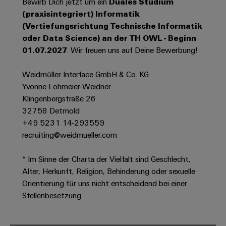
Bewirb Dich jetzt um ein
Duales Studium
Werkzeuge
Abwasseraufbereitung
(praxisintegriert) Informatik
Automaten
Lösungen
(Vertiefungsrichtung Technische Informatik
für
oder Data Science) an der TH OWL - Beginn
die
Software
01.07.2027
. Wir freuen uns auf Deine Bewerbung!
Wasser-
und
Markierer
Abwasserindustrie
Weidmüller Interface GmbH & Co. KG
Yvonne Lohmeier-Weidner
Industriedrucker
Wasserstoff
Klingenbergstraße 26
Wasserstoff
Industrieleuchte
32758 Detmold
als
Schlüsseltechnologie
+49 5231 14-293559
Cabinet
für
recruiting@weidmueller.com
die
Infrastructure
Energiewende
* Im Sinne der Charta der Vielfalt sind Geschlecht,
Windenergie
Alter, Herkunft, Religion, Behinderung oder sexuelle
Assemblierungsservice
Effizienter
Orientierung für uns nicht entscheidend bei einer
Betrieb
Stellenbesetzung.
von
Bestückte
Windparks
Klemmenleisten