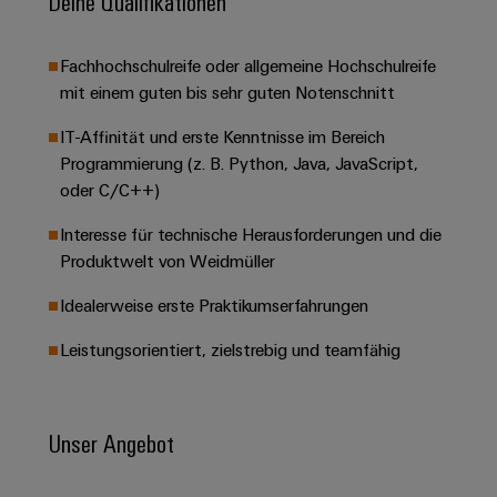
Deine Qualifikationen
&
Solution
Automation
PSIRT
Systeme
Gas
Partner
Sicherer
finden
Stellenbörse
Industrial
Fachhochschulreife oder allgemeine Hochschulreife
Industrial
Betrieb
IoT
mit einem guten bis sehr guten Notenschnitt
Ethernet
Digitale
mit
Solution
vernetzten
Bestellmöglichkeiten
IT-Affinität und erste Kenntnisse im Bereich
Partner
Industrial
Lösungen
Touch-
Programmierung (z. B. Python, Java, JavaScript,
für
-
Security
Panels
eShop
die
oder C/C++)
Systemintegratoren
Prozessindustrie
Industrial
Engineering-
OCI-
Interesse für technische Herausforderungen und die
Service
Photovoltaik
und
Schnittstelle
Produktwelt von Weidmüller
Platform
Mehr
Visualisierungstools
Messen
Chancen in der
Ressourceneffizienz
EDI-
easyConnect
Idealerweise erste Praktikumserfahrungen
&
Entwicklung
durch
Energiemessung
Schnittstelle
Spannende Aufgabe
Events
Sonnenenergie
EZA-
Leistungsorientiert, zielstrebig und teamfähig
in unseren
und
Entwicklungsbereic
Regler
Schaltschrankbau
Smart
Globale
ALLE
Lösungen
Metering
Messen
SERVICES
für
Unser Angebot
&
die
Weidmüller
Gerätehersteller
Events
Herausforderungen
Industrial
im