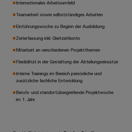
Leiterplattensteckverbinder
Internationales Arbeitsumfeld
Schaltschrankbau
AI
Karriere auf
&
dem Kindel
Schienenfahrzeuge
Teamarbeit sowie selbstständiges Arbeiten
Remote
Leiterplattenklemmen
Unser
Moderne
Access
neues
Einführungswoche zu Beginn der Ausbildung
und
PCB
Distribution
&
digitale
Center in
Connector
Zeiterfassung inkl. Gleitzeitkonto
Lösungen
Thüringen
Cloud-
für
Services
Services
Mitarbeit an verschiedenen Projektthemen
klimafreundliche
Mobilitat
Original
Industrial
im
Flexibilität in der Gestaltung der Abteilungseinsätze
Equipment
Bahnverkehr
Service
Manufacturer
Interne Trainings im Bereich persönliche und
Platform
Schiffbau
zusätzliche fachliche Entwicklung
(OEM)
easyConnect
Umfassende
Verbindungslösungen
Berufs- und standortübergreifende Projektwoche
für
im 1. Jahr
die
Werkstatt
maritime
Industrie
&
Zubehör
Wasseraufbereitung
&