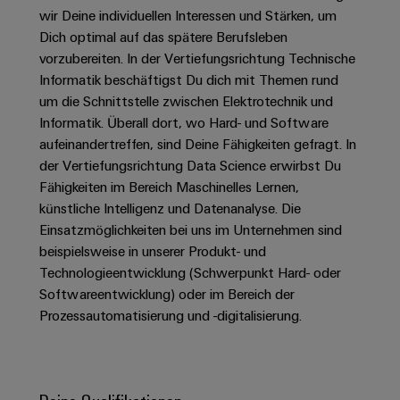
Unternehmensmeldungen
Technischer
Verbindungslösungen
wir Deine individuellen Interessen und Stärken, um
Systeme
Elektronikgehäuse
Support
für
Offene
Dich optimal auf das spätere Berufsleben
Fachpressemeldungen
und
Geräte
Ausbildungs-
vorzubereiten. In der Vertiefungsrichtung Technische
Blitz-
Lösungen
Umweltbezogene
Pressekontakt
Konventionelle
und
Informatik beschäftigst Du dich mit Themen rund
und
Produktkonformität
Energieerzeugung
Dezentrale
Studienplätze
um die Schnittstelle zwischen Elektrotechnik und
Überspannungsschutz
Informatik. Überall dort, wo Hard- und Software
Zukunftssicherheit
Automatisierung
Engineering
für
Unsere
aufeinandertreffen, sind Deine Fähigkeiten gefragt. In
PV
Daten
bewährte
Energiemanagement-
der Vertiefungsrichtung Data Science erwirbst Du
Partner
Veranstaltungen
Generatoranschlusskasten
Energieerzeugung
Lösungen
Technische
Fähigkeiten im Bereich Maschinelles Lernen,
IIoT
Aktuelle
Maschinenbau
Feldbusverteiler
Produktkataloge
künstliche Intelligenz und Datenanalyse. Die
IIoT
and
Termine
Lösungen
Einsatzmöglichkeiten bei uns im Unternehmen sind
&
Reparatur
für
Automation
beispielsweise in unserer Produkt- und
verschiedene
Workshops
Automation
und
Technologieentwicklung (Schwerpunkt Hard- oder
Partner
Automatisierung
Segmente
für
Software
Ersatzteile
Softwareentwicklung) oder im Bereich der
Netzwerk
der
&
Schulklassen
Maschinen
Prozessautomatisierung und -digitalisierung.
Software
Industrial
Trainings
und
IIoT
Fabrikautomation
Analytics
und
and
Steuerungen
Webinare
Öl
Automation
Industrial
I/O-