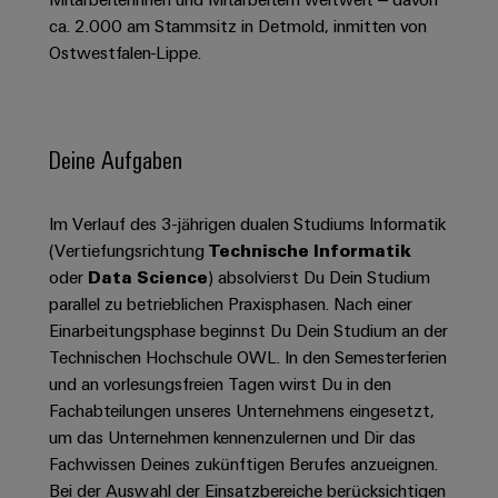
Schaltschrank-
Connectivity
Messen
und
Stellen
&
ca. 2.000 am Stammsitz in Detmold, inmitten von
Weidmüller
und
Consulting
-
für
Migrationslösungen
Ostwestfalen-Lippe.
Welt
Feldebene
Newsletter
verteilung
Studierende
Digitales
Anmeldung
Serviceschnittstellen
Orange
Stabilität
Feldverdrahtung
Engineering
und
Mag
Verteilerboxen
Sicherheit
Smart
Deine Aufgaben
Für
|
Weidmüller
für
Kundenservice
Cabinet
moderne
Schülerinnen
Kundenmagazin
Configurator
Energienetze
Building
und
Webshop
Im Verlauf des 3-jährigen dualen Studiums Informatik
Elektronik
Länder
PCB
Schüler
Gebäudeinfrastruktur
(Vertiefungsrichtung
Technische Informatik
Smart
Connector
Preisliste
Koppelrelais
Lösungen
oder
Data Science
) absolvierst Du Dein Studium
Management
Metering
Ausbildung
Services
für
&
parallel zu betrieblichen Praxisphasen. Nach einer
Informationen
Kataloganforderung
die
Einarbeitungsphase beginnst Du Dein Studium an der
Weidmüller
Halbleiterrelais
Duales
spezifischen
und
Akkreditiertes
Technischen Hochschule OWL. In den Semesterferien
Configurator
Anforderungen
Studium
Zertifikate
Labor
Trennverstärker
in
und an vorlesungsfreien Tagen wirst Du in den
der
Workplace
und
Fachabteilungen unseres Unternehmens eingesetzt,
Schülerpraktika
Gebäudeinfrastruktur
Solutions
Messumformer
um das Unternehmen kennenzulernen und Dir das
Presse
Support
Erfolgreiche
Gerätehersteller
Fachwissen Deines zukünftigen Berufes anzueignen.
Stromversorgungen
Karrierewege
Bei der Auswahl der Einsatzbereiche berücksichtigen
Innovative