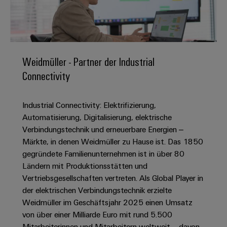
IN
Kabelkonfektionierung
zu
Offene
Leiterplattenklemmen
erlebbar
Weidmüller
Anschlusstechnologie
uns
Stellen
Vertrieb
werden.
Fast
für
Gehäusesysteme
Zahlen
DC-
Delivery
Promotionfahrzeug
Datencenter
Berufserfahrene
und
und
Microgrids
Service
Lösungen
Unternehmen
-
und
Fakten
Weidmüller - Partner der Industrial
Produkte
u-
komponenten
Distribution
Connectivity
Für
für
Unser
OS
Karriere
Beratung
Rechenzentren
Kabeleinführungssysteme
Studierende
Info
Vorstand
Edge
–
und
und
Industrial Connectivity: Elektrifizierung,
effizient,
für
Computing
digitale
Werkstudententätigkeiten
Nachhaltigkeit
zuverlässig,
-
Automatisierung, Digitalisierung, elektrische
unsere
Planung
skalierbar
Industrial
komponenten
Verbindungstechnik und erneuerbare Energien –
Partner
Praktika
Weidmüller
5G
Märkte, in denen Weidmüller zu Hause ist. Das 1850
Energiespeicher
easyConnect
Academy
Anschlussleitungen,
Vertrieb
Abschlussarbeiten
gegründete Familienunternehmen ist in über 80
Lösungen
-
Single
Patchkabel
und
Ländern mit Produktionsstätten und
People
Ihre
Großhandelssuche
Neuanfang
Produkte
Pair
und
Vertriebsgesellschaften vertreten. Als Global Player in
&
für
Industrial
für
Ethernet
Kabel
der elektrischen Verbindungstechnik erzielte
Energiespeichersysteme
Culture
Service
Studienabbrecher
Weidmüller im Geschäftsjahr 2025 einen Umsatz
(ESS)
SPS
Platform
News
von über einer Milliarde Euro mit rund 5.500
Compliance
Energieübertragung
Offene
Systemverkabelung
Mitarbeiterinnen und Mitarbeitern weltweit – davon