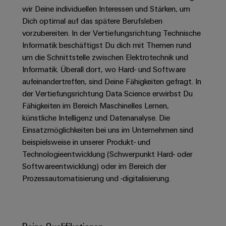
Unternehmensmeldungen
Technischer
Verbindungslösungen
wir Deine individuellen Interessen und Stärken, um
Systeme
Elektronikgehäuse
Support
für
Offene
Dich optimal auf das spätere Berufsleben
Fachpressemeldungen
und
Geräte
Ausbildungs-
vorzubereiten. In der Vertiefungsrichtung Technische
Blitz-
Lösungen
Umweltbezogene
Pressekontakt
Konventionelle
und
Informatik beschäftigst Du dich mit Themen rund
und
Produktkonformität
Energieerzeugung
Dezentrale
Studienplätze
um die Schnittstelle zwischen Elektrotechnik und
Überspannungsschutz
Informatik. Überall dort, wo Hard- und Software
Zukunftssicherheit
Automatisierung
Engineering
für
Unsere
aufeinandertreffen, sind Deine Fähigkeiten gefragt. In
PV
Daten
bewährte
Energiemanagement-
der Vertiefungsrichtung Data Science erwirbst Du
Partner
Veranstaltungen
Generatoranschlusskasten
Energieerzeugung
Lösungen
Technische
Fähigkeiten im Bereich Maschinelles Lernen,
IIoT
Aktuelle
Maschinenbau
Feldbusverteiler
Produktkataloge
künstliche Intelligenz und Datenanalyse. Die
IIoT
and
Termine
Lösungen
Einsatzmöglichkeiten bei uns im Unternehmen sind
&
Reparatur
für
Automation
beispielsweise in unserer Produkt- und
verschiedene
Workshops
Automation
und
Technologieentwicklung (Schwerpunkt Hard- oder
Partner
Automatisierung
Segmente
für
Software
Ersatzteile
Softwareentwicklung) oder im Bereich der
Netzwerk
der
&
Schulklassen
Maschinen
Prozessautomatisierung und -digitalisierung.
Software
Industrial
Trainings
und
IIoT
Fabrikautomation
Analytics
und
and
Steuerungen
Webinare
Öl
Automation
Industrial
I/O-