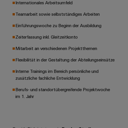
Leiterplattensteckverbinder
Internationales Arbeitsumfeld
Schaltschrankbau
AI
Karriere auf
&
dem Kindel
Schienenfahrzeuge
Teamarbeit sowie selbstständiges Arbeiten
Remote
Leiterplattenklemmen
Unser
Moderne
Access
neues
Einführungswoche zu Beginn der Ausbildung
und
PCB
Distribution
&
digitale
Center in
Connector
Zeiterfassung inkl. Gleitzeitkonto
Lösungen
Thüringen
Cloud-
für
Services
Services
Mitarbeit an verschiedenen Projektthemen
klimafreundliche
Mobilitat
Original
Industrial
im
Flexibilität in der Gestaltung der Abteilungseinsätze
Equipment
Bahnverkehr
Service
Manufacturer
Interne Trainings im Bereich persönliche und
Platform
Schiffbau
zusätzliche fachliche Entwicklung
(OEM)
easyConnect
Umfassende
Verbindungslösungen
Berufs- und standortübergreifende Projektwoche
für
im 1. Jahr
die
Werkstatt
maritime
Industrie
&
Zubehör
Wasseraufbereitung
&