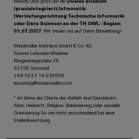
Bewirb Dich jetzt um ein
Duales Studium
Werkzeuge
Abwasseraufbereitung
(praxisintegriert) Informatik
Automaten
Lösungen
(Vertiefungsrichtung Technische Informatik
für
oder Data Science) an der TH OWL - Beginn
die
Software
01.07.2027
. Wir freuen uns auf Deine Bewerbung!
Wasser-
und
Markierer
Abwasserindustrie
Weidmüller Interface GmbH & Co. KG
Yvonne Lohmeier-Weidner
Industriedrucker
Wasserstoff
Klingenbergstraße 26
Wasserstoff
Industrieleuchte
32758 Detmold
als
Schlüsseltechnologie
+49 5231 14-293559
Cabinet
für
recruiting@weidmueller.com
die
Infrastructure
Energiewende
* Im Sinne der Charta der Vielfalt sind Geschlecht,
Windenergie
Alter, Herkunft, Religion, Behinderung oder sexuelle
Assemblierungsservice
Effizienter
Orientierung für uns nicht entscheidend bei einer
Betrieb
Stellenbesetzung.
von
Bestückte
Windparks
Klemmenleisten