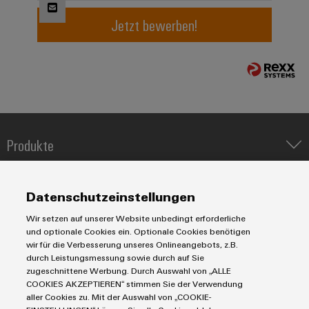
Jetzt bewerben!
Umwe
Produ
Schne
einfa
REACH
PCF-D
herun
Produkte
IIoT & Automation Software
Lösungen & Technologien
Industriedrucker
Weidmüller
Datenschutzeinstellungen
Configurator
Koppelrelais
Automatisierung
Wir setzen auf unserer Website unbedingt erforderliche
Digital
Leiterplattensteckverbinder und Leiterplattenklemmen
Service
Industrial IoT
Engineering
und optionale Cookies ein. Optionale Cookies benötigen
auf einem
Markierungssysteme
wir für die Verbesserung unseres Onlineangebots, z.B.
Industrial Security
Connectivity Consulting
neuen Niveau
durch Leistungsmessung sowie durch auf Sie
Reihenklemmen
‒ intuitiv,
Single Pair Ethernet
Industrien
eShop / Digitale Bestellmöglichkeiten
zugeschnittene Werbung. Durch Auswahl von „ALLE
unkompliziert,
Stromversorgungen
COOKIES AKZEPTIEREN“ stimmen Sie der Verwendung
Smart Metering
schnell
Engineering-Daten
Datencenter
aller Cookies zu. Mit der Auswahl von „COOKIE-
SNAP IN Anschlusstechnologie