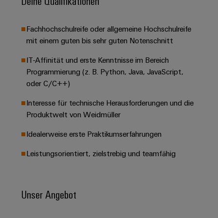
Deine Qualifikationen
&
Solution
Automation
PSIRT
Systeme
Gas
Partner
Sicherer
finden
Stellenbörse
Industrial
Fachhochschulreife oder allgemeine Hochschulreife
Industrial
Betrieb
IoT
mit einem guten bis sehr guten Notenschnitt
Ethernet
Digitale
mit
Solution
vernetzten
Bestellmöglichkeiten
IT-Affinität und erste Kenntnisse im Bereich
Partner
Industrial
Lösungen
Touch-
Programmierung (z. B. Python, Java, JavaScript,
für
-
Security
Panels
eShop
die
oder C/C++)
Systemintegratoren
Prozessindustrie
Industrial
Engineering-
OCI-
Interesse für technische Herausforderungen und die
Service
Photovoltaik
und
Schnittstelle
Produktwelt von Weidmüller
Platform
Mehr
Visualisierungstools
Messen
Chancen in der
Ressourceneffizienz
EDI-
easyConnect
Idealerweise erste Praktikumserfahrungen
&
Entwicklung
durch
Energiemessung
Schnittstelle
Spannende Aufgabe
Events
Sonnenenergie
EZA-
Leistungsorientiert, zielstrebig und teamfähig
in unseren
und
Entwicklungsbereic
Regler
Schaltschrankbau
Smart
Globale
ALLE
Lösungen
Metering
Messen
SERVICES
für
Unser Angebot
&
die
Weidmüller
Gerätehersteller
Events
Herausforderungen
Industrial
im