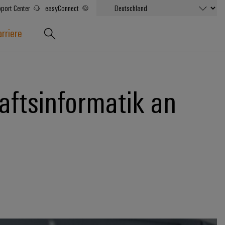
port Center
easyConnect
rriere
aftsinformatik an