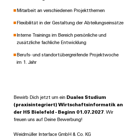
Leiterplattensteckverbinder
Schaltschrankbau
AI
Karriere auf
Mitarbeit an verschiedenen Projektthemen
&
dem Kindel
Schienenfahrzeuge
Remote
Leiterplattenklemmen
Unser
Flexibilität in der Gestaltung der Abteilungseinsätze
Moderne
Access
neues
und
PCB
Distribution
&
digitale
Interne Trainings im Bereich persönliche und
Center in
Connector
Lösungen
Thüringen
Cloud-
zusätzliche fachliche Entwicklung
für
Services
Services
klimafreundliche
Berufs- und standortübergreifende Projektwoche
Mobilitat
Original
im 1. Jahr
Industrial
im
Equipment
Bahnverkehr
Service
Manufacturer
Platform
Schiffbau
(OEM)
easyConnect
Umfassende
Verbindungslösungen
Bewirb Dich jetzt um ein
Duales Studium
für
(praxisintegriert) Wirtschaftsinformatik an
die
Werkstatt
der HS Bielefeld - Beginn 01.07.2027
. Wir
maritime
Industrie
&
freuen uns auf Deine Bewerbung!
Zubehör
Wasseraufbereitung
Weidmüller Interface GmbH & Co. KG
&