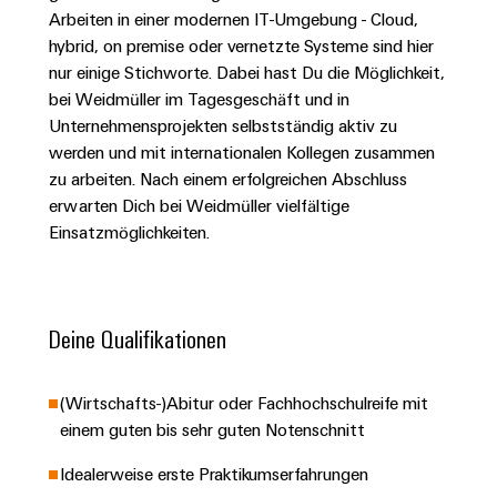
Unternehmensmeldungen
Technischer
Verbindungslösungen
Arbeiten in einer modernen IT-Umgebung - Cloud,
Systeme
Elektronikgehäuse
Support
für
Offene
hybrid, on premise oder vernetzte Systeme sind hier
Fachpressemeldungen
und
Geräte
Ausbildungs-
nur einige Stichworte. Dabei hast Du die Möglichkeit,
Blitz-
Lösungen
Umweltbezogene
Pressekontakt
Konventionelle
und
bei Weidmüller im Tagesgeschäft und in
und
Produktkonformität
Energieerzeugung
Dezentrale
Studienplätze
Unternehmensprojekten selbstständig aktiv zu
Überspannungsschutz
werden und mit internationalen Kollegen zusammen
Zukunftssicherheit
Automatisierung
Engineering
für
Unsere
zu arbeiten. Nach einem erfolgreichen Abschluss
PV
Daten
bewährte
Energiemanagement-
erwarten Dich bei Weidmüller vielfältige
Partner
Veranstaltungen
Generatoranschlusskasten
Energieerzeugung
Lösungen
Technische
Einsatzmöglichkeiten.
IIoT
Aktuelle
Maschinenbau
Feldbusverteiler
Produktkataloge
IIoT
and
Termine
Lösungen
&
Reparatur
für
Automation
verschiedene
Workshops
Deine Qualifikationen
Automation
und
Partner
Automatisierung
Segmente
für
Software
Ersatzteile
Netzwerk
der
&
Schulklassen
Maschinen
Software
(Wirtschafts-)Abitur oder Fachhochschulreife mit
Industrial
Trainings
und
IIoT
einem guten bis sehr guten Notenschnitt
Fabrikautomation
Analytics
und
and
Steuerungen
Webinare
Öl
Automation
Idealerweise erste Praktikumserfahrungen
Industrial
I/O-