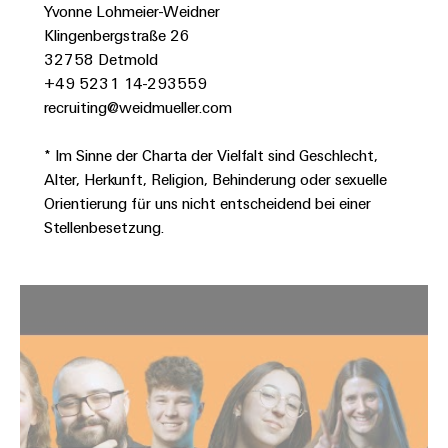
Werkzeuge
Yvonne Lohmeier-Weidner
Abwasseraufbereitung
Klingenbergstraße 26
Automaten
Lösungen
32758 Detmold
für
+49 5231 14-293559
die
Software
Wasser-
recruiting@weidmueller.com
und
Markierer
Abwasserindustrie
* Im Sinne der Charta der Vielfalt sind Geschlecht,
Industriedrucker
Wasserstoff
Alter, Herkunft, Religion, Behinderung oder sexuelle
Orientierung für uns nicht entscheidend bei einer
Wasserstoff
Industrieleuchte
als
Stellenbesetzung.
Schlüsseltechnologie
Cabinet
für
die
Infrastructure
Energiewende
Windenergie
Assemblierungsservice
Effizienter
Betrieb
von
Bestückte
Windparks
Klemmenleisten