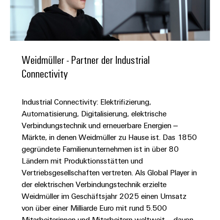
IN
Kabelkonfektionierung
zu
Offene
Leiterplattenklemmen
erlebbar
Weidmüller
Anschlusstechnologie
uns
Stellen
Vertrieb
werden.
Fast
für
Gehäusesysteme
Zahlen
DC-
Delivery
Promotionfahrzeug
Datencenter
Berufserfahrene
und
und
Microgrids
Service
Lösungen
Unternehmen
-
und
Fakten
Weidmüller - Partner der Industrial
Produkte
u-
komponenten
Distribution
Connectivity
Für
für
Unser
OS
Karriere
Beratung
Rechenzentren
Kabeleinführungssysteme
Studierende
Info
Vorstand
Edge
–
und
und
Industrial Connectivity: Elektrifizierung,
effizient,
für
Computing
digitale
Werkstudententätigkeiten
Nachhaltigkeit
zuverlässig,
-
Automatisierung, Digitalisierung, elektrische
unsere
Planung
skalierbar
Industrial
komponenten
Verbindungstechnik und erneuerbare Energien –
Partner
Praktika
Weidmüller
5G
Märkte, in denen Weidmüller zu Hause ist. Das 1850
Energiespeicher
easyConnect
Academy
Anschlussleitungen,
Vertrieb
Abschlussarbeiten
gegründete Familienunternehmen ist in über 80
Lösungen
-
Single
Patchkabel
und
Ländern mit Produktionsstätten und
People
Ihre
Großhandelssuche
Neuanfang
Produkte
Pair
und
Vertriebsgesellschaften vertreten. Als Global Player in
&
für
Industrial
für
Ethernet
Kabel
der elektrischen Verbindungstechnik erzielte
Energiespeichersysteme
Culture
Service
Studienabbrecher
Weidmüller im Geschäftsjahr 2025 einen Umsatz
(ESS)
SPS
Platform
News
von über einer Milliarde Euro mit rund 5.500
Compliance
Energieübertragung
Offene
Systemverkabelung
Mitarbeiterinnen und Mitarbeitern weltweit – davon