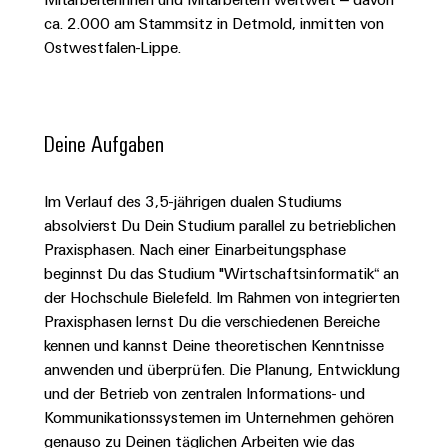
Schaltschrank-
Connectivity
Messen
und
Stellen
&
ca. 2.000 am Stammsitz in Detmold, inmitten von
Weidmüller
und
Consulting
-
für
Migrationslösungen
Ostwestfalen-Lippe.
Welt
Feldebene
Newsletter
verteilung
Studierende
Digitales
Anmeldung
Serviceschnittstellen
Orange
Stabilität
Feldverdrahtung
Engineering
und
Mag
Verteilerboxen
Sicherheit
Smart
Deine Aufgaben
Für
|
Weidmüller
für
Kundenservice
Cabinet
moderne
Schülerinnen
Kundenmagazin
Configurator
Energienetze
Building
und
Webshop
Im Verlauf des 3,5-jährigen dualen Studiums
Elektronik
Länder
PCB
Schüler
Gebäudeinfrastruktur
absolvierst Du Dein Studium parallel zu betrieblichen
Smart
Connector
Preisliste
Koppelrelais
Lösungen
Praxisphasen. Nach einer Einarbeitungsphase
Management
Metering
Ausbildung
Services
für
&
beginnst Du das Studium "Wirtschaftsinformatik“ an
Informationen
Kataloganforderung
die
der Hochschule Bielefeld. Im Rahmen von integrierten
Weidmüller
Halbleiterrelais
Duales
spezifischen
und
Akkreditiertes
Praxisphasen lernst Du die verschiedenen Bereiche
Configurator
Anforderungen
Studium
Zertifikate
Labor
Trennverstärker
in
kennen und kannst Deine theoretischen Kenntnisse
der
Workplace
und
anwenden und überprüfen. Die Planung, Entwicklung
Schülerpraktika
Gebäudeinfrastruktur
Solutions
Messumformer
und der Betrieb von zentralen Informations- und
Presse
Support
Erfolgreiche
Gerätehersteller
Kommunikationssystemen im Unternehmen gehören
Stromversorgungen
Karrierewege
genauso zu Deinen täglichen Arbeiten wie das
Innovative