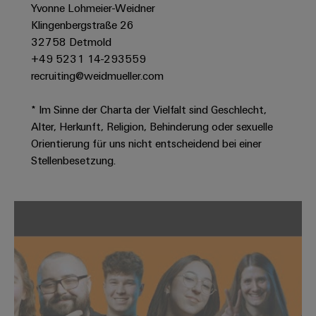
Werkzeuge
Yvonne Lohmeier-Weidner
Abwasseraufbereitung
Klingenbergstraße 26
Automaten
Lösungen
32758 Detmold
für
+49 5231 14-293559
die
Software
Wasser-
recruiting@weidmueller.com
und
Markierer
Abwasserindustrie
* Im Sinne der Charta der Vielfalt sind Geschlecht,
Industriedrucker
Wasserstoff
Alter, Herkunft, Religion, Behinderung oder sexuelle
Orientierung für uns nicht entscheidend bei einer
Wasserstoff
Industrieleuchte
als
Stellenbesetzung.
Schlüsseltechnologie
Cabinet
für
die
Infrastructure
Energiewende
Windenergie
Assemblierungsservice
Effizienter
Betrieb
von
Bestückte
Windparks
Klemmenleisten