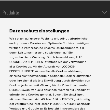
Produkte
Umwe
Produ
IIoT & Automation Software
Schne
Lösungen & Technologien
Industriedrucker
einfa
Datenschutzeinstellungen
REACH
Koppelrelais
Automatisierung
PCF-D
Wir setzen auf unserer Website unbedingt erforderliche
herun
Leiterplattensteckverbinder und Leiterplattenklemmen
Service
Industrial IoT
und optionale Cookies ein. Optionale Cookies benötigen
Markierungssysteme
wir für die Verbesserung unseres Onlineangebots, z.B.
Industrial Security
Connectivity Consulting
durch Leistungsmessung sowie durch auf Sie
Reihenklemmen
Single Pair Ethernet
Industrien
eShop / Digitale Bestellmöglichkeiten
zugeschnittene Werbung. Durch Auswahl von „ALLE
Stromversorgungen
COOKIES AKZEPTIEREN“ stimmen Sie der Verwendung
Smart Metering
Engineering-Daten
Datencenter
aller Cookies zu. Mit der Auswahl von „COOKIE-
Weidmüller
SNAP IN Anschlusstechnologie
PCB Connector Services
EINSTELLUNGEN“ können Sie alle Cookies ablehnen,
AGB
Configurator
Gerätehersteller
Workplace Solutions
einzelne nicht notwendige / optionale Cookies auswählen
Support Center
Digital
Impressum
Maschinenbau
oder Ihre einmal erklärte Einwilligung durch abwählen von
Engineering
Technische Produktkataloge
Einkaufs- /Lieferanteninformationen
Cookies jederzeit mit Wirkung für die Zukunft widerrufen.
Photovoltaik
auf einem
Durch Auswahl von „alle ablehnen“ werden nur unbedingt
neuen Niveau
Weidmüller Configurator
Datenschutzerklärung
Wasserstoff
‒ intuitiv,
erforderliche Cookies genutzt. Soweit Sie einwilligen,
unkompliziert,
Cookie Richtlinie
Weidmüller Industry Match
stimmen Sie nach Art. 49 Abs. 1 lit. a DSGVO gleichzeitig
schnell
der Verarbeitung Ihrer Daten in den USA durch Facebook,
Cookie Einstellungen
Windenergie
Youtube und Google zu. Es besteht insbesondere das