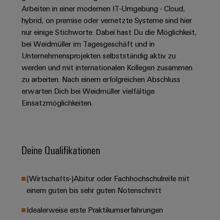
Unternehmensmeldungen
Technischer
Verbindungslösungen
Arbeiten in einer modernen IT-Umgebung - Cloud,
Systeme
Elektronikgehäuse
Support
für
Offene
hybrid, on premise oder vernetzte Systeme sind hier
Fachpressemeldungen
und
Geräte
Ausbildungs-
nur einige Stichworte. Dabei hast Du die Möglichkeit,
Blitz-
Lösungen
Umweltbezogene
Pressekontakt
Konventionelle
und
bei Weidmüller im Tagesgeschäft und in
und
Produktkonformität
Energieerzeugung
Dezentrale
Studienplätze
Unternehmensprojekten selbstständig aktiv zu
Überspannungsschutz
werden und mit internationalen Kollegen zusammen
Zukunftssicherheit
Automatisierung
Engineering
für
Unsere
zu arbeiten. Nach einem erfolgreichen Abschluss
PV
Daten
bewährte
Energiemanagement-
erwarten Dich bei Weidmüller vielfältige
Partner
Veranstaltungen
Generatoranschlusskasten
Energieerzeugung
Lösungen
Technische
Einsatzmöglichkeiten.
IIoT
Aktuelle
Maschinenbau
Feldbusverteiler
Produktkataloge
IIoT
and
Termine
Lösungen
&
Reparatur
für
Automation
verschiedene
Workshops
Deine Qualifikationen
Automation
und
Partner
Automatisierung
Segmente
für
Software
Ersatzteile
Netzwerk
der
&
Schulklassen
Maschinen
Software
(Wirtschafts-)Abitur oder Fachhochschulreife mit
Industrial
Trainings
und
IIoT
einem guten bis sehr guten Notenschnitt
Fabrikautomation
Analytics
und
and
Steuerungen
Webinare
Öl
Automation
Idealerweise erste Praktikumserfahrungen
Industrial
I/O-