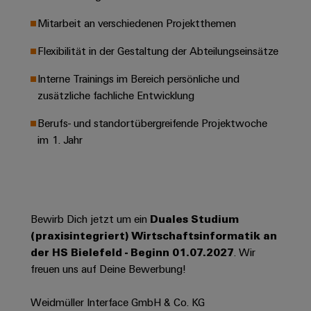
Leiterplattensteckverbinder
Schaltschrankbau
AI
Karriere auf
Mitarbeit an verschiedenen Projektthemen
&
dem Kindel
Schienenfahrzeuge
Remote
Leiterplattenklemmen
Unser
Flexibilität in der Gestaltung der Abteilungseinsätze
Moderne
Access
neues
und
PCB
Distribution
&
digitale
Interne Trainings im Bereich persönliche und
Center in
Connector
Lösungen
Thüringen
Cloud-
zusätzliche fachliche Entwicklung
für
Services
Services
klimafreundliche
Berufs- und standortübergreifende Projektwoche
Mobilitat
Original
im 1. Jahr
Industrial
im
Equipment
Bahnverkehr
Service
Manufacturer
Platform
Schiffbau
(OEM)
easyConnect
Umfassende
Verbindungslösungen
Bewirb Dich jetzt um ein
Duales Studium
für
(praxisintegriert) Wirtschaftsinformatik an
die
Werkstatt
der HS Bielefeld - Beginn 01.07.2027
. Wir
maritime
Industrie
&
freuen uns auf Deine Bewerbung!
Zubehör
Wasseraufbereitung
Weidmüller Interface GmbH & Co. KG
&