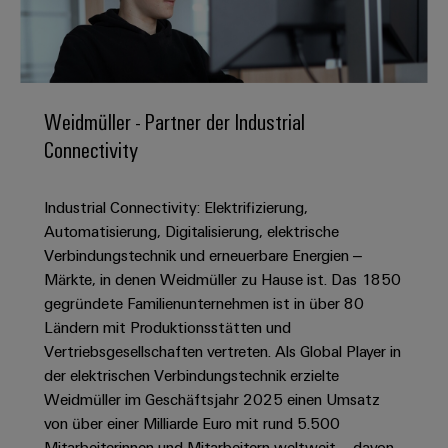
IN
Kabelkonfektionierung
zu
Offene
Leiterplattenklemmen
erlebbar
Weidmüller
Anschlusstechnologie
uns
Stellen
Vertrieb
werden.
Fast
für
Gehäusesysteme
Zahlen
DC-
Delivery
Promotionfahrzeug
Datencenter
Berufserfahrene
und
und
Microgrids
Service
Lösungen
Unternehmen
-
und
Fakten
Weidmüller - Partner der Industrial
Produkte
u-
komponenten
Distribution
Connectivity
Für
für
Unser
OS
Karriere
Beratung
Rechenzentren
Kabeleinführungssysteme
Studierende
Info
Vorstand
Edge
–
und
und
Industrial Connectivity: Elektrifizierung,
effizient,
für
Computing
digitale
Werkstudententätigkeiten
Nachhaltigkeit
zuverlässig,
-
Automatisierung, Digitalisierung, elektrische
unsere
Planung
skalierbar
Industrial
komponenten
Verbindungstechnik und erneuerbare Energien –
Partner
Praktika
Weidmüller
5G
Märkte, in denen Weidmüller zu Hause ist. Das 1850
Energiespeicher
easyConnect
Academy
Anschlussleitungen,
Vertrieb
Abschlussarbeiten
gegründete Familienunternehmen ist in über 80
Lösungen
-
Single
Patchkabel
und
Ländern mit Produktionsstätten und
People
Ihre
Großhandelssuche
Neuanfang
Produkte
Pair
und
Vertriebsgesellschaften vertreten. Als Global Player in
&
für
Industrial
für
Ethernet
Kabel
der elektrischen Verbindungstechnik erzielte
Energiespeichersysteme
Culture
Service
Studienabbrecher
Weidmüller im Geschäftsjahr 2025 einen Umsatz
(ESS)
SPS
Platform
News
von über einer Milliarde Euro mit rund 5.500
Compliance
Energieübertragung
Offene
Systemverkabelung
Mitarbeiterinnen und Mitarbeitern weltweit – davon