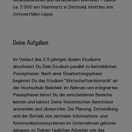
Schaltschrank-
Connectivity
Messen
und
Stellen
&
ca. 2.000 am Stammsitz in Detmold, inmitten von
Weidmüller
und
Consulting
-
für
Migrationslösungen
Ostwestfalen-Lippe.
Welt
Feldebene
Newsletter
verteilung
Studierende
Digitales
Anmeldung
Serviceschnittstellen
Orange
Stabilität
Feldverdrahtung
Engineering
und
Mag
Verteilerboxen
Sicherheit
Smart
Deine Aufgaben
Für
|
Weidmüller
für
Kundenservice
Cabinet
moderne
Schülerinnen
Kundenmagazin
Configurator
Energienetze
Building
und
Webshop
Im Verlauf des 3,5-jährigen dualen Studiums
Elektronik
Länder
PCB
Schüler
Gebäudeinfrastruktur
absolvierst Du Dein Studium parallel zu betrieblichen
Smart
Connector
Preisliste
Koppelrelais
Lösungen
Praxisphasen. Nach einer Einarbeitungsphase
Management
Metering
Ausbildung
Services
für
&
beginnst Du das Studium "Wirtschaftsinformatik“ an
Informationen
Kataloganforderung
die
der Hochschule Bielefeld. Im Rahmen von integrierten
Weidmüller
Halbleiterrelais
Duales
spezifischen
und
Akkreditiertes
Praxisphasen lernst Du die verschiedenen Bereiche
Configurator
Anforderungen
Studium
Zertifikate
Labor
Trennverstärker
in
kennen und kannst Deine theoretischen Kenntnisse
der
Workplace
und
anwenden und überprüfen. Die Planung, Entwicklung
Schülerpraktika
Gebäudeinfrastruktur
Solutions
Messumformer
und der Betrieb von zentralen Informations- und
Presse
Support
Erfolgreiche
Gerätehersteller
Kommunikationssystemen im Unternehmen gehören
Stromversorgungen
Karrierewege
genauso zu Deinen täglichen Arbeiten wie das
Innovative