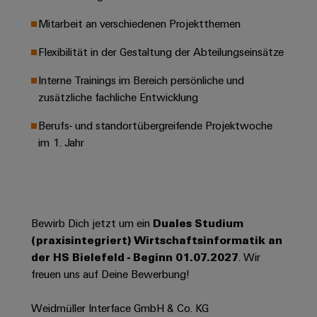
Leiterplattensteckverbinder
Schaltschrankbau
AI
Karriere auf
Mitarbeit an verschiedenen Projektthemen
&
dem Kindel
Schienenfahrzeuge
Remote
Leiterplattenklemmen
Unser
Flexibilität in der Gestaltung der Abteilungseinsätze
Moderne
Access
neues
und
PCB
Distribution
&
digitale
Interne Trainings im Bereich persönliche und
Center in
Connector
Lösungen
Thüringen
Cloud-
zusätzliche fachliche Entwicklung
für
Services
Services
klimafreundliche
Berufs- und standortübergreifende Projektwoche
Mobilitat
Original
im 1. Jahr
Industrial
im
Equipment
Bahnverkehr
Service
Manufacturer
Platform
Schiffbau
(OEM)
easyConnect
Umfassende
Verbindungslösungen
Bewirb Dich jetzt um ein
Duales Studium
für
(praxisintegriert) Wirtschaftsinformatik an
die
Werkstatt
der HS Bielefeld - Beginn 01.07.2027
. Wir
maritime
Industrie
&
freuen uns auf Deine Bewerbung!
Zubehör
Wasseraufbereitung
Weidmüller Interface GmbH & Co. KG
&