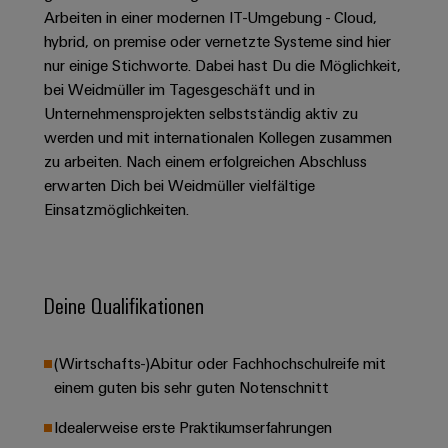
Unternehmensmeldungen
Technischer
Verbindungslösungen
Arbeiten in einer modernen IT-Umgebung - Cloud,
Systeme
Elektronikgehäuse
Support
für
Offene
hybrid, on premise oder vernetzte Systeme sind hier
Fachpressemeldungen
und
Geräte
Ausbildungs-
nur einige Stichworte. Dabei hast Du die Möglichkeit,
Blitz-
Lösungen
Umweltbezogene
Pressekontakt
Konventionelle
und
bei Weidmüller im Tagesgeschäft und in
und
Produktkonformität
Energieerzeugung
Dezentrale
Studienplätze
Unternehmensprojekten selbstständig aktiv zu
Überspannungsschutz
werden und mit internationalen Kollegen zusammen
Zukunftssicherheit
Automatisierung
Engineering
für
Unsere
zu arbeiten. Nach einem erfolgreichen Abschluss
PV
Daten
bewährte
Energiemanagement-
erwarten Dich bei Weidmüller vielfältige
Partner
Veranstaltungen
Generatoranschlusskasten
Energieerzeugung
Lösungen
Technische
Einsatzmöglichkeiten.
IIoT
Aktuelle
Maschinenbau
Feldbusverteiler
Produktkataloge
IIoT
and
Termine
Lösungen
&
Reparatur
für
Automation
verschiedene
Workshops
Deine Qualifikationen
Automation
und
Partner
Automatisierung
Segmente
für
Software
Ersatzteile
Netzwerk
der
&
Schulklassen
Maschinen
Software
(Wirtschafts-)Abitur oder Fachhochschulreife mit
Industrial
Trainings
und
IIoT
einem guten bis sehr guten Notenschnitt
Fabrikautomation
Analytics
und
and
Steuerungen
Webinare
Öl
Automation
Idealerweise erste Praktikumserfahrungen
Industrial
I/O-