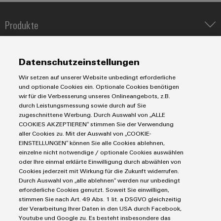
Produkte
Umwe
Produ
IIoT & Automation Software
Schne
Lösungen & Technologien
Industriedrucker
einfa
Datenschutzeinstellungen
REACH
Koppelrelais
Automatisierung
PCF-D
Wir setzen auf unserer Website unbedingt erforderliche
herun
Leiterplattensteckverbinder und Leiterplattenklemmen
Service
Industrial IoT
und optionale Cookies ein. Optionale Cookies benötigen
Markierungssysteme
wir für die Verbesserung unseres Onlineangebots, z.B.
Industrial Security
Connectivity Consulting
durch Leistungsmessung sowie durch auf Sie
Reihenklemmen
Single Pair Ethernet
Industrien
eShop / Digitale Bestellmöglichkeiten
zugeschnittene Werbung. Durch Auswahl von „ALLE
Stromversorgungen
COOKIES AKZEPTIEREN“ stimmen Sie der Verwendung
Smart Metering
Engineering-Daten
Datencenter
aller Cookies zu. Mit der Auswahl von „COOKIE-
Weidmüller
SNAP IN Anschlusstechnologie
PCB Connector Services
EINSTELLUNGEN“ können Sie alle Cookies ablehnen,
AGB
Configurator
Gerätehersteller
Workplace Solutions
einzelne nicht notwendige / optionale Cookies auswählen
Support Center
Digital
Impressum
Maschinenbau
oder Ihre einmal erklärte Einwilligung durch abwählen von
Engineering
Technische Produktkataloge
Einkaufs- /Lieferanteninformationen
Cookies jederzeit mit Wirkung für die Zukunft widerrufen.
Photovoltaik
auf einem
Durch Auswahl von „alle ablehnen“ werden nur unbedingt
neuen Niveau
Weidmüller Configurator
Datenschutzerklärung
Wasserstoff
‒ intuitiv,
erforderliche Cookies genutzt. Soweit Sie einwilligen,
unkompliziert,
Cookie Richtlinie
Weidmüller Industry Match
stimmen Sie nach Art. 49 Abs. 1 lit. a DSGVO gleichzeitig
schnell
der Verarbeitung Ihrer Daten in den USA durch Facebook,
Cookie Einstellungen
Windenergie
Youtube und Google zu. Es besteht insbesondere das