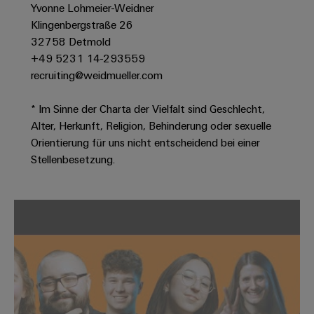
Werkzeuge
Yvonne Lohmeier-Weidner
Abwasseraufbereitung
Klingenbergstraße 26
Automaten
Lösungen
32758 Detmold
für
+49 5231 14-293559
die
Software
Wasser-
recruiting@weidmueller.com
und
Markierer
Abwasserindustrie
* Im Sinne der Charta der Vielfalt sind Geschlecht,
Industriedrucker
Wasserstoff
Alter, Herkunft, Religion, Behinderung oder sexuelle
Orientierung für uns nicht entscheidend bei einer
Wasserstoff
Industrieleuchte
als
Stellenbesetzung.
Schlüsseltechnologie
Cabinet
für
die
Infrastructure
Energiewende
Windenergie
Assemblierungsservice
Effizienter
Betrieb
von
Bestückte
Windparks
Klemmenleisten