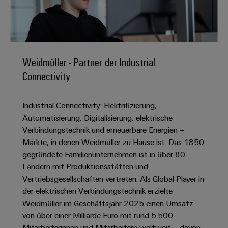
IN
Kabelkonfektionierung
zu
Offene
Leiterplattenklemmen
erlebbar
Weidmüller
Anschlusstechnologie
uns
Stellen
Vertrieb
werden.
Fast
für
Gehäusesysteme
Zahlen
DC-
Delivery
Promotionfahrzeug
Datencenter
Berufserfahrene
und
und
Microgrids
Service
Lösungen
Unternehmen
-
und
Fakten
Weidmüller - Partner der Industrial
Produkte
u-
komponenten
Distribution
Connectivity
Für
für
Unser
OS
Karriere
Beratung
Rechenzentren
Kabeleinführungssysteme
Studierende
Info
Vorstand
Edge
–
und
und
Industrial Connectivity: Elektrifizierung,
effizient,
für
Computing
digitale
Werkstudententätigkeiten
Nachhaltigkeit
zuverlässig,
-
Automatisierung, Digitalisierung, elektrische
unsere
Planung
skalierbar
Industrial
komponenten
Verbindungstechnik und erneuerbare Energien –
Partner
Praktika
Weidmüller
5G
Märkte, in denen Weidmüller zu Hause ist. Das 1850
Energiespeicher
easyConnect
Academy
Anschlussleitungen,
Vertrieb
Abschlussarbeiten
gegründete Familienunternehmen ist in über 80
Lösungen
-
Single
Patchkabel
und
Ländern mit Produktionsstätten und
People
Ihre
Großhandelssuche
Neuanfang
Produkte
Pair
und
Vertriebsgesellschaften vertreten. Als Global Player in
&
für
Industrial
für
Ethernet
Kabel
der elektrischen Verbindungstechnik erzielte
Energiespeichersysteme
Culture
Service
Studienabbrecher
Weidmüller im Geschäftsjahr 2025 einen Umsatz
(ESS)
SPS
Platform
News
von über einer Milliarde Euro mit rund 5.500
Compliance
Energieübertragung
Offene
Systemverkabelung
Mitarbeiterinnen und Mitarbeitern weltweit – davon