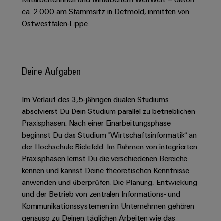
Schaltschrank-
Connectivity
Messen
und
Stellen
&
ca. 2.000 am Stammsitz in Detmold, inmitten von
Weidmüller
und
Consulting
-
für
Migrationslösungen
Ostwestfalen-Lippe.
Welt
Feldebene
Newsletter
verteilung
Studierende
Digitales
Anmeldung
Serviceschnittstellen
Orange
Stabilität
Feldverdrahtung
Engineering
und
Mag
Verteilerboxen
Sicherheit
Smart
Deine Aufgaben
Für
|
Weidmüller
für
Kundenservice
Cabinet
moderne
Schülerinnen
Kundenmagazin
Configurator
Energienetze
Building
und
Webshop
Im Verlauf des 3,5-jährigen dualen Studiums
Elektronik
Länder
PCB
Schüler
Gebäudeinfrastruktur
absolvierst Du Dein Studium parallel zu betrieblichen
Smart
Connector
Preisliste
Koppelrelais
Lösungen
Praxisphasen. Nach einer Einarbeitungsphase
Management
Metering
Ausbildung
Services
für
&
beginnst Du das Studium "Wirtschaftsinformatik“ an
Informationen
Kataloganforderung
die
der Hochschule Bielefeld. Im Rahmen von integrierten
Weidmüller
Halbleiterrelais
Duales
spezifischen
und
Akkreditiertes
Praxisphasen lernst Du die verschiedenen Bereiche
Configurator
Anforderungen
Studium
Zertifikate
Labor
Trennverstärker
in
kennen und kannst Deine theoretischen Kenntnisse
der
Workplace
und
anwenden und überprüfen. Die Planung, Entwicklung
Schülerpraktika
Gebäudeinfrastruktur
Solutions
Messumformer
und der Betrieb von zentralen Informations- und
Presse
Support
Erfolgreiche
Gerätehersteller
Kommunikationssystemen im Unternehmen gehören
Stromversorgungen
Karrierewege
genauso zu Deinen täglichen Arbeiten wie das
Innovative