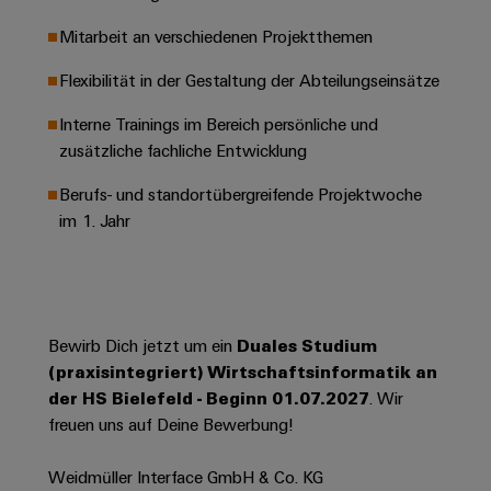
Leiterplattensteckverbinder
Schaltschrankbau
AI
Karriere auf
Mitarbeit an verschiedenen Projektthemen
&
dem Kindel
Schienenfahrzeuge
Remote
Leiterplattenklemmen
Unser
Flexibilität in der Gestaltung der Abteilungseinsätze
Moderne
Access
neues
und
PCB
Distribution
&
digitale
Interne Trainings im Bereich persönliche und
Center in
Connector
Lösungen
Thüringen
Cloud-
zusätzliche fachliche Entwicklung
für
Services
Services
klimafreundliche
Berufs- und standortübergreifende Projektwoche
Mobilitat
Original
im 1. Jahr
Industrial
im
Equipment
Bahnverkehr
Service
Manufacturer
Platform
Schiffbau
(OEM)
easyConnect
Umfassende
Verbindungslösungen
Bewirb Dich jetzt um ein
Duales Studium
für
(praxisintegriert) Wirtschaftsinformatik an
die
Werkstatt
der HS Bielefeld - Beginn 01.07.2027
. Wir
maritime
Industrie
&
freuen uns auf Deine Bewerbung!
Zubehör
Wasseraufbereitung
Weidmüller Interface GmbH & Co. KG
&