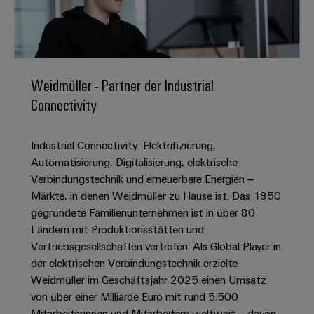
IN
Kabelkonfektionierung
zu
Offene
Leiterplattenklemmen
erlebbar
Weidmüller
Anschlusstechnologie
uns
Stellen
Vertrieb
werden.
Fast
für
Gehäusesysteme
Zahlen
DC-
Delivery
Promotionfahrzeug
Datencenter
Berufserfahrene
und
und
Microgrids
Service
Lösungen
Unternehmen
-
und
Fakten
Weidmüller - Partner der Industrial
Produkte
u-
komponenten
Distribution
Connectivity
Für
für
Unser
OS
Karriere
Beratung
Rechenzentren
Kabeleinführungssysteme
Studierende
Info
Vorstand
Edge
–
und
und
Industrial Connectivity: Elektrifizierung,
effizient,
für
Computing
digitale
Werkstudententätigkeiten
Nachhaltigkeit
zuverlässig,
-
Automatisierung, Digitalisierung, elektrische
unsere
Planung
skalierbar
Industrial
komponenten
Verbindungstechnik und erneuerbare Energien –
Partner
Praktika
Weidmüller
5G
Märkte, in denen Weidmüller zu Hause ist. Das 1850
Energiespeicher
easyConnect
Academy
Anschlussleitungen,
Vertrieb
Abschlussarbeiten
gegründete Familienunternehmen ist in über 80
Lösungen
-
Single
Patchkabel
und
Ländern mit Produktionsstätten und
People
Ihre
Großhandelssuche
Neuanfang
Produkte
Pair
und
Vertriebsgesellschaften vertreten. Als Global Player in
&
für
Industrial
für
Ethernet
Kabel
der elektrischen Verbindungstechnik erzielte
Energiespeichersysteme
Culture
Service
Studienabbrecher
Weidmüller im Geschäftsjahr 2025 einen Umsatz
(ESS)
SPS
Platform
News
von über einer Milliarde Euro mit rund 5.500
Compliance
Energieübertragung
Offene
Systemverkabelung
Mitarbeiterinnen und Mitarbeitern weltweit – davon