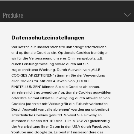
Produkte
Umwe
Produ
IIoT & Automation Software
Schne
Lösungen & Technologien
Industriedrucker
einfa
Datenschutzeinstellungen
REACH
Koppelrelais
Automatisierung
PCF-D
Wir setzen auf unserer Website unbedingt erforderliche
herun
Leiterplattensteckverbinder und Leiterplattenklemmen
Service
Industrial IoT
und optionale Cookies ein. Optionale Cookies benötigen
Markierungssysteme
wir für die Verbesserung unseres Onlineangebots, z.B.
Industrial Security
Connectivity Consulting
durch Leistungsmessung sowie durch auf Sie
Reihenklemmen
Single Pair Ethernet
Industrien
eShop / Digitale Bestellmöglichkeiten
zugeschnittene Werbung. Durch Auswahl von „ALLE
Stromversorgungen
COOKIES AKZEPTIEREN“ stimmen Sie der Verwendung
Smart Metering
Engineering-Daten
Datencenter
aller Cookies zu. Mit der Auswahl von „COOKIE-
Weidmüller
SNAP IN Anschlusstechnologie
PCB Connector Services
EINSTELLUNGEN“ können Sie alle Cookies ablehnen,
AGB
Configurator
Gerätehersteller
Workplace Solutions
einzelne nicht notwendige / optionale Cookies auswählen
Support Center
Digital
Impressum
Maschinenbau
oder Ihre einmal erklärte Einwilligung durch abwählen von
Engineering
Technische Produktkataloge
Einkaufs- /Lieferanteninformationen
Cookies jederzeit mit Wirkung für die Zukunft widerrufen.
Photovoltaik
auf einem
Durch Auswahl von „alle ablehnen“ werden nur unbedingt
neuen Niveau
Weidmüller Configurator
Datenschutzerklärung
Wasserstoff
‒ intuitiv,
erforderliche Cookies genutzt. Soweit Sie einwilligen,
unkompliziert,
Cookie Richtlinie
Weidmüller Industry Match
stimmen Sie nach Art. 49 Abs. 1 lit. a DSGVO gleichzeitig
schnell
der Verarbeitung Ihrer Daten in den USA durch Facebook,
Cookie Einstellungen
Windenergie
Youtube und Google zu. Es besteht insbesondere das