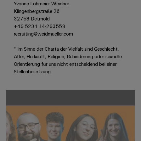
Werkzeuge
Yvonne Lohmeier-Weidner
Abwasseraufbereitung
Klingenbergstraße 26
Automaten
Lösungen
32758 Detmold
für
+49 5231 14-293559
die
Software
Wasser-
recruiting@weidmueller.com
und
Markierer
Abwasserindustrie
* Im Sinne der Charta der Vielfalt sind Geschlecht,
Industriedrucker
Wasserstoff
Alter, Herkunft, Religion, Behinderung oder sexuelle
Orientierung für uns nicht entscheidend bei einer
Wasserstoff
Industrieleuchte
als
Stellenbesetzung.
Schlüsseltechnologie
Cabinet
für
die
Infrastructure
Energiewende
Windenergie
Assemblierungsservice
Effizienter
Betrieb
von
Bestückte
Windparks
Klemmenleisten