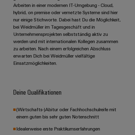
Unternehmensmeldungen
Technischer
Verbindungslösungen
Arbeiten in einer modernen IT-Umgebung - Cloud,
Systeme
Elektronikgehäuse
Support
für
Offene
hybrid, on premise oder vernetzte Systeme sind hier
Fachpressemeldungen
und
Geräte
Ausbildungs-
nur einige Stichworte. Dabei hast Du die Möglichkeit,
Blitz-
Lösungen
Umweltbezogene
Pressekontakt
Konventionelle
und
bei Weidmüller im Tagesgeschäft und in
und
Produktkonformität
Energieerzeugung
Dezentrale
Studienplätze
Unternehmensprojekten selbstständig aktiv zu
Überspannungsschutz
werden und mit internationalen Kollegen zusammen
Zukunftssicherheit
Automatisierung
Engineering
für
Unsere
zu arbeiten. Nach einem erfolgreichen Abschluss
PV
Daten
bewährte
Energiemanagement-
erwarten Dich bei Weidmüller vielfältige
Partner
Veranstaltungen
Generatoranschlusskasten
Energieerzeugung
Lösungen
Technische
Einsatzmöglichkeiten.
IIoT
Aktuelle
Maschinenbau
Feldbusverteiler
Produktkataloge
IIoT
and
Termine
Lösungen
&
Reparatur
für
Automation
verschiedene
Workshops
Deine Qualifikationen
Automation
und
Partner
Automatisierung
Segmente
für
Software
Ersatzteile
Netzwerk
der
&
Schulklassen
Maschinen
Software
(Wirtschafts-)Abitur oder Fachhochschulreife mit
Industrial
Trainings
und
IIoT
einem guten bis sehr guten Notenschnitt
Fabrikautomation
Analytics
und
and
Steuerungen
Webinare
Öl
Automation
Idealerweise erste Praktikumserfahrungen
Industrial
I/O-