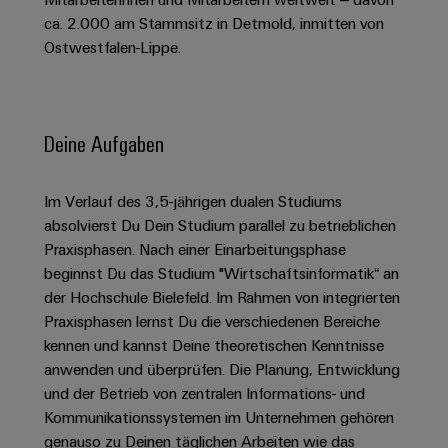
Schaltschrank-
Connectivity
Messen
und
Stellen
&
ca. 2.000 am Stammsitz in Detmold, inmitten von
Weidmüller
und
Consulting
-
für
Migrationslösungen
Ostwestfalen-Lippe.
Welt
Feldebene
Newsletter
verteilung
Studierende
Digitales
Anmeldung
Serviceschnittstellen
Orange
Stabilität
Feldverdrahtung
Engineering
und
Mag
Verteilerboxen
Sicherheit
Smart
Deine Aufgaben
Für
|
Weidmüller
für
Kundenservice
Cabinet
moderne
Schülerinnen
Kundenmagazin
Configurator
Energienetze
Building
und
Webshop
Im Verlauf des 3,5-jährigen dualen Studiums
Elektronik
Länder
PCB
Schüler
Gebäudeinfrastruktur
absolvierst Du Dein Studium parallel zu betrieblichen
Smart
Connector
Preisliste
Koppelrelais
Lösungen
Praxisphasen. Nach einer Einarbeitungsphase
Management
Metering
Ausbildung
Services
für
&
beginnst Du das Studium "Wirtschaftsinformatik“ an
Informationen
Kataloganforderung
die
der Hochschule Bielefeld. Im Rahmen von integrierten
Weidmüller
Halbleiterrelais
Duales
spezifischen
und
Akkreditiertes
Praxisphasen lernst Du die verschiedenen Bereiche
Configurator
Anforderungen
Studium
Zertifikate
Labor
Trennverstärker
in
kennen und kannst Deine theoretischen Kenntnisse
der
Workplace
und
anwenden und überprüfen. Die Planung, Entwicklung
Schülerpraktika
Gebäudeinfrastruktur
Solutions
Messumformer
und der Betrieb von zentralen Informations- und
Presse
Support
Erfolgreiche
Gerätehersteller
Kommunikationssystemen im Unternehmen gehören
Stromversorgungen
Karrierewege
genauso zu Deinen täglichen Arbeiten wie das
Innovative