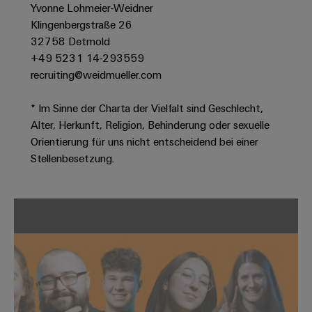
Werkzeuge
Yvonne Lohmeier-Weidner
Abwasseraufbereitung
Klingenbergstraße 26
Automaten
Lösungen
32758 Detmold
für
+49 5231 14-293559
die
Software
Wasser-
recruiting@weidmueller.com
und
Markierer
Abwasserindustrie
* Im Sinne der Charta der Vielfalt sind Geschlecht,
Industriedrucker
Wasserstoff
Alter, Herkunft, Religion, Behinderung oder sexuelle
Orientierung für uns nicht entscheidend bei einer
Wasserstoff
Industrieleuchte
als
Stellenbesetzung.
Schlüsseltechnologie
Cabinet
für
die
Infrastructure
Energiewende
Windenergie
Assemblierungsservice
Effizienter
Betrieb
von
Bestückte
Windparks
Klemmenleisten