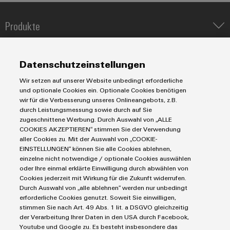
Produkte
Umwe
Produ
IIoT & Automation Software
Schne
Lösungen & Technologien
Industriedrucker
einfa
Datenschutzeinstellungen
REACH
Koppelrelais
Automatisierung
PCF-D
Wir setzen auf unserer Website unbedingt erforderliche
herun
Leiterplattensteckverbinder und Leiterplattenklemmen
Service
Industrial IoT
und optionale Cookies ein. Optionale Cookies benötigen
Markierungssysteme
wir für die Verbesserung unseres Onlineangebots, z.B.
Industrial Security
Connectivity Consulting
durch Leistungsmessung sowie durch auf Sie
Reihenklemmen
Single Pair Ethernet
Industrien
eShop / Digitale Bestellmöglichkeiten
zugeschnittene Werbung. Durch Auswahl von „ALLE
Stromversorgungen
COOKIES AKZEPTIEREN“ stimmen Sie der Verwendung
Smart Metering
Engineering-Daten
Datencenter
aller Cookies zu. Mit der Auswahl von „COOKIE-
Weidmüller
SNAP IN Anschlusstechnologie
PCB Connector Services
EINSTELLUNGEN“ können Sie alle Cookies ablehnen,
AGB
Configurator
Gerätehersteller
Workplace Solutions
einzelne nicht notwendige / optionale Cookies auswählen
Support Center
Digital
Impressum
Maschinenbau
oder Ihre einmal erklärte Einwilligung durch abwählen von
Engineering
Technische Produktkataloge
Einkaufs- /Lieferanteninformationen
Cookies jederzeit mit Wirkung für die Zukunft widerrufen.
Photovoltaik
auf einem
Durch Auswahl von „alle ablehnen“ werden nur unbedingt
neuen Niveau
Weidmüller Configurator
Datenschutzerklärung
Wasserstoff
‒ intuitiv,
erforderliche Cookies genutzt. Soweit Sie einwilligen,
unkompliziert,
Cookie Richtlinie
Weidmüller Industry Match
stimmen Sie nach Art. 49 Abs. 1 lit. a DSGVO gleichzeitig
schnell
der Verarbeitung Ihrer Daten in den USA durch Facebook,
Cookie Einstellungen
Windenergie
Youtube und Google zu. Es besteht insbesondere das