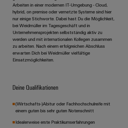
Unternehmensmeldungen
Technischer
Verbindungslösungen
Arbeiten in einer modernen IT-Umgebung - Cloud,
Systeme
Elektronikgehäuse
Support
für
Offene
hybrid, on premise oder vernetzte Systeme sind hier
Fachpressemeldungen
und
Geräte
Ausbildungs-
nur einige Stichworte. Dabei hast Du die Möglichkeit,
Blitz-
Lösungen
Umweltbezogene
Pressekontakt
Konventionelle
und
bei Weidmüller im Tagesgeschäft und in
und
Produktkonformität
Energieerzeugung
Dezentrale
Studienplätze
Unternehmensprojekten selbstständig aktiv zu
Überspannungsschutz
werden und mit internationalen Kollegen zusammen
Zukunftssicherheit
Automatisierung
Engineering
für
Unsere
zu arbeiten. Nach einem erfolgreichen Abschluss
PV
Daten
bewährte
Energiemanagement-
erwarten Dich bei Weidmüller vielfältige
Partner
Veranstaltungen
Generatoranschlusskasten
Energieerzeugung
Lösungen
Technische
Einsatzmöglichkeiten.
IIoT
Aktuelle
Maschinenbau
Feldbusverteiler
Produktkataloge
IIoT
and
Termine
Lösungen
&
Reparatur
für
Automation
verschiedene
Workshops
Deine Qualifikationen
Automation
und
Partner
Automatisierung
Segmente
für
Software
Ersatzteile
Netzwerk
der
&
Schulklassen
Maschinen
Software
(Wirtschafts-)Abitur oder Fachhochschulreife mit
Industrial
Trainings
und
IIoT
einem guten bis sehr guten Notenschnitt
Fabrikautomation
Analytics
und
and
Steuerungen
Webinare
Öl
Automation
Idealerweise erste Praktikumserfahrungen
Industrial
I/O-