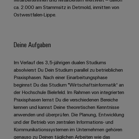
Schaltschrank-
Connectivity
Messen
und
Stellen
&
ca. 2.000 am Stammsitz in Detmold, inmitten von
Weidmüller
und
Consulting
-
für
Migrationslösungen
Ostwestfalen-Lippe.
Welt
Feldebene
Newsletter
verteilung
Studierende
Digitales
Anmeldung
Serviceschnittstellen
Orange
Stabilität
Feldverdrahtung
Engineering
und
Mag
Verteilerboxen
Sicherheit
Smart
Deine Aufgaben
Für
|
Weidmüller
für
Kundenservice
Cabinet
moderne
Schülerinnen
Kundenmagazin
Configurator
Energienetze
Building
und
Webshop
Im Verlauf des 3,5-jährigen dualen Studiums
Elektronik
Länder
PCB
Schüler
Gebäudeinfrastruktur
absolvierst Du Dein Studium parallel zu betrieblichen
Smart
Connector
Preisliste
Koppelrelais
Lösungen
Praxisphasen. Nach einer Einarbeitungsphase
Management
Metering
Ausbildung
Services
für
&
beginnst Du das Studium "Wirtschaftsinformatik“ an
Informationen
Kataloganforderung
die
der Hochschule Bielefeld. Im Rahmen von integrierten
Weidmüller
Halbleiterrelais
Duales
spezifischen
und
Akkreditiertes
Praxisphasen lernst Du die verschiedenen Bereiche
Configurator
Anforderungen
Studium
Zertifikate
Labor
Trennverstärker
in
kennen und kannst Deine theoretischen Kenntnisse
der
Workplace
und
anwenden und überprüfen. Die Planung, Entwicklung
Schülerpraktika
Gebäudeinfrastruktur
Solutions
Messumformer
und der Betrieb von zentralen Informations- und
Presse
Support
Erfolgreiche
Gerätehersteller
Kommunikationssystemen im Unternehmen gehören
Stromversorgungen
Karrierewege
genauso zu Deinen täglichen Arbeiten wie das
Innovative