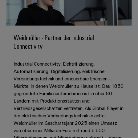
IN
Kabelkonfektionierung
zu
Offene
Leiterplattenklemmen
erlebbar
Weidmüller
Anschlusstechnologie
uns
Stellen
Vertrieb
werden.
Fast
für
Gehäusesysteme
Zahlen
DC-
Delivery
Promotionfahrzeug
Datencenter
Berufserfahrene
und
und
Microgrids
Service
Lösungen
Unternehmen
-
und
Fakten
Weidmüller - Partner der Industrial
Produkte
u-
komponenten
Distribution
Connectivity
Für
für
Unser
OS
Karriere
Beratung
Rechenzentren
Kabeleinführungssysteme
Studierende
Info
Vorstand
Edge
–
und
und
Industrial Connectivity: Elektrifizierung,
effizient,
für
Computing
digitale
Werkstudententätigkeiten
Nachhaltigkeit
zuverlässig,
-
Automatisierung, Digitalisierung, elektrische
unsere
Planung
skalierbar
Industrial
komponenten
Verbindungstechnik und erneuerbare Energien –
Partner
Praktika
Weidmüller
5G
Märkte, in denen Weidmüller zu Hause ist. Das 1850
Energiespeicher
easyConnect
Academy
Anschlussleitungen,
Vertrieb
Abschlussarbeiten
gegründete Familienunternehmen ist in über 80
Lösungen
-
Single
Patchkabel
und
Ländern mit Produktionsstätten und
People
Ihre
Großhandelssuche
Neuanfang
Produkte
Pair
und
Vertriebsgesellschaften vertreten. Als Global Player in
&
für
Industrial
für
Ethernet
Kabel
der elektrischen Verbindungstechnik erzielte
Energiespeichersysteme
Culture
Service
Studienabbrecher
Weidmüller im Geschäftsjahr 2025 einen Umsatz
(ESS)
SPS
Platform
News
von über einer Milliarde Euro mit rund 5.500
Compliance
Energieübertragung
Offene
Systemverkabelung
Mitarbeiterinnen und Mitarbeitern weltweit – davon