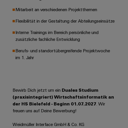
Leiterplattensteckverbinder
Schaltschrankbau
AI
Karriere auf
Mitarbeit an verschiedenen Projektthemen
&
dem Kindel
Schienenfahrzeuge
Remote
Leiterplattenklemmen
Unser
Flexibilität in der Gestaltung der Abteilungseinsätze
Moderne
Access
neues
und
PCB
Distribution
&
digitale
Interne Trainings im Bereich persönliche und
Center in
Connector
Lösungen
Thüringen
Cloud-
zusätzliche fachliche Entwicklung
für
Services
Services
klimafreundliche
Berufs- und standortübergreifende Projektwoche
Mobilitat
Original
im 1. Jahr
Industrial
im
Equipment
Bahnverkehr
Service
Manufacturer
Platform
Schiffbau
(OEM)
easyConnect
Umfassende
Verbindungslösungen
Bewirb Dich jetzt um ein
Duales Studium
für
(praxisintegriert) Wirtschaftsinformatik an
die
Werkstatt
der HS Bielefeld - Beginn 01.07.2027
. Wir
maritime
Industrie
&
freuen uns auf Deine Bewerbung!
Zubehör
Wasseraufbereitung
Weidmüller Interface GmbH & Co. KG
&