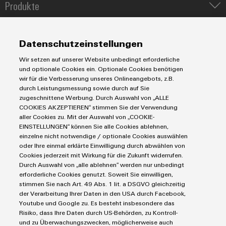
Produkte
IIoT & Automation Software
Umwe
Lösungen & Technologien
Industriedrucker
Produ
Datenschutzeinstellungen
Koppelrelais
Schne
Automatisierung
einfa
Wir setzen auf unserer Website unbedingt erforderliche
Leiterplattensteckverbinder und Leiterplattenklemmen
Service
Industrial IoT
REACH
und optionale Cookies ein. Optionale Cookies benötigen
PCF-D
Markierungssysteme
wir für die Verbesserung unseres Onlineangebots, z.B.
Industrial Security
herun
Connectivity Consulting
durch Leistungsmessung sowie durch auf Sie
Reihenklemmen
Single Pair Ethernet
Industrien
eShop / Digitale Bestellmöglichkeiten
zugeschnittene Werbung. Durch Auswahl von „ALLE
Stromversorgungen
Smart Metering
COOKIES AKZEPTIEREN“ stimmen Sie der Verwendung
Engineering-Daten
Datencenter
aller Cookies zu. Mit der Auswahl von „COOKIE-
SNAP IN Anschlusstechnologie
PCB Connector Services
EINSTELLUNGEN“ können Sie alle Cookies ablehnen,
AGB
Gerätehersteller
Workplace Solutions
einzelne nicht notwendige / optionale Cookies auswählen
Weidmüller
Support Center
Impressum
Maschinenbau
oder Ihre einmal erklärte Einwilligung durch abwählen von
Configurator
Technische Produktkataloge
Einkaufs- /Lieferanteninformationen
Photovoltaik
Cookies jederzeit mit Wirkung für die Zukunft widerrufen.
Digital
Durch Auswahl von „alle ablehnen“ werden nur unbedingt
Weidmüller Configurator
Datenschutzerklärung
Engineering
Wasserstoff
erforderliche Cookies genutzt. Soweit Sie einwilligen,
auf einem
Cookie Richtlinie
Weidmüller Industry Match
stimmen Sie nach Art. 49 Abs. 1 lit. a DSGVO gleichzeitig
neuen Niveau
‒ intuitiv,
der Verarbeitung Ihrer Daten in den USA durch Facebook,
Cookie Einstellungen
Windenergie
unkompliziert,
Youtube und Google zu. Es besteht insbesondere das
schnell
Risiko, dass Ihre Daten durch US-Behörden, zu Kontroll-
Weidmüller GmbH & Co KG
und zu Überwachungszwecken, möglicherweise auch