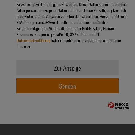
Bewerbungsverfahrens genutzt werden. Diese Daten können besondere
Modifizierte
Arten personenbezogener Daten enthalten. Diese Einwilligung kann ich
und
jederzeit und ohne Angaben von Gründen widerrufen. Hierzu reicht eine
bestückte
E-Mail an personal@weidmueller.de oder eine schriftliche
Benachrichtigung an Weidmüller Interface GmbH & Co., Human
Gehäuse
Resources, Klingenbergstraße 16, 32758 Detmold. Die
Datenschutzerklärung
habe ich gelesen und verstanden und stimme
Kundenspezifische
dieser zu.
Kabelkonfektionierung
Zur Anzeige
Produktinnovationen
Senden
Praxisnahe
Verbindungen für
Ihre Industrie.
Unsere Neuheiten
im Bereich
Industrial
Connectivity.