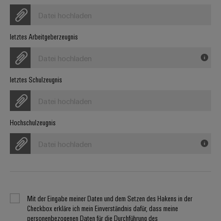
Werkzeuge
Abwasseraufbereitung
Datei hochladen
Automaten
Lösungen
für
letztes Arbeitgeberzeugnis
die
Software
Wasser-
Datei hochladen
und
Markierer
Abwasserindustrie
letztes Schulzeugnis
Industriedrucker
Wasserstoff
Wasserstoff
Datei hochladen
Industrieleuchte
als
Schlüsseltechnologie
Hochschulzeugnis
Cabinet
für
die
Infrastructure
Datei hochladen
Energiewende
Windenergie
Assemblierungsservice
Effizienter
Betrieb
von
Bestückte
Mit der Eingabe meiner Daten und dem Setzen des Hakens in der
Windparks
Checkbox erkläre ich mein Einverständnis dafür, dass meine
Klemmenleisten
personenbezogenen Daten für die Durchführung des