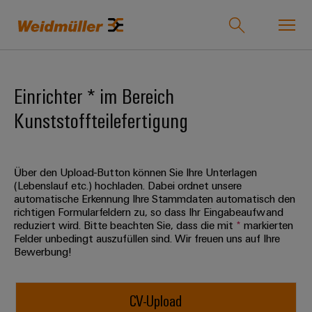
Onlineshop
Support Center
easyConnect
Einrichter * im Bereich
Kunststoffteilefertigung
zurück zu
zurück
zurück
zurück
zurück
zurück zu
zurück
Industrien
Industrien
zu
zu
zu
zu
Unternehmen
zu
Lösungen
Produkte
Service
Vertrieb
Karriere
Weidmüller
Über den Upload-Button können Sie Ihre Unterlagen
Unser
IndustryMatch
(Lebenslauf etc.) hochladen. Dabei ordnet unsere
Lösungen
Unternehmen
Technologien
Verbindungstechnik
Kundenspezifische
Über
Für
automatische Erkennung Ihre Stammdaten automatisch den
Eine
richtigen Formularfeldern zu, so dass Ihr Eingabeaufwand
Produkte
uns
Berufserfahrene
3D-
reduziert wird. Bitte beachten Sie, dass die mit
*
markierten
Wer
SNAP
Reihenklemmen
Welt,
Produkte
Felder unbedingt auszufüllen sind. Wir freuen uns auf Ihre
in
wir
IN
Bestückte
Ansprechpartner
Entwicklungsmöglichkeiten
Bewerbung!
der
Steckverbinder
sind
Anschlusstechnologie
Klemmenleisten
für
Herausforderungen
Ihr
Profis
Service
greifbar
Leiterplattensteckverbinder
175
PUSH
Kundenspezifische
Weg
und
CV-Upload
&
Lösungen
Jahre