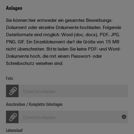
Leiterplattensteckverbinder
Schaltschrankbau
AI
Anlagen
Karriere auf
&
dem Kindel
Schienenfahrzeuge
Remote
Leiterplattenklemmen
Sie können hier entweder ein gesamtes Bewerbungs-
Unser
Moderne
Access
neues
Dokument oder einzelne Dokumente hochladen. Folgende
und
PCB
Distribution
&
digitale
Dateiformate sind möglich: Word (doc, docx), PDF, JPG,
Center in
Connector
Lösungen
Thüringen
Cloud-
PNG, GIF. Ein Einzeldokument darf die Größe von 15 MB
für
Services
Services
nicht überschreiten. Bitte laden Sie keine PDF- und Word-
klimafreundliche
Dokumente hoch, die mit einem Passwort- oder
Mobilitat
Original
Industrial
im
Schreibschutz versehen sind.
Equipment
Bahnverkehr
Service
Manufacturer
Platform
Foto
Schiffbau
(OEM)
easyConnect
Umfassende
Datei hochladen
Verbindungslösungen
für
die
Anschreiben / Komplette Unterlagen
Werkstatt
maritime
Industrie
&
Datei hochladen
Zubehör
Wasseraufbereitung
Lebenslauf
&