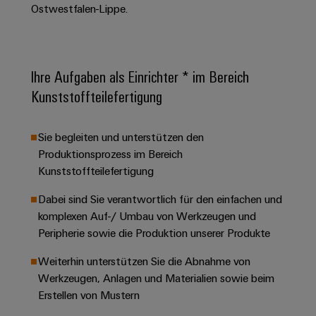
Schaltschrank-
Connectivity
Ostwestfalen-Lippe.
Messen
und
Stellen
&
Weidmüller
und
Consulting
-
für
Migrationslösungen
Welt
Feldebene
Newsletter
verteilung
Studierende
Digitales
Anmeldung
Serviceschnittstellen
Orange
Stabilität
Feldverdrahtung
Ihre Aufgaben als Einrichter * im Bereich
Engineering
und
Mag
Verteilerboxen
Sicherheit
Kunststoffteilefertigung
Smart
Für
|
Weidmüller
für
Kundenservice
Cabinet
moderne
Schülerinnen
Kundenmagazin
Configurator
Energienetze
Building
Sie begleiten und unterstützen den
und
Webshop
Elektronik
Länder
PCB
Produktionsprozess im Bereich
Schüler
Gebäudeinfrastruktur
Smart
Connector
Preisliste
Kunststoffteilefertigung
Koppelrelais
Lösungen
Management
Metering
Ausbildung
Services
für
&
Informationen
Kataloganforderung
Dabei sind Sie verantwortlich für den einfachen und
die
Weidmüller
Halbleiterrelais
Duales
spezifischen
und
komplexen Auf-/ Umbau von Werkzeugen und
Akkreditiertes
Configurator
Anforderungen
Peripherie sowie die Produktion unserer Produkte
Studium
Zertifikate
Labor
Trennverstärker
in
der
Workplace
und
Weiterhin unterstützen Sie die Abnahme von
Schülerpraktika
Gebäudeinfrastruktur
Solutions
Messumformer
Werkzeugen, Anlagen und Materialien sowie beim
Presse
Support
Erfolgreiche
Gerätehersteller
Erstellen von Mustern
Stromversorgungen
Karrierewege
Innovative