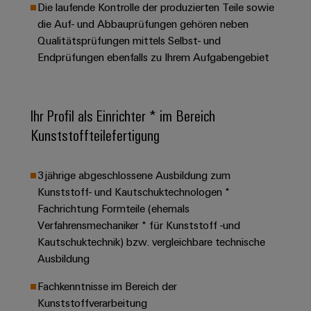
Unternehmensmeldungen
Technischer
Die laufende Kontrolle der produzierten Teile sowie
Verbindungslösungen
Systeme
Elektronikgehäuse
Support
für
die Auf- und Abbauprüfungen gehören neben
Offene
Fachpressemeldungen
und
Geräte
Qualitätsprüfungen mittels Selbst- und
Ausbildungs-
Blitz-
Lösungen
Umweltbezogene
Endprüfungen ebenfalls zu Ihrem Aufgabengebiet
Pressekontakt
Konventionelle
und
und
Produktkonformität
Energieerzeugung
Dezentrale
Studienplätze
Überspannungsschutz
Zukunftssicherheit
Automatisierung
Engineering
für
Unsere
Ihr Profil als Einrichter * im Bereich
PV
Daten
bewährte
Energiemanagement-
Partner
Veranstaltungen
Kunststoffteilefertigung
Generatoranschlusskasten
Energieerzeugung
Lösungen
Technische
IIoT
Aktuelle
Maschinenbau
Feldbusverteiler
Produktkataloge
IIoT
3jährige abgeschlossene Ausbildung zum
and
Termine
Lösungen
&
Reparatur
für
Kunststoff- und Kautschuktechnologen *
Automation
verschiedene
Workshops
Fachrichtung Formteile (ehemals
Automation
und
Partner
Automatisierung
Segmente
für
Verfahrensmechaniker * für Kunststoff -und
Software
Ersatzteile
Netzwerk
der
&
Kautschuktechnik) bzw. vergleichbare technische
Schulklassen
Maschinen
Software
Industrial
Trainings
und
Ausbildung
IIoT
Fabrikautomation
Analytics
und
and
Steuerungen
Fachkenntnisse im Bereich der
Webinare
Öl
Automation
Kunststoffverarbeitung
Industrial
I/O-