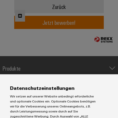
Werkzeuge
Zurück
Abwasseraufbereitung
Automaten
Lösungen
für
Jetzt bewerben!
die
Software
Wasser-
und
Markierer
Abwasserindustrie
Industriedrucker
Wasserstoff
Wasserstoff
Industrieleuchte
als
Schlüsseltechnologie
Produkte
Cabinet
für
die
Infrastructure
IIoT & Automation Software
Energiewende
Lösungen & Technologien
Industriedrucker
Datenschutzeinstellungen
Windenergie
Koppelrelais
Automatisierung
Assemblierungsservice
Effizienter
Wir setzen auf unserer Website unbedingt erforderliche
Leiterplattensteckverbinder und Leiterplattenklemmen
Service
Betrieb
Industrial IoT
und optionale Cookies ein. Optionale Cookies benötigen
von
Bestückte
Markierungssysteme
wir für die Verbesserung unseres Onlineangebots, z.B.
Industrial Security
Connectivity Consulting
Windparks
durch Leistungsmessung sowie durch auf Sie
Klemmenleisten
Reihenklemmen
Single Pair Ethernet
Industrien
eShop / Digitale Bestellmöglichkeiten
zugeschnittene Werbung. Durch Auswahl von „ALLE