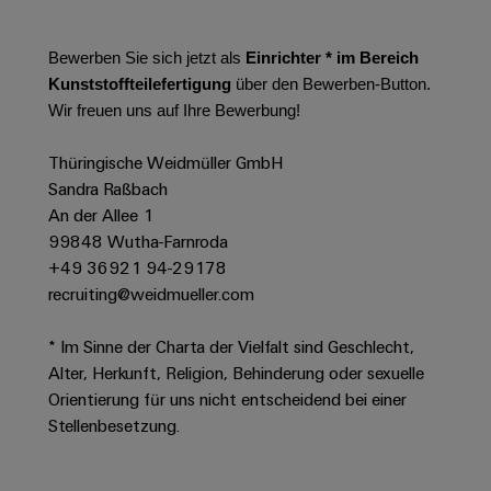
Leiterplattensteckverbinder
Schaltschrankbau
AI
Karriere auf
&
dem Kindel
Schienenfahrzeuge
Bewerben Sie sich jetzt als
Einrichter * im Bereich
Remote
Leiterplattenklemmen
Unser
Moderne
Kunststoffteilefertigung
über den Bewerben-Button.
Access
neues
und
PCB
Wir freuen uns auf Ihre Bewerbung!
Distribution
&
digitale
Center in
Connector
Lösungen
Thüringen
Cloud-
Thüringische Weidmüller GmbH
für
Services
Services
klimafreundliche
Sandra Raßbach
Mobilitat
Original
An der Allee 1
Industrial
im
99848 Wutha-Farnroda
Equipment
Bahnverkehr
Service
+49 36921 94-29178
Manufacturer
Platform
Schiffbau
recruiting@weidmueller.com
(OEM)
easyConnect
Umfassende
Verbindungslösungen
* Im Sinne der Charta der Vielfalt sind Geschlecht,
für
Alter, Herkunft, Religion, Behinderung oder sexuelle
die
Werkstatt
maritime
Orientierung für uns nicht entscheidend bei einer
Industrie
&
Stellenbesetzung.
Zubehör
Wasseraufbereitung
&