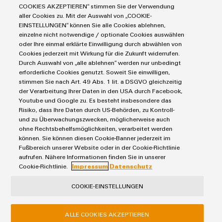
Stromversorgungen
COOKIES AKZEPTIEREN“ stimmen Sie der Verwendung
Smart Metering
Modifizierte
Engineering-Daten
Datencenter
aller Cookies zu. Mit der Auswahl von „COOKIE-
SNAP IN Anschlusstechnologie
und
PCB Connector Services
EINSTELLUNGEN“ können Sie alle Cookies ablehnen,
AGB
Gerätehersteller
Workplace Solutions
einzelne nicht notwendige / optionale Cookies auswählen
bestückte
Support Center
Impressum
Maschinenbau
oder Ihre einmal erklärte Einwilligung durch abwählen von
Gehäuse
Technische Produktkataloge
Einkaufs- /Lieferanteninformationen
Cookies jederzeit mit Wirkung für die Zukunft widerrufen.
Photovoltaik
Durch Auswahl von „alle ablehnen“ werden nur unbedingt
Weidmüller Configurator
Datenschutzerklärung
Wasserstoff
Kundenspezifische
erforderliche Cookies genutzt. Soweit Sie einwilligen,
Cookie Richtlinie
Weidmüller Industry Match
Kabelkonfektionierung
stimmen Sie nach Art. 49 Abs. 1 lit. a DSGVO gleichzeitig
der Verarbeitung Ihrer Daten in den USA durch Facebook,
Cookie Einstellungen
Windenergie
Youtube und Google zu. Es besteht insbesondere das
Risiko, dass Ihre Daten durch US-Behörden, zu Kontroll-
Weidmüller GmbH & Co KG
und zu Überwachungszwecken, möglicherweise auch
ohne Rechtsbehelfsmöglichkeiten, verarbeitet werden
Produktinnovationen
Klingenbergstraße 26
können. Sie können diesen Cookie-Banner jederzeit im
Praxisnahe
32758 Detmold
Fußbereich unserer Website oder in der Cookie-Richtlinie
Verbindungen für
aufrufen. Nähere Informationen finden Sie in unserer
Ihre Industrie.
Tel.: +49 5231 14-280
Unsere Neuheiten
Cookie-Richtlinie.
Impressum
Datenschutz
im Bereich
Fax +49 5231 14-28116
Industrial
COOKIE-EINSTELLUNGEN
Connectivity.
ALLE COOKIES AKZEPTIEREN