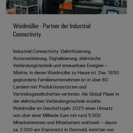
IN
Kabelkonfektionierung
zu
Offene
Leiterplattenklemmen
erlebbar
Weidmüller
Anschlusstechnologie
uns
Stellen
Vertrieb
werden.
Fast
für
Gehäusesysteme
Zahlen
DC-
Delivery
Promotionfahrzeug
Datencenter
Berufserfahrene
und
Weidmüller - Partner der Industrial
und
Microgrids
Service
Lösungen
Unternehmen
-
Connectivity
und
Fakten
Produkte
u-
komponenten
Distribution
Für
für
Unser
OS
Karriere
Beratung
Rechenzentren
Industrial Connectivity: Elektrifizierung,
Kabeleinführungssysteme
Studierende
Info
Vorstand
Edge
–
und
Automatisierung, Digitalisierung, elektrische
und
effizient,
für
Computing
digitale
Werkstudententätigkeiten
Verbindungstechnik und erneuerbare Energien –
Nachhaltigkeit
zuverlässig,
-
unsere
Planung
Märkte, in denen Weidmüller zu Hause ist. Das 1850
skalierbar
Industrial
komponenten
Partner
Praktika
Weidmüller
gegründete Familienunternehmen ist in über 80
5G
Energiespeicher
easyConnect
Ländern mit Produktionsstätten und
Academy
Anschlussleitungen,
Vertrieb
Abschlussarbeiten
Lösungen
-
Vertriebsgesellschaften vertreten. Als Global Player in
Single
Patchkabel
und
People
Ihre
der elektrischen Verbindungstechnik erzielte
Großhandelssuche
Neuanfang
Produkte
Pair
und
&
für
Industrial
Weidmüller im Geschäftsjahr 2025 einen Umsatz
für
Ethernet
Kabel
Energiespeichersysteme
Culture
von über einer Milliarde Euro mit rund 5.500
Service
Studienabbrecher
(ESS)
Mitarbeiterinnen und Mitarbeitern weltweit – davon
SPS
Platform
News
Compliance
ca. 2.000 am Stammsitz in Detmold, inmitten von
Energieübertragung
Offene
Systemverkabelung