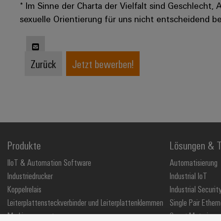
* Im Sinne der Charta der Vielfalt sind Geschlecht, 
sexuelle Orientierung für uns nicht entscheidend be
Zurück
Jetzt bewerben!
Produkte
Lösungen & T
IIoT & Automation Software
Automatisierung
Industriedrucker
Industrial IoT
Koppelrelais
Industrial Securit
Leiterplattensteckverbinder und Leiterplattenklemmen
Single Pair Ethern
Markierungssysteme
Smart Metering