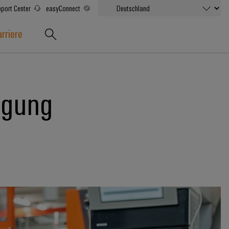
port Center
easyConnect
rriere
tigung